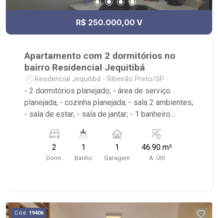
R$ 250.000,00 V
Apartamento com 2 dormitórios no
bairro Residencial Jequitibá
Residencial Jequitibá - Ribeirão Preto/SP
- 2 dormitórios planejado; - área de serviço
planejada; - cozinha planejada; - sala 2 ambientes;
- sala de estar; - sala de jantar; - 1 banheiro
planejado com box e espelho; - próximo ao Local
Supermercado, Castelo do Cigano, Churrascaria
2
1
1
46.90 m²
Mariner
Dorm.
Banho
Garagem
A. Útil
Cód.
19406