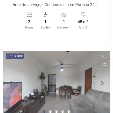
Área de serviço; - Condomínio com Portaria 24h,
Piscina, Campo de Futebol e Salão de Festas; -
Próximo à DaniBe FullStore, Bola na Grama
2
1
1
48 m²
Bonfim, Baterias Batex, supermercado Gricki e
Dorm.
Banho
Garagem
A. Útil
Centro de Bonfim;
Cód.
20022