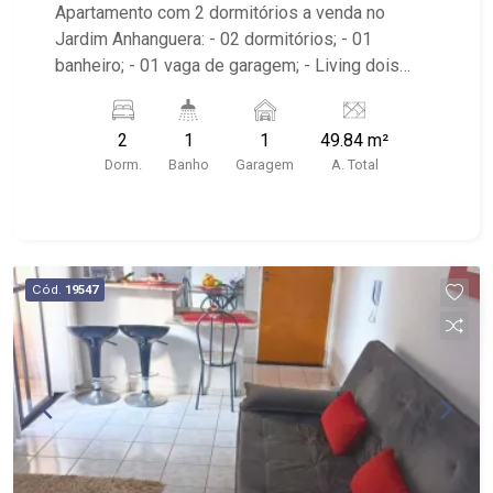
Apartamento com 2 dormitórios a venda no
Jardim Anhanguera: - 02 dormitórios; - 01
banheiro; - 01 vaga de garagem; - Living dois
ambientes; - Sala de TV; - Cozinha Americana; -
Área de Serviço; - Quintal; - Condomínio com
2
1
1
49.84 m²
portaria 24 horas, piscina, academia, playground e
Dorm.
Banho
Garagem
A. Total
salão de festa; - Próximo ao Supermercados
Mialich e Panificadora Braghetto.
Cód.
19547