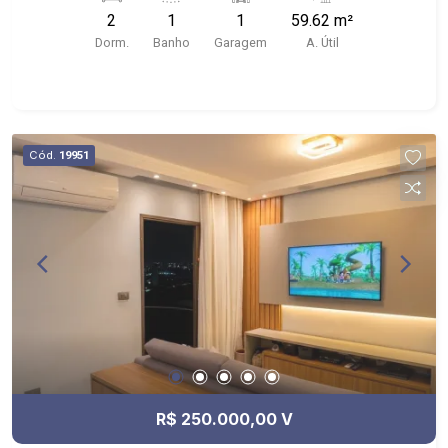
Piscina, Campo de Futebol e Salão de Festas. -
2
1
1
59.62 m²
Próximo à DaniBe FullStore, Bola na Grama
Dorm.
Banho
Garagem
A. Útil
Bonfim e Baterias Batex Bonfim Paulista,
Supermercado lufe, Avanzi & Co.
Cód.
19951
R$ 250.000,00 V