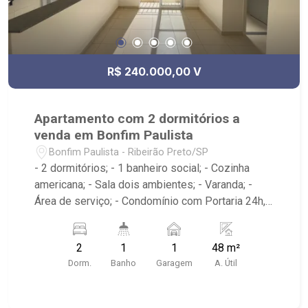
R$ 240.000,00 V
Apartamento com 2 dormitórios a
venda em Bonfim Paulista
Bonfim Paulista - Ribeirão Preto/SP
- 2 dormitórios; - 1 banheiro social; - Cozinha
americana; - Sala dois ambientes; - Varanda; -
Área de serviço; - Condomínio com Portaria 24h,
Piscina, Campo de Futebol e Salão de Festas; -
Próximo à DaniBe FullStore, Bola na Grama
2
1
1
48 m²
Bonfim, Baterias Batex, supermercado Gricki e
Dorm.
Banho
Garagem
A. Útil
Centro de Bonfim;