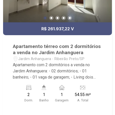
R$ 261.937,22 V
Apartamento térreo com 2 dormitórios
a venda no Jardim Anhanguera
Jardim Anhanguera - Ribeirão Preto/SP
Apartamento com 2 dormitórios a venda no
Jardim Anhanguera: - 02 dormitórios; - 01
banheiro; - 01 vaga de garagem; - Living dois
ambientes; - Sala de TV; - Cozinha Americana; -
Área de Serviço; - Quintal; - Condomínio com
2
1
1
54.55 m²
portaria 24 horas, piscina, academia, playground e
Dorm.
Banho
Garagem
A. Total
salão de festa; - Próximo ao Supermercados
Mialich e Panificadora Braghetto.