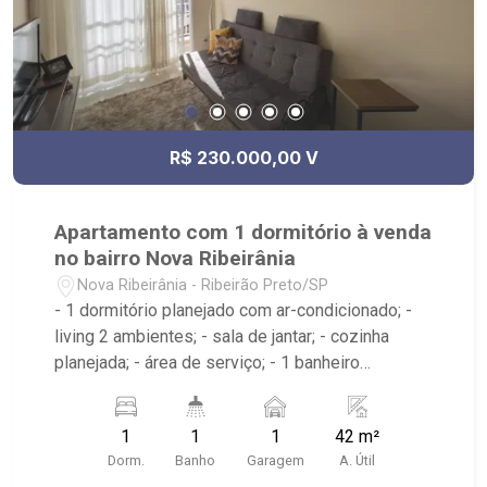
R$ 230.000,00 V
Apartamento com 1 dormitório à venda
no bairro Nova Ribeirânia
Nova Ribeirânia - Ribeirão Preto/SP
- 1 dormitório planejado com ar-condicionado; -
living 2 ambientes; - sala de jantar; - cozinha
planejada; - área de serviço; - 1 banheiro
planejado com box e espelho; - próximo ao Thor
Volvo. Keiji Nissan, Barbados Praia Bar;
1
1
1
42 m²
Dorm.
Banho
Garagem
A. Útil