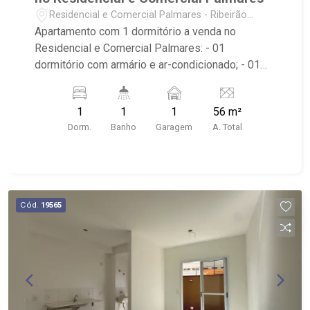
Residencial e Comercial Palmares - Ribeirão
Preto/SP
Apartamento com 1 dormitório a venda no
Residencial e Comercial Palmares: - 01
dormitório com armário e ar-condicionado; - 01
banheiro com armário, espelho e box em vidro; -
01 vaga coberta de garagem; - Sala dois
1
1
1
56 m²
ambientes; - Ventilador de teto no imóvel; -
Dorm.
Banho
Garagem
A. Total
Varanda com fechamento em vidro; - Cozinha
Americana; - Área de Serviço planejada; -
Condomínio com: Elevador, Piscina, Área de
Churrasco e Academia; - Próximo à Rodovia
Anhanguera e Riberled Materiais Elétricos
Cód.
19565