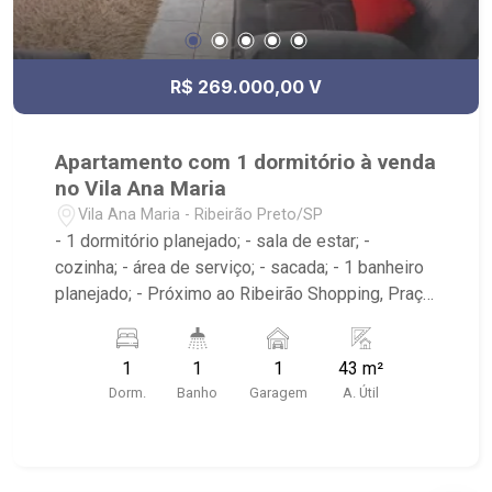
R$ 269.000,00 V
Apartamento com 1 dormitório à venda
no Vila Ana Maria
Vila Ana Maria - Ribeirão Preto/SP
- 1 dormitório planejado; - sala de estar; -
cozinha; - área de serviço; - sacada; - 1 banheiro
planejado; - Próximo ao Ribeirão Shopping, Praça
dos Paulistas, Pescador Pratico; - Ribeirão
Imóveis, referência em venda, compra e locação.
1
1
1
43 m²
- Sinta-se em casa na Ribeirão Imóveis, afinal
Dorm.
Banho
Garagem
A. Útil
Somos e Vivemos Ribeirão: - funcionários
capacitados; - processos rápidos e eficientes; -
análise criteriosa de documentação; - com foco:
Zona Sul, Zona Leste, Centro e Bonfim Paulista; -