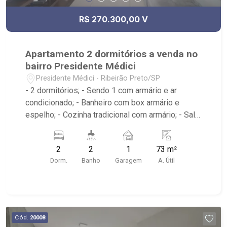
R$ 270.300,00 V
Apartamento 2 dormitórios a venda no
bairro Presidente Médici
Presidente Médici - Ribeirão Preto/SP
- 2 dormitórios; - Sendo 1 com armário e ar
condicionado; - Banheiro com box armário e
espelho; - Cozinha tradicional com armário; - Sala
de jantar; - Área de serviço; - Edifício com
elevador; - Sacada; - Próximo ao jotta burguer,
2
2
1
73 m²
Panificadora Vó Luzia, 3Fit Ribeirão Preto Luzia,
Dorm.
Banho
Garagem
A. Útil
Telepizza mineiro;
Cód.
20008