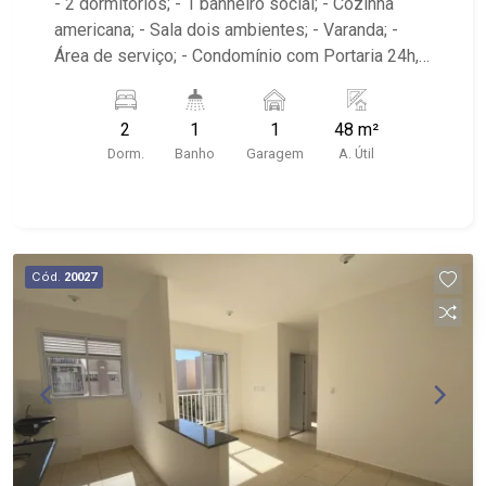
- 2 dormitórios; - 1 banheiro social; - Cozinha
americana; - Sala dois ambientes; - Varanda; -
Área de serviço; - Condomínio com Portaria 24h,
Piscina, Campo de Futebol e Salão de Festas; -
Próximo à DaniBe FullStore, Bola na Grama
2
1
1
48 m²
Bonfim, Baterias Batex, supermercado Gricki e
Dorm.
Banho
Garagem
A. Útil
Centro de Bonfim;
Cód.
20027