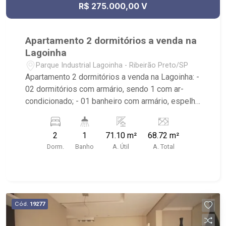
R$ 275.000,00 V
Apartamento 2 dormitórios a venda na
Lagoinha
Parque Industrial Lagoinha - Ribeirão Preto/SP
Apartamento 2 dormitórios a venda na Lagoinha: -
02 dormitórios com armário, sendo 1 com ar-
condicionado; - 01 banheiro com armário, espelho
e box; - 01 vaga coberta de garagem; - Sala dois
ambientes; - Ventilador de teto no imóvel; -
2
1
71.10 m²
68.72 m²
Cozinha planejada; - Área de Serviço planejada; -
Dorm.
Banho
A. Útil
A. Total
Varanda; - Edifício com portaria 24h, elevador
brinquedoteca e Salão de Festas; - Próximo ao
Sesi, Tonin Superatacado e Av. Presidente
Castelo Branco.
Cód.
19277