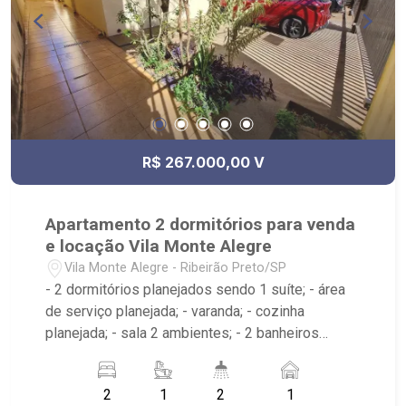
R$ 267.000,00 V
Apartamento 2 dormitórios para venda
e locação Vila Monte Alegre
Vila Monte Alegre - Ribeirão Preto/SP
- 2 dormitórios planejados sendo 1 suíte; - área
de serviço planejada; - varanda; - cozinha
planejada; - sala 2 ambientes; - 2 banheiros
planejados com box e espelho; - próximo ao
Panificadora Dal Ben, Palácio Das Pipas,
2
1
2
1
Supermercado Bom de Compra