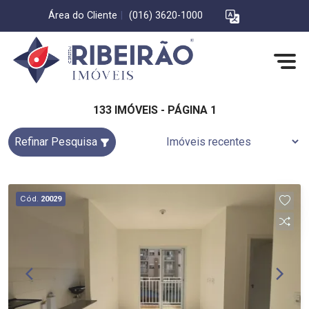
Área do Cliente
|
(016) 3620-1000
133 IMÓVEIS - PÁGINA 1
Refinar Pesquisa
Cód.
20029