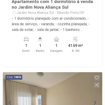
Apartamento com 1 dormitório à venda
no Jardim Nova Aliança Sul
Jardim Nova Aliança Sul - Ribeirão Preto/SP
- 1 dormitório planejado com ar-condicionado; -
área de serviço; - varanda; - cozinha planejada; -
sala de estar; - sala de jantar; - 1 banheiro
planejado com box e espelho; - próximo ao Pão
de Açúcar, McDonald`s, Blend Coliving
1
1
1
41.69 m²
Dorm.
Banho
Garagem
A. Útil
Cód.
19874