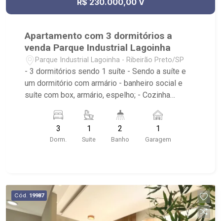
R$ 230.000,00 V
Apartamento com 3 dormitórios a
venda Parque Industrial Lagoinha
Parque Industrial Lagoinha - Ribeirão Preto/SP
- 3 dormitórios sendo 1 suíte - Sendo a suíte e
um dormitório com armário - banheiro social e
suíte com box, armário, espelho; - Cozinha
americana com armário; - Sala dois ambientes
com ventilador de teto; - Varanda; - Área de
3
1
2
1
serviço; - Elevador com edifício; - Condomínio
Dorm.
Suite
Banho
Garagem
com: Portaria 24hrs, Campo de Futebol,
Churrasqueira Espaço Gourmet, Piscina Adulto,
Piscina Infantil, Playground, Quadra Poliesportiva,
Salão de Festa e Salão de Jogos; - Próximo a
Pizzaria Maquepizza, Droga Raia, Sesi 298
Cód.
19987
Ribeirão Preto e Tonin Superatacado.