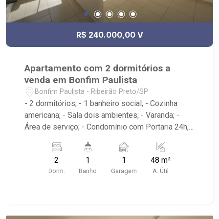
R$ 240.000,00 V
Apartamento com 2 dormitórios a
venda em Bonfim Paulista
Bonfim Paulista - Ribeirão Preto/SP
- 2 dormitórios; - 1 banheiro social; - Cozinha
americana; - Sala dois ambientes; - Varanda; -
Área de serviço; - Condomínio com Portaria 24h,
Piscina, Campo de Futebol e Salão de Festas; -
Próximo à DaniBe FullStore, Bola na Grama
2
1
1
48 m²
Bonfim, Baterias Batex, supermercado Gricki e
Dorm.
Banho
Garagem
A. Útil
Centro de Bonfim;