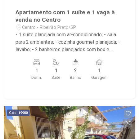
Apartamento com 1 suíte e 1 vaga à
venda no Centro
Centro - Ribeirão Preto/SP
- 1 suíte planejada com ar-condicionado; - sala
para 2 ambientes; - cozinha gourmet planejada; -
lavabo; - 2 banheiros planejados com box e
espelho; - área de serviço planejada; - próximo ao
Museu Casa da Memória Italiana, Droga Raia,
1
1
2
1
Caixa Econômica Federal; - condomínio com
Dorm.
Suite
Banho
Garagem
elevador e portaria 24h;
Cód.
19900