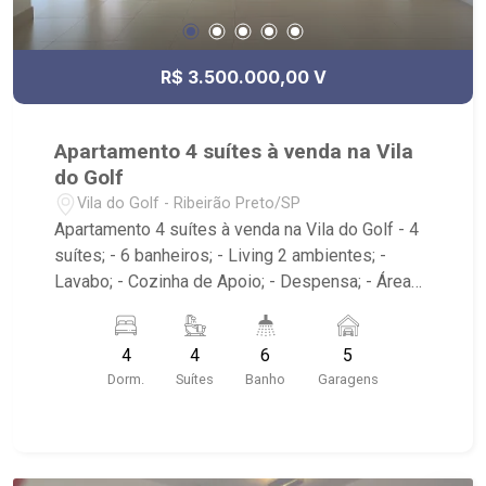
R$ 3.500.000,00 V
Apartamento 4 suítes à venda na Vila
do Golf
Vila do Golf - Ribeirão Preto/SP
Apartamento 4 suítes à venda na Vila do Golf - 4
suítes; - 6 banheiros; - Living 2 ambientes; -
Lavabo; - Cozinha de Apoio; - Despensa; - Área
de Serviço; - Dormitório de Serviço; - Banheiro de
Serviço; - Varanda Gourmet; - Hidro; - 5 vagas; -
4
4
6
5
Condomínio com portaria 24hr, elevador, salão de
Dorm.
Suítes
Banho
Garagens
jogos, salão de festas, área gourmet com
churrasqueira, playground, campo de futebol e
academia; - Imóvel próximo ao Colégio Sabin,
Campo de Golf, Shopping Iguatemi e Restaurante