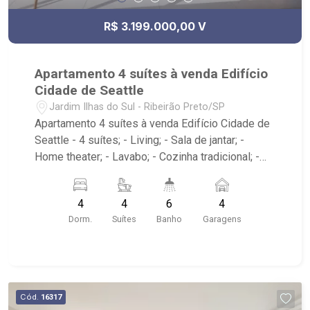
R$ 3.199.000,00 V
Apartamento 4 suítes à venda Edifício
Cidade de Seattle
Jardim Ilhas do Sul - Ribeirão Preto/SP
Apartamento 4 suítes à venda Edifício Cidade de
Seattle - 4 suítes; - Living; - Sala de jantar; -
Home theater; - Lavabo; - Cozinha tradicional; -
Despensa; - Área de serviço com banheiro; -
Varanda; - 4 vagas cobertas; - Elevador interno; -
4
4
6
4
Condomínio com portaria 24h, piscina, sauna,
Dorm.
Suítes
Banho
Garagens
quadras poliesportiva e de tênis, playground,
salão de jogos, brinquedoteca, academia, SPA,
pet place, salão de jogos e praça; - Próximo ao
parque Olhos D` Água e Colégio Pequeno
Príncipe; - Previsão de entrega em julho de 2026.
Cód.
16317
Amigo corretor, caso queira parceria, entrar em