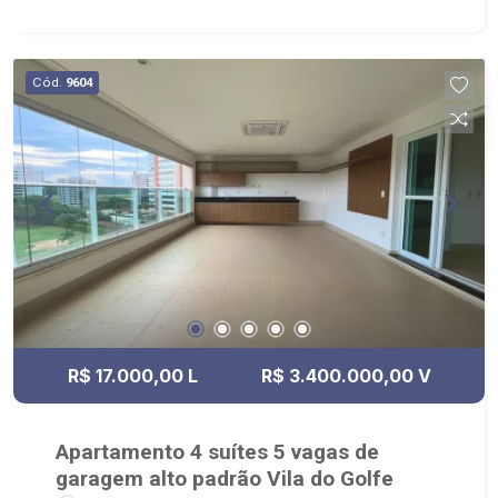
Sauna, Spa, Playground e Brinquedoteca; -
Excelente localização, próximo ao Parque Olhos
D`Água, Shopping Iguatemi, Tênis Country Club,
Cód.
9604
Pão de Açúcar, Uber Parque Sul, Hospital da
Unimed, Ribeirão Shopping, Novo Mercadão
Soverteria.
R$ 17.000,00 L
R$ 3.400.000,00 V
Apartamento 4 suítes 5 vagas de
garagem alto padrão Vila do Golfe