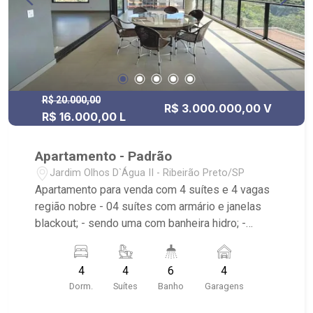
R$ 20.000,00
R$ 3.000.000,00 V
R$ 16.000,00 L
Apartamento - Padrão
Jardim Olhos D`Água II - Ribeirão Preto/SP
Apartamento para venda com 4 suítes e 4 vagas
região nobre - 04 suítes com armário e janelas
blackout; - sendo uma com banheira hidro; -
Living amplo para 02 ambientes; - Cozinha
americana planejada; - Home office; - Área de
4
4
6
4
serviço; - Varanda gourmet com churrasqueira; -
Dorm.
Suítes
Banho
Garagens
04 vagas; - Lavabo; - Andar Baixo; - Condomínio
com espaço gourmet, salão de festas, Solarium,