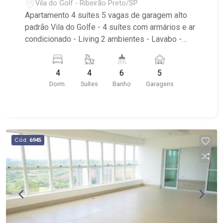
Vila do Golf - Ribeirão Preto/SP
Apartamento 4 suítes 5 vagas de garagem alto
padrão Vila do Golfe - 4 suítes com armários e ar
condicionado - Living 2 ambientes - Lavabo -
Home - Varanda gourmet com fechamento de
vidro - Cozinha com armários planejados -
4
4
6
5
Despensa - Área de serviço com banheiro - 5
Dorm.
Suítes
Banho
Garagens
vagas de garagem cobertas - Condomínio com
piscina, saibro, ofuro, saúna, academia,
playground, salão de festas, salão de jogos,
brinquedoteca e quadra de esportes - Próximo a
residencial Ipê Branco, Ipê Amarelo e Golfe
Cód.
6945
Clube. - Próximo ao Shopping Iguatemi, Liceu
Albert Sabin Unidade Infantil e Fundamental e
Praças Vila Do Golfe.