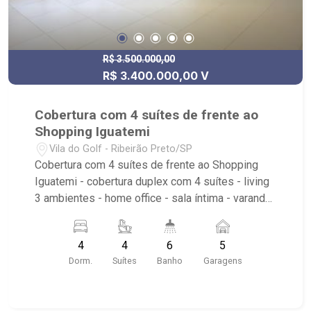
R$ 3.500.000,00
R$ 3.400.000,00 V
Cobertura com 4 suítes de frente ao
Shopping Iguatemi
Vila do Golf - Ribeirão Preto/SP
Cobertura com 4 suítes de frente ao Shopping
Iguatemi - cobertura duplex com 4 suítes - living
3 ambientes - home office - sala íntima - varanda
gourmet - sala de almoço - cozinha com
despensa - área de serviço com banheiro e
4
4
6
5
dormitório - 5 vagas de garagem - piscina
Dorm.
Suítes
Banho
Garagens
privativa - apartamento novo desocupado