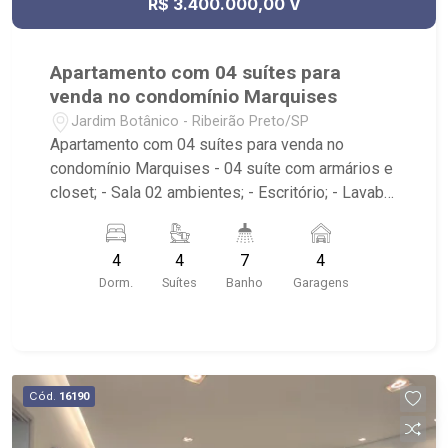
R$ 3.400.000,00 V
Apartamento com 04 suítes para
venda no condomínio Marquises
Jardim Botânico - Ribeirão Preto/SP
Apartamento com 04 suítes para venda no
condomínio Marquises - 04 suíte com armários e
closet; - Sala 02 ambientes; - Escritório; - Lavabo;
- 07 banheiros com armários box e espelho; -
Cozinha planejada; - Área de serviço com
4
4
7
4
armários; - Banheiro de Serviço com armários; -
Dorm.
Suítes
Banho
Garagens
Varanda Gourmet; - Hidro; - Elevador; -
Condomínio com portaria 24 horas, Churrasqueira,
Área comum, Brinquedoteca, Piscina, Playground,
Salão de jogos, Sauna e Academia; - Em frente ao
Parque Uber Sul, próximo ao supermercado
Cód.
16190
Pague Menos e ao Ribeirão Shopping;