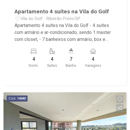
Apartamento 4 suítes na Vila do Golf
Vila do Golf - Ribeirão Preto/SP
Apartamento 4 suítes na Vila do Golf - 4 suítes
com armário e ar-condicionado, sendo 1 master
com closet; - 7 banheiros com armário, box e
espelho; - Living 2 ambientes; - Sala de Jantar; -
Sala de TV; - Lavabo; - Cozinha Planejada; -
4
4
7
4
Despensa; - Área de Serviço; - Dormitório de
Dorm.
Suítes
Banho
Garagens
Serviço; - Banheiro de Serviço; - Sacada Gourmet
Fechada em Vidro; - Jardim/Paisagismo; -
Churrasqueira; - Hidro; - Imóvel com Iluminação; -
4 vagas cobertas; - Condomínio com portaria 24h,
elevador, portão eletrônico, piscina, piscina
Cód.
14043
infantil, sauna, quadra poliesportiva, quadra de
squash, playground, brinquedoteca, área de
churrasco, salão de festas, academia e praça; -
Imóvel localizado em frente ao Shopping
Iguatemi, Próximo ao Posto Ipiranga e SPOT.