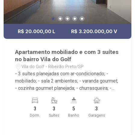
R$ 20.000,00 L
R$ 3.200.000,00 V
Apartamento mobiliado e com 3 suítes
no bairro Vila do Golf
Vila do Golf - Ribeirão Preto/SP
- 3 suítes planejadas com ar-condicionado; -
mobiliado; - sala 2 ambientes; - varanda gourmet;
- cozinha gourmet planejada; - churrasqueira; -
depósito; - área de serviço; - 5 banheiros
planejados com box e espelho; - lavabo; -
3
3
5
3
banheiro de serviço; - condomínio com portaria
Dorm.
Suítes
Banho
Garagens
24h, academia, quadra poliesportiva, mercadinho
e piscina; - próximo ao Shopping Iguatemi, Noipê
Restaurante