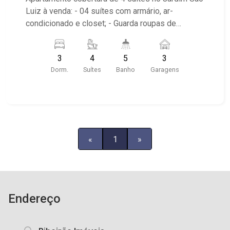
Luiz à venda: - 04 suítes com armário, ar-
condicionado e closet; - Guarda roupas de
marcenaria Brodoski; - 05 banheiros com armário,
espelho e box; - 03 vagas cobertas de garagem; -
3
4
5
3
Armários de cozinha e área de serviço kitchins; -
Dorm.
Suítes
Banho
Garagens
Piso em madeira cumaru; - Condomínio com:
Sauna, salão de festas, piscina aquecida, sala de
massagem e brinquedoteca; - Fundo da Fiusa.
«
1
»
Endereço