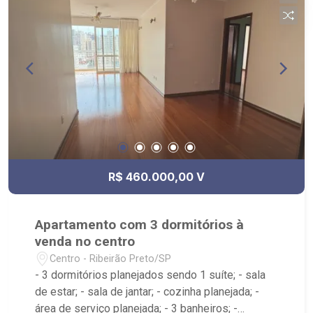
Comercial FC, Quinteiro`s Lanches, Academia
Triathlon, Avenida Leão XIII, Unaerp Hospital,
Tonin Superatacado, Coxilha dos Pampas, Novo
Shopping, Assaí Atacadista, Verace Pizza,
Unaerp - obs- não é mobiliado
R$ 460.000,00 V
Apartamento com 3 dormitórios à
venda no centro
Centro - Ribeirão Preto/SP
- 3 dormitórios planejados sendo 1 suíte; - sala
de estar; - sala de jantar; - cozinha planejada; -
área de serviço planejada; - 3 banheiros; -