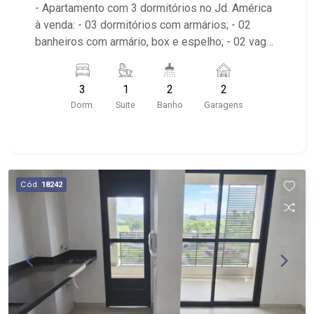
- Apartamento com 3 dormitórios no Jd. América
à venda: - 03 dormitórios com armários; - 02
banheiros com armário, box e espelho; - 02 vagas
cobertas de garagem; - Living dois ambientes; -
Ventilador de teto no imóvel; - Cozinha planejada;
3
1
2
2
- Despensa; - Área de Serviço; - Sacada; -
Dorm.
Suite
Banho
Garagens
Condomínio com piscina, salão de festas, hall,
playground, academia, salão de jogos, quadra de
esportes e portaria 24 horas; - Próximo à Nativas
Churrascaria, Oba Hortifruti e Supermercados
Savegnago.
Cód.
18242