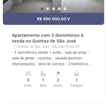
R$ 490.000,00 V
Apartamento com 3 dormitórios à
venda no Quintas de São José
Quintas de São José - Ribeirão Preto/SP
- 3 dormitórios sendo 1 suíte; - sala de estar; -
sala de jantar; - cozinha; - sacada gourmet; -
churrasqueira; - área de serviço; - 2 banheiros; -
Condomínio com: espaço pet, piscina com borda
infinita, playground, salão de festas, salão de
3
1
2
1
jogos academia, car wash; - próximo ao Cenourão,
Dorm.
Suite
Banho
Garagem
Arena Beach Ribeirão, Picanha Fatiada Grill