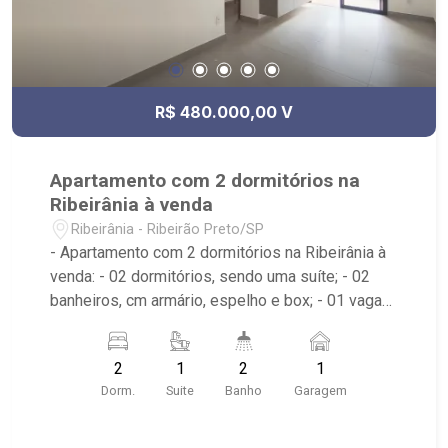
R$ 480.000,00 V
Apartamento com 2 dormitórios na
Ribeirânia à venda
Ribeirânia - Ribeirão Preto/SP
- Apartamento com 2 dormitórios na Ribeirânia à
venda: - 02 dormitórios, sendo uma suíte; - 02
banheiros, cm armário, espelho e box; - 01 vaga
de garagem; - Living dois ambientes com ar-
condicionado; - Ventilador de teto no imóvel; -
2
1
2
1
Cozinha planejada; - Área de serviço com armário;
Dorm.
Suite
Banho
Garagem
- Sacada gourmet com fechamento em vidro; -
Edifício com piscina, salão de festas e e área de
churrasco; - Muito próximo a Unaerp, Hospital