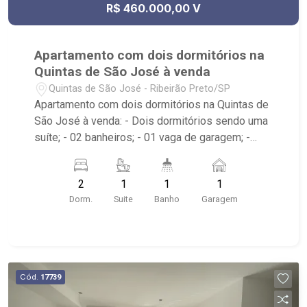
R$ 460.000,00 V
Apartamento com dois dormitórios na
Quintas de São José à venda
Quintas de São José - Ribeirão Preto/SP
Apartamento com dois dormitórios na Quintas de
São José à venda: - Dois dormitórios sendo uma
suíte; - 02 banheiros; - 01 vaga de garagem; -
Living dois ambientes; - Cozinha tradicional; -
Área de Serviço; - Varanda Gourmet; -
2
1
1
1
Churrasqueira; Condomínio com: - espaço pet; -
Dorm.
Suite
Banho
Garagem
piscina com borda infinita; - playground; - Salão
de festas; - Salão de jogos; - Academia; - Car
wash; - Próximo à Arena Beach Ribeirão,
Colégios Cervantes e Pequeno Príncipe
Cód.
17739