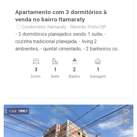
Apartamento com 3 dormitórios à
venda no bairro Itamaraty
Condomínio Itamaraty - Ribeirão Preto/SP
- 3 dormitórios planejados sendo 1 suíte; -
cozinha tradicional planejada; - living 2
ambientes; - quintal cimentado; - 2 banheiros com
armários, box e espelho; - área de serviço; - 1
vaga de garagem; - Próximo ao Parque Carlos
3
1
2
1
Raya, Supermercado Savegnago, McDonald`s e
Dorm.
Suite
Banho
Garagem
Fiusa Center;
Cód.
18957