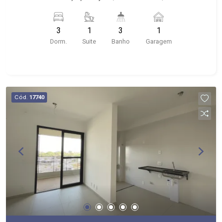
banheiro de serviço; - próximo à Kalunga, Mec
Toca Papelaria
3
1
3
1
Dorm.
Suite
Banho
Garagem
Cód.
17740