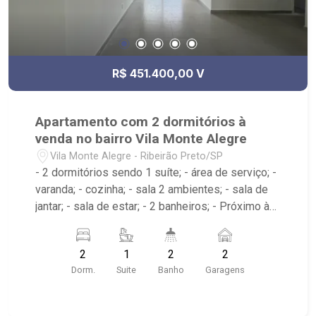
R$ 451.400,00 V
Apartamento com 2 dormitórios à
venda no bairro Vila Monte Alegre
Vila Monte Alegre - Ribeirão Preto/SP
- 2 dormitórios sendo 1 suíte; - área de serviço; -
varanda; - cozinha; - sala 2 ambientes; - sala de
jantar; - sala de estar; - 2 banheiros; - Próximo à
Av. do Café, USP, Hospital das Clínicas; -
Condomínio com roof top (piscina, academia
2
1
2
2
entre outros);
Dorm.
Suite
Banho
Garagens