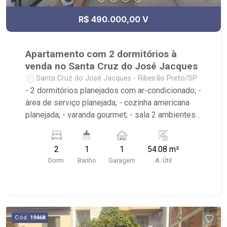
R$ 490.000,00 V
Apartamento com 2 dormitórios à
venda no Santa Cruz do José Jacques
Santa Cruz do José Jacques - Ribeirão Preto/SP
- 2 dormitórios planejados com ar-condicionado; -
área de serviço planejada; - cozinha americana
planejada; - varanda gourmet; - sala 2 ambientes;
- 1 banheiros planejado com box e espelho; -
Condomínio com, Portaria 24h, academia, piscina
2
1
1
54.08 m²
com borda infinita, varanda gourmet, sauna, SPA,
Dorm.
Banho
Garagem
A. Útil
brinquedoteca, salão de festas, playground e pet
place; - próximo ao Savegnago, McDonald`s,
Kauai Botânico;
Cód.
19468