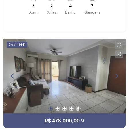
Dionísio
3
2
4
2
Dorm.
Suítes
Banho
Garagens
Cód.
19141
R$ 478.000,00 V