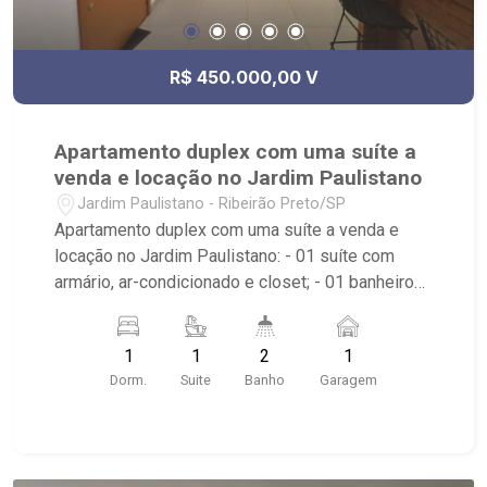
R$ 450.000,00 V
Apartamento duplex com uma suíte a
venda e locação no Jardim Paulistano
Jardim Paulistano - Ribeirão Preto/SP
Apartamento duplex com uma suíte a venda e
locação no Jardim Paulistano: - 01 suíte com
armário, ar-condicionado e closet; - 01 banheiro
com armário, espelho e box em vidro; - Lavabo; -
Sala dois ambientes; - Cozinha Americana
1
1
2
1
planejada; - Varanda com fechamento em vidro; -
Dorm.
Suite
Banho
Garagem
Área de serviço planejada; - 01 vaga coberta de
garagem; - Edifício com elevador e portaria 12
horas; - Localizado próximo à Academia
Panobianco e Praça do canhão.