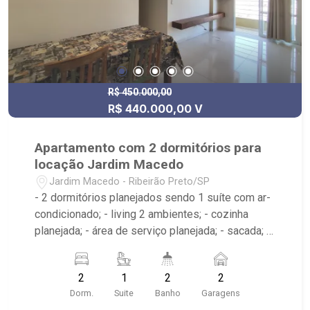
R$ 450.000,00
R$ 440.000,00 V
Apartamento com 2 dormitórios para
locação Jardim Macedo
Jardim Macedo - Ribeirão Preto/SP
- 2 dormitórios planejados sendo 1 suíte com ar-
condicionado; - living 2 ambientes; - cozinha
planejada; - área de serviço planejada; - sacada; -
2 banheiros sendo 1 planejado com box e
espelho; - próximo ao Minas Pães e Empório, O
2
1
2
2
Paulista - condomínio com : - Portaria 24hrs -
Dorm.
Suite
Banho
Garagens
Salão de Festa - Piscina Adulto - Churrasqueira -