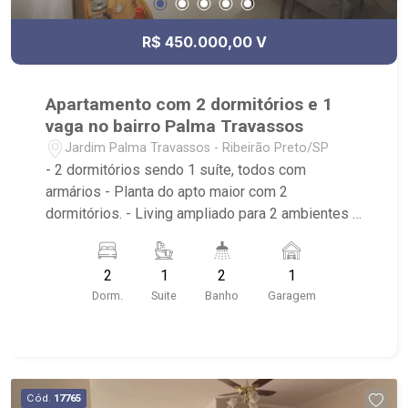
R$ 450.000,00 V
Apartamento com 2 dormitórios e 1
vaga no bairro Palma Travassos
Jardim Palma Travassos - Ribeirão Preto/SP
- 2 dormitórios sendo 1 suíte, todos com
armários - Planta do apto maior com 2
dormitórios. - Living ampliado para 2 ambientes -
Cozinha com armários planejados - Sacada -
Banheiro Social - 1 vaga de garagem - Área de
2
1
2
1
Serviço - Condomínio: Portaria Remota, Piscina,
Dorm.
Suite
Banho
Garagem
Salão de Festas - Localizado próximo a Avenida
Dr. Plínio de Castro Prado, Avenida Maria de
Jesus Condeixa Plínio Restaurante, Novo
Shopping, Assaí, Estádio Doutor Francisco de
Palma Travassos-Comercial, Cupim do Paulim -
Cód.
17765