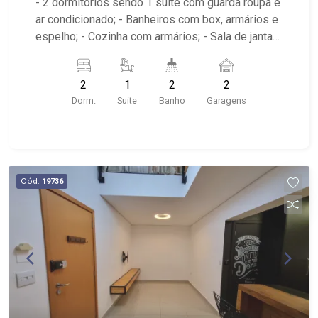
- 2 dormitórios sendo 1 suíte com guarda roupa e
ar condicionado; - Banheiros com box, armários e
espelho; - Cozinha com armários; - Sala de jantar
com ventilador no teto; - Área de serviço; - 02
vagas de garagem; - Sacada; - iluminação; -
2
1
2
2
Próximo ao Diones Pizzas e Esfirras, Sesh
Dorm.
Suite
Banho
Garagens
Planet Pods, ilha do sol beach sports
Cód.
19736