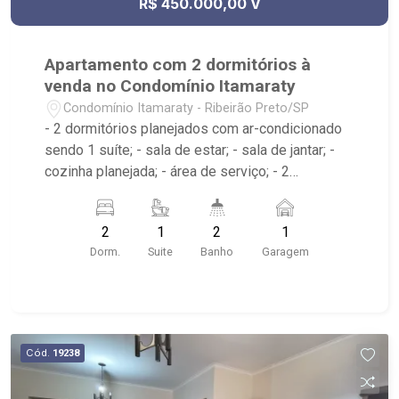
R$ 450.000,00 V
Apartamento com 2 dormitórios à
venda no Condomínio Itamaraty
Condomínio Itamaraty - Ribeirão Preto/SP
- 2 dormitórios planejados com ar-condicionado
sendo 1 suíte; - sala de estar; - sala de jantar; -
cozinha planejada; - área de serviço; - 2
banheiros planejados com box e espelho; -
próximo à Av. Leais Paulista, Boteco do Paulin
2
1
2
1
Dorm.
Suite
Banho
Garagem
Cód.
19238