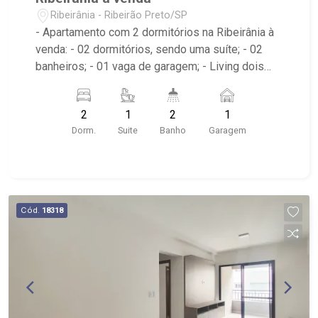
Ribeirânia - Ribeirão Preto/SP
- Apartamento com 2 dormitórios na Ribeirânia à
venda: - 02 dormitórios, sendo uma suíte; - 02
banheiros; - 01 vaga de garagem; - Living dois
ambientes; - Cozinha tradicional; - Área de
serviço; - Sacada gourmet; - Edifício com piscina,
2
1
2
1
salão de festas e e área de churrasco; - Muito
Dorm.
Suite
Banho
Garagem
próximo a Unaerp, Hospital São Francisco e fácil
e rápido acesso ao Novo Shopping.
Cód.
18318