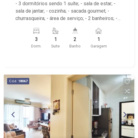
- 3 dormitórios sendo 1 suíte; - sala de estar; -
sala de jantar; - cozinha; - sacada gourmet; -
churrasqueira; - área de serviço; - 2 banheiros; -
Condomínio com: espaço pet, piscina com borda
infinita, playground, salão de festas, salão de
3
1
2
1
jogos academia, car wash; - próximo ao Cenourão,
Dorm.
Suite
Banho
Garagem
Arena Beach Ribeirão, Picanha Fatiada Grill
Cód.
18067