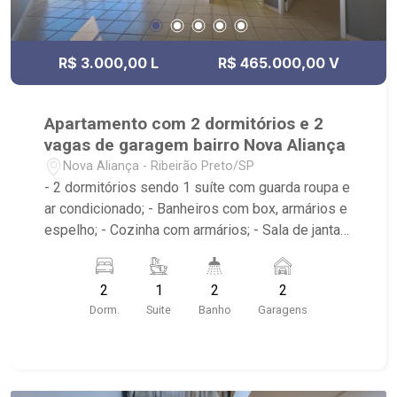
R$ 3.000,00 L
R$ 465.000,00 V
Apartamento com 2 dormitórios e 2
vagas de garagem bairro Nova Aliança
Nova Aliança - Ribeirão Preto/SP
- 2 dormitórios sendo 1 suíte com guarda roupa e
ar condicionado; - Banheiros com box, armários e
espelho; - Cozinha com armários; - Sala de jantar
com ventilador no teto; - Área de serviço; - 02
vagas de garagem; - Sacada; - iluminação; -
2
1
2
2
Próximo ao Diones Pizzas e Esfirras, Sesh
Dorm.
Suite
Banho
Garagens
Planet Pods, ilha do sol beach sports