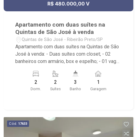
R$ 480.000,00 V
Apartamento com duas suítes na
Quintas de São José à venda
Quintas de São José - Ribeirão Preto/SP
Apartamento com duas suítes na Quintas de São
José à venda: - Duas suítes com closet; - 02
banheiros com armário, box e espelho; - 01 vaga
de garagem; - Living dois ambientes; - Cozinha
tradicional; - Área de Serviço; - Varanda Gourmet;
2
2
3
1
- Espaço Gourmet com churrasqueira; Condomínio
Dorm.
Suítes
Banho
Garagem
com: - espaço pet; - piscina com borda infinita; -
playground; - Salão de festas; - Salão de jogos; -
Academia; - Car wash; - Próximo à Arena Beach
Ribeirão, Colégios Cervantes e Pequeno Príncipe
Cód.
17633