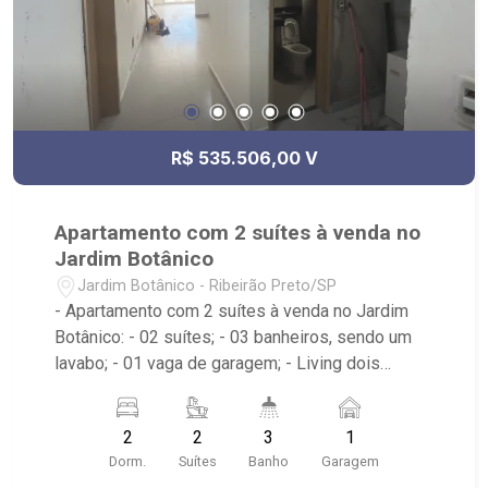
R$ 535.506,00 V
Apartamento com 2 suítes à venda no
Jardim Botânico
Jardim Botânico - Ribeirão Preto/SP
- Apartamento com 2 suítes à venda no Jardim
Botânico: - 02 suítes; - 03 banheiros, sendo um
lavabo; - 01 vaga de garagem; - Living dois
ambientes; - Sala de Jantar; - Sala de TV; -
Escritório; - Cozinha; - Área de Serviço; - Prédio
2
2
3
1
com elevador; - Localizado próximo ao Cenourão
Dorm.
Suítes
Banho
Garagem
Super Varejão e Parque Uber Sul .