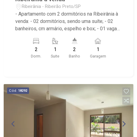
Ribeirânia - Ribeirão Preto/SP
- Apartamento com 2 dormitórios na Ribeirânia à
venda: - 02 dormitórios, sendo uma suíte; - 02
banheiros, cm armário, espelho e box; - 01 vaga
de garagem; - Living dois ambientes com ar-
condicionado; - Ventilador de teto no imóvel; -
2
1
2
1
Cozinha planejada; - Área de serviço com armário;
Dorm.
Suite
Banho
Garagem
- Sacada gourmet com fechamento em vidro; -
Edifício com piscina, salão de festas e e área de
churrasco; - Muito próximo a Unaerp, Hospital
São Francisco e fácil e rápido acesso ao Novo
Shopping.
Cód.
18292