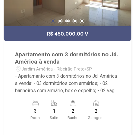
R$ 450.000,00 V
Apartamento com 3 dormitórios no Jd.
América à venda
Jardim América - Ribeirão Preto/SP
- Apartamento com 3 dormitórios no Jd. América
à venda: - 03 dormitórios com armários; - 02
banheiros com armário, box e espelho; - 02 vagas
cobertas de garagem; - Living dois ambientes; -
Ventilador de teto no imóvel; - Cozinha planejada;
3
1
2
2
- Despensa; - Área de Serviço; - Sacada; -
Dorm.
Suite
Banho
Garagens
Condomínio com piscina, salão de festas, hall,
playground, academia, salão de jogos, quadra de
esportes e portaria 24 horas; - Próximo à Nativas