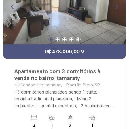
R$ 478.000,00 V
Apartamento com 3 dormitórios à
venda no bairro Itamaraty
Condomínio Itamaraty - Ribeirão Preto/SP
- 3 dormitórios planejados sendo 1 suíte; -
cozinha tradicional planejada; - living 2
ambientes; - quintal cimentado; - 2 banheiros com
armários, box e espelho; - área de serviço; - 1
vaga de garagem; - Próximo ao Parque Carlos
3
1
2
1
Raya, Supermercado Savegnago, McDonald`s e