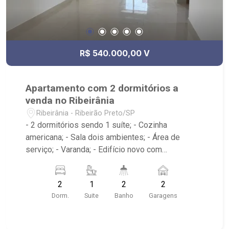
R$ 540.000,00 V
Apartamento com 2 dormitórios a
venda no Ribeirânia
Ribeirânia - Ribeirão Preto/SP
- 2 dormitórios sendo 1 suíte; - Cozinha
americana; - Sala dois ambientes; - Área de
serviço; - Varanda; - Edifício novo com
Portaria24h, elevador, academia, salão de festas,
churrasqueira; - Localizado próximo ao Próximo a
2
1
2
2
Unaerp, Bar do Mineiro, Giacomo`s Pizza,Health
Dorm.
Suite
Banho
Garagens
Pharma Farmácia de Manipulação, Hotel Indi
Ribeirão