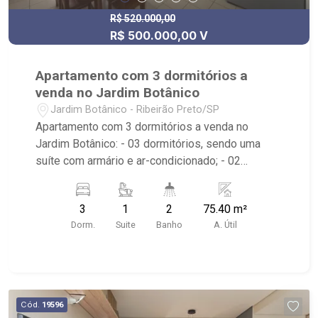
R$ 520.000,00
R$ 500.000,00 V
Apartamento com 3 dormitórios a
venda no Jardim Botânico
Jardim Botânico - Ribeirão Preto/SP
Apartamento com 3 dormitórios a venda no
Jardim Botânico: - 03 dormitórios, sendo uma
suíte com armário e ar-condicionado; - 02
banheiros; - Sala dois ambientes; - Área de
Serviço; - Condomínio: Portaria 24hrs, Piscina
3
1
2
75.40 m²
(Adulto / Infantil), Sauna, Campo de Futebol,
Dorm.
Suite
Banho
A. Útil
Playground, 2 Áreas de Churrasco, Salão de
Festas, Salão de Jogos, Academia; - Localizado
próximo ao Hotel ibis Styles Ribeirão Preto
Jardim Botânico, Famosa Pizza e Natsumi Sushi.
Cód.
19596