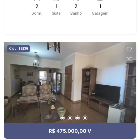
próximo à Av. Leais Paulista, Boteco do Paulin
2
1
2
1
Dorm.
Suite
Banho
Garagem
Cód.
19238
R$ 475.000,00 V