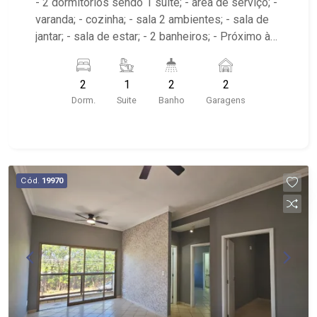
- 2 dormitórios sendo 1 suíte; - área de serviço; -
varanda; - cozinha; - sala 2 ambientes; - sala de
jantar; - sala de estar; - 2 banheiros; - Próximo à
Av. do Café, USP, Hospital das Clínicas; -
Condomínio com roof top (piscina, academia
2
1
2
2
entre outros);
Dorm.
Suite
Banho
Garagens
Cód.
19970