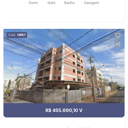
Dorm.
Suite
Banho
Garagem
Fiusa Center;
Cód.
18957
R$ 455.690,10 V