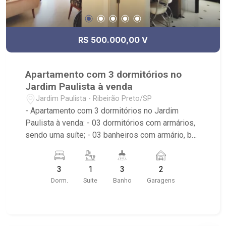
R$ 500.000,00 V
Apartamento com 3 dormitórios no
Jardim Paulista à venda
Jardim Paulista - Ribeirão Preto/SP
- Apartamento com 3 dormitórios no Jardim
Paulista à venda: - 03 dormitórios com armários,
sendo uma suíte; - 03 banheiros com armário, box
e espelho; - 02 vagas de garagem cobertas; -
Living dois ambientes; - Salas de Jantar e de Tv. -
3
1
3
2
Cozinha planejada; - Área de Serviço; - Sacada; -
Dorm.
Suite
Banho
Garagens
Condomínio com portaria 24 horas, área de lazer
com churrasqueira, piscina, salão de festas com
cozinha, brinquedoteca, playground e academia -
Próximo ao Churrascaria Zebu, Villa Sucreê,