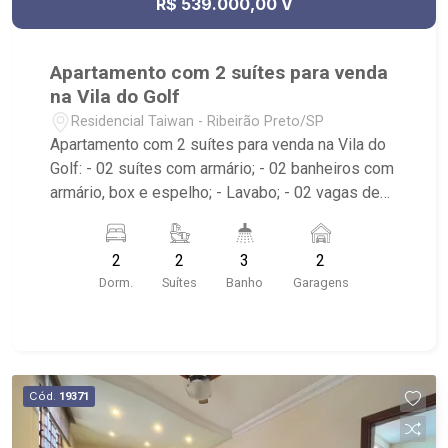
R$ 539.000,00 V
Apartamento com 2 suítes para venda
na Vila do Golf
Residencial Taiwan - Ribeirão Preto/SP
Apartamento com 2 suítes para venda na Vila do
Golf: - 02 suítes com armário; - 02 banheiros com
armário, box e espelho; - Lavabo; - 02 vagas de
garagem; - Living dois ambientes; - Cozinha
Americana planejada; - Área de Serviço planejada;
2
2
3
2
- Varanda gourmet; - Edifício com portaria 24h,
Dorm.
Suítes
Banho
Garagens
elevador, piscina, piscina infantil, quadra
poliesportiva, playground, brinquedoteca, área
churrasco, salão de festas, academia, beauty
care, pet place e salão de jogos; - Próximo ao
Shopping Iguatemi, Colégio Concept e Liceu
Cód.
19371
Albert Sabin;