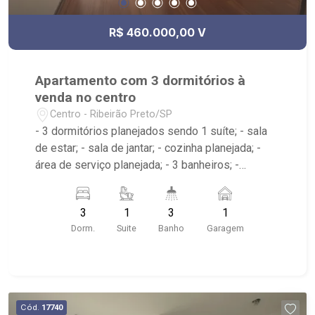
R$ 460.000,00 V
Apartamento com 3 dormitórios à
venda no centro
Centro - Ribeirão Preto/SP
- 3 dormitórios planejados sendo 1 suíte; - sala
de estar; - sala de jantar; - cozinha planejada; -
área de serviço planejada; - 3 banheiros; -
banheiro de serviço; - próximo à Kalunga, Mec
Toca Papelaria
3
1
3
1
Dorm.
Suite
Banho
Garagem
Cód.
17740