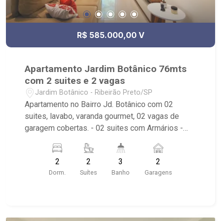
R$ 585.000,00 V
Apartamento Jardim Botânico 76mts
com 2 suites e 2 vagas
Jardim Botânico - Ribeirão Preto/SP
Apartamento no Bairro Jd. Botânico com 02
suites, lavabo, varanda gourmet, 02 vagas de
garagem cobertas. - 02 suites com Armários -
lavabo. - sala de estar e jantar. - varanda gourmet
com pia. - cozinha tradicional. - área de serviço. -
2
2
3
2
02 vagas de garagem cobertas e paralelas. -
Dorm.
Suítes
Banho
Garagens
Condomínio com portaria 24hrs, salão de festa e
varanda gourmet com churrasqueira. - Próximo ao
Parque Raya, Cenourão, Fiúsa Center e Colégio
Santa Úrsula.