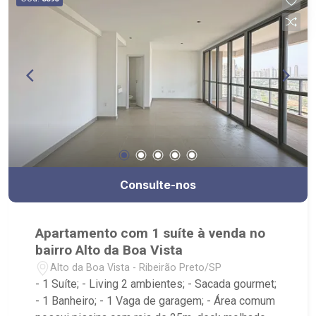
Contando com uma equipe atuante de
consultores especialistas, oferecemos mais
proximidade com os clientes, afim de entender
seus objetivos e vontades. Atualmente,
contabilizamos mais de 2.500 cadastros de
imóveis para venda, permuta e locação,
comercializando imóveis de terceiros e
lançamentos. Estamos localizados em sede
própria - em uma das melhores avenidas da
cidade - Av. Professor Dr. João Fiusa, 1147 - Alto
da Boa Vista, Ribeirão Preto - SP.
Consulte-nos
Apartamento com 1 suíte à venda no
bairro Alto da Boa Vista
Alto da Boa Vista - Ribeirão Preto/SP
- 1 Suíte; - Living 2 ambientes; - Sacada gourmet;
- 1 Banheiro; - 1 Vaga de garagem; - Área comum