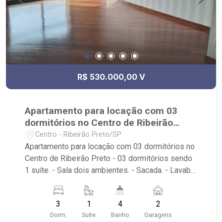
R$ 530.000,00 V
Apartamento para locação com 03
dormitórios no Centro de Ribeirão
Preto
Centro - Ribeirão Preto/SP
Apartamento para locação com 03 dormitórios no
Centro de Ribeirão Preto - 03 dormitórios sendo
1 suíte. - Sala dois ambientes. - Sacada. - Lavabo.
- Cozinha planejada. - Área de serviços com
dormitório e banheiro. - 02 de garagem. Próximo
3
1
4
2
ao Shopping Santa Úrsula, Hospital São Lucas,
Dorm.
Suite
Banho
Garagens
Av. Nove de Julho.