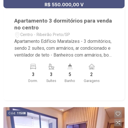
R$ 550.000,00 V
Apartamento 3 dormitórios para venda
no centro
Centro - Ribeirão Preto/SP
Apartamento Edifício Marataízes - 3 dormitórios,
sendo 2 suítes, com armários, ar condicionado e
ventilador de teto - Banheiros com armários, box
e espelho - Living 2 ambientes - Cozinha
planejada - Área de serviço com armário -
3
3
5
2
Dormitório de serviço - Lavabo - Sacada - 2
Dorm.
Suítes
Banho
Garagens
vagas paralelas - Condomínio com piscina, área
churrasqueira, salão de festas e portaria 24h -
Localizado próximo ao Shopping Santa Úrsula
Cód.
11508