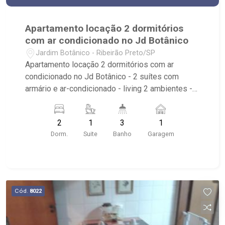
Apartamento locação 2 dormitórios
com ar condicionado no Jd Botânico
Jardim Botânico - Ribeirão Preto/SP
Apartamento locação 2 dormitórios com ar
condicionado no Jd Botânico - 2 suítes com
armário e ar-condicionado - living 2 ambientes -
cozinha planejada - área de serviço - 2 vagas -
lavabo - Imóvel possui living com home, suítes
2
1
3
1
com armário e ar-condicionado, banheiros com
Dorm.
Suite
Banho
Garagem
armário iluminado - Próximo ao colégio Itamarati,
supermercado Savegnago da av Portugal, parque
Carlos Raya
Cód.
8022