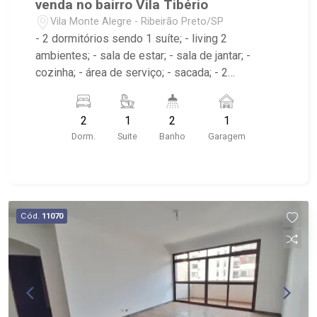
venda no bairro Vila Tibério
Vila Monte Alegre - Ribeirão Preto/SP
- 2 dormitórios sendo 1 suíte; - living 2
ambientes; - sala de estar; - sala de jantar; -
cozinha; - área de serviço; - sacada; - 2
banheiros; Condomínio com: - Beaty Center -
Bicicletário - Bike Share - Churrasqueira - Cinema
2
1
2
1
- Espaço Gourmet - Espaço para Festas - Fitness
Dorm.
Suite
Banho
Garagem
- Fitness Outdoor - Lounge - Piscina Adulto -
Salão de Jogos
Cód.
11070