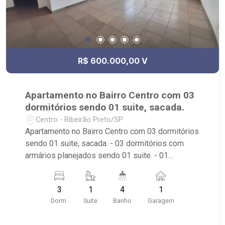
R$ 600.000,00 V
Apartamento no Bairro Centro com 03
dormitórios sendo 01 suite, sacada.
Centro - Ribeirão Preto/SP
Apartamento no Bairro Centro com 03 dormitórios
sendo 01 suite, sacada. - 03 dormitórios com
armários planejados sendo 01 suite. - 01
banheiro social. - sala de estar e jantar. - sacada. -
cozinha com armários planejados. - 01 banheiro
3
1
4
1
de serviço. - despensa. - 01 vaga de garagem. -
Dorm.
Suite
Banho
Garagem
Imóvel próximo a Faculdade Coc, Catedral, Casa
de Bolos.