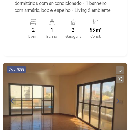
dormitórios com ar-condicionado - 1 banheiro
com armário, box e espelho - Living 2 ambientes;
- Sala de Estar - Sala de Jantar - Cozinha com
armário - Área de serviço com armário - Sacada -
2
1
2
55 m²
2 vagas de garagem - Imóvel próximo ao
Dorm.
Banho
Garagens
Const.
Supermercado Savegnago, Faculdade COC,
Riberfarma, Posto BR,Academia BluFIt.
Cód.
9388