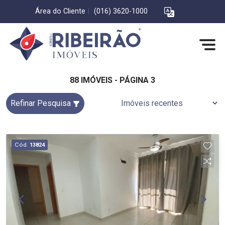
Área do Cliente
|
(016) 3620-1000
88 IMÓVEIS - PÁGINA 3
Refinar Pesquisa
Cód.
13824