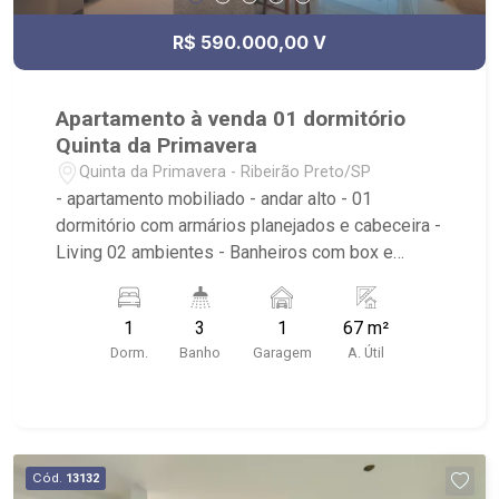
R$ 590.000,00 V
Apartamento à venda 01 dormitório
Quinta da Primavera
Quinta da Primavera - Ribeirão Preto/SP
- apartamento mobiliado - andar alto - 01
dormitório com armários planejados e cabeceira -
Living 02 ambientes - Banheiros com box e
espelhos - Cozinha Integrada com armários
planejados - Sacada Gourmet com churrasqueira,
1
3
1
67 m²
armários planejados e fechamento em vidro -
Dorm.
Banho
Garagem
A. Útil
Condomínio: Portaria 24hrs, Sauna, Salão de
Festas, Quadra Poliesportiva, Piscina, Cinema,
Playground, Academia, Acesso para PCD`S,
Coworking - Localizado próximo ao Jaú Serve
Supermercados, Pão de Açúcar, Padaria Bella
Cód.
13132
Città, Pizzaria Bella Capri, PJ Studio Personal