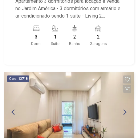
Apartamento 3 dormitórios para locação e venda
no Jardim América - 3 dormitórios com armário e
ar-condicionado sendo 1 suíte - Living 2
ambientes - Banheiro social - Sacada - Cozinha
planejada - Despensa - Área de serviço com
3
1
2
2
armário - 2 vagas cobertas - Condomínio com
Dorm.
Suite
Banho
Garagens
piscina, salão de festas, hall, playground,
academia, salão de jogos, quadra de esportes e
portaria 24 horas - Próximo à Nativas
Churrascaria, Oba Hortifruti e Supermercados
Savegnago
Cód.
13718