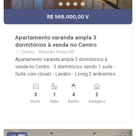
R$ 568.000,00 V
Apartamento varanda ampla 3
dormitórios à venda no Centro
Centro - Ribeirão Preto/SP
Apartamento varanda ampla 3 dormitórios à
venda no Centro - 3 dormitórios sendo 1 suíte -
Suíte com closet - Lavabo - Living 2 ambientes -
Home Office - Varanda - Cozinha com armários
embutidos - Área de serviço com suíte -
3
1
4
2
Despensa - Lavabo - Banheiro social - 2 vagas
Dorm.
Suite
Banho
Garagens
de garagem - Condomínio com salão de festas -
Próximo ao Shopping Santa Úrsula, Bar do Nelson
e Restaurante Tempero Brasileiro. Ribeirão
Imóveis, uma imobiliária com mais de 28 anos de
experiência e uma nova forma de fazer negócios.
Cód.
8890