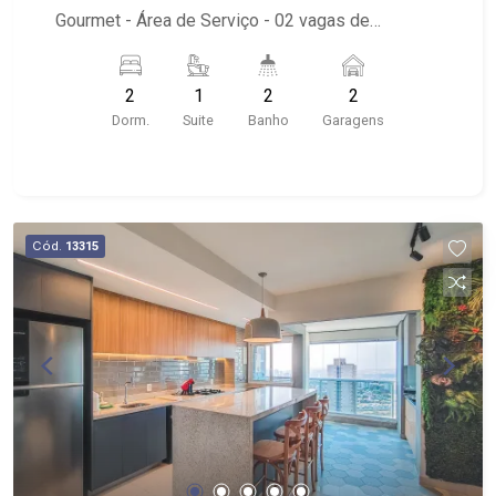
Gourmet - Área de Serviço - 02 vagas de
garagem cobertas - Condomínio: Portaria 24hrs,
Piscina, Playground, Salão de Festas, Academia -
2
1
2
2
Localizado próximo a Avenida Presidente
Dorm.
Suite
Banho
Garagens
Vargas, Assaí Atacadista, Restaurante Estância
Caipira, Rumba Bar, Ribeirão Shopping, Villa
Sucreê, Folks Pub Sertanejo
Cód.
13315