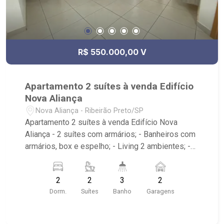
R$ 550.000,00 V
Apartamento 2 suítes à venda Edifício
Nova Aliança
Nova Aliança - Ribeirão Preto/SP
Apartamento 2 suítes à venda Edifício Nova
Aliança - 2 suítes com armários; - Banheiros com
armários, box e espelho; - Living 2 ambientes; -
Lavabo; - Cozinha planejada; - Área de serviço; -
Sacada gourmet; - 2 vagas de garagem -
2
2
3
2
Condomínio com piscina, salão de festas,
Dorm.
Suítes
Banho
Garagens
academia e portaria 24h; - Próximo a UNIP,
Parque das Artes, Novo Mercadão, Ribeirão
Shopping, Academia Blue Fit, Colégio Objetivo e