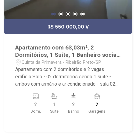
cidade - Av. Professor João Fiúsa, 1147 - Alto da
Boa Vista, Ribeirão Preto - SP.
R$ 550.000,00 V
Apartamento com 63,03m², 2
Dormitórios, 1 Suíte, 1 Banheiro social
e 2 Vagas com Lazer Completo
Quinta da Primavera - Ribeirão Preto/SP
Apartamento com 2 dormitórios e 2 vagas
edifício Solo - 02 dormitórios sendo 1 suíte -
ambos com armário e ar condicionado - sala 02
ambientes com ar condicionado - cozinha
americana planejada com ponto para ilha gourmet
2
1
2
2
- banheiro social - área de serviço - sacada com
Dorm.
Suite
Banho
Garagens
espaço técnico - 02 vagas de garagem
Condomínio com lazer diferenciado: - piscinas, -
academia, - brinquedoteca, - car Wash, - bike
repair, -playground, - varanda gourmet, - salão de