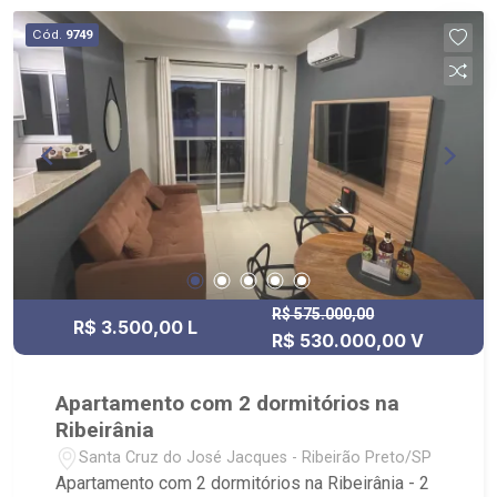
jogos, - pet Wash, - home office. Localizado
Cód.
9749
próximo ao supermercados Jaú Service e Pão de
Açúcar, Mirante Shopping, Academia Paccer,
pizzaria Bella Citta.
R$ 575.000,00
R$ 3.500,00 L
R$ 530.000,00 V
Apartamento com 2 dormitórios na
Ribeirânia
Santa Cruz do José Jacques - Ribeirão Preto/SP
Apartamento com 2 dormitórios na Ribeirânia - 2