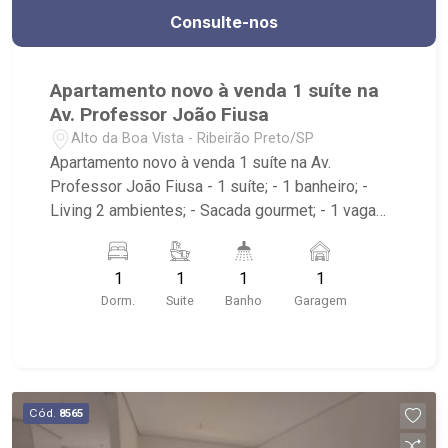
Consulte-nos
Apartamento novo à venda 1 suíte na
Av. Professor João Fiusa
Alto da Boa Vista - Ribeirão Preto/SP
Apartamento novo à venda 1 suíte na Av.
Professor João Fiusa - 1 suíte; - 1 banheiro; -
Living 2 ambientes; - Sacada gourmet; - 1 vaga
de garagem; - Área comum possui piscina com
raia de 25m, deck molhado, espaço fitness, salão
1
1
1
1
de festa, espaço gourmet, churrasqueira, Pub
Dorm.
Suite
Banho
Garagem
com cervejeira e jogos; - Localizado nas
principais Av. Presidente Vargas e Av. Prof. João
Fiúsa, Banco do Brasil.
Cód.
8565