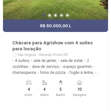
R$ 60.000,00 L
Chácara para Agrishow com 4 suítes
para locação
Vila Virginia - Ribeirão Preto/SP
- 4 suítes; - sala de jantar; - sala de estar; - 2
cozinhas; - área de serviço; - espaço gourmet; -
churrasqueira; - forno de pizza; - fogão à lenha; -
piscina; - 5 banheiros; - lavabo; - próximo ao
Centro Hípico Guega, Planta Viva, Quinta da Boa
4
4
5
10
VIsta
Dorm.
Suítes
Banho
Garagens