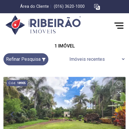
Área do Cliente
|
(016) 3620-1000
1 IMÓVEL
Refinar Pesquisa
Cód.
18905