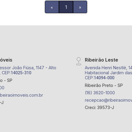
«
1
»
móveis
Ribeirão Leste
essor João Fiúsa, 1147 - Alto
Avenida Henri Nestlé, 1
, CEP:
Habitacional Jardim das
14025-310
CEP:
14094-000
to - SP
Ribeirão Preto - SP
00
(16) 3620-1000
beiraoimoveis.com.br
recepcao@ribeiraoimov
-J
Creci: 39573-J