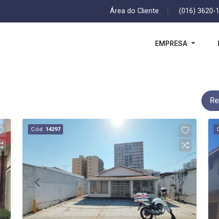
Área do Cliente
|
(016) 3620-
EMPRESA
Re
Cód.
14297