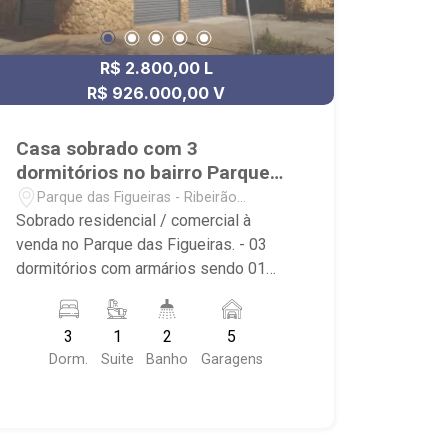
R$ 2.800,00 L
R$ 926.000,00 V
Casa sobrado com 3
dormitórios no bairro Parque
das Figueiras
Parque das Figueiras - Ribeirão
Preto/SP
Sobrado residencial / comercial à
venda no Parque das Figueiras. - 03
dormitórios com armários sendo 01
suíte - Sala 02 ambientes - Cozinha
planejada - Área de serviço - Quintal -
3
1
2
5
Sacada - 2 banheiros planejados com
Dorm.
Suite
Banho
Garagens
box; - Próximo ao Savegnago e Rod.
Alexandre Balbo.