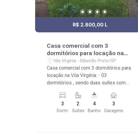
R$ 2.800,00 L
Casa comercial com 3
dormitórios para locação na
Vila Virgínia
Vila Virginia - Ribeirão Preto/SP
Casa comercial com 3 dormitórios para
locação na Vila Virgínia: - 03
dormitórios , sendo duas suítes com
armário; - 04 banheiros, sendo 1 com
armário e 2 com espelho; - Sala de
3
2
4
3
Jantar; - Sala de TV; - Ventilador de
Dorm.
Suítes
Banho
Garagens
teto; - Cozinha planejada; - Área de
Serviço; - Quintal; - Corredor lateral; -
Edícula com banheiro, quarto e cozinha;
- Próximo ao Tonim Supermercado e