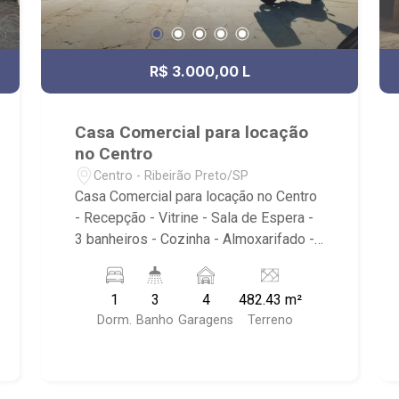
R$ 3.000,00 L
Casa Comercial para locação
no Centro
Centro - Ribeirão Preto/SP
Casa Comercial para locação no Centro
- Recepção - Vitrine - Sala de Espera -
3 banheiros - Cozinha - Almoxarifado -
Escritório - 4 vagas rotativas - Próximo
do Shopping Santa Úrsula, Hospital São
1
3
4
482.43 m²
Lucas, Parque Maurilio Biagi e
Dorm.
Banho
Garagens
Terreno
Savegnago Supermercado