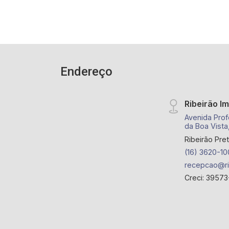
Rodoviária.
Endereço
Ribeirão I
Avenida Prof
da Boa Vista
Ribeirão Pre
(16) 3620-10
recepcao@ri
Creci: 39573