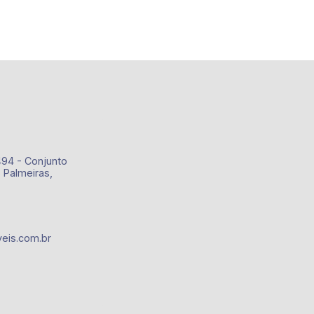
494 - Conjunto
 Palmeiras,
eis.com.br