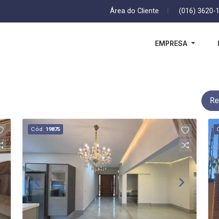
Área do Cliente
|
(016) 3620-
EMPRESA
Re
Cód.
19875