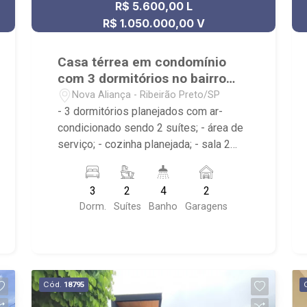
R$ 5.600,00 L
R$ 1.050.000,00 V
Casa térrea em condomínio
com 3 dormitórios no bairro
Nova Aliança
Nova Aliança - Ribeirão Preto/SP
- 3 dormitórios planejados com ar-
condicionado sendo 2 suítes; - área de
serviço; - cozinha planejada; - sala 2
ambientes; - lavabo; - 4 banheiros
planejados com box e espelho; -
3
2
4
2
Condomínio com portaria 24h,
Dorm.
Suítes
Banho
Garagens
playground, quadra de esportes de
areia e praça de convivência; - Próximo
ao Pão de Açúcar, Save Me Burguer,
Sacada Beach
Cód.
18795