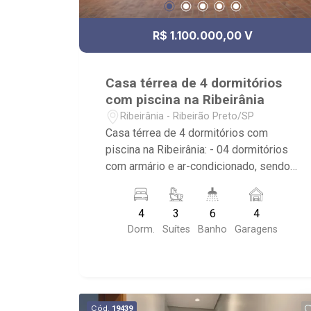
R$ 1.100.000,00 V
Casa térrea de 4 dormitórios
com piscina na Ribeirânia
Ribeirânia - Ribeirão Preto/SP
Casa térrea de 4 dormitórios com
piscina na Ribeirânia: - 04 dormitórios
com armário e ar-condicionado, sendo 3
suítes, a Master com armários Florense
e Closet; - 06 banheiros no total, sendo
4
3
6
4
1 lavabo e os demais com armários,
Dorm.
Suítes
Banho
Garagens
box em vidro e espelho; - Banheira; - 04
vagas de garagem cobertas; - Sala de
estar; - Sala dois ambientes; - Cozinha
planejada com armários Florense; -
Despensa; - Varanda gourmet; -
Cód.
19439