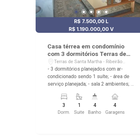
R$ 7.500,00 L
R$ 1.190.000,00 V
Casa térrea em condomínio
com 3 dormitórios Terras de
Santa Martha
Terras de Santa Martha - Ribeirão
Preto/SP
- 3 dormitórios planejados com ar-
condicionado sendo 1 suíte; - área de
serviço planejada; - sala 2 ambientes; -
sala de estar; - cozinha americana
planejada; - lavabo; - varanda gourmet; -
3
1
4
4
piscina com prainha; - 4 banheiros
Dorm.
Suite
Banho
Garagens
planejados com box e espelho; -
Condomínio com: Portaria 24hrs, praças
com paisagismo, playground e
segurança com monitoramento por