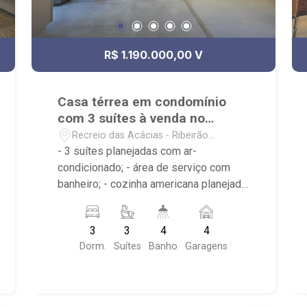
R$ 1.190.000,00 V
Casa térrea em condomínio
com 3 suítes à venda no
Recreio das Acácias
Recreio das Acácias - Ribeirão
Preto/SP
- 3 suítes planejadas com ar-
condicionado; - área de serviço com
banheiro; - cozinha americana planejada;
- churrasqueira; - despensa; - lavabo; -
closet; - piscina; - sala de estar; - 4
3
3
4
4
banheiros; - Condomínio com portaria
Dorm.
Suítes
Banho
Garagens
24h, ronda motorizada, piscina, quadra
poliesportiva, playground, academia e
salão de festas;