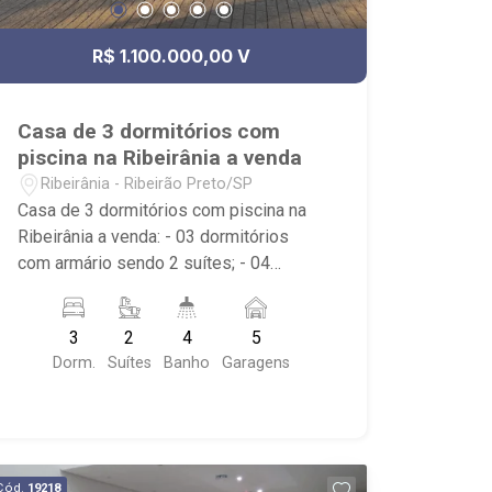
R$ 1.100.000,00 V
Casa de 3 dormitórios com
piscina na Ribeirânia a venda
Ribeirânia - Ribeirão Preto/SP
Casa de 3 dormitórios com piscina na
Ribeirânia a venda: - 03 dormitórios
com armário sendo 2 suítes; - 04
banheiros com box em vidro; - Banheira;
- Sala de estar; - Cozinha planejada; -
3
2
4
5
Despensa; - Área de serviço; - Varanda
Dorm.
Suítes
Banho
Garagens
gourmet; - Churrasqueira; - Piscina; -
Casa Sobrado; - Localizada próximo ao
Bar do Mineiro, Unaerp, Novo Shopping,
Bar Copo Sujo e Posto Potência 2.
Cód.
19218