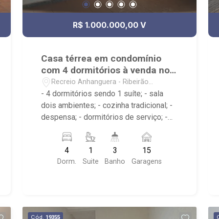
R$ 1.000.000,00 V
Casa térrea em condomínio
com 4 dormitórios à venda no
Recreio Internacional
Recreio Anhanguera - Ribeirão
Preto/SP
- 4 dormitórios sendo 1 suíte; - sala
dois ambientes; - cozinha tradicional; -
despensa; - dormitórios de serviço; -
edícula; - quintal; - varanda; -
churrasqueira e fogão à lenha; - prainha;
4
1
3
15
- área de serviço; - 3 banheiros; - 15
Dorm.
Suite
Banho
Garagens
vagas de garagem descobertas; -
Próximo ao Supermercado Mialich,
Rodovia Anhanguera, posto de
combustível;
Cód.
19355