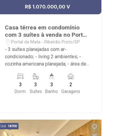
R$ 1.070.000,00 V
Casa térrea em condomínio
com 3 suítes à venda no Portal
da Mata
Portal da Mata - Ribeirão Preto/SP
- 3 suítes planejadas com ar-
condicionado; - living 2 ambientes; -
cozinha americana planejada; - área de
serviço planejada; - piscina com hidro e
cascata; - 3 banheiros planejados com
3
3
3
2
box e espelho; - lavabo; - Condomínio
Dorm.
Suítes
Banho
Garagens
com Portaria 24hrs, Piscina (Adulto /
Infantil), Quadra Poliesportiva, Quadra
de Tênis, Quadra de squash, Campo de
Futebol, Playground, Salão de Jogos,
Área de Churrasco, Salão de Festas,
Cód.
18700
Academia; - próximo à Agrishow,