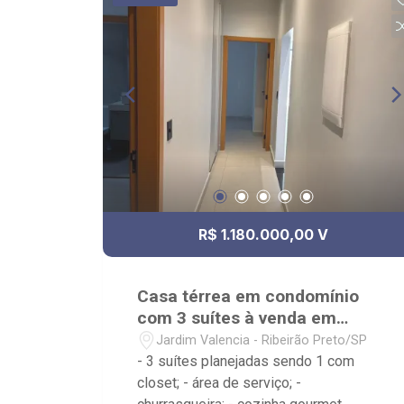
Churrasqueira; - Área de Serviço
planejada; - Quintal gramado; - Jardim
com paisagismo; - Piscina com prainha;
- Placa de energia solar; - Localizado
próximo ao Novo Shopping, UNAERP,
ibis Styles e Av. Maurílio Biagi
R$ 1.180.000,00 V
Casa térrea em condomínio
com 3 suítes à venda em
Bonfim Paulista
Jardim Valencia - Ribeirão Preto/SP
- 3 suítes planejadas sendo 1 com
closet; - área de serviço; -