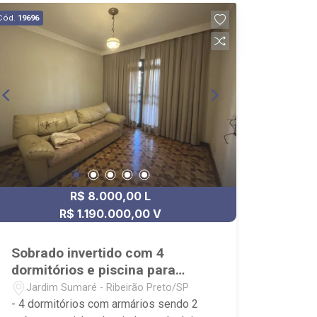
Cód.
19696
R$ 8.000,00 L
R$ 1.190.000,00 V
Sobrado invertido com 4
dormitórios e piscina para
venda e locação Jardim
Jardim Sumaré - Ribeirão Preto/SP
Sumaré
- 4 dormitórios com armários sendo 2