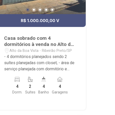
R$ 1.000.000,00 V
Casa sobrado com 4
dormitórios à venda no Alto da
Boa Vista
Alto da Boa Vista - Ribeirão Preto/SP
- 4 dormitórios planejados sendo 2
suítes planejadas com closet; - área de
serviço planejada com dormitório e
banheiro; - depósito; - despensa; -
escritório; - lavabo; - cozinha planejada;
4
2
4
4
- sala de estar; - sala de jantar; - 4
Dorm.
Suítes
Banho
Garagens
banheiros planejados com box e
espelho; - próximo ao Estãncia Caipira,
MCDonald`s, La Francese