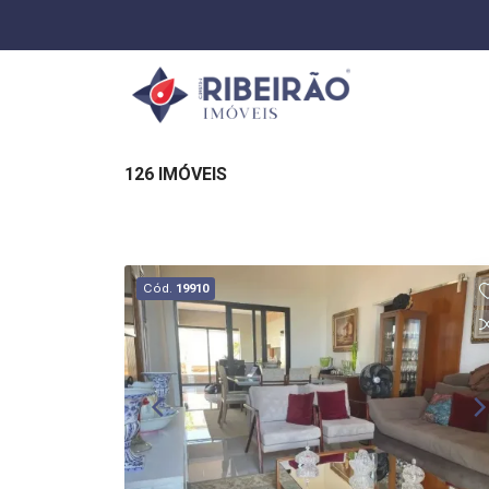
126 IMÓVEIS
Cód.
19910