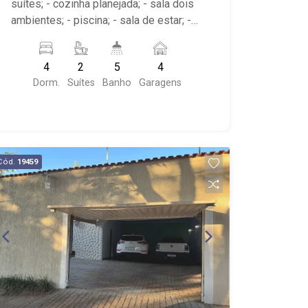
suítes; - cozinha planejada; - sala dois
ambientes; - piscina; - sala de estar; -
sala de jantar; - varanda gourmet; -
quintal cimentado; - jardim; - 5
4
2
5
4
banheiros com armários, box e espelho;
Dorm.
Suítes
Banho
Garagens
- lavabo; - despensa; - corredor lateral; -
área de serviço com armários; - 4 vagas
de garagem cobertas; - próximo ao
Savegnago, Shopping Santa Úrsula,
Centro;
Cód.
19459