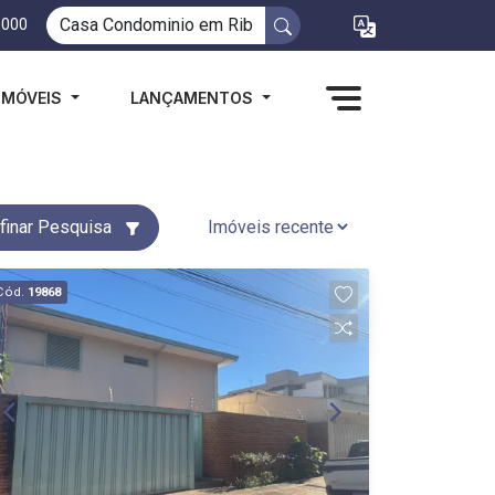
1000
IMÓVEIS
LANÇAMENTOS
finar Pesquisa
Cód.
19868