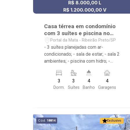
R$ 8.000,00 L
R$ 1.200.000,00 V
Casa térrea em condomínio
com 3 suítes e piscina no
Portal da Mata
Portal da Mata - Ribeirão Preto/SP
- 3 suítes planejadas com ar-
condicionado; - sala de estar; - sala 2
ambientes; - piscina com hidro; -
varanda gourmet; - cozinha americana
planejada; - área de serviço ; - 4
3
3
4
4
banheiros planejados com box e
Dorm.
Suítes
Banho
Garagens
espelho; - lavabo; - Condomínio com
Portaria 24hrs, Piscina (Adulto /
Infantil), Quadra Poliesportiva, Quadra
de Tênis, Quadra de squash, Campo de
Futebol, Playground, Salão de Jogos,
Cód.
18814
Exclusivo
Área de Churrasco, Salão de Festas,