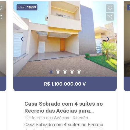
Cód.
19819
R$ 1.100.000,00 V
Casa Sobrado com 4 suítes no
Recreio das Acácias para
venda e locação
Recreio das Acácias - Ribeirão
Preto/SP
Casa Sobrado com 4 suítes no Recreio