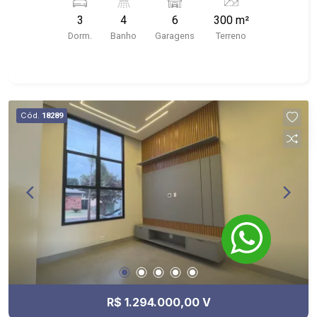
entregue com armários; - direito ao Club
3
4
6
300 m²
Vivendas da Mata - próximo à VRStar Shop, Mata
Dorm.
Banho
Garagens
Terreno
Santa Tereza, Ribeirão Shopping - condomínio
possui portaria 24hrs, clube privativo;
Cód.
18289
R$ 1.294.000,00 V