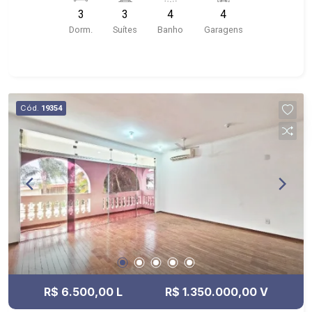
Portaria 24hrs, Piscina, Área de Churrasco,
3
3
4
4
Quadra Poliesportiva, Quadra de Tênis, Beach
Dorm.
Suítes
Banho
Garagens
Tenis, Brinquedoteca, Academia; - Próximo ao
Armazém Sebastiana, Allcomp Drones, Viemaq
Cód.
19354
R$ 6.500,00 L
R$ 1.350.000,00 V