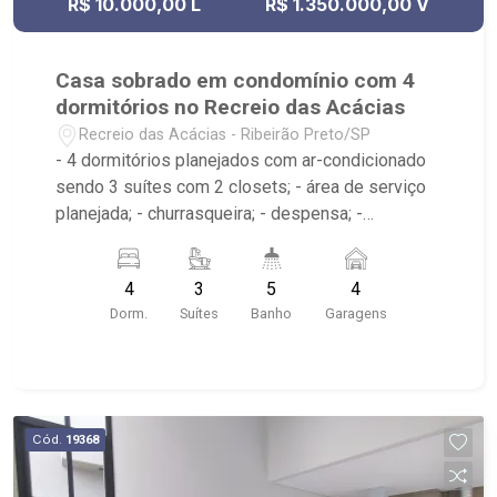
R$ 10.000,00 L
R$ 1.350.000,00 V
Casa sobrado em condomínio com 4
dormitórios no Recreio das Acácias
Recreio das Acácias - Ribeirão Preto/SP
- 4 dormitórios planejados com ar-condicionado
sendo 3 suítes com 2 closets; - área de serviço
planejada; - churrasqueira; - despensa; -
escritório; - lavabo; - varanda gourmet; - cozinha
planejada; - piscina; - sala de estar; - sala 3
4
3
5
4
ambientes; - 5 banheiros planejados com box e
Dorm.
Suítes
Banho
Garagens
espelho; - condomínio com ronda motorizada,
portaria 24h e campo de futebol gramado. -
Próximo ao restaurante Yakin, pizzaria Verace,
Espaço Le Jardin, e Magic Music Eventos
Cód.
19368