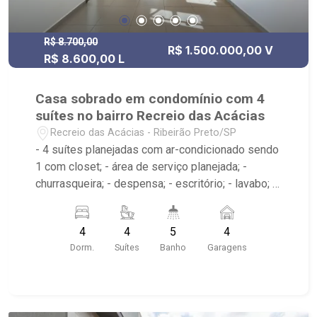
R$ 8.700,00
R$ 1.500.000,00 V
R$ 8.600,00 L
Casa sobrado em condomínio com 4
suítes no bairro Recreio das Acácias
Recreio das Acácias - Ribeirão Preto/SP
- 4 suítes planejadas com ar-condicionado sendo
1 com closet; - área de serviço planejada; -
churrasqueira; - despensa; - escritório; - lavabo; -
varanda gourmet; - cozinha planejada; - piscina; -
sala 2 ambientes com ar-condicionado; - 5
4
4
5
4
banheiros planejados com box e espelho; -
Dorm.
Suítes
Banho
Garagens
próximo ao Yakin, Villa Sucreê, MB Fit Academia