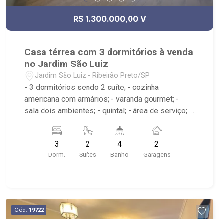
R$ 1.300.000,00 V
Casa térrea com 3 dormitórios à venda
no Jardim São Luiz
Jardim São Luiz - Ribeirão Preto/SP
- 3 dormitórios sendo 2 suíte; - cozinha
americana com armários; - varanda gourmet; -
sala dois ambientes; - quintal; - área de serviço; -
4 banheiros; - 2 vagas de garagem cobertas; - ar-
condicionado; - Próximo à Cobasi, Savegnago,
3
2
4
2
UNAERP e Hospital São Lucas
Dorm.
Suítes
Banho
Garagens
Cód.
19722