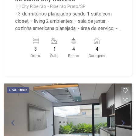
City Ribeirão - Ribeirão Preto/SP
- 3 dormitórios planejados sendo 1 suíte com
closet; - living 2 ambientes; - sala de jantar; -
cozinha americana planejada; - área de serviço; -
varanda gourmet; - espaço gourmet; -
churrasqueira; - sauna; - vestiário; - piscina; - 4
3
1
4
4
banheiros planejados com espelho; - lavabo; -
Dorm.
Suite
Banho
Garagens
próximo ao Boteco Vila Madá, Seo Pitanga Beach
Cód.
18652