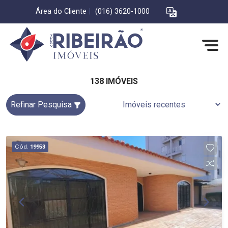
Área do Cliente
|
(016) 3620-1000
138 IMÓVEIS
Refinar Pesquisa
Cód.
19953