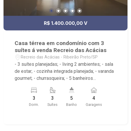
R$ 1.400.000,00 V
Casa térrea em condomínio com 3
suítes á venda Recreio das Acácias
Recreio das Acácias - Ribeirão Preto/SP
- 3 suítes planejadas; - living 2 ambientes; - sala
de estar; - cozinha integrada planejada; - varanda
gourmet; - churrasqueira; - 5 banheiros
planejados com box e espelho; - banheiro de
serviço; - lavabo; - 04 vagas de garagem sendo
3
3
5
4
02 cobertas - Condomínio: Portaria 24hrs, Ronda
Dorm.
Suítes
Banho
Garagens
Motorizada, Praça Central com Campo de
Futebol, Quadra Poliesportiva, Playground,
Academia ao ar livre, Salão de Festas