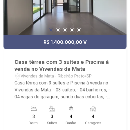
R$ 1.400.000,00 V
Casa térrea com 3 suítes e Piscina à
venda no Vivendas da Mata
Vivendas da Mata - Ribeirão Preto/SP
Casa térrea com 3 suítes e Piscina à venda no
Vivendas da Mata: - 03 suítes; - 04 banheiros; -
04 vagas de garagem, sendo duas cobertas; -
Living dois ambientes; - Sala de Jantar; - Sala de
TV; - Escritório; - Cozinha Americana; - Área de
3
3
4
4
Serviço; - Quintal Gramado; - Corredor lateral; -
Dorm.
Suítes
Banho
Garagens
Jardim; - Piscina com hidro; - Condomínio: