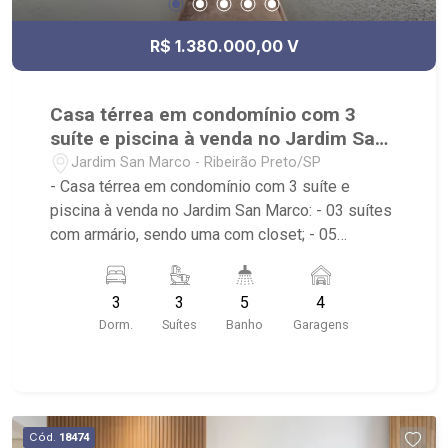
R$ 1.380.000,00 V
Casa térrea em condomínio com 3
suíte e piscina à venda no Jardim San
Marco
Jardim San Marco - Ribeirão Preto/SP
- Casa térrea em condomínio com 3 suíte e
piscina à venda no Jardim San Marco: - 03 suítes
com armário, sendo uma com closet; - 05
banheiros no total; - 04 vagas de garagem, sendo
duas cobertas; - Living dois ambientes; - Sala de
3
3
5
4
Jantar; - Sala de TV; - Cozinha planejada; -
Dorm.
Suítes
Banho
Garagens
Varanda Gourmet; - Churrasqueira; - Piscina; -
Condomínio com portaria 24 horas, piscina,
academia, quadra poliesportiva, playground, área
de churrasco e salão de festa; - Imóvel próximo
ao Kauai Sports, Cenourão, Pizzaria Falaguasta e
Cód.
18474