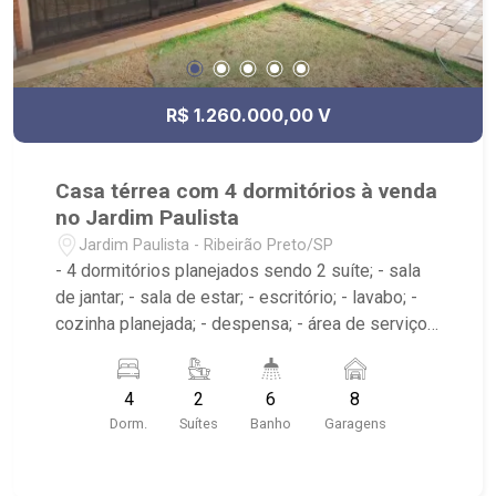
R$ 1.260.000,00 V
Casa térrea com 4 dormitórios à venda
no Jardim Paulista
Jardim Paulista - Ribeirão Preto/SP
- 4 dormitórios planejados sendo 2 suíte; - sala
de jantar; - sala de estar; - escritório; - lavabo; -
cozinha planejada; - despensa; - área de serviço
planejada com dormitório e banheiro; -
churrasqueira; - sauna; - vestiário; - piscina; - 6
4
2
6
8
banheiros planejados; - próximo ao Savegnago
Dorm.
Suítes
Banho
Garagens
Supermerecado, Olianchi Ribeirão, UPA