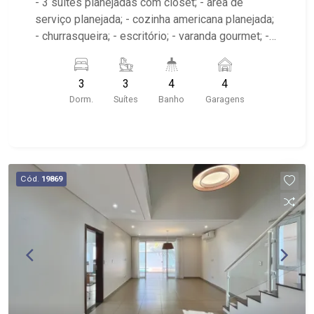
- 3 suítes planejadas com closet; - área de
serviço planejada; - cozinha americana planejada;
- churrasqueira; - escritório; - varanda gourmet; -
piscina com hidro; - sala 2 ambientes; - vestiário;
- 4 banheiros planejados com box; - próximo ao
3
3
4
4
Armazém Sebastiana, Agrishow, Buffet Contorno
Dorm.
Suítes
Banho
Garagens
Sul
Cód.
19869