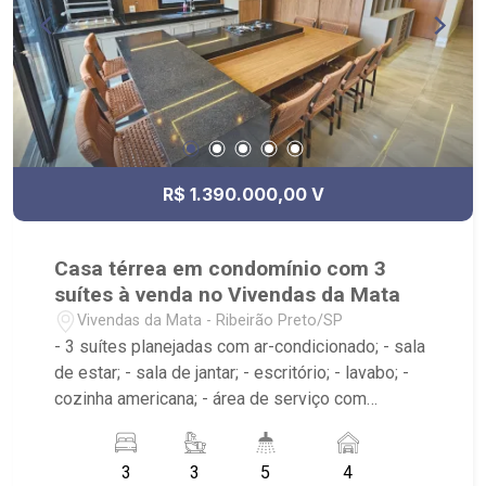
R$ 1.390.000,00 V
Casa térrea em condomínio com 3
suítes à venda no Vivendas da Mata
Vivendas da Mata - Ribeirão Preto/SP
- 3 suítes planejadas com ar-condicionado; - sala
de estar; - sala de jantar; - escritório; - lavabo; -
cozinha americana; - área de serviço com
banheiro; - varanda; - espaço gourmet; -
churrasqueira; - piscina aquecida; - aquecedor
3
3
5
4
solar; - 5 banheiros; - Condomínio possui portaria