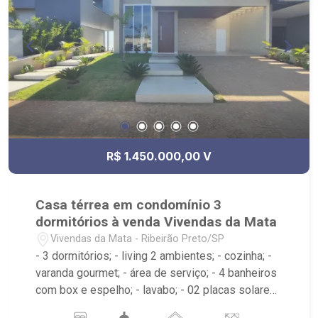
R$ 1.450.000,00 V
Casa térrea em condomínio 3
dormitórios à venda Vivendas da Mata
Vivendas da Mata - Ribeirão Preto/SP
- 3 dormitórios; - living 2 ambientes; - cozinha; -
varanda gourmet; - área de serviço; - 4 banheiros
com box e espelho; - lavabo; - 02 placas solares;
- boiler para água aquecida com 600l, - será