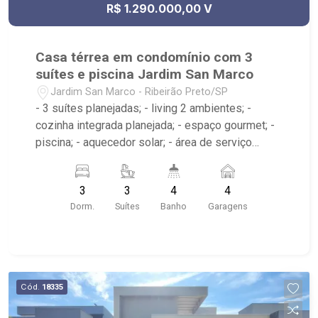
R$ 1.290.000,00 V
Casa térrea em condomínio com 3
suítes e piscina Jardim San Marco
Jardim San Marco - Ribeirão Preto/SP
- 3 suítes planejadas; - living 2 ambientes; -
cozinha integrada planejada; - espaço gourmet; -
piscina; - aquecedor solar; - área de serviço
planejada; - 4 banheiros planejados com box e
espelho; - lavabo; - Condomínio com portaria
3
3
4
4
24horas; - próximo ao Lodz Lounge Drink,
Dorm.
Suítes
Banho
Garagens
Picanha Fatiada, HECHO Restaurante
Cód.
18335