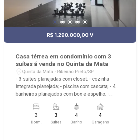
R$ 1.290.000,00 V
Casa térrea em condomínio com 3
suítes á venda no Quinta da Mata
Quinta da Mata - Ribeirão Preto/SP
- 3 suítes planejadas com closet; - cozinha
integrada planejada; - piscina com cascata; - 4
banheiros planejados com box e espelho; -
lavabo; - Condomínio com playground, quadra
poliesportiva, academia, campo de futebol e
3
3
4
4
portaria 24 horas;
Dorm.
Suítes
Banho
Garagens