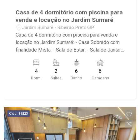
Casa de 4 dormitório com piscina para
venda e locação no Jardim Sumaré
Jardim Sumaré - Ribeirão Preto/SP
Casa de 4 dormitório com piscina para venda e
locação no Jardim Sumaré: - Casa Sobrado com
finalidade Mista; - Sala de Estar; - Sala de Jantar;
- Sala 3 ambientes com ar-condicionado; - 04
dormitórios com armário e ar-condicionado,
4
2
6
6
sendo 2 suítes; - 06 banheiros com armário,
Dorm.
Suítes
Banho
Garagens
espelho e box, sendo 1 social; - Cozinha
planejada; - Escritório; - Varanda; - Área de
Serviço; - Quintal Cimentado; - Churrasqueira; -
Piscina; - Corredor lateral; - Jardim com
paisagismo; - 06 vagas de garagem, sendo 3
Cód.
19223
cobertas; - Localizado próximo à Av. Caramuru,
Anshin Sushi Bar, Casa Falaguasta, Dig For
Fashion, Una Gastronomia e Hospital São Paulo.