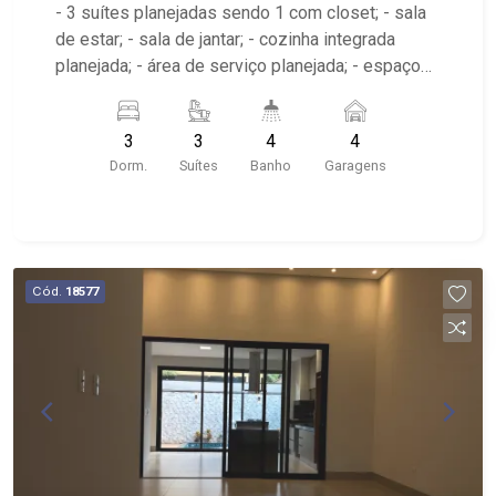
- 3 suítes planejadas sendo 1 com closet; - sala
de estar; - sala de jantar; - cozinha integrada
planejada; - área de serviço planejada; - espaço
gourmet; - churrasqueira; - piscina com hidro; -
Aquecedor solar; - 4 banheiros planejados com
3
3
4
4
box e espelho; - lavabo; - pé direito alto; -
Dorm.
Suítes
Banho
Garagens
próximo à Chacará Nosso Cantinho, Churrascaria
Mariner - Condomínio com Portaria 24h e
Playground;
Cód.
18577