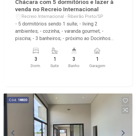
Chácara com 5 dormitórios e lazer à
venda no Recreio Internacional
Recreio Internacional - Ribeirão Preto/SP
- 5 dormitórios sendo 1 suíte; - living 2
ambientes; - cozinha; - varanda gourmet; -
piscina; - 3 banheiros; - próximo ao Docinhos
Pitukinha, V15 Sports, Afresp Ribeirão
3
1
3
1
Dorm.
Suite
Banho
Garagem
Cód.
18820