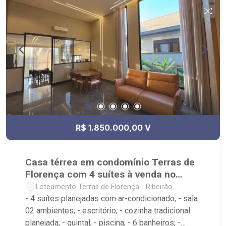
R$ 1.850.000,00 V
Casa térrea em condomínio Terras de
Florença com 4 suítes à venda no
bairro Vila do Golf
Loteamento Terras de Florença - Ribeirão
Preto/SP
- 4 suítes planejadas com ar-condicionado; - sala
02 ambientes; - escritório; - cozinha tradicional
planejada; - quintal; - piscina; - 6 banheiros; -