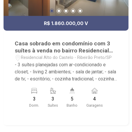
R$ 1.860.000,00 V
Casa sobrado em condomínio com 3
suítes à venda no bairro Residencial
Alto do Castelo
Residencial Alto do Castelo - Ribeirão Preto/SP
- 3 suítes planejadas com ar-condicionado e
closet; - living 2 ambientes; - sala de jantar; - sala
de tv; - escritório; - cozinha tradicional; - cozinha
integrada planejada; - despensa; - quintal; -
sacada; - varanda; - piscina com hidro e cascata; -
3
3
5
4
corredor lateral; - 5 banheiros com armários e
Dorm.
Suítes
Banho
Garagens
box; - lavabo; - área de serviço; - 4 vagas de
garagem sendo 2 cobertas; - Condomínio com
portaria 24hrs, campo de futebol, quadra de vôlei
de areia e playground, na parte alta da cidade; -