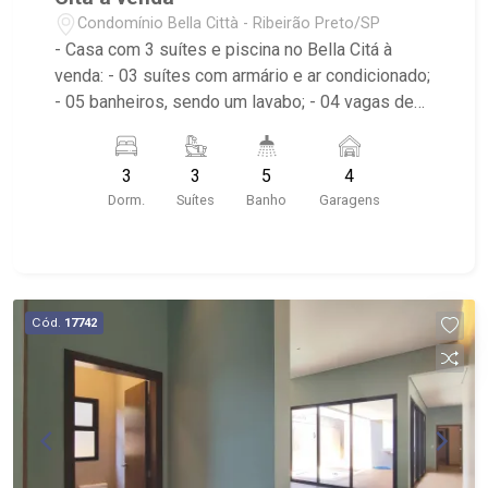
Condomínio Bella Città - Ribeirão Preto/SP
- Casa com 3 suítes e piscina no Bella Citá à
venda: - 03 suítes com armário e ar condicionado;
- 05 banheiros, sendo um lavabo; - 04 vagas de
garagem, sendo duas cobertas; - Sala de jantar; -
Sala de TV; - Escritório; - Ventilador de teto no
3
3
5
4
imóvel; - Cozinha Americana; - Área de Serviço
Dorm.
Suítes
Banho
Garagens
com armários; - Quintal; - Corredor lateral; -
Varanda Gourmet com fechamento em vidro; -
Jardim/paisagismo; - Churrasqueira; - Piscina
com cascata; - Condomínio com piscina, salão de
festas, quadra de esportes, campo de futebol
Cód.
17742
gramado, academia, salão de jogos - Imóvel
próximo ao Hotel Ibis, Novo Shopping e Posto
Martinez