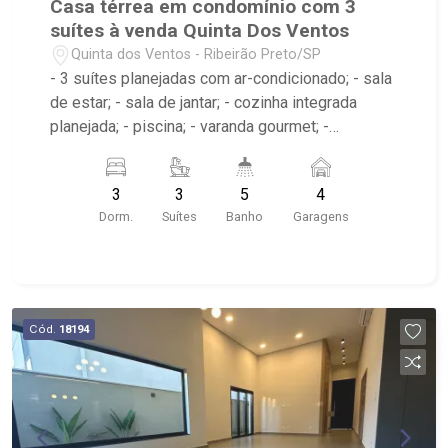
Casa térrea em condomínio com 3
suítes à venda Quinta Dos Ventos
Quinta dos Ventos - Ribeirão Preto/SP
- 3 suítes planejadas com ar-condicionado; - sala
de estar; - sala de jantar; - cozinha integrada
planejada; - piscina; - varanda gourmet; -
churrasqueira; - área de serviço; - escritório; - 5
banheiros planejados com box e espelho; -
3
3
5
4
lavabo; - condomínio: Portaria 24hrs, Piscina
Dorm.
Suítes
Banho
Garagens
(Adulto / Infantil), Sauna, Quadra Poliesportiva,
Playground, Área de Churrasco, Academia; -
próximo ao Ribeirão Shopping, Cenourão Super
Varejão, Shopping Iguatemi
Cód.
18194