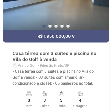
R$ 1.950.000,00 V
Casa térrea com 3 suítes e piscina no
Vila do Golf à venda
Vila do Golf - Ribeirão Preto/SP
- Casa térrea com 3 suítes e piscina no Vila do
Golf à venda: - 03 suítes com armário, ar-
condicionado e closet; - 05 banheiros no total,
com box espelho e armário; - 04 vagas de
garagem, sendo duas cobertas; - Sala de jantar; -
3
3
5
4
Sala de TV; - Escritório; - Cozinha Americana
Dorm.
Suítes
Banho
Garagens
planejada; - Despensa com armários; - Área de