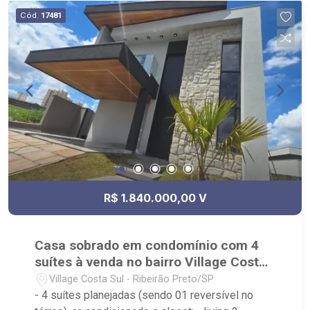
Localizado próximo ao Residencial Alto do Vale,
Cód.
17481
Condomínio Fazenda Santa Maria, fácil acesso
pela Anhanguera ou pelo bairro Recreio das
Acácias.
R$ 1.840.000,00 V
Casa sobrado em condomínio com 4
suítes à venda no bairro Village Costa
Sul
Village Costa Sul - Ribeirão Preto/SP
- 4 suítes planejadas (sendo 01 reversível no