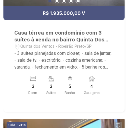
R$ 1.935.000,00 V
Casa térrea em condomínio com 3
suítes à venda no bairro Quinta Dos
Ventos
Quinta dos Ventos - Ribeirão Preto/SP
- 3 suítes planejadas com closet; - sala de jantar;
- sala de tv; - escritório; - cozinha americana; -
varanda; - fechamento em vidro; - 5 banheiros
planejados com espelho; - lavabo; - espaço
gourmet; - jardim; - corredor lateral; - piscina com
3
3
5
4
hidro; - prainha; - aquecedor solar; - área de
Dorm.
Suítes
Banho
Garagens
serviço; - 4 vagas de garagem sendo 2 cobertas;
- Condomínio com portaria 24hrs, piscina adulto e
infantil, salão de festa, academia, playground,
quadra poliesportiva. - Próximo ao Taiwan Centro
de Eventos e Cenourão.
Cód.
17414