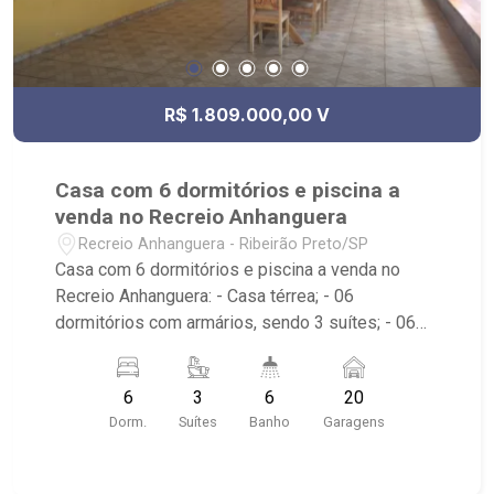
R$ 1.809.000,00 V
Casa com 6 dormitórios e piscina a
venda no Recreio Anhanguera
Recreio Anhanguera - Ribeirão Preto/SP
Casa com 6 dormitórios e piscina a venda no
Recreio Anhanguera: - Casa térrea; - 06
dormitórios com armários, sendo 3 suítes; - 06
banheiros; - 20 vagas de garagem; - Cozinha
americana planejada; - Área de serviço; - Quintal
6
3
6
20
gramado; - Varanda; - Piscina; - Localizado
Dorm.
Suítes
Banho
Garagens
próximo ao Supermercado Mialich, Rodovia
Anhanguera, posto de combustível.