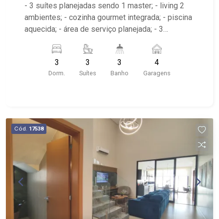
- 3 suítes planejadas sendo 1 master; - living 2
ambientes; - cozinha gourmet integrada; - piscina
aquecida; - área de serviço planejada; - 3
banheiros planejados com box e espelho; -
observação de locação: entregue com instalação
3
3
3
4
para ar-condicionado, coifa, cooktop, forno,
Dorm.
Suítes
Banho
Garagens
energia fotovoltaica e paisagismo - condomínio:
Portaria 24hrs, Piscina (Adulto / Infantil), Sauna,
Quadra Poliesportiva, Playground, Área de
Churrasco, Academia - próximo ao Ribeirão
Shopping, Cenourão Super Varejão, Shopping
Cód.
17538
Iguatemi