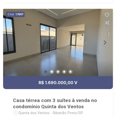
academia ao ar livre e salão de festas. -
Localizado próximo ao Shopping Iguatemi, Pão
Cód.
17697
de Açúcar, Pet Camp, Mac Donald `s e farmácia
Droga Raia
R$ 1.690.000,00 V
Casa térrea com 3 suítes à venda no
condomínio Quinta dos Ventos
Quinta dos Ventos - Ribeirão Preto/SP