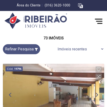
Área do Cliente
|
(016) 3620-1000
73 IMÓVEIS
Refinar Pesquisa
Cód.
19796