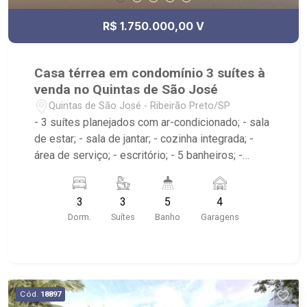
R$ 1.750.000,00 V
Casa térrea em condomínio 3 suítes à
venda no Quintas de São José
Quintas de São José - Ribeirão Preto/SP
- 3 suítes planejados com ar-condicionado; - sala
de estar; - sala de jantar; - cozinha integrada; -
área de serviço; - escritório; - 5 banheiros; -
lavabo; - churrasqueira; - piscina com prainha; -
próximo à Arena Beach Ribeirão, Wave academia,
3
3
5
4
Lodz Lounge Drink - Condomínio: Portaria 24hrs,
Dorm.
Suítes
Banho
Garagens
Playground;
Cód.
18897