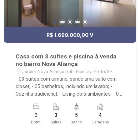
R$ 1.690.000,00 V
Casa com 3 suítes e piscina à venda
no bairro Nova Aliança
Jardim Nova Aliança Sul - Ribeirão Preto/SP
- 03 suítes com armário, sendo uma suíte com
closet; - 05 banheiros, incluindo um lavabo; -
Cozinha tradicional; - Living dois ambientes; - 04
vagas de garagem, sendo duas vagas cobertas; -
Escritório; - Despensa; - Área de Serviço com
3
3
5
4
armário e banheiro; - Corredor lateral; - Piscina; -
Dorm.
Suítes
Banho
Garagens
Aquecedor Solar; - Condomínio com portaria 24h,
ronda motorizada, praça central com campo de
futebol, quadra de esportes, playground,