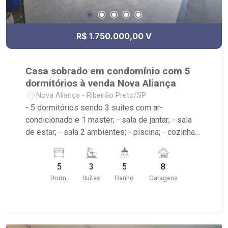
R$ 1.750.000,00 V
Casa sobrado em condomínio com 5
dormitórios à venda Nova Aliança
Nova Aliança - Ribeirão Preto/SP
- 5 dormitórios sendo 3 suítes com ar-
condicionado e 1 master; - sala de jantar; - sala
de estar; - sala 2 ambientes; - piscina; - cozinha
planejada; - varanda gourmet; - escritório; -
despensa; - churrasqueira; - área de serviço; - 5
5
3
5
8
banheiros; - próximo ao Shopping Iguatemi,
Dorm.
Suítes
Banho
Garagens
Verace Pizzaria; - Condomínio com portaria 24h,
playground, quadra de esportes de areia e praça
de convivência;