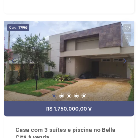
Serviço com armário, com banheiro; - Espaço
gourmet; - Jardim/paisagismo; - Piscina com
cascata, e já preparada para instalação de um
aquecedor; - Aquecedor Solar; - Condomínio com
Cód.
17965
portaria 24h, piscina, quadra de esportes, quadra
de areia beach tenis, quadra de tenis coberta,
campo de futebol gramado, playground,
academia, pista de caminha e salão de festas. -
Próximo ao colégio Concept, Saibin e Cervantes
em Bonfim. Muito próximo do Shopping Iguatemi,
supermercado Savegnago e Dia.
R$ 1.750.000,00 V
Casa com 3 suítes e piscina no Bella
Citá à venda