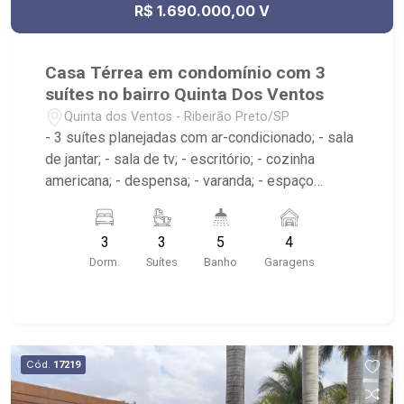
R$ 1.690.000,00 V
Casa Térrea em condomínio com 3
suítes no bairro Quinta Dos Ventos
Quinta dos Ventos - Ribeirão Preto/SP
- 3 suítes planejadas com ar-condicionado; - sala
de jantar; - sala de tv; - escritório; - cozinha
americana; - despensa; - varanda; - espaço
gourmet; - jardim / paisagismo; - 5 banheiros com
armários, box e espelho; - lavabo; - vestiário; -
3
3
5
4
piscina com hidro; - prainha; - área de serviço; -
Dorm.
Suítes
Banho
Garagens
banheiro de serviço; - 4 vagas de garagem sendo
2 cobertas; - condomínio: Portaria 24hrs, Piscina,
Quadra Poliesportiva, Salão de Festas, Quadra de
Tênis, Área de Churrasco, Academia; - próximo à
Avenida Oscar Niemeyer;
Cód.
17219