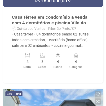
R$ 1.890.000,00 V
Casa térrea em condomínio a venda
com 4 dormitórios e piscina Vila do
Golf
Quinta dos Ventos - Ribeirão Preto/SP
- Casa térrea - 04 dormitórios sendo 02 suítes,
todos com armários, - escritório (home office) -
sala para 02 ambientes - cozinha gourmet
planejada (cooktop e coifa) - área de serviço -
vestiário - piscina de vinil - imóvel já com
4
2
4
4
iluminação, box e espelhos, - garagem para 4
Dorm.
Suítes
Banho
Garagens
carros (2 cobertos e 2 descobertos) -
Condomínio: Portaria 24hrs, Piscina (Adulto /
Infantil), Sauna, Quadra Poliesportiva, Playground,
Área de Churrasco, Academia - Localizado
próximo ao Ribeirão Shopping, Cenourão Super
Cód.
18861
Varejão, Shopping Iguatemi