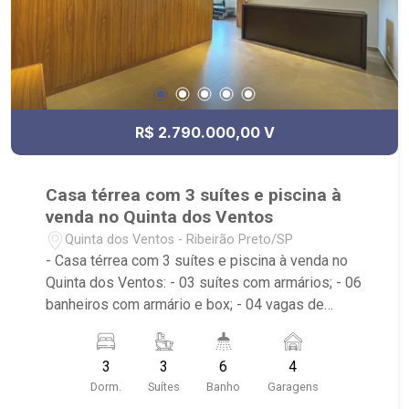
outros itens para um público seleto; - Próximo ao
CrossFit Bonfim, Restaurante Zucker, Mundo
Animal Centro Veterinário, Posto Alpha Center.
R$ 2.790.000,00 V
Casa térrea com 3 suítes e piscina à
venda no Quinta dos Ventos
Quinta dos Ventos - Ribeirão Preto/SP
- Casa térrea com 3 suítes e piscina à venda no
Quinta dos Ventos: - 03 suítes com armários; - 06
banheiros com armário e box; - 04 vagas de
garagem, sendo duas coberrtas; - Sala de Jantar;
- Sala de TV; - Home Theater; - Escritório; -
3
3
6
4
Cozinha Americana; - Despensa; - Área de
Dorm.
Suítes
Banho
Garagens
Serviço com banheiro; - Quintal; - Corredor lateral;