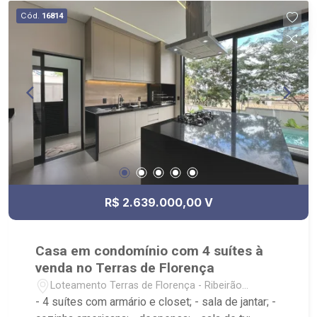
climatizados; - Paisagismo completo; -
Cód.
16814
Revestimentos nobres e modernos; - Móveis
planejados de alto padrão; - 4 vagas cobertas; -
Condomínio com Club House com portaria 24
horas, quadras de tênis, beach tênis, piscina,
academia, playground, cinema, espaço gourmet,
salão de festas, quadra poliesportiva; - Próximo
ao CrossFit Bonfim, Restaurante Zucker, Mundo
Animal Centro Veterinário, Posto Alpha Center.
R$ 2.639.000,00 V
Casa em condomínio com 4 suítes à
venda no Terras de Florença
Loteamento Terras de Florença - Ribeirão
Preto/SP
- 4 suítes com armário e closet; - sala de jantar; -