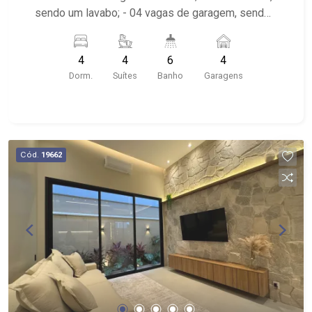
sendo um lavabo; - 04 vagas de garagem, sendo
duas cobertas; - Quintal gramado; - Área de
Serviço; - Churrasqueira; - Piscina; - Aquecimento
4
4
6
4
solar; - Condomínio com Portaria 24 horas; -
Dorm.
Suítes
Banho
Garagens
Localizado próximo ao Gelato Borelli, Parque
Olhos d` Água, Garapa do Raimundo e Av.
Professor João Fiusa
Cód.
19662