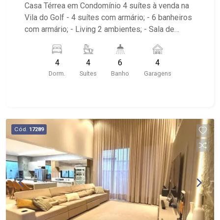
Casa Térrea em Condomínio 4 suítes à venda na
Vila do Golf - 4 suítes com armário; - 6 banheiros
com armário; - Living 2 ambientes; - Sala de
Jantar; - Home Theater; - Lavabo; - Cozinha com
armário; - Despensa com armário; - Área de
4
4
6
4
Serviço; - Quintal; - Corredor Lateral; - Varanda
Dorm.
Suítes
Banho
Garagens
Gourmet; - Churrasqueira; - Vestiário; - Piscina; -
Hidro; - 4 vagas, sendo 2 cobertas; - Condomínio
com salão de festas, campo gramado, quadra de
saibro, quadra de esportes, playground, pista de
caminhada, academia, quadra de beach tenis,
Cód.
17289
bosque privativo, feirinha coletiva as sextas
feiras; - Próximo ao colégio Concept, colégio
Sabin, novo Empório Museu da Gula, drogaria Raia
e Shopping Iguatemi.