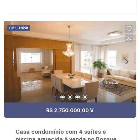
- Varanda; - Espaço Gourmet; -
Jardim/paisagismo; - Churrasqueira; - Piscina
com hidro; - Aquecedor Solar; - Condomínio:
Portaria 24hrs, Piscina (Adulto / Infantil), Sauna,
Cód.
18598
Quadra Poliesportiva, Quadra de Tênis, Quadra de
Squash, Campo de Futebol, Playground, Área de
Churrasco, Salão de Festas, Academia, Praça,
Vaga de Visitantes; - Localizado próximo ao
Ribeirão Shopping, Cenourão Super Varejão,
Shopping Iguatemi.
R$ 2.750.000,00 V
Casa condomínio com 4 suítes e
piscina aquecida à venda no Bosque