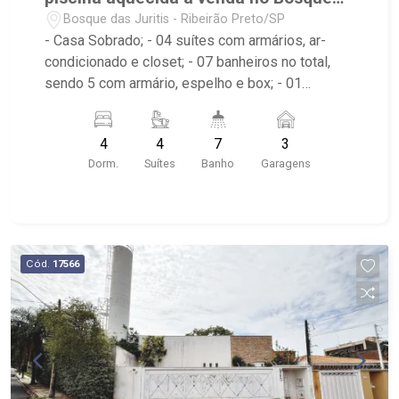
das Juritis
Bosque das Juritis - Ribeirão Preto/SP
- Casa Sobrado; - 04 suítes com armários, ar-
condicionado e closet; - 07 banheiros no total,
sendo 5 com armário, espelho e box; - 01
banheira; - 03 vagas de garagem, sendo cobertas;
- Living 03 ambientes; - Sala de Jantar; - Sala de
4
4
7
3
TV com ar-condicionado; - Escritório; - Cozinha
Dorm.
Suítes
Banho
Garagens
planejada; - Despensa com armários; - Área de
Serviço planejada; - Cinema; - Quintal gramado; -
Sacada; - 02 Varandas; - Jardim de Inverno; -
Churrasqueira; - Forno de pizza; - Vestiário; -
Piscina aquecida; - Hidro; - Aquecedor Solar; -
Cód.
17566
Energia Fotovoltaica; - Paralelo à Av. João Fiúza e
perpendicular a Wladimir Meirelles; - Condomínio
com playground, quadra de esportes, salão de
festas e portaria com sistema de segurança.