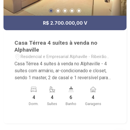
R$ 2.700.000,00 V
Casa Térrea 4 suítes à venda no
Alphaville
Residencial e Empresarial Alphaville - Ribeirão
Preto/SP
Casa Térrea 4 suítes à venda no Alphaville - 4
suítes com armário, ar-condicionado e closet,
sendo 1 master, 2 de casal e 1 reversível para
escritório; - 6 banheiros com armário, box e
espelho; - Living 2 ambientes com pé direito alto;
4
4
6
4
- Sala de Jantar; - Sala de TV; - Escritório; -
Dorm.
Suítes
Banho
Garagens
Lavabo; - Cozinha Americana; - Despensa; - Área
de Serviço; - Banheiro de Serviço; - Quintal; -
Espaço Gourmet integrado na cozinha; -
Churrasqueira; - Piscina aquecida; - Ambientes