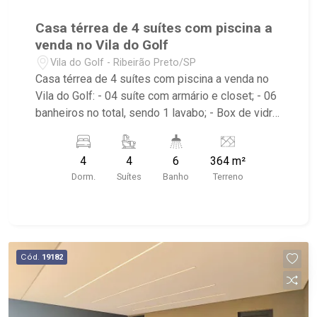
Casa térrea de 4 suítes com piscina a
venda no Vila do Golf
Vila do Golf - Ribeirão Preto/SP
Casa térrea de 4 suítes com piscina a venda no
Vila do Golf: - 04 suíte com armário e closet; - 06
banheiros no total, sendo 1 lavabo; - Box de vidro;
- Sala de Jantar; - Sala de Estar; - Home Theater; -
Cozinha Americana Gourmet; - Área de Serviço
4
4
6
364 m²
com banheiro; - Piscina com hidro e prainha; -
Dorm.
Suítes
Banho
Terreno
Aquecimento Solar; - Varanda gourmet com
churrasqueira; - Condomínio com portaria 24h,
piscina, quadra de esportes, quadra de areia
beach tenis, quadra de tenis coberta, campo de
futebol gramado, playground, academia, pista de
Cód.
19182
caminha e salão de festas; - Próximo ao
Shopping Iguatemi, colégio Concept, Saibin e
Cervantes em Bonfim.