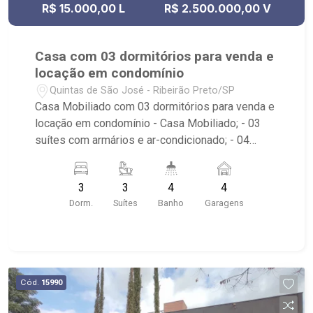
R$ 15.000,00 L
R$ 2.500.000,00 V
Casa com 03 dormitórios para venda e
locação em condomínio
Quintas de São José - Ribeirão Preto/SP
Casa Mobiliado com 03 dormitórios para venda e
locação em condomínio - Casa Mobiliado; - 03
suítes com armários e ar-condicionado; - 04
banheiros com box e armários e espelho; -
Lavabo; - Cozinha planejada; - Área de Serviço
3
3
4
4
com armários; - Sacada; - Jardim / Paisagismo; -
Dorm.
Suítes
Banho
Garagens
Iluminação; - 04 vagas de garagem; - Condomínio
com portaria 24hrs e Playground; - Próximo ao
Ribeirão Shopping, Picanha Fatiada Grill,
Cervejaria Walfänger, Arena Beach, Lodz Bar;
Cód.
15990