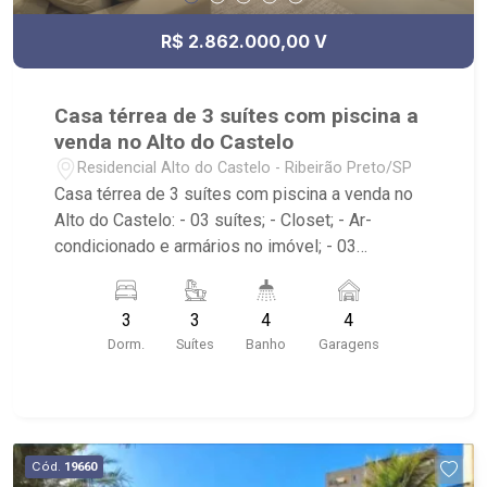
R$ 2.862.000,00 V
Casa térrea de 3 suítes com piscina a
venda no Alto do Castelo
Residencial Alto do Castelo - Ribeirão Preto/SP
Casa térrea de 3 suítes com piscina a venda no
Alto do Castelo: - 03 suítes; - Closet; - Ar-
condicionado e armários no imóvel; - 03
banheiros com box em vidro; - Lavabo; - 04 vagas
de garagem, sendo duas cobertas; - Sala dois
3
3
4
4
ambientes; - Cozinha Gourmet; - Área de Serviço
Dorm.
Suítes
Banho
Garagens
planejada; - Varanda com fechamento em vidro; -
Quintal gramado; - Churrasqueira; - Piscina com
hidro; - Condomínio com portaria 24hrs, campo de
futebol, quadra de vôlei de areia e playground; -
Localizado próximo ao Residencial Alto do Vale,
Cód.
19660
Condomínio Fazenda Santa Maria, fácil acesso