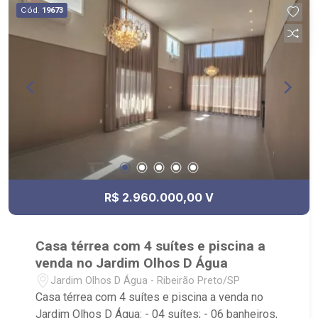
Condomínio com portaria 24h e salão de festas; -
Cód.
19673
Próximo a Rodovia Antônio Machado Sant`Anna.
R$ 2.960.000,00 V
Casa térrea com 4 suítes e piscina a
venda no Jardim Olhos D Água
Jardim Olhos D Água - Ribeirão Preto/SP
Casa térrea com 4 suítes e piscina a venda no
Jardim Olhos D Água: - 04 suítes; - 06 banheiros,