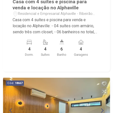
Casa com 4 suítes e piscina para
venda e locação no Alphaville
Residencial e Empresarial Alphaville - Ribeirão
Preto/SP
Casa com 4 suítes e piscina para venda e
locação no Alphaville: - 04 suítes com armário,
sendo três com closet; - 06 banheiros no total,
sendo 5 com armário, espelho e box e o outro
sendo lavabo; - 04 vagas de garagem, sendo
4
4
6
4
duas cobertas; - Living dois ambientes; - Salas
Dorm.
Suítes
Banho
Garagens
de Jantar e de TV; - Cozinha Americana e
planejada; - Área de Serviço planejada e com
banheiro; - Quintal; - Corredor lateral; - Espaço
gourmet; - Jardim/Paisagismo; - Piscina com
hidro e cascata; - Condomínio: Portaria e
Cód.
18667
monitoramento 24hrs, playground, fiação
subterrânea e sarjetas mais largas; - Club House:
Quadras de tênis, Beach Tênis, Piscina,
Academia, Playground, Cinema, Espaço gourmet,
salão de festas, quadra poliesportiva e diversos