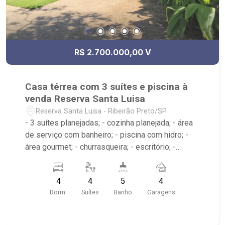
R$ 2.700.000,00 V
Casa térrea com 3 suítes e piscina à
venda Reserva Santa Luisa
Reserva Santa Luisa - Ribeirão Preto/SP
- 3 suítes planejadas; - cozinha planejada; - área
de serviço com banheiro; - piscina com hidro; -
área gourmet; - churrasqueira; - escritório; -
lavabo; - 5 banheiros planejados; - Próximo ao
Colégio Pequeno Príncipe, Arena Beach Ribeirão,
4
4
5
4
Borelli Gelato; - condomínio com portaria 24
Dorm.
Suítes
Banho
Garagens
horas, academia, quadra poliesportiva, quadra de
tênis