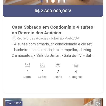
R$ 2.800.000,00 V
Casa Sobrado em Condomínio 4 suítes
no Recreio das Acácias
Recreio das Acácias - Ribeirão Preto/SP
- 4 suítes com armário, ar-condicionado e closet;
- banheiros com armário, box e espelho; - Living
2 ambientes; - Sala de Jantar; - Sala de TV; - Sala
Íntima; - Escritório (home office/ Ateliê); - Imóvel
já conta com fotovoltaica e aquecimento solar
4
4
7
4
para água; - Lavabo; - Cozinha planejada; -
Dorm.
Suítes
Banho
Garagens
Despensa; - Área de Serviço com armário; -
Espaço Gourmet com churrasqueira; - Piscina; -
Jardim/Paisagismo; - Condomínio: Portaria
24hrs, Academia ao ar livre, Playground, Quadra
de Vôlei de Areia, Quadra Poliesportiva, Pista
Cód.
16330