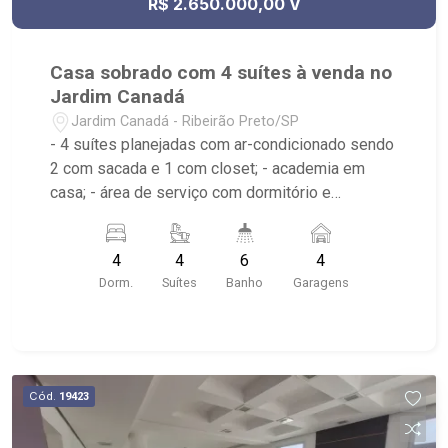
R$ 2.650.000,00 V
Casa sobrado com 4 suítes à venda no
Jardim Canadá
Jardim Canadá - Ribeirão Preto/SP
- 4 suítes planejadas com ar-condicionado sendo
2 com sacada e 1 com closet; - academia em
casa; - área de serviço com dormitório e
banheiro; - churrasqueira; - cozinha gourmet
planejada; - despensa; - lavabo; - varanda
4
4
6
4
gourmet; - banheira; - canil; - piscina; - sala 2
Dorm.
Suítes
Banho
Garagens
ambientes; - portão eletrônico; - aquecedor de
piscina; - 6 banheiros planejados com box e
espelho; - Próximo ao Bora Comer Restaurante,
Nakashi japonês, Madero & Jeronimo
Cód.
19423