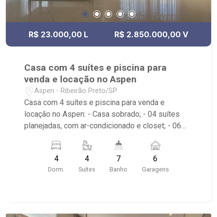
R$ 23.000,00 L
R$ 2.850.000,00 V
Casa com 4 suítes e piscina para
venda e locação no Aspen
Aspen - Ribeirão Preto/SP
Casa com 4 suítes e piscina para venda e
locação no Aspen: - Casa sobrado; - 04 suítes
planejadas, com ar-condicionado e closet; - 06
banheiros com armário, espelho e box; - Banheira;
- Lavabo; - Sala de estar; - Sala de jantar; - Sala
4
4
7
6
dois ambientes; - Escritório; - Home Theater; -
Dorm.
Suítes
Banho
Garagens
Cozinha planejada; - Despensa; - Área de serviço
planejada, com dormitório e banheiro; - Elevador
no imóvel; - Quintal gramado; - Jardim com
paisagismo; - Sauna; - Piscina com hidro; -