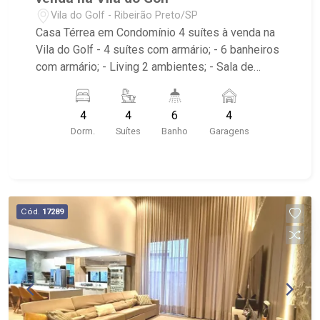
Vila do Golf - Ribeirão Preto/SP
Casa Térrea em Condomínio 4 suítes à venda na
Vila do Golf - 4 suítes com armário; - 6 banheiros
com armário; - Living 2 ambientes; - Sala de
Jantar; - Home Theater; - Lavabo; - Cozinha com
armário; - Despensa com armário; - Área de
4
4
6
4
Serviço; - Quintal; - Corredor Lateral; - Varanda
Dorm.
Suítes
Banho
Garagens
Gourmet; - Churrasqueira; - Vestiário; - Piscina; -
Hidro; - 4 vagas, sendo 2 cobertas; - Condomínio
com salão de festas, campo gramado, quadra de
saibro, quadra de esportes, playground, pista de
caminhada, academia, quadra de beach tenis,
Cód.
17289
bosque privativo, feirinha coletiva as sextas
feiras; - Próximo ao colégio Concept, colégio
Sabin, novo Empório Museu da Gula, drogaria Raia
e Shopping Iguatemi.