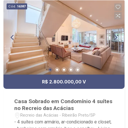
playground, cinema, espaço gourmet, salão de
Cód.
16387
festas, quadra poliesportiva - Próximo ao
CrossFit Bonfim, Restaurante Zucker, Mundo
Animal Centro Veterinário, Posto Alpha Center
R$ 2.800.000,00 V
Casa Sobrado em Condomínio 4 suítes
no Recreio das Acácias
Recreio das Acácias - Ribeirão Preto/SP
- 4 suítes com armário, ar-condicionado e closet;