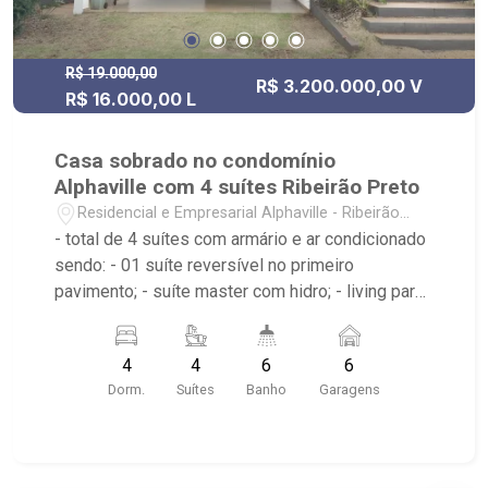
R$ 19.000,00
R$ 3.200.000,00 V
R$ 16.000,00 L
Casa sobrado no condomínio
Alphaville com 4 suítes Ribeirão Preto
Residencial e Empresarial Alphaville - Ribeirão
Preto/SP
- total de 4 suítes com armário e ar condicionado
sendo: - 01 suíte reversível no primeiro
pavimento; - suíte master com hidro; - living para
02 ambientes com pé direito duplo; - sala de
almoço; - cozinha americana planejada; -
4
4
6
6
mezanino; - piscina aquecida; - área de serviço
Dorm.
Suítes
Banho
Garagens
com banheiro e dormitório; - 06 vagas para
automóveis sendo 03 cobertas. - condomínio
com Club House com portaria 24 horas, quadras
de tênis, beach tênis, piscina, academia,