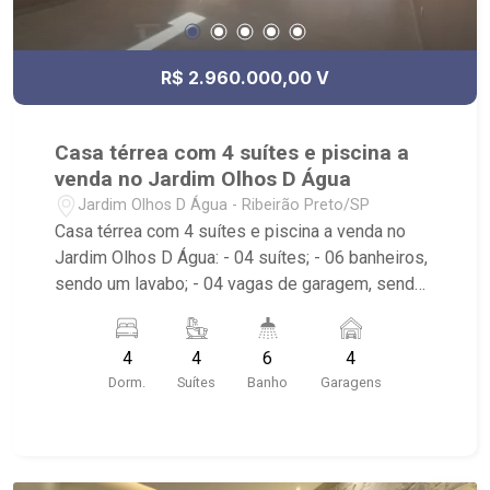
R$ 2.960.000,00 V
Casa térrea com 4 suítes e piscina a
venda no Jardim Olhos D Água
Jardim Olhos D Água - Ribeirão Preto/SP
Casa térrea com 4 suítes e piscina a venda no
Jardim Olhos D Água: - 04 suítes; - 06 banheiros,
sendo um lavabo; - 04 vagas de garagem, sendo
duas cobertas; - Quintal gramado; - Área de
Serviço; - Churrasqueira; - Piscina; - Aquecimento
4
4
6
4
solar; - Condomínio com Portaria 24 horas; -
Dorm.
Suítes
Banho
Garagens
Localizado próximo ao Gelato Borelli, Parque
Olhos d` Água, Garapa do Raimundo e Av.
Professor João Fiusa