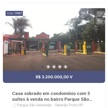
Churrasqueira; - Piscina aquecida; - Ambientes
climatizados; - Paisagismo completo; -
Cód.
17157
Revestimentos nobres e modernos; - Móveis
planejados de alto padrão; - 4 vagas cobertas; -
Condomínio com Club House com portaria 24
horas, quadras de tênis, beach tênis, piscina,
academia, playground, cinema, espaço gourmet,
salão de festas, quadra poliesportiva; - Próximo
ao CrossFit Bonfim, Restaurante Zucker, Mundo
Animal Centro Veterinário, Posto Alpha Center.
R$ 3.200.000,00 V
Casa sobrado em condomínio com 5
suítes à venda no bairro Parque São
Sebastião
Parque São Sebastião - Ribeirão Preto/SP