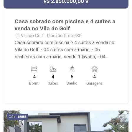
R$ 2.850.000,00 V
Casa sobrado com piscina e 4 suítes a
venda no Vila do Golf
Vila do Golf - Ribeirão Preto/SP
Casa sobrado com piscina e 4 suítes a venda no
Vila do Golf: - 04 suítes com armário; - 06
banheiros com armário, sendo 1 lavabo; - 04
vagas de garagem, sendo 2 cobertas; -
Automatização na iluminação, persianas com
4
4
6
4
Alexa/Google; - Sala de Jantar; - Sala de TV; -
Dorm.
Suítes
Banho
Garagens
Escritório reversível; - Cozinha Integrada; - Área
de Serviço; - Quintal gramado; - Corredor lateral; -
Sacada; - Jardim; - Churrasqueira; - Pit Fire; -
Piscina borda infinita com hidro e cascata; -
Aquecedor solar; - Energia fotovoltaica instalada
Cód.
18886
8 placas e 2 micro inversores, pode ser ampliado
; - Condomínio com portaria 24h, piscina, quadra