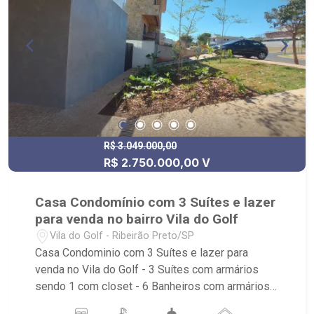
pizza, salão de festa, estacionamento, segurança
24 horas - A 15 minutos do Ribeirão Shopping, a
9 minutos do Hospital Unimed, a 7 minutos do
Cenourão
R$ 3.049.000,00
R$ 2.750.000,00 V
Casa Condomínio com 3 Suítes e lazer
para venda no bairro Vila do Golf
Vila do Golf - Ribeirão Preto/SP
Casa Condominio com 3 Suítes e lazer para
venda no Vila do Golf - 3 Suítes com armários
sendo 1 com closet - 6 Banheiros com armários,
box e espelho - Living - Escritório - Lavabo -