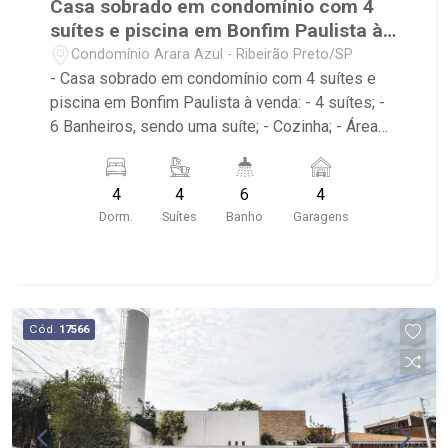
Casa sobrado em condomínio com 4
suítes e piscina em Bonfim Paulista à
venda
Condomínio Arara Azul - Ribeirão Preto/SP
- Casa sobrado em condomínio com 4 suítes e
piscina em Bonfim Paulista à venda: - 4 suítes; -
6 Banheiros, sendo uma suíte; - Cozinha; - Área
de Serviço; - Sala de TV; - Sala íntima; - Home
Theater; - Escritório; - Quintal gramado; - Varanda;
4
4
6
4
- Sacada; - Corredor lateral; - Espaço Gourmet
Dorm.
Suítes
Banho
Garagens
com Churrasqueira; - Piscina; - 4 vagas de
garagem sendo 2 cobertas - Condomínio: Portaria
24hrs, Campo de Futebol, Playground, Salão de
Festas - Localizado próximo a Picanha Fatiada
Grill, Restaurante da Tulha, Kauai Sports
Cód.
17566
Restaurante, Cenourão, Cervejaria Walfänger,
Arena Beach Ribeirão, San Marino Residence,
Drogaria São Paulo, Droga Raia, PJ Studio
Personal San Marco, Tennessee Steak House
Bonfim Mostrar menos