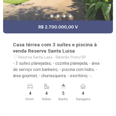
R$ 2.700.000,00 V
Casa térrea com 3 suítes e piscina à
venda Reserva Santa Luisa
Reserva Santa Luisa - Ribeirão Preto/SP
- 3 suítes planejadas; - cozinha planejada; - área
de serviço com banheiro; - piscina com hidro; -
área gourmet; - churrasqueira; - escritório; -
lavabo; - 5 banheiros planejados; - Próximo ao
Colégio Pequeno Príncipe, Arena Beach Ribeirão,
4
4
5
4
Borelli Gelato; - condomínio com portaria 24
Dorm.
Suítes
Banho
Garagens
horas, academia, quadra poliesportiva, quadra de
tênis