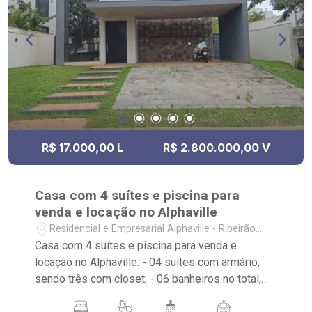
de esportes, quadra de areia beach tenis, quadra
de tenis coberta, campo de futebol gramado,
playground, academia, pista de caminha e salão
de festas. - Próximo ao Shopping Iguatemi,
colégio Concept, Saibin e Cervantes em Bonfim.
R$ 17.000,00 L
R$ 2.800.000,00 V
Casa com 4 suítes e piscina para
venda e locação no Alphaville
Residencial e Empresarial Alphaville - Ribeirão
Preto/SP
Casa com 4 suítes e piscina para venda e
locação no Alphaville: - 04 suítes com armário,
sendo três com closet; - 06 banheiros no total,
sendo 5 com armário, espelho e box e o outro