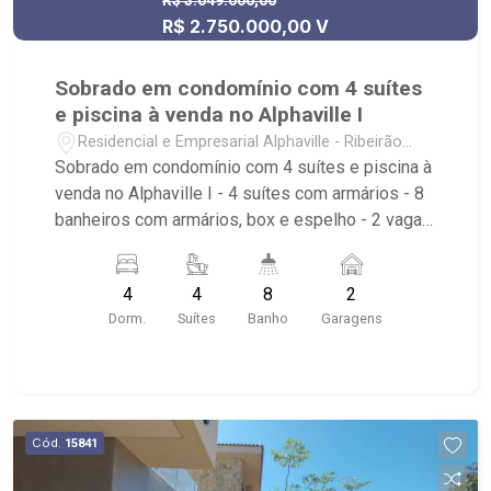
R$ 3.049.000,00
R$ 2.750.000,00 V
Sobrado em condomínio com 4 suítes
e piscina à venda no Alphaville I
Residencial e Empresarial Alphaville - Ribeirão
Preto/SP
Sobrado em condomínio com 4 suítes e piscina à
venda no Alphaville I - 4 suítes com armários - 8
banheiros com armários, box e espelho - 2 vagas
cobertas - Sala de estar 2 ambientes - Escritório
- Cozinha com armários - Despensa com
4
4
8
2
armários - Área de serviço - Dormitório de
Dorm.
Suítes
Banho
Garagens
serviço com banheiro - Quintal gramado -
Corredor lateral - Varanda gourmet - Jardim -
Churrasqueira - Piscina - Condomínio com:
piscina adulto com raias, deck, piscina infantil,
solarium, campo de futebol, quadras de tênis,
Cód.
15841
quadras poliesportivas, playground, fitness
center, terraço com churrasqueira e forno de