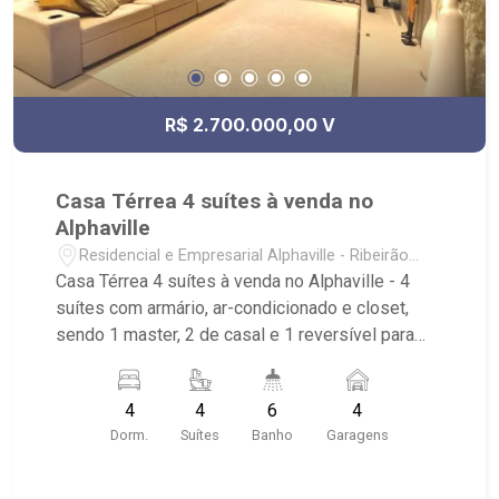
R$ 2.700.000,00 V
Casa Térrea 4 suítes à venda no
Alphaville
Residencial e Empresarial Alphaville - Ribeirão
Preto/SP
Casa Térrea 4 suítes à venda no Alphaville - 4
suítes com armário, ar-condicionado e closet,
sendo 1 master, 2 de casal e 1 reversível para
escritório; - 6 banheiros com armário, box e
espelho; - Living 2 ambientes com pé direito alto;
4
4
6
4
- Sala de Jantar; - Sala de TV; - Escritório; -
Dorm.
Suítes
Banho
Garagens
Lavabo; - Cozinha Americana; - Despensa; - Área
de Serviço; - Banheiro de Serviço; - Quintal; -
Espaço Gourmet integrado na cozinha; -