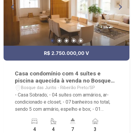
Ribeirão Shopping, Cenourão Super Varejão,
Shopping Iguatemi.
R$ 2.750.000,00 V
Casa condomínio com 4 suítes e
piscina aquecida à venda no Bosque
das Juritis
Bosque das Juritis - Ribeirão Preto/SP
- Casa Sobrado; - 04 suítes com armários, ar-
condicionado e closet; - 07 banheiros no total,
sendo 5 com armário, espelho e box; - 01
banheira; - 03 vagas de garagem, sendo cobertas;
- Living 03 ambientes; - Sala de Jantar; - Sala de
4
4
7
3
TV com ar-condicionado; - Escritório; - Cozinha