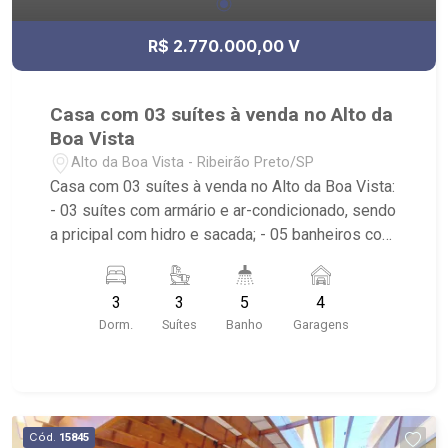
R$ 2.770.000,00 V
Casa com 03 suítes à venda no Alto da
Boa Vista
Alto da Boa Vista - Ribeirão Preto/SP
Casa com 03 suítes à venda no Alto da Boa Vista:
- 03 suítes com armário e ar-condicionado, sendo
a pricipal com hidro e sacada; - 05 banheiros com
armário, box e espelho, sendo um lavabo; - 04
vagas de garagem; - Living dois ambientes; -
3
3
5
4
Escritório; - Cozinha planejada; - Despensa com
Dorm.
Suítes
Banho
Garagens
armários; - Área de serviço com armários; -
Espaço gourmet; - Jardim; - Churrasqueira; -
Piscina; - Condomínio com portaria 24hrs, quadra
poliesportiva e playground; - Próximo ao Colégio
Santa Úrsula, Oba Hortifruti e Praça da Bicicleta.
Cód.
15845