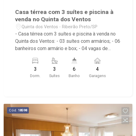
Casa térrea com 3 suítes e piscina à
venda no Quinta dos Ventos
Quinta dos Ventos - Ribeirão Preto/SP
- Casa térrea com 3 suítes e piscina à venda no
Quinta dos Ventos: - 03 suítes com armários; - 06
banheiros com armário e box; - 04 vagas de
garagem, sendo duas coberrtas; - Sala de Jantar;
- Sala de TV; - Home Theater; - Escritório; -
3
3
6
4
Cozinha Americana; - Despensa; - Área de
Dorm.
Suítes
Banho
Garagens
Serviço com banheiro; - Quintal; - Corredor lateral;
- Varanda; - Espaço Gourmet; -
Jardim/paisagismo; - Churrasqueira; - Piscina
com hidro; - Aquecedor Solar; - Condomínio:
Portaria 24hrs, Piscina (Adulto / Infantil), Sauna,
Cód.
18598
Quadra Poliesportiva, Quadra de Tênis, Quadra de
Squash, Campo de Futebol, Playground, Área de
Churrasco, Salão de Festas, Academia, Praça,
Vaga de Visitantes; - Localizado próximo ao