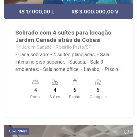
R$ 17.000,00 L
R$ 3.000.000,00 V
Sobrado com 4 suítes para locação
Jardim Canadá atrás da Cobasi
Jardim Canadá - Ribeirão Preto/SP
- Casa sobrado: - 4 suítes planejadas; - Sala
íntima no piso superior; - Sacada; - Sala 3
ambientes; - Sala home office; - Lavabo; - Piscina
aquecida e com cascata; - Espaço gourmet com
churrasqueira; - Alpendre com fechamento em
4
4
6
6
vidros; - Amplo quintal com paisagismo; -
Dorm.
Suítes
Banho
Garagens
Cozinha tradicional planejada; - Área e banheiro
de serviço; - 6 vagas de garagem sendo 2
cobertas; - próximo ao Colégio Santa Ursula, Oba
Hortifruti, Cobasi e apenas dois quarteirões do
Ribeirão Shopping.
Cód.
19423