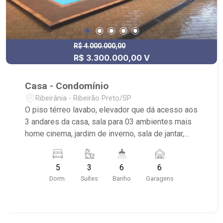
R$ 4.000.000,00
R$ 3.300.000,00 V
Casa - Condomínio
Ribeirânia - Ribeirão Preto/SP
O piso térreo lavabo, elevador que dá acesso aos
3 andares da casa, sala para 03 ambientes mais
home cinema, jardim de inverno, sala de jantar,
cozinha acesso varanda gourmet, atendida por
balcão e churrasqueira americana, espaço para
5
3
6
6
academia, lazer piscina com cascata e sauna,
Dorm.
Suítes
Banho
Garagens
dependência de serviço. Os pisos superiores,
além de totalmente privativo, conta com 5
quartos, 3 suítes (sendo duas americanas e uma
máster), onde a máster conta com um incrível