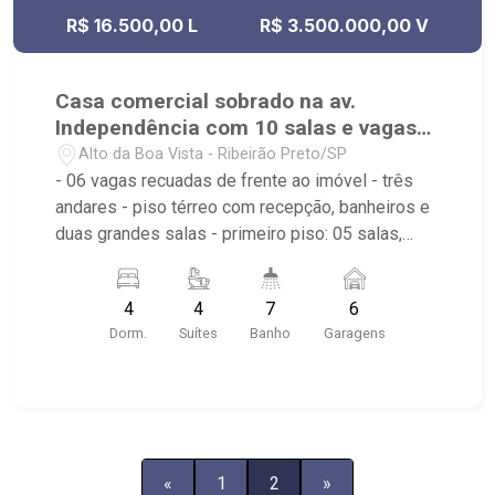
R$ 16.500,00 L
R$ 3.500.000,00 V
Casa comercial sobrado na av.
Independência com 10 salas e vagas
privativas
Alto da Boa Vista - Ribeirão Preto/SP
- 06 vagas recuadas de frente ao imóvel - três
andares - piso térreo com recepção, banheiros e
duas grandes salas - primeiro piso: 05 salas,
piscina, área de serviço, cozinha - piso superior:
03 salas, sala de monitoramento - imóvel com
4
4
7
6
piso porcelanato, ideal para loja, showroom,
Dorm.
Suítes
Banho
Garagens
escola, consultórios, coworking, cal center, e
comércios em geral. - de frente a parada de
ônibus, fácil estacionar, fácil sair. - entre rua
Itacolomi e Itatiaia, entre Fiusa e 09 de Julho.
«
1
2
»