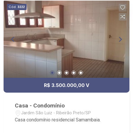
closet e uma verdadeira sala de banho. A casa
Cód.
3222
conta também com uma área privativa, tendo
acesso apenas pela escada ou pelo elevador,
muito utilizada para momentos de leitura ou de
lazer das crianças.
R$ 3.500.000,00 V
Casa - Condomínio
Jardim São Luiz - Ribeirão Preto/SP
Casa condomínio residencial Samambaia.