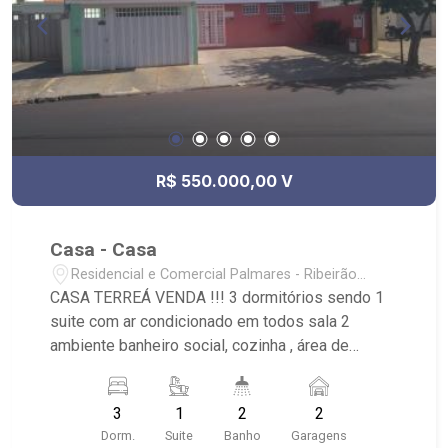
R$ 550.000,00 V
Casa - Casa
Residencial e Comercial Palmares - Ribeirão
Preto/SP
CASA TERREÁ VENDA !!! 3 dormitórios sendo 1
suite com ar condicionado em todos sala 2
ambiente banheiro social, cozinha , área de
serviço, banheiro externo, quintal com piso,
corredor lateral. 2 vagas de garagem coberta,
3
1
2
2
salão que já está funcionando como clinica de
Dorm.
Suite
Banho
Garagens
dentista com 1 recepção, 1 sala, 1 banheiro,