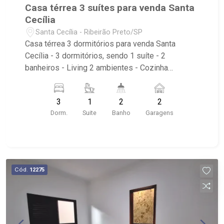
Casa térrea 3 suítes para venda Santa
Cecília
Santa Cecília - Ribeirão Preto/SP
Casa térrea 3 dormitórios para venda Santa
Cecília - 3 dormitórios, sendo 1 suíte - 2
banheiros - Living 2 ambientes - Cozinha
americana - Área de serviço - Quintal - Água
quente - Próximo ao AM Studio de Pilates,
3
1
2
2
Emporio Minas, Espaço Santa Cecília e Caturelli
Dorm.
Suite
Banho
Garagens
Utilidades e presente.
Cód.
12275