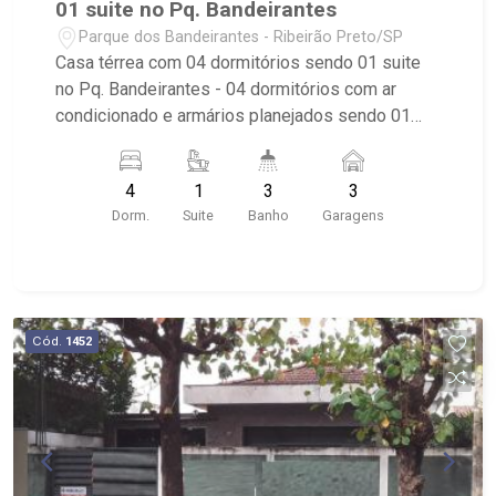
01 suite no Pq. Bandeirantes
Parque dos Bandeirantes - Ribeirão Preto/SP
Casa térrea com 04 dormitórios sendo 01 suite
no Pq. Bandeirantes - 04 dormitórios com ar
condicionado e armários planejados sendo 01
suite. - banheiro social. - sala de estar e jantar. -
lavabo. - copa. - cozinha com armários
4
1
3
3
planejados, porcelanato. - jardim de inverno -
Dorm.
Suite
Banho
Garagens
Quintal e corredor lateral. - piscina, jardim. -
Churrasqueira. - 04 vagas de garagem. - imóvel
próximo Rod. Castelo Branco Ribeirão Imóveis,
uma imobiliária com mais de 28 anos de
experiência e uma nova forma de fazer negócios.
Cód.
1452
Contando com uma equipe atuante de
consultores especialistas, oferecemos mais
proximidade com os clientes, afim de entender
seus objetivos e vontades. Atualmente,
contabilizamos mais de 2.500 cadastros de
imóveis para venda, permuta e locação,