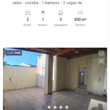
salas - cozinha - 1 banheiro - 3 vagas de
garagem Próximo à das lulu, papelaria diplomata
rp
2
1
3
300 m²
Dorm.
Banho
Garagens
Terreno
Cód.
5445