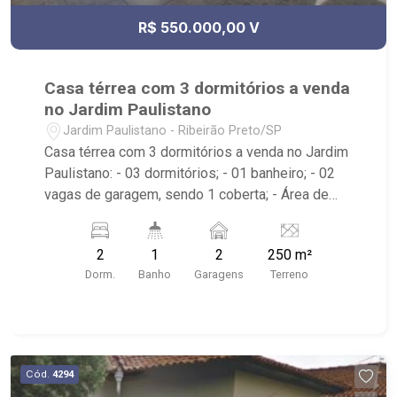
R$ 550.000,00 V
Casa térrea com 3 dormitórios a venda
no Jardim Paulistano
Jardim Paulistano - Ribeirão Preto/SP
Casa térrea com 3 dormitórios a venda no Jardim
Paulistano: - 03 dormitórios; - 01 banheiro; - 02
vagas de garagem, sendo 1 coberta; - Área de
Serviço; - 250m²; Casa do fundo com: - 01
dormitório; - Sala; - 01 banheiro; - Área de
2
1
2
250 m²
Serviço; - Quintal; - 73m²; - Próximo à Mercearia
Dorm.
Banho
Garagens
Terreno
Victoria e Praça Jardim Paulistano.
Cód.
4294