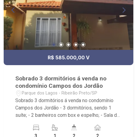
reformada com substituição de parte hidráulica e
elétrica, tudo novo. - pintura nova e trabalho em
gesso. Após reforma ficou nova e nunca habitada.
- Documentação em dia e aceita financiamento.
Após a reforma, o imóvel não foi habitado. -
Jardim Mosteiro (a 100 metros do Savegnago,
Posto BR, Vila Sucree, Veracce Pizza, Drogal,
Pacer Academia, Mc Donalds e Burguer King). -
R$ 585.000,00 V
entre avenidas Capitão Salomão e Meira Junior,
distante apenas um quarteirão.
Sobrado 3 dormitórios á venda no
condomínio Campos dos Jordão
Parque dos Lagos - Ribeirão Preto/SP
Sobrado 3 dormitórios á venda no condomínio
Campos dos Jordão - 3 dormitórios, sendo 1
suíte; - 2 banheiros com box e espelho; - Sala de
jantar; - Sala de TV; - Lavabo; - Cozinha planejada;
- Espaço gourmet; - Área de lazer com piscina
3
1
2
2