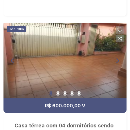
copa,2 vagas de garagem frontais ao lado que
faz parte da casa. Ótima localização, e
oportunidade de negocio, próximo de padarias,
farmácias , varejão. FINANCIA!!!
Cód.
1807
R$ 600.000,00 V
Casa térrea com 04 dormitórios sendo