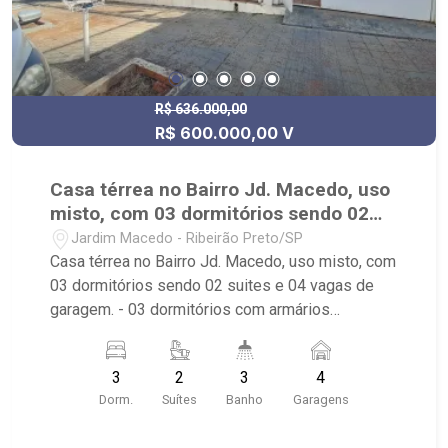
R$ 636.000,00
R$ 600.000,00 V
Casa térrea no Bairro Jd. Macedo, uso
misto, com 03 dormitórios sendo 02
suites e 04 vagas de garagem.
Jardim Macedo - Ribeirão Preto/SP
Casa térrea no Bairro Jd. Macedo, uso misto, com
03 dormitórios sendo 02 suites e 04 vagas de
garagem. - 03 dormitórios com armários
planejados sendo 02 suites. - sala de estar e
jantar. - cozinha com armários planejados. - copa.
3
2
3
4
- edicula / suite. - despensa. - área de serviço. -
Dorm.
Suítes
Banho
Garagens
04 vagas de garagem sendo 02 cobertas. -
Imóvel próximo Av. Dr. Francisco Junqueira e