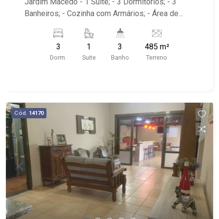
Jardim Macedo - 1 Suíte; - 3 Dormitórios; - 3
Banheiros; - Cozinha com Armários; - Área de
Serviço; - Quintal; - Piscina; - Próximo ao
Supermercado Savegnago, Hospital São Lucas,
3
1
3
485 m²
Villa Sucre, Assaí Atacadista, Shopping Santa
Dorm.
Suite
Banho
Terreno
Úrsula.
Cód.
14170