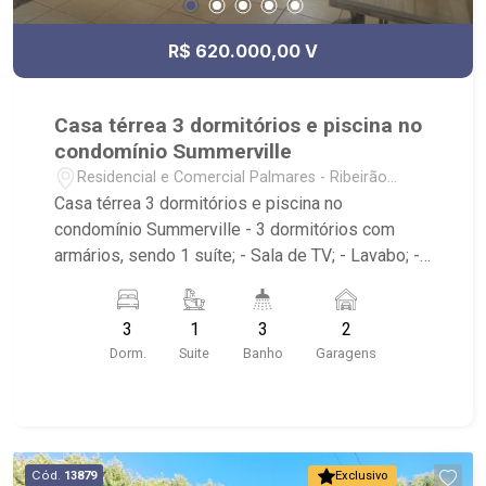
R$ 620.000,00 V
Casa térrea 3 dormitórios e piscina no
condomínio Summerville
Residencial e Comercial Palmares - Ribeirão
Preto/SP
Casa térrea 3 dormitórios e piscina no
condomínio Summerville - 3 dormitórios com
armários, sendo 1 suíte; - Sala de TV; - Lavabo; -
Cozinha planejada; - Área de serviço; - Quintal; -
Varanda gourmet; - Churrasqueira; - Forno de
3
1
3
2
pizza; - Fogão à lenha; - Piscina; - 2 vagas de
Dorm.
Suite
Banho
Garagens
garagem, sendo 1 coberta; - Portão eletrônico; -
Condomínio com portaria 24h; - Próximo ao
Supermercados Canesin e Rodovia Anhanguera.
Cód.
13879
Exclusivo