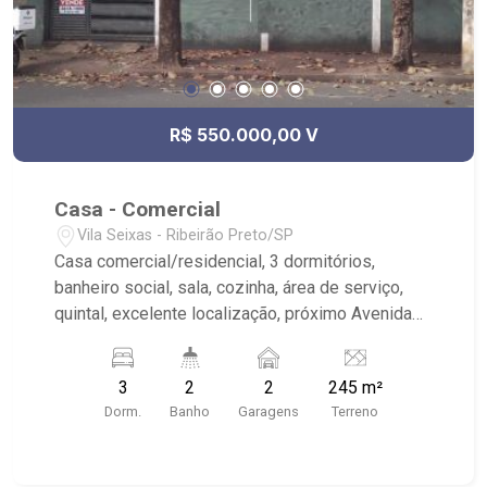
comercializando imóveis de terceiros e
lançamentos. Estamos localizados em sede
própria - em uma das melhores avenidas da
cidade - Av. Professor João Fiúsa, 1147 - Alto da
Boa Vista, Ribeirão Preto - SP.
R$ 550.000,00 V
Casa - Comercial
Vila Seixas - Ribeirão Preto/SP
Casa comercial/residencial, 3 dormitórios,
banheiro social, sala, cozinha, área de serviço,
quintal, excelente localização, próximo Avenida
Nove de Julho.
3
2
2
245 m²
Dorm.
Banho
Garagens
Terreno