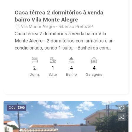
Casa térrea 2 dormitórios à venda
bairro Vila Monte Alegre
Vila Monte Alegre - Ribeirão Preto/SP
Casa térrea 2 dormitórios à venda bairro Vila
Monte Alegre - 2 dormitórios com armários e ar-
condicionado, sendo 1 suíte; - Banheiros com
armários, box e espelho; - Living 2 ambientes; -
Escritório; - Cozinha planejada; - Despensa; -
2
1
4
4
Corredor lateral; - Espaço gourmet; -
Dorm.
Suite
Banho
Garagens
Churrasqueira; - Piscina; - 4 vagas de garagem,
sendo 2 cobertas; - Portão eletrônico; - Próximo
ao campus da USP.
Cód.
2390