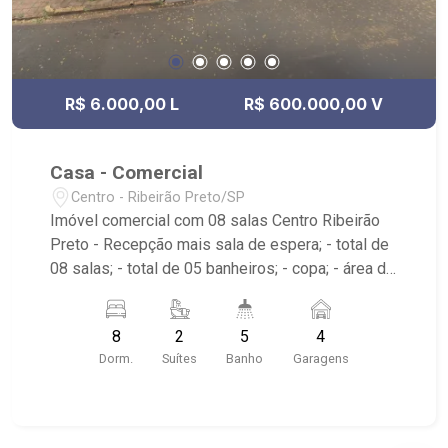
R$ 6.000,00 L
R$ 600.000,00 V
Casa - Comercial
Centro - Ribeirão Preto/SP
Imóvel comercial com 08 salas Centro Ribeirão
Preto - Recepção mais sala de espera; - total de
08 salas; - total de 05 banheiros; - copa; - área de
serviço com depósito; - 04 vagas de garagem
após portão basculante. - Apenas poucos metros
8
2
5
4
da avenida Francisco Junqueira.
Dorm.
Suítes
Banho
Garagens