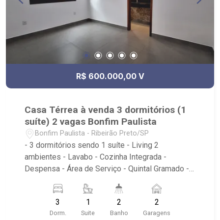
R$ 600.000,00 V
Casa Térrea à venda 3 dormitórios (1
suíte) 2 vagas Bonfim Paulista
Bonfim Paulista - Ribeirão Preto/SP
- 3 dormitórios sendo 1 suíte - Living 2
ambientes - Lavabo - Cozinha Integrada -
Despensa - Área de Serviço - Quintal Gramado -
2 Corredores Laterais - Churrasqueira - Portão
Eletrônico - 2 vagas descobertas - Localizado
3
1
2
2
próximo a Avenida Miguel Padulla, Rodovia
Dorm.
Suite
Banho
Garagens
Antônio Machado Sant`Anna, BATERIAS BATEX