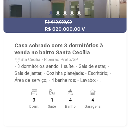
comercializando imóveis de terceiros e
lançamentos. Estamos localizados em sede
própria - em uma das melhores avenidas da
cidade - Av. Professor João Fiúsa, 1147 - Alto da
R$ 640.000,00
R$ 620.000,00 V
Boa Vista, Ribeirão Preto - SP.
Casa sobrado com 3 dormitórios à
venda no bairro Santa Cecília
Sta Cecilia - Ribeirão Preto/SP
- 3 dormitórios sendo 1 suíte; - Sala de estar; -
Sala de jantar; - Cozinha planejada; - Escritório; -
Área de serviço; - 4 banheiros; - Lavabo; -
Próximo ao Espaço Boa Vista RP, Baterias Batex
Bonfim Paulista, Espaço Bonfim
3
1
4
4
Dorm.
Suite
Banho
Garagens