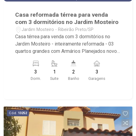
Casa reformada térrea para venda
com 3 dormitórios no Jardim Mosteiro
Jardim Mosteiro - Ribeirão Preto/SP
Casa térrea para venda com 3 dormitórios no
Jardim Mosteiro - inteiramente reformada - 03
quartos grandes com Armários Planejados novos.
- sendo 01 suíte - 01 sala para dois ambientes -
sala de jantar - sala multi uso: home office / ateliê
3
1
2
3
/ brinquedoteca / home theater - cozinha
Dorm.
Suite
Banho
Garagens
tradicional planejada: cuba dupla e pia granito -
varanda gourmet com churrasqueira - área de
serviço coberta com tanque em porcelana -
banheiro social também reformado - todas as
portas de madeiras são novas. Porta de
Cód.
13252
segurança é de Madeira Maciça com puxadores
modernos. - 03 Vagas com dois portões
eletrônicos novos e motores novos. - casa toda