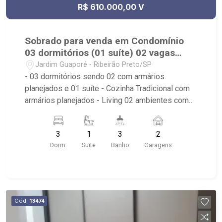
R$ 610.000,00 V
Sobrado para venda em Condomínio
03 dormitórios (01 suíte) 02 vagas
Jardim Guaporé
Jardim Guaporé - Ribeirão Preto/SP
- 03 dormitórios sendo 02 com armários
planejados e 01 suíte - Cozinha Tradicional com
armários planejados - Living 02 ambientes com
ventilador de teto - Lavabo com espelho - Quintal
- Área de Serviço - 02 vagas de garagem -
3
1
3
2
Condomínio: Portaria 24hrs, Quadra Poliesportiva,
Dorm.
Suite
Banho
Garagens
Quadra de Futebol de Areia, Playground,
Brinquedoteca, Salão de Festas, Salão de Jogos,
Pet Place, Piscina, Espaço Gourmet com
churrasqueira - Localizado próximo ao Jaú Serve
Supermercados, Pão de Açúcar, Padaria Bella
Cód.
13474
Città, Pizzaria Bella Capri, PJ Studio Personal
Unidade Guaporé, Casa de Bolos, Kikito`s Grill,