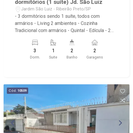
dormitórios (1 suíte) Jd. São Luiz
Jardim São Luiz - Ribeirão Preto/SP
- 3 dormitórios sendo 1 suíte, todos com
armários - Living 2 ambientes - Cozinha
Tradicional com armários - Quintal - Edícula - 2
vagas cobertas na garagem - Localizado próximo
a Horo Gastronomia Japonesa LTDA, Casa do
3
1
2
2
Artista, Churrascaria Alta Brasa, Tio Rex Gastro
Dorm.
Suite
Banho
Garagens
Bar, Churrascaria Gran Steak, Estância Caipira,
Cabaña Restaurante Argentino, Tatu Bola Bar
Cód.
10509