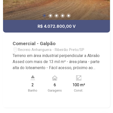
R$ 4.072.800,00 V
Comercial - Galpão
Recreio Anhanguera - Ribeirão Preto/SP
Terreno em área industrial perpendicular a Abraão
Assed com mais de 13 mil m² - área plana - parte
alta do loteamento - Fácil acesso, próximo ao
Novo Shopping e ao trevo de Ribeirão Preto/SP,
com acesso para as rodovias SP-330 e SP-333.
2
6
100 m²
Área do Terreno: 13.57600 m²
Banho
Garagens
Const.