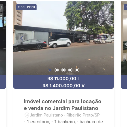
Zona Leste, Centro e Bonfim Paulista; -
Cód.
19363
para Venda, Compra e Locação,
imobiliária é Ribeirão Imóveis - sede na
Av. Professor João Fiusa;
R$ 11.000,00 L
R$ 1.400.000,00 V
imóvel comercial para locação
e venda no Jardim Paulistano
Jardim Paulistano - Ribeirão Preto/SP
- 1 escritório; - 1 banheiro; - banheiro de