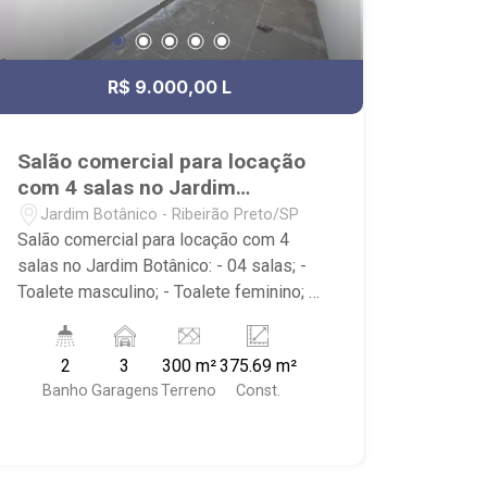
R$ 9.000,00 L
Salão comercial para locação
com 4 salas no Jardim
Botânico
Jardim Botânico - Ribeirão Preto/SP
Salão comercial para locação com 4
salas no Jardim Botânico: - 04 salas; -
Toalete masculino; - Toalete feminino; -
03 vagas rotativas; - Piso superior; -
Próximo à Padaria Villa Sucreê,
2
3
300 m²
375.69 m²
Cenourão Botânico e Parque Uber.
Banho
Garagens
Terreno
Const.