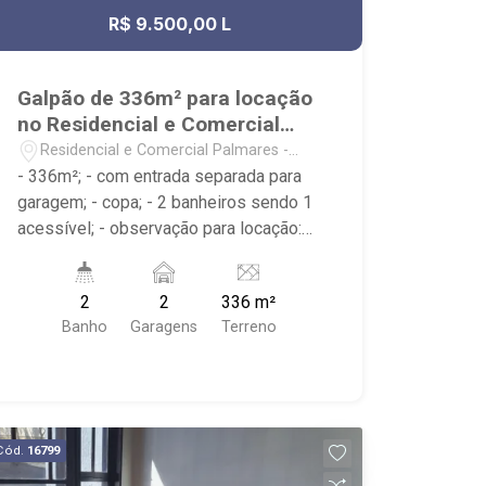
R$ 9.500,00 L
Galpão de 336m² para locação
no Residencial e Comercial
Palmares
Residencial e Comercial Palmares -
Ribeirão Preto/SP
- 336m²; - com entrada separada para
garagem; - copa; - 2 banheiros sendo 1
acessível; - observação para locação:
garagem de dentro para 2 carros ou
pode ser usada como estoque, espaço
2
2
336 m²
superior disponível e pronto para ser
Banho
Garagens
Terreno
feito um mezanino para um escritório.
Cód.
16799