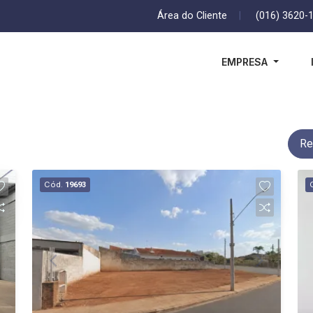
Área do Cliente
|
(016) 3620-
EMPRESA
Re
Cód.
19693