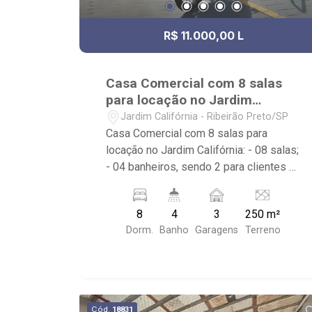
R$ 11.000,00 L
Casa Comercial com 8 salas
para locação no Jardim
Califórnia
Jardim Califórnia - Ribeirão Preto/SP
Casa Comercial com 8 salas para
locação no Jardim Califórnia: - 08 salas;
- 04 banheiros, sendo 2 para clientes e
2 nos fundos; - 08 divisórias de
Drywall; - Recepção; - Vitrine; -
8
4
3
250 m²
Escritório; - Copa; - Cozinha; - 03 vagas
Dorm.
Banho
Garagens
Terreno
recuadas; - Próximo à Av. Presidente
Vargas, Av. Nove de Julho, Savegnago
Supermercados e Hospital São Lucas
Cód.
18831