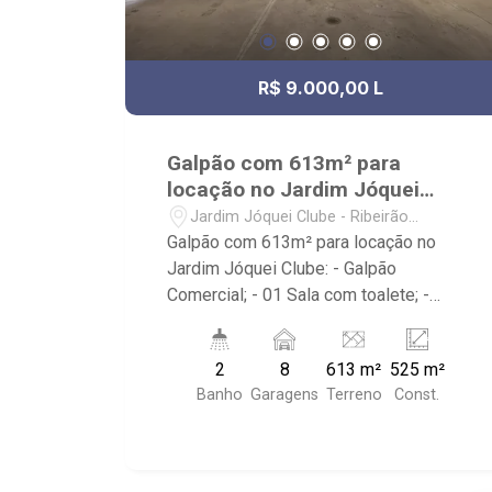
R$ 9.000,00 L
Galpão com 613m² para
locação no Jardim Jóquei
Clube
Jardim Jóquei Clube - Ribeirão
Preto/SP
Galpão com 613m² para locação no
Jardim Jóquei Clube: - Galpão
Comercial; - 01 Sala com toalete; -
Copa; - Pé direito alto com 7m; -
Mezanino; - Piso; - Iluminação; - Portão;
2
8
613 m²
525 m²
- Entrada para caminhões; - Câmeras de
Banho
Garagens
Terreno
Const.
segurança; - Alarme/cerca elétrica; - 08
vagas recuadas; - 02 banheiros no total;
- Localizado próximo ao Aeroporto e
Parque Permanente de exposições.