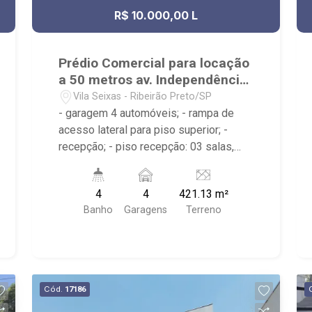
R$ 10.000,00 L
Prédio Comercial para locação
a 50 metros av. Independência
Vila Seixas
Vila Seixas - Ribeirão Preto/SP
- garagem 4 automóveis; - rampa de
acesso lateral para piso superior; -
recepção; - piso recepção: 03 salas,
copa e 2 banheiros, - piso recepção: 1
escritório e cozinha, - área aberta
4
4
421.13 m²
(quintal arborizado), - piso superior com
Banho
Garagens
Terreno
salão, sala privativa, copa e banheiro; -
terceiro piso com ampla sala e 2
banheiros.
Cód.
17186