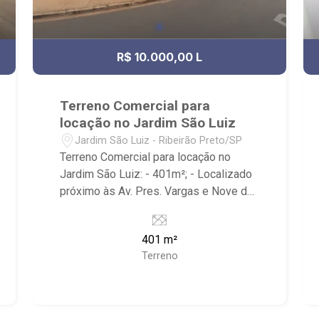
R$ 10.000,00 L
Terreno Comercial para
locação no Jardim São Luiz
Jardim São Luiz - Ribeirão Preto/SP
Terreno Comercial para locação no
Jardim São Luiz: - 401m²; - Localizado
próximo às Av. Pres. Vargas e Nove de
Julho. - Ribeirão Imóveis, referência em
venda, compra e locação. - Sinta-se em
401 m²
casa na Ribeirão Imóveis, afinal Somos
Terreno
e Vivemos Ribeirão: - funcionários
capacitados; - processos rápidos e
eficientes; - análise criteriosa de
documentação; - com foco: Zona Sul,