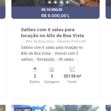
R$ 10.900,00
R$ 9.000,00 L
Salões com 6 salas para
locação no Alto da Boa Vista
Alto da Boa Vista - Ribeirão Preto/SP
Salões com 6 salas para locação no
Alto da Boa Vista: - Imóvel com 2
salões; - Recepção; - 06 salas; -
Divisórias; - Copa com frigobar; -Ar-
condicionado em todos os cômodos; -
2
5
301.59 m²
Portão; - Alarme/Cerca Elétrica - 05
Banho
Garagens
Const.
vagas de garagem; - Localizado
próximo a Avenida Presidente Vargas,
Bluefit Apogeo, Hospital Viver e Trio
Ribeirão Preto.
Cód.
18815