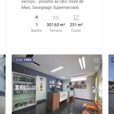
serviço; - próximo ao Ubs Treze de
Maio, Savegnago Supermercado
1
301.63 m²
251 m²
Banho
Terreno
Const.
Cód.
19002