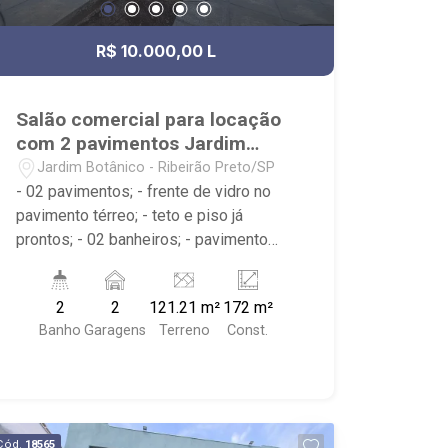
R$ 10.000,00 L
Salão comercial para locação
com 2 pavimentos Jardim
Botânico
Jardim Botânico - Ribeirão Preto/SP
- 02 pavimentos; - frente de vidro no
pavimento térreo; - teto e piso já
prontos; - 02 banheiros; - pavimento
térreo com 65m² de salão livre; - 01
copa; - 02 vagas recuadas para
2
2
121.21 m²
172 m²
clientes; - quase em frente ao
Banho
Garagens
Terreno
Const.
Restaurante Olli Cozinha e Bar e ao Bar
Quintal Niger. Próximo Desejo e Sabor
e também Fiusa Pet.
Cód.
18565