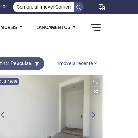
1000
IMÓVEIS
LANÇAMENTOS
finar Pesquisa
Cód.
19568