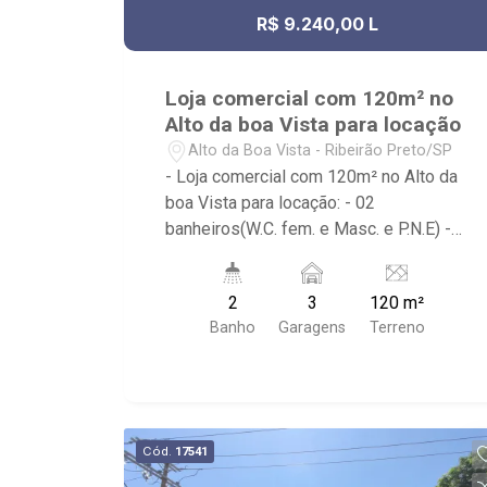
R$ 9.240,00 L
Loja comercial com 120m² no
Alto da boa Vista para locação
Alto da Boa Vista - Ribeirão Preto/SP
- Loja comercial com 120m² no Alto da
boa Vista para locação: - 02
banheiros(W.C. fem. e Masc. e P.N.E) -
03 vagas de garagem; - Ar-
condicionado; - Área de 120m²; -
2
3
120 m²
Localizado próximo à Praça Palhaço
Banho
Garagens
Terreno
Piolin e Av. Pres. Vargas.
Cód.
17541