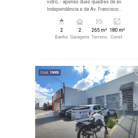
vidro; - apenas duas quadras da av.
Independência e da Av. Francisco
Junqueira; - com 2 lavabos; - copa; -
salão principal.
2
2
265 m²
180 m²
Banho
Garagens
Terreno
Const.
Cód.
19005