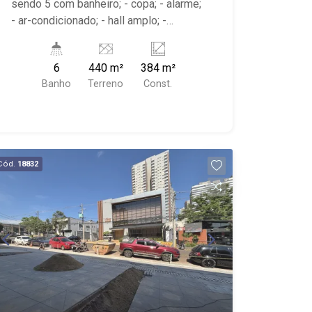
sendo 5 com banheiro; - copa; - alarme;
- ar-condicionado; - hall amplo; -
próximo ao Hospital São Lucas, Donna
Bia Pizzas, Salgadinho Salete
6
440 m²
384 m²
Banho
Terreno
Const.
Cód.
18832