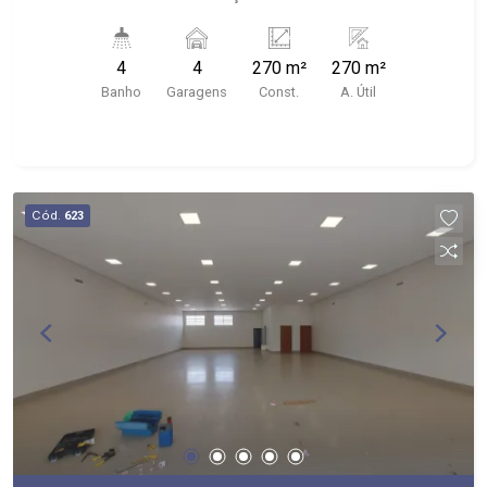
Estacionamento privativo - Ótima localização,
próximo a parque, shoppings, comércios em
4
4
270 m²
270 m²
geral, etc.
Banho
Garagens
Const.
A. Útil
Cód.
623