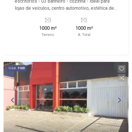
escritórios - 03 banheiro - cozinha - ideal para
lojas de veículos, centro automotivo, estética de
carros, ótimo ponto comercial, excelente
localização, próximo a Avenida Castelo Branco.
1000 m²
1000 m²
Terreno
A. Total
Cód.
1169