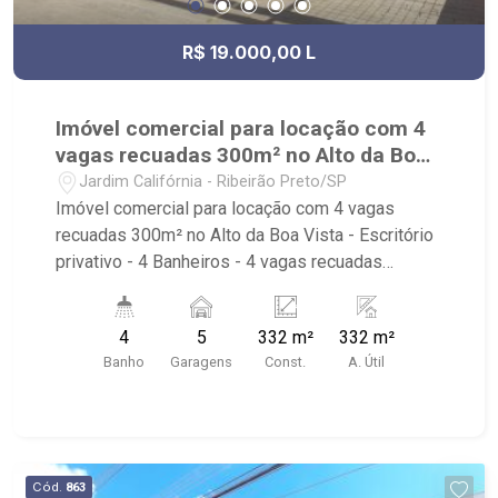
R$ 19.000,00 L
Imóvel comercial para locação com 4
vagas recuadas 300m² no Alto da Boa
Vista
Jardim Califórnia - Ribeirão Preto/SP
Imóvel comercial para locação com 4 vagas
recuadas 300m² no Alto da Boa Vista - Escritório
privativo - 4 Banheiros - 4 vagas recuadas
Próximo ao Trio Oficce, Estância Caipira, Galeria
de lojas Apogeo
4
5
332 m²
332 m²
Banho
Garagens
Const.
A. Útil
Cód.
863