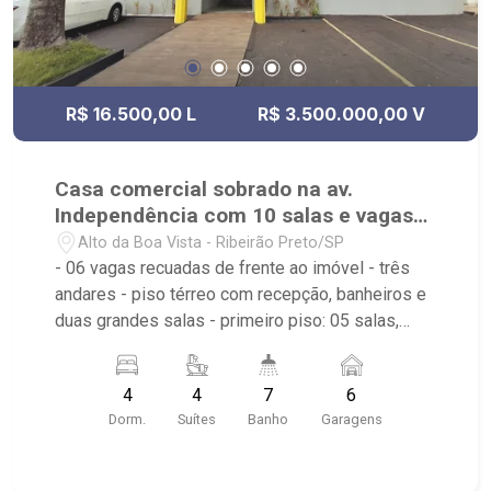
R$ 16.500,00 L
R$ 3.500.000,00 V
Casa comercial sobrado na av.
Independência com 10 salas e vagas
privativas
Alto da Boa Vista - Ribeirão Preto/SP
- 06 vagas recuadas de frente ao imóvel - três
andares - piso térreo com recepção, banheiros e
duas grandes salas - primeiro piso: 05 salas,
piscina, área de serviço, cozinha - piso superior:
03 salas, sala de monitoramento - imóvel com
4
4
7
6
piso porcelanato, ideal para loja, showroom,
Dorm.
Suítes
Banho
Garagens
escola, consultórios, coworking, cal center, e
comércios em geral. - de frente a parada de
ônibus, fácil estacionar, fácil sair. - entre rua