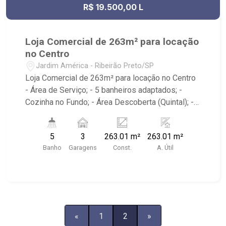
R$ 19.500,00 L
Loja Comercial de 263m² para locação
no Centro
Jardim América - Ribeirão Preto/SP
Loja Comercial de 263m² para locação no Centro
- Área de Serviço; - 5 banheiros adaptados; -
Cozinha no Fundo; - Área Descoberta (Quintal); -
Salão; - 4,20 de Pé Direito; - Portas Automáticas;
- Próximo ao Hospital São Lucas e Churrascaria
5
3
263.01 m²
263.01 m²
Nativas Grill.
Banho
Garagens
Const.
A. Útil
«
1
2
»