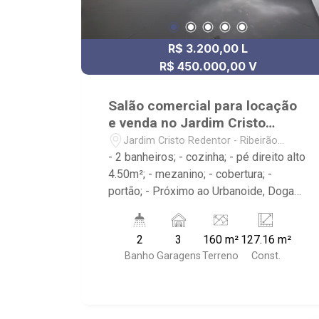
R$ 3.200,00 L
R$ 450.000,00 V
Salão comercial para locação
e venda no Jardim Cristo
Redentor
Jardim Cristo Redentor - Ribeirão
Preto/SP
- 2 banheiros; - cozinha; - pé direito alto
4.50m²; - mezanino; - cobertura; -
portão; - Próximo ao Urbanoide, Dogao
do Cristo, Eskimó Sorveteria;
2
3
160 m²
127.16 m²
Banho
Garagens
Terreno
Const.