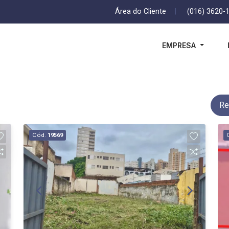
Área do Cliente
|
(016) 3620-
EMPRESA
Re
Cód.
19569