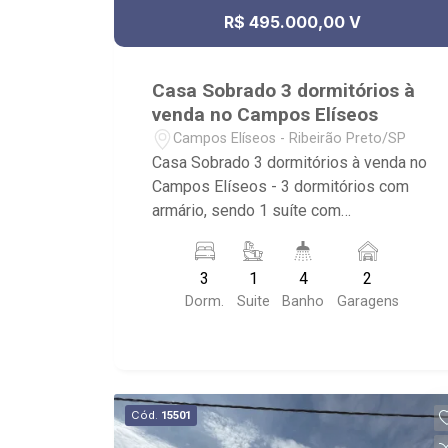
R$ 495.000,00 V
Casa Sobrado 3 dormitórios à
venda no Campos Elíseos
Campos Elíseos - Ribeirão Preto/SP
Casa Sobrado 3 dormitórios à venda no
Campos Elíseos - 3 dormitórios com
armário, sendo 1 suíte com
hidromassagem; - 4 banheiros com
armário e box; - Living 2 ambientes; -
3
1
4
2
Sala de Jantar; - 2 lavabos; - 2
Dorm.
Suite
Banho
Garagens
cozinhas; - Cozinha Americana; - Área
de Serviço; - Quintal; - Corredor Lateral
no imóvel; - Sacada; - 2 vagas cobertas
Cód.
15501