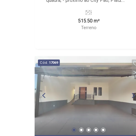
quadra; - próximo ao City Pão, Platz
academia
515.50 m²
Terreno
Cód.
17069