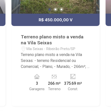
R$ 450.000,00 V
Terreno plano misto a venda
na Vila Seixas
Vila Seixas - Ribeirão Preto/SP
Terreno plano misto a venda na Vila
Seixas: - terreno Residencial ou
Comercial; - Plano; - Murado; - 266m²; -
Próximo à Av. independência e Praça 7
de Setembro. - Ribeirão Imóveis,
3
266 m²
375.69 m²
referência em venda, compra e locação.
Garagens
Terreno
Const.
- Sinta-se em casa na Ribeirão Imóveis,
afinal Somos e Vivemos Ribeirão: -
funcionários capacitados; - processos
rápidos e eficientes; - análise criteriosa