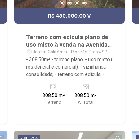
R$ 480.000,00 V
Terreno com edícula plano de
uso misto à venda na Avenida
Califórnia
Jardim Califórnia - Ribeirão Preto/SP
- 308.50m² - terreno plano; - uso misto (
residencial e comercial); - vizinhança
consolidada; - terreno com edícula; -
próximo À FAAP, Colégio Einstein, Barão
de Mauá
308.50 m²
308.50 m²
Terreno
A. Total
Cód.
17500