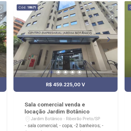
de documentação; - com foco: Zona Sul,
Cód.
18671
Zona Leste, Centro e Bonfim Paulista; -
para Venda, Compra e Locação,
imobiliária é Ribeirão Imóveis - sede na
Av. Professor João Fiusa;
R$ 459.225,00 V
Sala comercial venda e
locação Jardim Botânico
Jardim Botânico - Ribeirão Preto/SP
- sala comercial; - copa; -2 banheiros; -