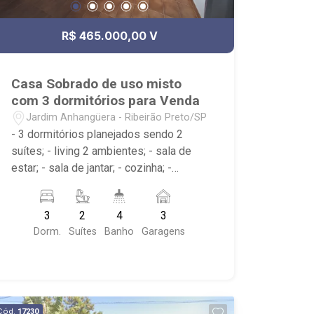
R$ 465.000,00 V
Casa Sobrado de uso misto
com 3 dormitórios para Venda
Jardim Anhangüera - Ribeirão Preto/SP
- 3 dormitórios planejados sendo 2
suítes; - living 2 ambientes; - sala de
estar; - sala de jantar; - cozinha; -
churrasqueira; - varanda; - escritório; -
despensa; - área de serviço; - 4
3
2
4
3
banheiros; - lavabo; - Próximo à
Dorm.
Suítes
Banho
Garagens
Panificadora Lua Nova, Studio Botelho,
Vj Açougue
Cód.
17230