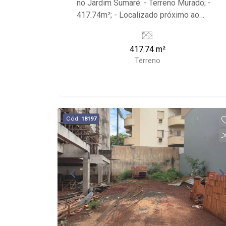
no Jardim Sumaré: - Terreno Murado; -
417.74m²; - Localizado próximo ao
Shopping Santa Úrsula, Hospital São
Paulo e Droga Raia.
417.74 m²
Terreno
Cód.
18197