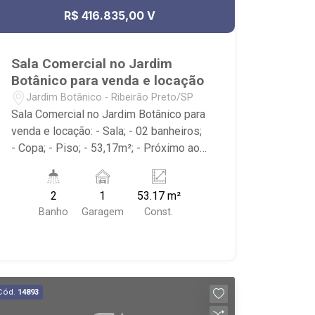
R$ 416.835,00 V
Sala Comercial no Jardim
Botânico para venda e locação
Jardim Botânico - Ribeirão Preto/SP
Sala Comercial no Jardim Botânico para
venda e locação: - Sala; - 02 banheiros;
- Copa; - Piso; - 53,17m²; - Próximo ao
Parque Raya e Av. Wladimir Meirelles
Ferreira
2
1
53.17 m²
Banho
Garagem
Const.
Cód.
14893