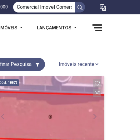
1000
IMÓVEIS
LANÇAMENTOS
finar Pesquisa
Cód.
18872