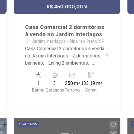
R$ 450.000,00 V
Casa Comercial 2 dormitórios
à venda no Jardim Interlagos
Jardim Interlagos - Ribeirão Preto/SP
Casa Comercial 2 dormitórios à venda
no Jardim Interlagos - 2 dormitórios; - 1
banheiro; - Living 2 ambientes; -
Cozinha; - Edícula; - Quintal; - Corredor
Lateral no imóvel; - 3 vagas cobertas; -
1
3
250 m²
133.19 m²
Vitrine; - Escritório; - Iluminação no
Banho
Garagens
Terreno
Const.
imóvel; - Padrão de Energia; - Próximo
ao Posto Mônaco Vila Abranches,
Posto Mônaco Vila Abranches e
Farmácia Drogal.
Cód.
14895