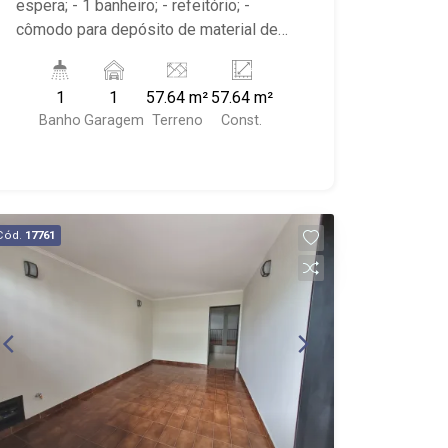
espera; - 1 banheiro; - refeitório; -
cômodo para depósito de material de
limpeza; - área de serviço; - 1 vaga
coberta; - próximo ao Barbados Praia
1
1
57.64 m²
57.64 m²
Bar, Thor Volvo, Ortovel Ford
Banho
Garagem
Terreno
Const.
Cód.
17761