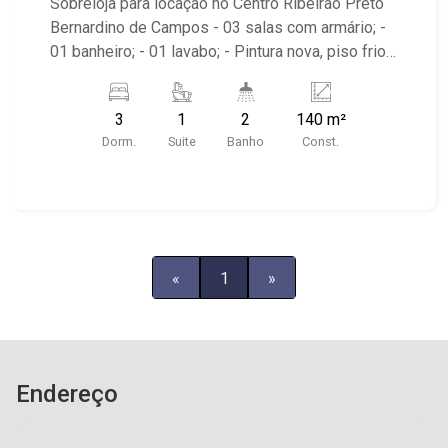
Sobreloja para locação no Centro Ribeirão Preto
Bernardino de Campos - 03 salas com armário; -
01 banheiro; - 01 lavabo; - Pintura nova, piso frio;
- 01 vaga para moto; - equipado com interfone; -
tem recepção no térreo - imóvel de esquina. -
3
1
2
140 m²
região já consolidado, bem servida de transporte
Dorm.
Suite
Banho
Const.
público. - apenas duas quadras da av. 09 de
Julho. - apenas duas quadras do Hospital São
Francisco e do H.C.
«
1
»
Endereço