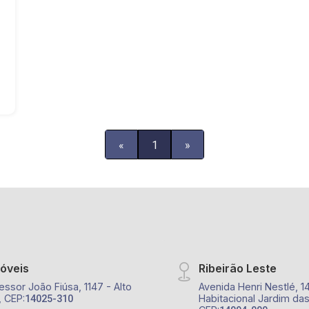
«
1
»
móveis
Ribeirão Leste
essor João Fiúsa, 1147 - Alto
Avenida Henri Nestlé, 1
, CEP:
Habitacional Jardim das
14025-310