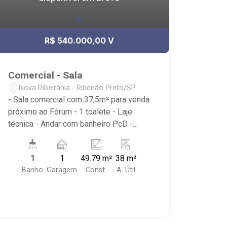
R$ 540.000,00 V
Comercial - Sala
Nova Ribeirânia - Ribeirão Preto/SP
- Sala comercial com 37,5m² para venda
próximo ao Fórum - 1 toalete - Laje
técnica - Andar com banheiro PcD -
Andar com copa coletiva - 7 elevadores
- Condomínio com 2 Salas de reuniões
1
1
49.79 m²
38 m²
- Espaço para Coffee Break - Conjunto
Banho
Garagem
Const.
A. Útil
com Sala de Treinamento - Próximo
Justiça do Trabalho, Fórum Estadual,
Ministério Público, Justiça Federal,
Secretaria da Fazenda e Novo
Shopping