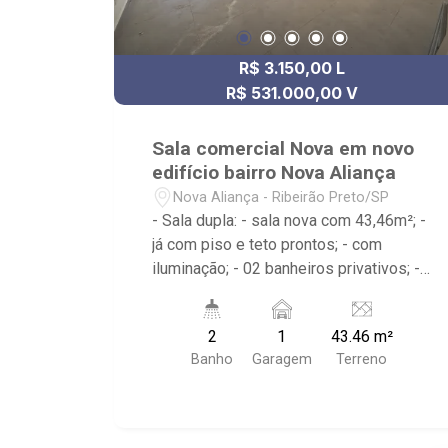
R$ 3.150,00 L
R$ 531.000,00 V
Sala comercial Nova em novo
edifício bairro Nova Aliança
Nova Aliança - Ribeirão Preto/SP
- Sala dupla: - sala nova com 43,46m²; -
já com piso e teto prontos; - com
iluminação; - 02 banheiros privativos; -
01 vaga de garagem; - sacada; - edifício
com elevador, portaria e vallet. - rua
2
1
43.46 m²
paralelo a avenida Braz Olaia Acosta. -
Banho
Garagem
Terreno
atrás da nova loja Divai (saída do
estacionamento da loja). - atrás da nova
academia Pacer Nova Aliança. - sala
ideal para consultórios, clínicas e