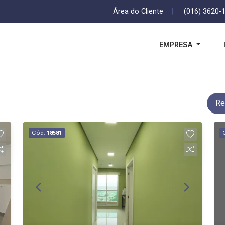
Área do Cliente
|
(016) 3620-
EMPRESA
Re
Cód.
18581