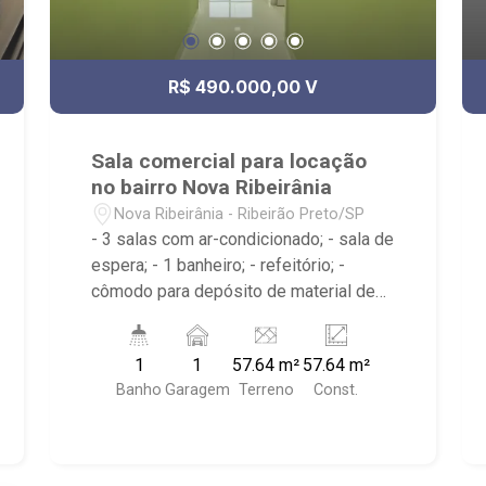
R$ 490.000,00 V
Sala comercial para locação
no bairro Nova Ribeirânia
Nova Ribeirânia - Ribeirão Preto/SP
- 3 salas com ar-condicionado; - sala de
espera; - 1 banheiro; - refeitório; -
cômodo para depósito de material de
limpeza; - área de serviço; - 1 vaga
coberta; - próximo ao Barbados Praia
1
1
57.64 m²
57.64 m²
Bar, Thor Volvo, Ortovel Ford
Banho
Garagem
Terreno
Const.