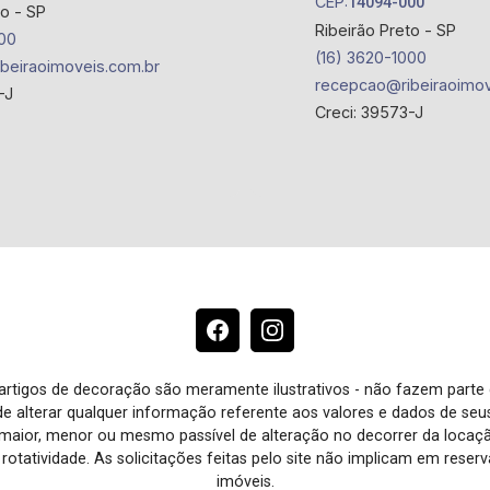
CEP:
14094-000
to - SP
Ribeirão Preto - SP
00
(16) 3620-1000
beiraoimoveis.com.br
recepcao@ribeiraoimov
-J
Creci: 39573-J
e artigos de decoração são meramente ilustrativos - não fazem parte
o de alterar qualquer informação referente aos valores e dados de se
aior, menor ou mesmo passível de alteração no decorrer da locaç
à rotatividade. As solicitações feitas pelo site não implicam em rese
imóveis.