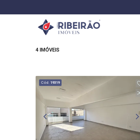
4 IMÓVEIS
Cód.
19319