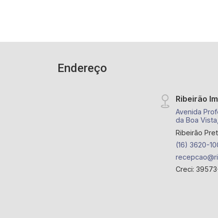
Endereço
Ribeirão I
Avenida Prof
da Boa Vista
Ribeirão Pre
(16) 3620-10
recepcao@ri
Creci: 39573