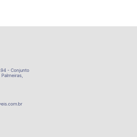
494 - Conjunto
 Palmeiras,
eis.com.br