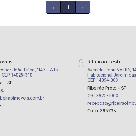
«
1
»
móveis
Ribeirão Leste
essor João Fiúsa, 1147 - Alto
Avenida Henri Nestlé, 1
, CEP:
Habitacional Jardim das
14025-310
CEP:
14094-000
to - SP
Ribeirão Preto - SP
00
(16) 3620-1000
beiraoimoveis.com.br
recepcao@ribeiraoimov
-J
Creci: 39573-J