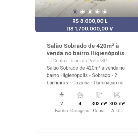
R$ 8.000,00 L
R$ 1.700.000,00 V
Salão Sobrado de 420m² à
venda no bairro Higienópolis
Centro - Ribeirão Preto/SP
Salão Sobrado de 420m² à venda no
bairro Higienópolis - Sobrado - 2
banheiros - Cozinha - Iluminação no
imóvel - Padrão de Energia - Caixa
D`Água de 1000 litros - 4 vagas
2
4
303 m²
303 m²
recuadas
Banho
Garagens
Const.
A. Útil