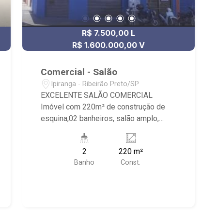
R$ 7.500,00 L
R$ 1.600.000,00 V
Comercial - Salão
Ipiranga - Ribeirão Preto/SP
EXCELENTE SALÃO COMERCIAL
Imóvel com 220m² de construção de
esquina,02 banheiros, salão amplo,
cozinha e portas de aço. Localizado em
avenida de grande movimento.
2
220 m²
Banho
Const.