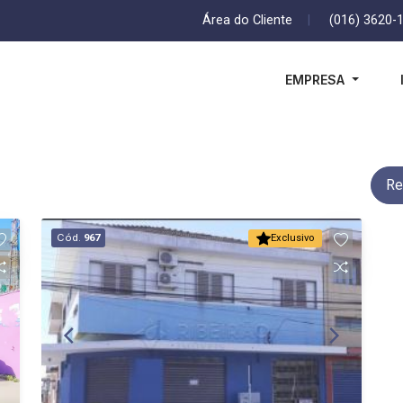
Área do Cliente
|
(016) 3620-
EMPRESA
Re
Cód.
967
Exclusivo