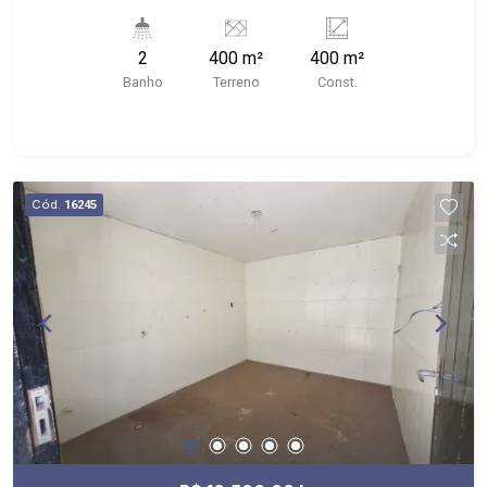
- Próximo ao Shopping Santa Úrsula, Mercadão
Central e Parque Maurilio Biagi.
2
400 m²
400 m²
Banho
Terreno
Const.
Cód.
16245