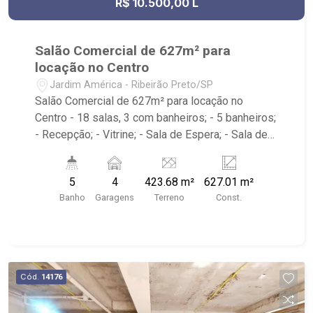
R$ 10.500,00 L
Salão Comercial de 627m² para
locação no Centro
Jardim América - Ribeirão Preto/SP
Salão Comercial de 627m² para locação no
Centro - 18 salas, 3 com banheiros; - 5 banheiros;
- Recepção; - Vitrine; - Sala de Espera; - Sala de
Reunião; - Escritório; - Copa; - Cozinha; - 4 vagas;
- Próximo ao Shopping Santa Úrsula, Brasil
5
4
423.68 m²
627.01 m²
Fitness e Savegnago Supermercado.
Banho
Garagens
Terreno
Const.
Cód.
14176