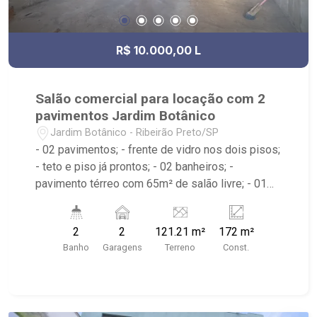
R$ 10.000,00 L
Salão comercial para locação com 2
pavimentos Jardim Botânico
Jardim Botânico - Ribeirão Preto/SP
- 02 pavimentos; - frente de vidro nos dois pisos;
- teto e piso já prontos; - 02 banheiros; -
pavimento térreo com 65m² de salão livre; - 01
copa; - 02 vagas recuadas para clientes; - quase
em frente ao Restaurante Olli Cozinha e Bar e ao
2
2
121.21 m²
172 m²
Bar Quintal Niger. Próximo Desejo e Sabor e
Banho
Garagens
Terreno
Const.
também Fiusa Pet.