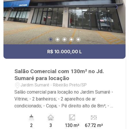
R$ 10.000,00 L
Salão Comercial com 130m² no Jd.
Sumaré para locação
Jardim Sumaré - Ribeirão Preto/SP
Salão comercial para locação no Jardim Sumaré -
Vitrine; - 2 banheiros; - 2 aparelhos de ar
condicionado; - Copa; - Pé direito alto de 8m²; - 3
vagas recuadas; - Piso; - Iluminação; - Padrão de
energia; - Imóvel localizado na Avenida Caramuru,
2
3
130 m²
67.72 m²
próximo a Avenida Itatiaia. - Localizado próximo