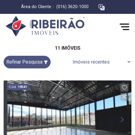
Área do Cliente
|
(016) 3620-1000
11 IMÓVEIS
Refinar Pesquisa
Cód.
19541