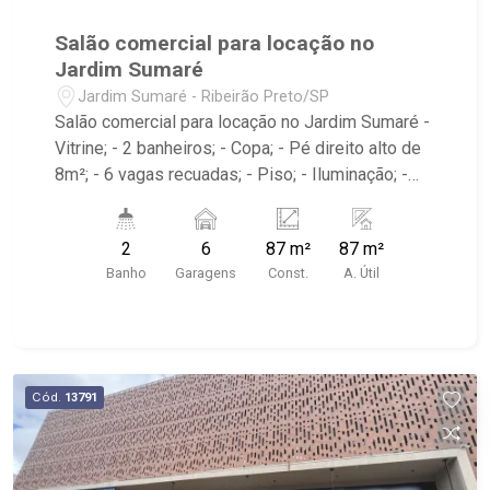
Salão comercial para locação no
Jardim Sumaré
Jardim Sumaré - Ribeirão Preto/SP
Salão comercial para locação no Jardim Sumaré -
Vitrine; - 2 banheiros; - Copa; - Pé direito alto de
8m²; - 6 vagas recuadas; - Piso; - Iluminação; -
Padrão de energia; - Imóvel localizado na
Avenida Caramuru, próximo a Avenida Itatiaia.
2
6
87 m²
87 m²
Banho
Garagens
Const.
A. Útil
Cód.
13791