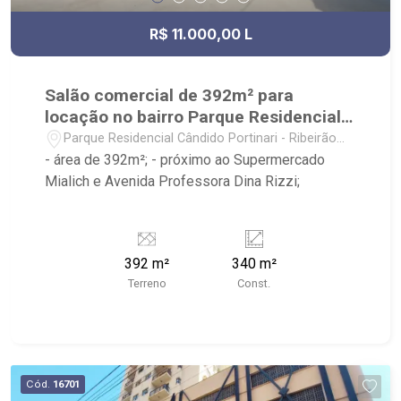
R$ 11.000,00 L
Salão comercial de 392m² para
locação no bairro Parque Residencial
Cândido Portinari
Parque Residencial Cândido Portinari - Ribeirão
Preto/SP
- área de 392m²; - próximo ao Supermercado
Mialich e Avenida Professora Dina Rizzi;
392 m²
340 m²
Terreno
Const.
Cód.
16701