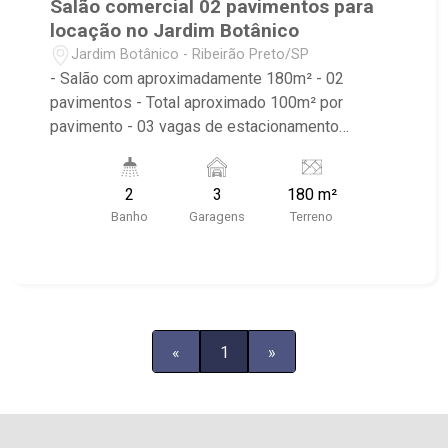
Salão comercial 02 pavimentos para
locação no Jardim Botânico
Jardim Botânico - Ribeirão Preto/SP
- Salão com aproximadamente 180m² - 02
pavimentos - Total aproximado 100m² por
pavimento - 03 vagas de estacionamento
recuada - 02 banheiros - Copa - Previsão Junho
de 2024 - Esquina com Av. Carlos Eduardo de
2
3
180 m²
Gaspari Consoni
Banho
Garagens
Terreno
«
1
»