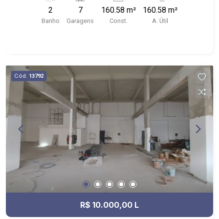
acabamento, caso haja interessado o término
2
7
160.58 m²
160.58 m²
será acelerado.
Banho
Garagens
Const.
A. Útil
Cód.
13792
R$ 10.000,00 L