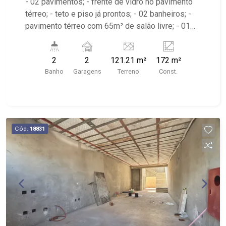
- 02 pavimentos; - frente de vidro no pavimento
térreo; - teto e piso já prontos; - 02 banheiros; -
pavimento térreo com 65m² de salão livre; - 01
copa; - 02 vagas recuadas para clientes; - quase
em frente ao Restaurante Olli Cozinha e Bar e ao
2
2
121.21 m²
172 m²
Bar Quintal Niger. Próximo Desejo e Sabor e
Banho
Garagens
Terreno
Const.
também Fiusa Pet.
Cód.
18831