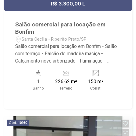
R$ 3.300,00 L
Salão comercial para locação em
Bonfim
Santa Cecília - Ribeirão Preto/SP
Salão comercial para locação em Bonfim - Salão
com terraço - Balcão de madeira maciça -
Calçamento novo arborizado - Iluminação -
Despensa com armário - Banheiro adaptado -
Próximo ao EMEI Dona Iria Junqueira
1
226.62 m²
150 m²
Banho
Terreno
Const.
Cód.
10930