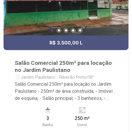
R$ 3.500,00 L
Salão Comercial 250m² para locação
no Jardim Paulistano
Jardim Paulistano - Ribeirão Preto/SP
Salão Comercial 250m² para locação no Jardim
Paulistano - 250m² de área construída; - Imóvel
de esquina; - Salão principal; - 3 banheiros; -
Varanda; - Quintal; - Depósito; - Imóvel Térreo; -
Próximo ao Assaí Atacadista, Senac Ribeirão
3
250 m²
Preto e Bosque Zoológico Municipal Fábio
Banho
Const.
Barreto.