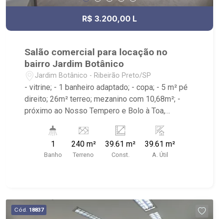
R$ 3.200,00 L
Salão comercial para locação no
bairro Jardim Botânico
Jardim Botânico - Ribeirão Preto/SP
- vitrine; - 1 banheiro adaptado; - copa; - 5 m² pé
direito; 26m² terreo; mezanino com 10,68m²; -
próximo ao Nosso Tempero e Bolo à Toa,
Supermercado Irajá e a 50metros da Av Leais
Paulista Galeria de lojas terá 7 vagas rotativas
1
240 m²
39.61 m²
39.61 m²
sendo 1 destinada a PNE
Banho
Terreno
Const.
A. Útil
Cód.
18837