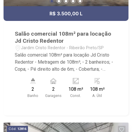
R$ 3.500,00 L
Salão comercial 108m² para locação
Jd Cristo Redentor
Jardim Cristo Redentor - Ribeirão Preto/SP
Salão comercial 108m² para locação Jd Cristo
Redentor - Metragem de 108m²; - 2 banheiros; -
Copa; - Pé direito alto de 6m; - Cobertura; -
Iluminação; - Padrão de energia 220V; - Portão
eletrônico; - Entrada para caminhões; - Caixa da
2
2
108 m²
108 m²
água de 500L; - 2 vagas recuadas; - Próximo a
Banho
Garagens
Const.
A. Útil
Rodovia Alexandre Balbo.
Cód.
12816