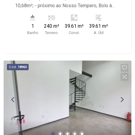
10,68m²; - próximo ao Nosso Tempero, Bolo à
Toa Supermercado Irajá e a 50metros da Av Leais
Paulista
1
240 m²
39.61 m²
39.61 m²
Banho
Terreno
Const.
A. Útil
Cód.
18963