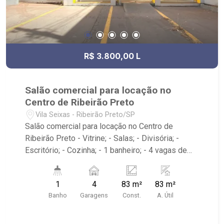
R$ 3.800,00 L
Salão comercial para locação no
Centro de Ribeirão Preto
Vila Seixas - Ribeirão Preto/SP
Salão comercial para locação no Centro de
Ribeirão Preto - Vitrine; - Salas; - Divisória; -
Escritório; - Cozinha; - 1 banheiro; - 4 vagas de
estacionamento; - Imóvel localizado próximo a
Hospital São Francisco, a duas quadras das
1
4
83 m²
83 m²
Avenidas Nove de Julho e Independência.
Banho
Garagens
Const.
A. Útil