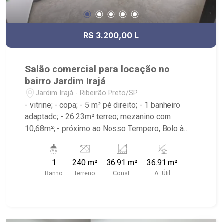
R$ 3.200,00 L
Salão comercial para locação no
bairro Jardim Irajá
Jardim Irajá - Ribeirão Preto/SP
- vitrine; - copa; - 5 m² pé direito; - 1 banheiro
adaptado; - 26.23m² terreo; mezanino com
10,68m²; - próximo ao Nosso Tempero, Bolo à
Toa, Supermercado Irajá e a 50metros da Av
Leais Paulista Galeria de lojas terá 7 vagas
1
240 m²
36.91 m²
36.91 m²
rotativas sendo 1 destinada a PNE
Banho
Terreno
Const.
A. Útil