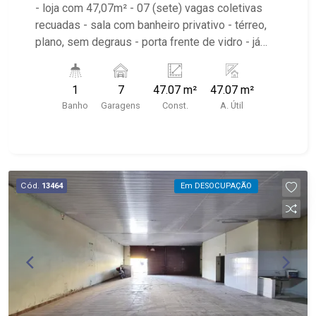
- loja com 47,07m² - 07 (sete) vagas coletivas
recuadas - sala com banheiro privativo - térreo,
plano, sem degraus - porta frente de vidro - já
preparado para ar condicionado - área de
convivência no conjunto - ideal para clínica,
1
7
47.07 m²
47.07 m²
cabelereiro, loja, pilates, studio, escritórios em
Banho
Garagens
Const.
A. Útil
geral - apenas 70 metros do terminal de ônibus
do Ribeirão Shopping - uma quadra de distância
do Ribeirão Shopping e da av. Coronel Fernando
Ferreira Leite - Paralelo a Brasolaia. valores
sujeito a alteração após a finalização.
Cód.
13464
Em DESOCUPAÇÃO