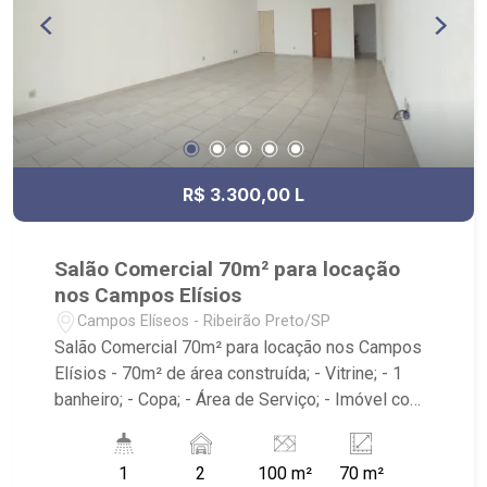
R$ 3.300,00 L
Salão Comercial 70m² para locação
nos Campos Elísios
Campos Elíseos - Ribeirão Preto/SP
Salão Comercial 70m² para locação nos Campos
Elísios - 70m² de área construída; - Vitrine; - 1
banheiro; - Copa; - Área de Serviço; - Imóvel com
piso e iluminação; - Alarme/Cerca Elétrica; - 2
vagas; - Próximo à Padaria Villa Sucreê,
1
2
100 m²
70 m²
Savegnago Supermercado e Mercadão Central.