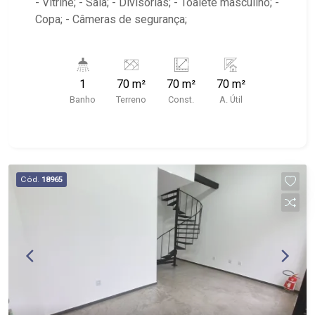
- Vitrine; - Sala; - Divisórias; - Toalete masculino; -
Copa; - Câmeras de segurança;
1
70 m²
70 m²
70 m²
Banho
Terreno
Const.
A. Útil
Cód.
18965