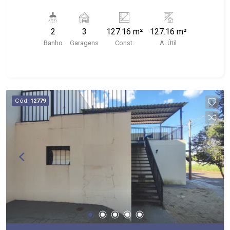
Cozinha - Quintal - Pé direito alto de 6m² -
Mezanino - Iluminação - Padrão de energia -
2
3
127.16 m²
127.16 m²
Localizado no Jardim Cristo Redentor
Banho
Garagens
Const.
A. Útil
Cód.
12779