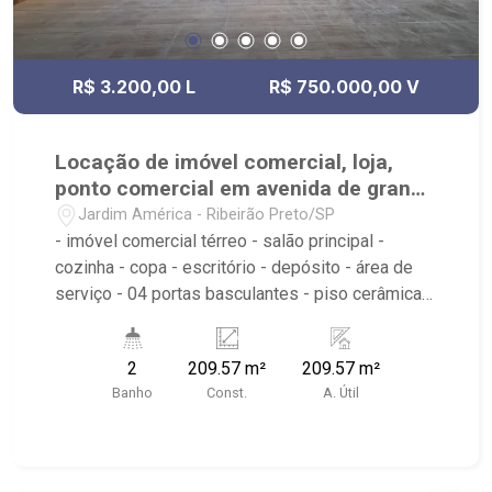
R$ 3.200,00 L
R$ 750.000,00 V
Locação de imóvel comercial, loja,
ponto comercial em avenida de grande
Fluxo centro
Jardim América - Ribeirão Preto/SP
- imóvel comercial térreo - salão principal -
cozinha - copa - escritório - depósito - área de
serviço - 04 portas basculantes - piso cerâmica -
ideal para loja, showroom, autopeças, mecânica e
comércio em geral - Localizado próximo à Av.
2
209.57 m²
209.57 m²
Jerônimo Gonçalves, Mercadão Central, Hospital
Banho
Const.
A. Útil
Santa Lydia e diversos comércios.