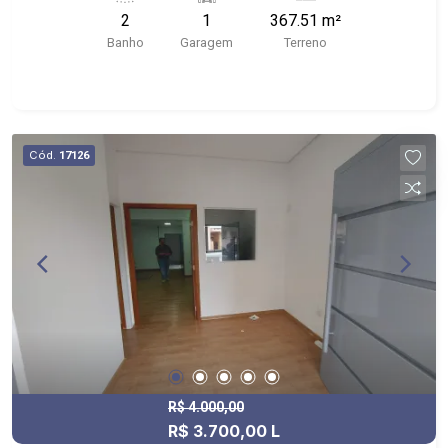
para oficina ou loja de motos, máquinas de
2
1
367.51 m²
costura, comércio em geral, loja de peças entre
Banho
Garagem
Terreno
outros.
Cód.
17126
R$ 4.000,00
R$ 3.700,00 L