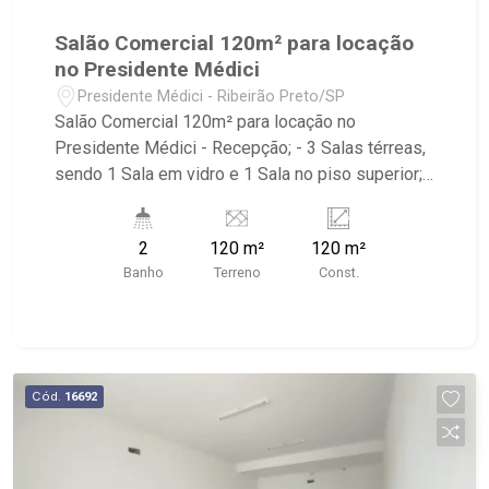
Salão Comercial 120m² para locação
no Presidente Médici
Presidente Médici - Ribeirão Preto/SP
Salão Comercial 120m² para locação no
Presidente Médici - Recepção; - 3 Salas térreas,
sendo 1 Sala em vidro e 1 Sala no piso superior; -
Jardim de Inverno; - 2 Banheiros; - Cozinha; -
Todo o imóvel é dividido em Drywall,
2
120 m²
120 m²
possibilitando a modificação de acordo com a
Banho
Terreno
Const.
necessidade do inquilino; - Próximo ao Tonin
super atacado, ao Parque Curupira, academia
Ciclo Vital, panificadora Vila Santana e Unaerp.
Cód.
16692