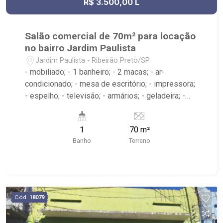
R$ 3.500,00 L
Salão comercial de 70m² para locação
no bairro Jardim Paulista
Jardim Paulista - Ribeirão Preto/SP
- mobiliado; - 1 banheiro; - 2 macas; - ar-
condicionado; - mesa de escritório; - impressora;
- espelho; - televisão; - armários; - geladeira; -
microondas; - poltronas; - filtro de água; -
Próximo ao Savegnago, Avenida Dr. Francisco
1
70 m²
Junqueira e Avenida Treze de Maio.
Banho
Terreno
Cód.
18079