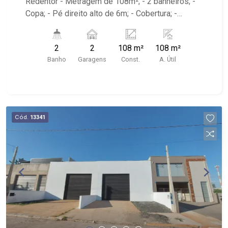
Redentor - Metragem de 108m²; - 2 banheiros; -
Copa; - Pé direito alto de 6m; - Cobertura; -
Iluminação; - Padrão de energia trifasico; - Portão
eletrônico; - Entrada para caminhões; - Caixa da
2
2
108 m²
108 m²
água de 500L; - 2 vagas recuadas; - Próximo a
Banho
Garagens
Const.
A. Útil
Rodovia Alexandre Balbo.
Cód.
13341