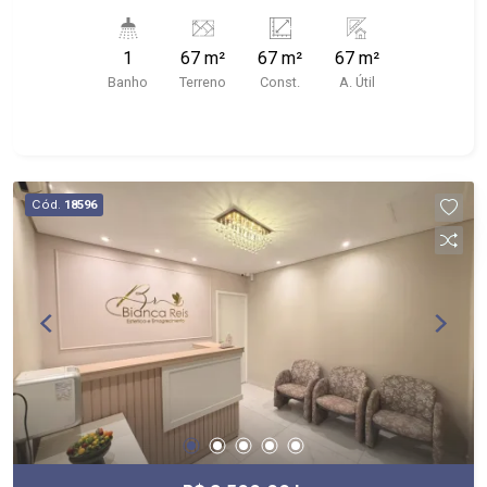
1
67 m²
67 m²
67 m²
Banho
Terreno
Const.
A. Útil
Cód.
18596