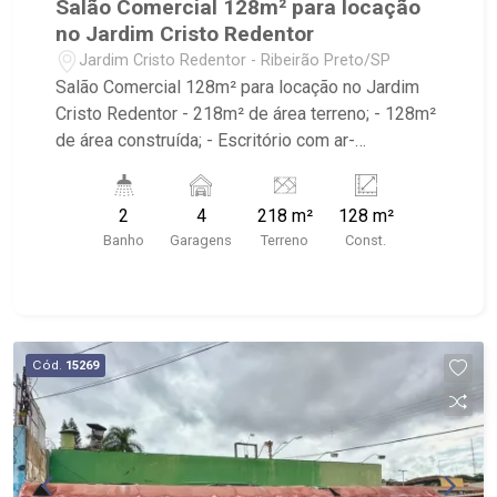
Salão Comercial 128m² para locação
no Jardim Cristo Redentor
Jardim Cristo Redentor - Ribeirão Preto/SP
Salão Comercial 128m² para locação no Jardim
Cristo Redentor - 218m² de área terreno; - 128m²
de área construída; - Escritório com ar-
condicionado; - 2 banheiros; - Cozinha; - Pé
Direito Alto 4,5m²; - Imóvel com Piso, Iluminação
2
4
218 m²
128 m²
e Padrão de Energia; - Portão Basculante; - 4
Banho
Garagens
Terreno
Const.
vagas; - Próximo ao Mercado Compre Bem,
Magic Gardens e Parque Das Oliveiras.
Cód.
15269