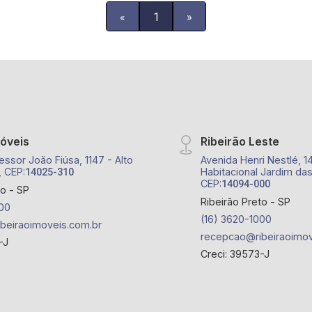
Fiusa
«
1
»
móveis
Ribeirão Leste
essor João Fiúsa, 1147 - Alto
Avenida Henri Nestlé, 1
, CEP:
Habitacional Jardim das
14025-310
CEP:
14094-000
to - SP
Ribeirão Preto - SP
00
(16) 3620-1000
beiraoimoveis.com.br
recepcao@ribeiraoimov
-J
Creci: 39573-J