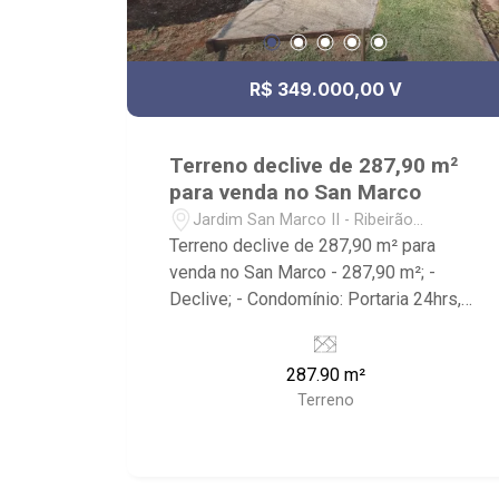
R$ 349.000,00 V
Terreno declive de 287,90 m²
para venda no San Marco
Jardim San Marco II - Ribeirão
Preto/SP
Terreno declive de 287,90 m² para
venda no San Marco - 287,90 m²; -
Declive; - Condomínio: Portaria 24hrs,
Playground; - Localizado próximo ao
Ribeirão Shopping, Cervejaria
287.90 m²
Walfänger, Tennessee Steak House,
Terreno
Cenourão Super Varejão, PJ Studio
Personal Unidade San Marco, Academia
Corpore, Restaurante da Tulha, Arena
Beach, Kauai Sports Restaurante.