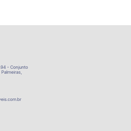
494 - Conjunto
 Palmeiras,
eis.com.br