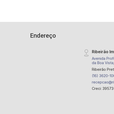
Endereço
Ribeirão I
Avenida Prof
da Boa Vista
Ribeirão Pre
(16) 3620-10
recepcao@ri
Creci: 39573