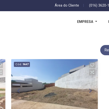
Área do Cliente
|
(016) 3620-
EMPRESA
Re
Cód.
9647