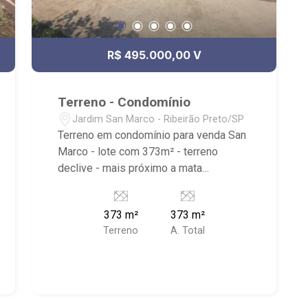
R$ 495.000,00 V
Terreno - Condomínio
Jardim San Marco - Ribeirão Preto/SP
Terreno em condomínio para venda San
Marco - lote com 373m² - terreno
declive - mais próximo a mata
consequentemente menos quente -
parte mais baixa do bairro mais fresco
373 m²
373 m²
que parte alta - lote na ilha Siena -
Terreno
A. Total
portaria - vizinho de trás não é
permitido construção - próximo a
academia Wave, Corpore e colégio
Cervantes e Pequeno Príncipe -
perpendicular ao prolongamento da