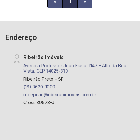
«
1
»
office. - muito próximo ao MC Donalds Fiusa, Pão
de Açúcar e Caixa Econômica Federal.
Endereço
Ribeirão Imóveis
Avenida Professor João Fiúsa, 1147 - Alto da Boa
Vista, CEP:
14025-310
Ribeirão Preto - SP
(16) 3620-1000
recepcao@ribeiraoimoveis.com.br
Creci: 39573-J