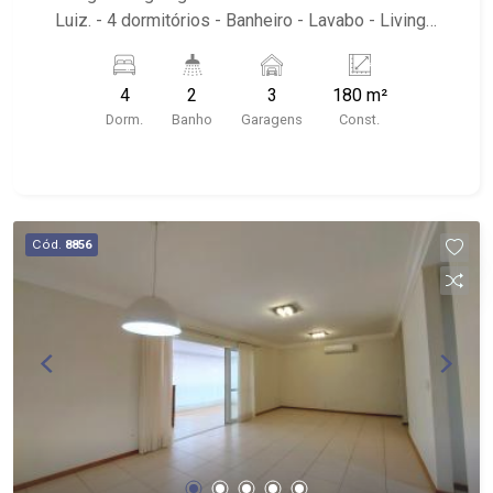
Luiz. - 4 dormitórios - Banheiro - Lavabo - Living -
Cozinha - Área de serviço - Despensa -
Dormitório de serviço - Banheiro de serviço -
4
2
3
180 m²
Área Goumert - Sacada - Paisagismo - Elevador
Dorm.
Banho
Garagens
Const.
Interno Próximo ao Pão de Açúcar, Stecar
América Jeep, MC Donald's; Ribeirão Imóveis,
uma imobiliária com mais de 28 anos de
experiência e uma nova forma de fazer negócios.
Contando com uma equipe atuante de
Cód.
8856
consultores especialistas, oferecemos mais
proximidade com os clientes, afim de entender
seus objetivos e vontades. Atualmente,
contabilizamos mais de 2.500 cadastros de
imóveis para venda, permuta e locação,
comercializando imóveis de terceiros e
lançamentos. Estamos localizados em sede
própria - em uma das melhores avenidas da
cidade - Av. Professor João Fiúsa, 1147 - Alto da