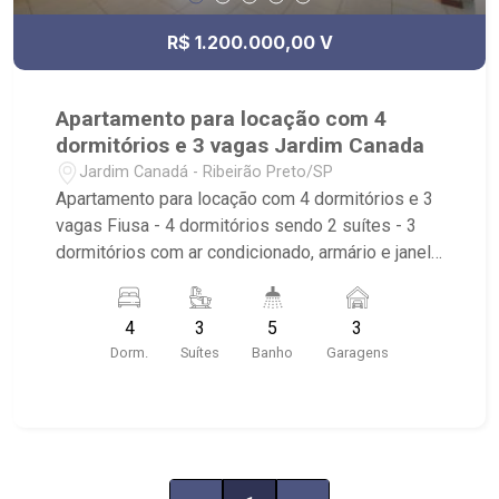
Boa Vista, Ribeirão Preto - SP.
R$ 1.200.000,00 V
Apartamento para locação com 4
dormitórios e 3 vagas Jardim Canada
Jardim Canadá - Ribeirão Preto/SP
Apartamento para locação com 4 dormitórios e 3
vagas Fiusa - 4 dormitórios sendo 2 suítes - 3
dormitórios com ar condicionado, armário e janela
blackout - roupeiro - living 3 ambientes - sacada
gourmet com fechamento em vidro - lavabo -
4
3
5
3
banheiro social - home office - cozinha planejada
Dorm.
Suítes
Banho
Garagens
- área de serviço com banheiro - 3 vagas de
garagem - box privativo na garagem - andar baixo
com ótima vista - face sombra condomínio com
portaria 24h, piscina aquecida. piscina raia
coberta, Jacuzzi, sauna, academia, playground,
salão para festas, quadra de esportes e home