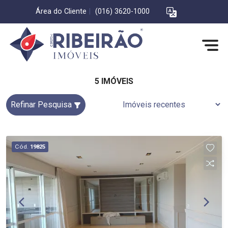
Área do Cliente
|
(016) 3620-1000
5 IMÓVEIS
Refinar Pesquisa
Cód.
19825