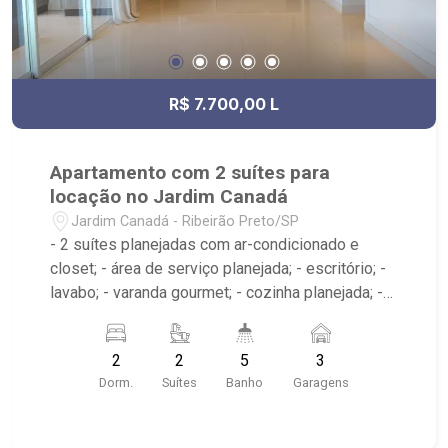
R$ 7.700,00 L
Apartamento com 2 suítes para
locação no Jardim Canadá
Jardim Canadá - Ribeirão Preto/SP
- 2 suítes planejadas com ar-condicionado e
closet; - área de serviço planejada; - escritório; -
lavabo; - varanda gourmet; - cozinha planejada; -
sala 2 ambientes; - 5 banheiros planejados com
box e espelho; - Condomínio com portaria 24
2
2
5
3
horas, playground, piscina, piscina aquecida raia,
Dorm.
Suítes
Banho
Garagens
home office, academia salão para festas e quadra
de esportes;