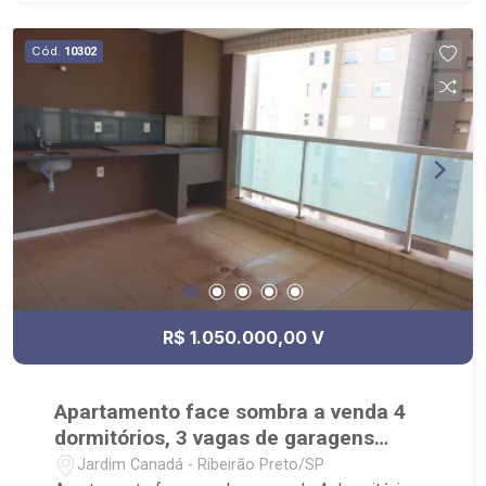
Cód.
10302
R$ 1.050.000,00 V
Apartamento face sombra a venda 4
dormitórios, 3 vagas de garagens
cobertas no Jardim São Luiz.
Jardim Canadá - Ribeirão Preto/SP