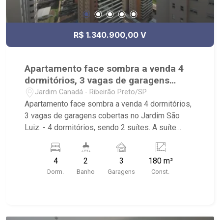
cidade - Av. Professor João Fiúsa, 1147 - Alto da
Boa Vista, Ribeirão Preto - SP.
R$ 1.340.900,00 V
Apartamento face sombra a venda 4
dormitórios, 3 vagas de garagens
cobertas no Jardim São Luiz.
Jardim Canadá - Ribeirão Preto/SP
Apartamento face sombra a venda 4 dormitórios,
3 vagas de garagens cobertas no Jardim São
Luiz. - 4 dormitórios, sendo 2 suítes. A suíte
master com closet. - Banheiro social - Lavabo -
Living amplo 2 ambientes - Cozinha - Área de
4
2
3
180 m²
serviço - Despensa / Dormitório de serviço -
Dorm.
Banho
Garagens
Const.
Banheiro de serviço - Área Gourmet - Elevador
Social privativo e interno - 3 vagas de garagem
com depósito - Condomínio completo em área de
lazer: piscina adulto e infantil, piscina com raia