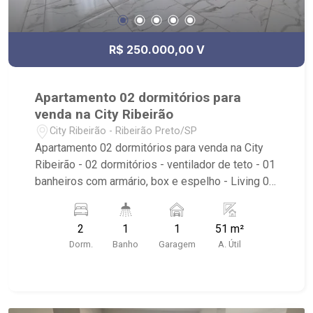
R$ 250.000,00 V
Apartamento 02 dormitórios para
venda na City Ribeirão
City Ribeirão - Ribeirão Preto/SP
Apartamento 02 dormitórios para venda na City
Ribeirão - 02 dormitórios - ventilador de teto - 01
banheiros com armário, box e espelho - Living 02
ambientes - Cozinha americana - Área de serviço
- 01 vagas de garagem - Condomínio com
2
1
1
51 m²
portaria 24 horas, piscina, quadra poliesportiva,
Dorm.
Banho
Garagem
A. Útil
playground, brinquedoteca, salão de jogos, área
de churrasco e salão de festa - Próximo ao
Parque Dr. Luis Carlos Raya