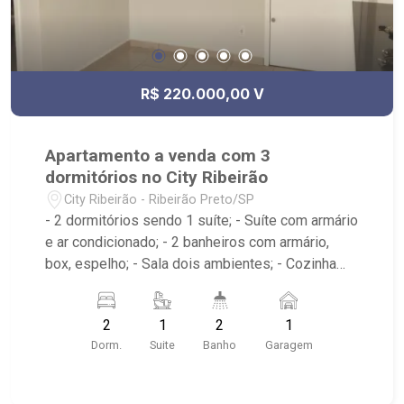
R$ 220.000,00 V
Apartamento a venda com 3
dormitórios no City Ribeirão
City Ribeirão - Ribeirão Preto/SP
- 2 dormitórios sendo 1 suíte; - Suíte com armário
e ar condicionado; - 2 banheiros com armário,
box, espelho; - Sala dois ambientes; - Cozinha
americana com armário; - Área de serviço com
armário; - Condomínio com Quadra poliesportiva,
2
1
2
1
Playground, Piscinas adulto e infantil, Área
Dorm.
Suite
Banho
Garagem
gourmet com churrasqueira, Salão de festas,
Portaria 24hrs; - Próximo ao Lojinha Bella Città
produção Pães Especiais, Casa da Flor | Creche