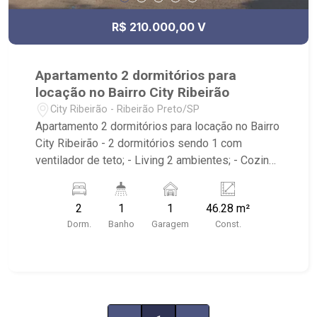
R$ 210.000,00 V
Apartamento 2 dormitórios para
locação no Bairro City Ribeirão
City Ribeirão - Ribeirão Preto/SP
Apartamento 2 dormitórios para locação no Bairro
City Ribeirão - 2 dormitórios sendo 1 com
ventilador de teto; - Living 2 ambientes; - Cozinha
americana com armário; - Área de serviço
integrada; - Banheiro social com box em vidro; -
2
1
1
46.28 m²
Condomínio com Quadra poliesportiva,
Dorm.
Banho
Garagem
Const.
Playground, Piscinas adulto e infantil, Área
gourmet com churrasqueira, Salão de festas,
Portaria 24hrs; - Próximo ao Lojinha Bella Città
produção Pães Especiais, Casa da Flor | Creche
Pet | Banho e Tosa, City Pão Ribeirão Preto