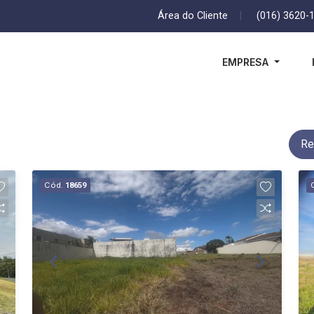
Área do Cliente
|
(016) 3620-
EMPRESA
Re
Cód.
18659