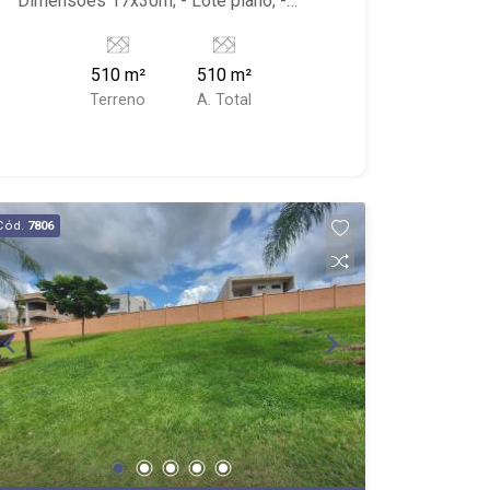
Dimensões 17x30m; - Lote plano; -
Localizado próximo a UNAERP, Novo
Shopping, Fórum, Avenidas Coistábile
510 m²
510 m²
Romano, Leão XIII e Presidente
Terreno
A. Total
Kennedy.
Cód.
7806