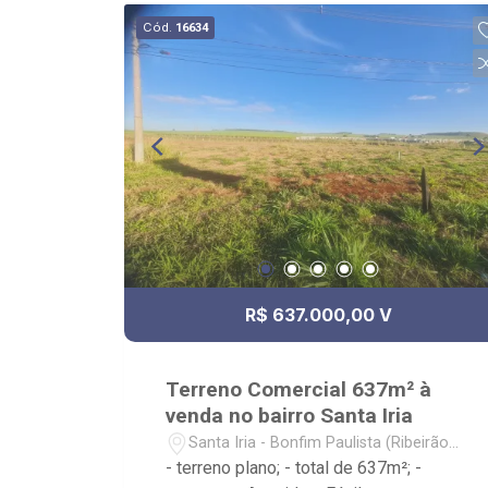
Cód.
16634
R$ 637.000,00 V
Terreno Comercial 637m² à
venda no bairro Santa Iria
Santa Iria - Bonfim Paulista (Ribeirão
Preto)/SP
- terreno plano; - total de 637m²; -