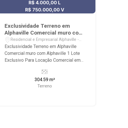
R$ 4.000,00 L
R$ 750.000,00 V
Exclusividade Terreno em
Alphaville Comercial muro com
Alphaville 1
Residencial e Empresarial Alphaville -
Ribeirão Preto/SP
Exclusividade Terreno em Alphaville
Comercial muro com Alphaville 1 Lote
Exclusivo Para Locação Comercial em
Alphaville - lado positivo - sentido
Alphaville - muro com Alphaville 1 -
304.59 m²
terreno na avenida principal - lote aclive
Terreno
- visibilidade dos dois sentidos - frente
face leste - não aceita-se qualquer tipo
de comércio.