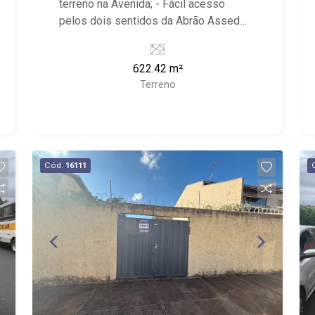
terreno na Avenida; - Fácil acesso
pelos dois sentidos da Abrão Assed
(Sp-333); - mesmo acesso do
condomínio portal dos Ipes;
622.42 m²
Terreno
Cód.
16111