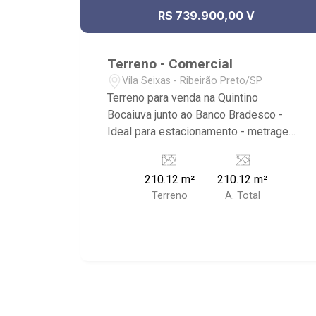
R$ 739.900,00 V
Terreno - Comercial
Vila Seixas - Ribeirão Preto/SP
Terreno para venda na Quintino
Bocaiuva junto ao Banco Bradesco -
Ideal para estacionamento - metragem
de 210m² - Plano - sugestão para lava
rápido, estacionamento ou construção
210.12 m²
210.12 m²
para qualquer necessidade - junto ao
Terreno
A. Total
portão dos funcionários do Hospital
das Clínicas Unidade Emergência -
próximo ao Hemocentro e Hospital São
Francisco - já com muro e portão frontal
- junto ao estacionamento do Banco
Bradesco - rua paralela a Nove de Julho
de sentido centro