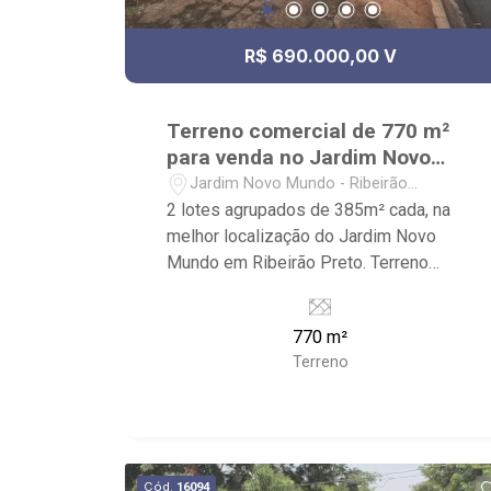
R$ 690.000,00 V
Terreno comercial de 770 m²
para venda no Jardim Novo
Mundo
Jardim Novo Mundo - Ribeirão
Preto/SP
2 lotes agrupados de 385m² cada, na
melhor localização do Jardim Novo
Mundo em Ribeirão Preto. Terreno
comercial de 770 m² para venda no
Jardim Novo Mundo - 770 m²; - Só
770 m²
vende os dois lotes juntos; - comercial
Terreno
ou residencial; - Próximo Academia
Atenas, 2 quadras da Av. João Bim,
Panificadora Bragueto, praças e
escolas, acesso rápido para Av treze
de Maio e Av. Meia Júnior.
Cód.
16094