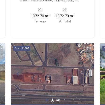
área; - Face sombra; - Lote plano; -
Localizado próximo ao Cristo Redentor,
Mansão Galo Bravo e Parque Das
1372.70 m²
1372.70 m²
Oliveiras e Rodovia Alexandre Balbo.
Terreno
A. Total
Cód.
11606