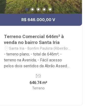
R$ 646.000,00 V
Terreno Comercial 646m² à
venda no bairro Santa Iria
Santa Iria - Bonfim Paulista (Ribeirão
Preto)/SP
- terreno plano; - total de 646m²; -
terreno na Avenida; - Fácil acesso
pelos dois sentidos da Abrão Assed
(Sp-333); - mesmo acesso do
condomínio portal dos Ipes;
646.74 m²
Terreno