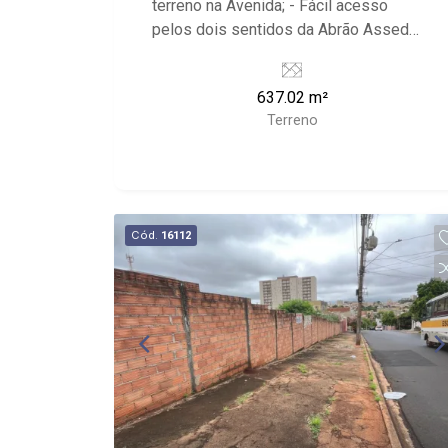
terreno na Avenida; - Fácil acesso
pelos dois sentidos da Abrão Assed
(Sp-333); - mesmo acesso do
condomínio portal dos Ipes;
637.02 m²
Terreno
Cód.
16112