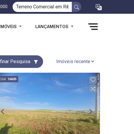
1000
IMÓVEIS
LANÇAMENTOS
finar Pesquisa
Cód.
16635