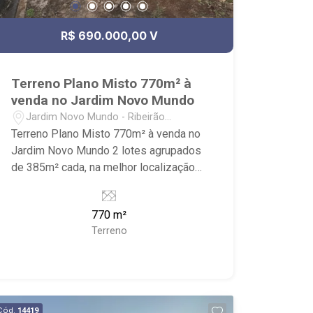
R$ 690.000,00 V
Terreno Plano Misto 770m² à
venda no Jardim Novo Mundo
Jardim Novo Mundo - Ribeirão
Preto/SP
Terreno Plano Misto 770m² à venda no
Jardim Novo Mundo 2 lotes agrupados
de 385m² cada, na melhor localização
do Jardim Novo Mundo em Ribeirão
Preto. - Plano; - Metragem de 770m²; -
770 m²
Próximo Academia Atenas, 2 quadras
Terreno
da Av. João Bim, Panificadora Bragueto,
praças e escolas, acesso rápido para
Av treze de Maio e Av. Meia Júnior. -
Sinta-se em casa na Ribeirão Imóveis,
afinal Somos e Vivemos Ribeirão: -
Cód.
14419