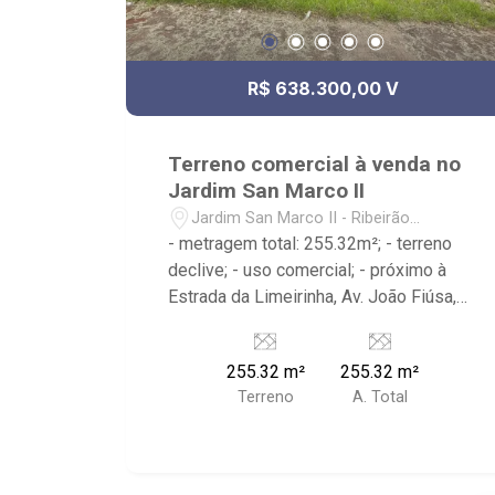
R$ 638.300,00 V
Terreno comercial à venda no
Jardim San Marco II
Jardim San Marco II - Ribeirão
Preto/SP
- metragem total: 255.32m²; - terreno
declive; - uso comercial; - próximo à
Estrada da Limeirinha, Av. João Fiúsa,
Picanha Fatiada Grill, Farmácia Drogal e
Cenourão
255.32 m²
255.32 m²
Terreno
A. Total