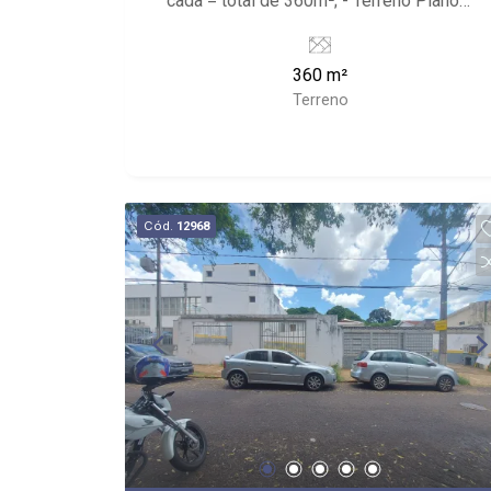
cada = total de 360m²; - Terreno Plano;
- Próximo ao Posto ALE, Restaurante El
Shadai e SESI.
360 m²
Terreno
Cód.
12968