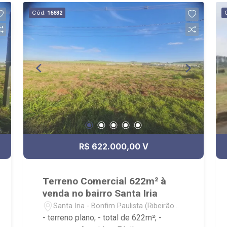
Cód.
16632
R$ 622.000,00 V
Terreno Comercial 622m² à
venda no bairro Santa Iria
Santa Iria - Bonfim Paulista (Ribeirão
Preto)/SP
- terreno plano; - total de 622m²; -