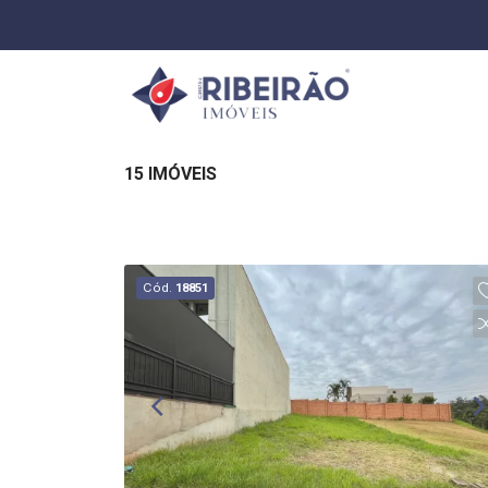
15 IMÓVEIS
Cód.
18851