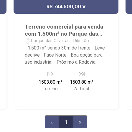
R$ 744.500,00 V
Terreno comercial para venda
com 1.500m² no Parque das
Oliveiras
Parque das Oliveiras - Ribeirão
Preto/SP
- 1.500 m² sendo 30m de frente - Leve
declive - Face Norte - Boa opção para
uso industrial - Próximo a Rodovia
Alexandre Balbo, Uber piso e futuras
instalações do Supermercado
1503.80 m²
1503.80 m²
Copercana Ribeirão Imóveis, uma
Terreno
A. Total
imobiliária com mais de 28 anos de
experiência e uma nova forma de fazer
negócios. Contando com uma equipe
atuante de consultores especialistas,
oferecemos mais proximidade com os
«
1
»
clientes, afim de entender seus