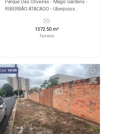
Parque Das Oliveiras - Magic Gardens -
RIBERBÃO ATACADO - Uberpisos
Acabamentos - Pico das Oliveiras -
Espaço Le Coq
1372.50 m²
Terreno
Cód.
16109