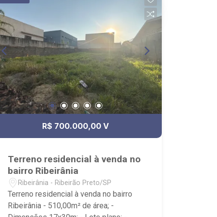
funcionários capacitados; - processos
rápidos e eficientes; - análise criteriosa
de documentação; - com foca: Zona Sul,
Zona Leste, Centro e Bonfim Paulista; -
para Venda, Compra e Locação,
imobiliária é Ribeirão - sede na Av.
Professor João Fiusa;
R$ 700.000,00 V
Terreno residencial à venda no
bairro Ribeirânia
Ribeirânia - Ribeirão Preto/SP
Terreno residencial à venda no bairro
Ribeirânia - 510,00m² de área; -