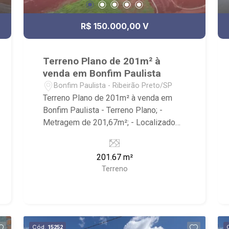
R$ 150.000,00 V
Terreno Plano de 201m² à
venda em Bonfim Paulista
Bonfim Paulista - Ribeirão Preto/SP
Terreno Plano de 201m² à venda em
Bonfim Paulista - Terreno Plano; -
Metragem de 201,67m²; - Localizado
próximo a Cervejaria Walfänger,
Superação Sport Center Academia
201.67 m²
Ginástica, Rodovia José Fregonezi.
Terreno
Cód.
15252