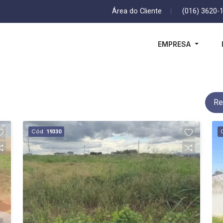
Área do Cliente
|
(016) 3620-
EMPRESA
Re
Cód.
19330