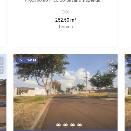
Próximo ao Pico do Savana, Fazenda
Santa Terezinha e Q. G. Fênix Airsoft.
252.50 m²
Terreno
Cód.
14114