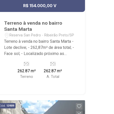
R$ 154.000,00 V
Terreno à venda no bairro
Santa Marta
Reserva San Pedro - Ribeirão Preto/SP
Terreno à venda no bairro Santa Marta -
Lote declive; - 262,87m² de área total; -
Face sol; - Localizado próximo as
Rodovias Antônio Machado Sant` Anna
e José Fregonezi, SUPERMERCADO
262.87 m²
262.87 m²
LUFE e diversos condomínios de
Terreno
A. Total
prédios e casas.
Cód.
13909