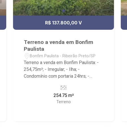
R$ 137.800,00 V
Terreno a venda em Bonfim
Paulista
Bonfim Paulista - Ribeirão Preto/SP
Terreno a venda em Bonfim Paulista: -
254,75m²; - Irregular; - Ilha; -
Condomínio com portaria 24hrs; -
Localizado próximo a Cervejaria
Walfänger, Superação Sport Center
254.75 m²
Academia Ginástica, Rodovia José
Terreno
Fregonezi.