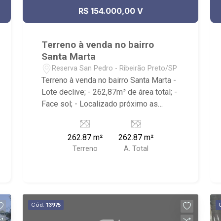
R$ 154.000,00 V
Terreno à venda no bairro
Santa Marta
Reserva San Pedro - Ribeirão Preto/SP
Terreno à venda no bairro Santa Marta -
Lote declive; - 262,87m² de área total; -
Face sol; - Localizado próximo as
Rodovias Antônio Machado Sant` Anna
e José Fregonezi, SUPERMERCADO
262.87 m²
262.87 m²
LUFE e diversos condomínios de
Terreno
A. Total
prédios e casas.
Cód.
13975