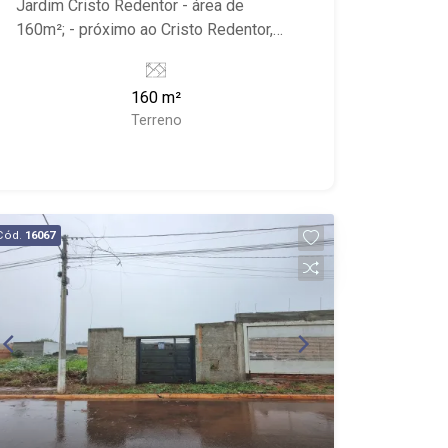
Jardim Cristo Redentor - área de
160m²; - próximo ao Cristo Redentor,
Parque Das Oliveiras; - lote plano; -
avenida de grande fluxo e importância. -
160 m²
ao lado de comércios.
Terreno
Cód.
16067