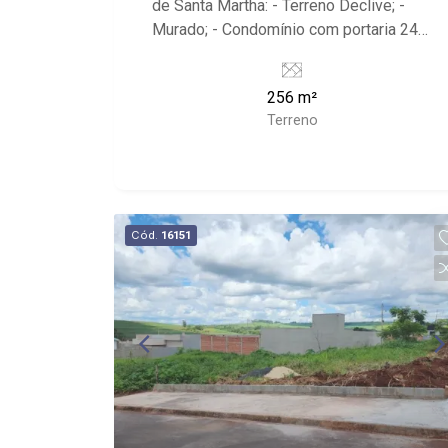
de Santa Martha: - Terreno Declive; -
Murado; - Condomínio com portaria 24h
e playground; - Próximo ao Rancho do
Juca, Panificadora da Lapa e Av. Mal.
256 m²
Costa e Silva;
Terreno
Cód.
16151