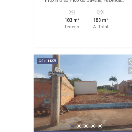
Próximo ao Pico do Savana, Fazenda
Santa Terezinha, Q. G. Fênix Airsoft, I9
Futebol Clube, Pacer Academia I9,
183 m²
183 m²
Supermercado Amaral entre outros.
Terreno
A. Total
Cód.
14275