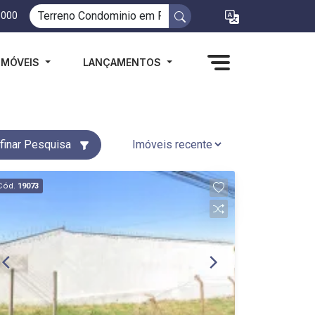
1000
IMÓVEIS
LANÇAMENTOS
finar Pesquisa
Cód.
19073