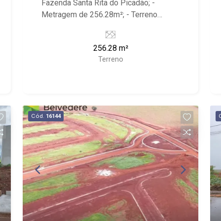
Fazenda Santa Rita do Picadão; -
Metragem de 256.28m²; - Terreno
Plano; - Localizado próximo ao
Residencial Quinta da Mata, Ranshow
256.28 m²
espaço e churrascaria Mariner.
Terreno
Cód.
16144