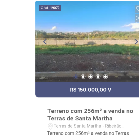
com foco: Zona Sul, Zona Leste, Centro
Cód.
19072
e Bonfim Paulista; - para Venda, Compra
e Locação, imobiliária é Ribeirão
Imóveis - sede na Av. Professor João
Fiusa;
R$ 150.000,00 V
Terreno com 256m² a venda no
Terras de Santa Martha
Terras de Santa Martha - Ribeirão
Preto/SP
Terreno com 256m² a venda no Terras