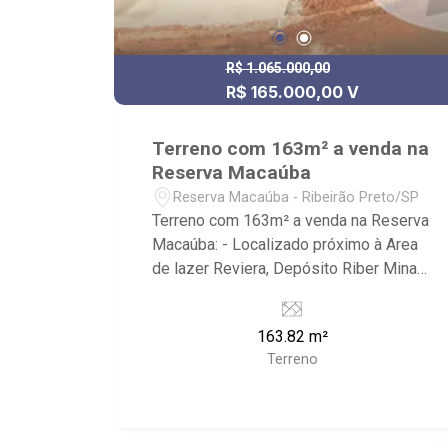
R$ 1.065.000,00
R$ 165.000,00 V
Terreno com 163m² a venda na
Reserva Macaúba
Reserva Macaúba - Ribeirão Preto/SP
Terreno com 163m² a venda na Reserva
Macaúba: - Localizado próximo à Area
de lazer Reviera, Depósito Riber Minas
e West Clube do Tiro. - Ribeirão
Imóveis, referência em venda, compra e
163.82 m²
locação. - Sinta-se em casa na Ribeirão
Terreno
Imóveis, afinal Somos e Vivemos
Ribeirão: - funcionários capacitados; -
processos rápidos e eficientes; -
análise criteriosa de documentação; -