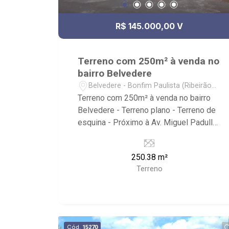
R$ 145.000,00 V
Terreno com 250m² à venda no
bairro Belvedere
Belvedere - Bonfim Paulista (Ribeirão
Preto)/SP
Terreno com 250m² à venda no bairro
Belvedere - Terreno plano - Terreno de
esquina - Próximo à Av. Miguel Padulla,
Rod. José Fregonezi
250.38 m²
Terreno
Cód.
15270