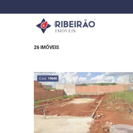
26 IMÓVEIS
Cód.
19640