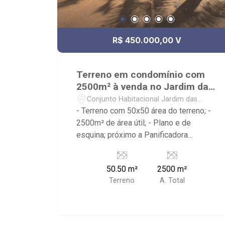
R$ 450.000,00 V
Terreno em condomínio com
2500m² à venda no Jardim das
Palmeiras
Conjunto Habitacional Jardim das
Palmeiras - Ribeirão Preto/SP
- Terreno com 50x50 área do terreno; -
2500m² de área útil; - Plano e de
esquina; próximo a Panificadora
Popular, Brava burguer, AmpArô
Embarium, V15 Sports, Parque das
50.50 m²
2500 m²
Gaivotas - Ribeirão Imóveis, referência
Terreno
A. Total
em venda, compra e locação. - Sinta-se
em casa na Ribeirão Imóveis, afinal
Somos e Vivemos Ribeirão: -
funcionários capacitados; - processos