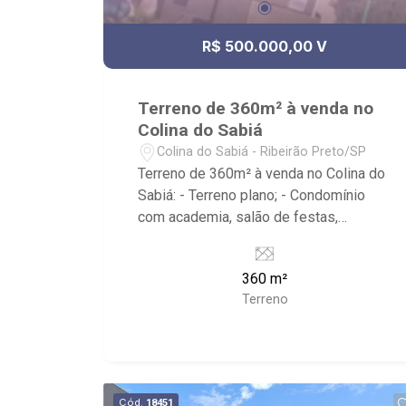
R$ 500.000,00 V
Terreno de 360m² à venda no
Colina do Sabiá
Colina do Sabiá - Ribeirão Preto/SP
Terreno de 360m² à venda no Colina do
Sabiá: - Terreno plano; - Condomínio
com academia, salão de festas,
playground e quadra de esportes; -
Próximo supermercado Tonelli,
360 m²
hortifruti Cenourão, escola Cervantes;
Terreno
Cód.
18451