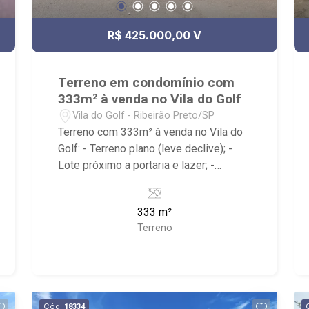
R$ 425.000,00 V
Terreno em condomínio com
333m² à venda no Vila do Golf
Vila do Golf - Ribeirão Preto/SP
Terreno com 333m² à venda no Vila do
Golf: - Terreno plano (leve declive); -
Lote próximo a portaria e lazer; -
Condomínio com quadra de tênis,
playground, piscina, academia, quadra
333 m²
de esportes, beach tenis, pet place,
Terreno
entre outros. - Próximo ao colégio
Concept e Sabin, entre Ribeirão
Shopping e Shopping Iguatemi. Ao lado
Leccatura Sorvetes Artesanal. Rápido
acesso para Hospital UNIMED.
Cód.
18334