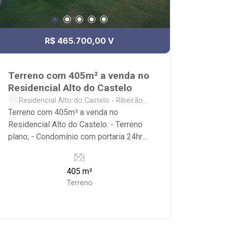
R$ 465.700,00 V
Terreno com 405m² a venda no
Residencial Alto do Castelo
Residencial Alto do Castelo - Ribeirão
Preto/SP
Terreno com 405m² a venda no
Residencial Alto do Castelo: - Terreno
plano; - Condomínio com portaria 24hrs,
campo de futebol, quadra de vôlei de
areia e playground, na parte alta da
405 m²
cidade; - Localizado próximo ao Santa
Terreno
Maria Outlet, Residencial Alto do Vale,
Condomínio Fazenda Santa Maria, fácil
acesso pela Anhanguera ou pelo bairro
Recreio das Acácias.