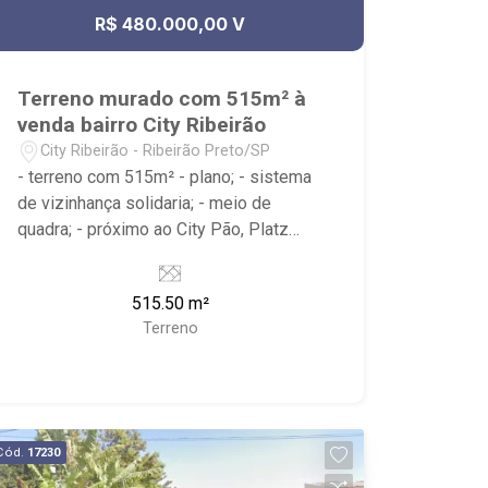
R$ 480.000,00 V
Terreno murado com 515m² à
venda bairro City Ribeirão
City Ribeirão - Ribeirão Preto/SP
- terreno com 515m² - plano; - sistema
de vizinhança solidaria; - meio de
quadra; - próximo ao City Pão, Platz
academia
515.50 m²
Terreno
Cód.
17230