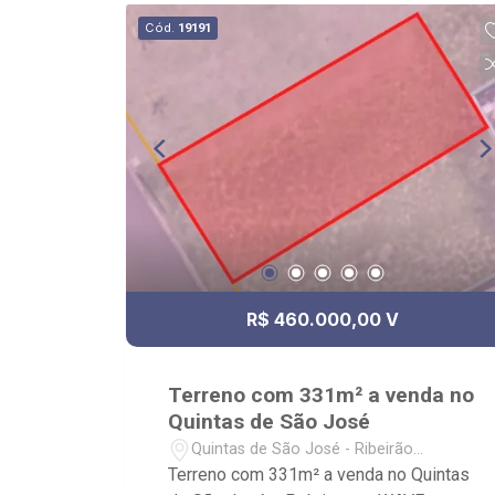
rápidos e eficientes; - análise criteriosa
Cód.
19191
de documentação; - com foco: Zona Sul,
Zona Leste, Centro e Bonfim Paulista; -
para Venda, Compra e Locação,
imobiliária é Ribeirão Imóveis - sede na
Av. Professor João Fiusa;
R$ 460.000,00 V
Terreno com 331m² a venda no
Quintas de São José
Quintas de São José - Ribeirão
Preto/SP
Terreno com 331m² a venda no Quintas