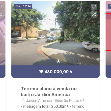
de documentação; - com foco: Zona Sul,
Cód.
19134
Zona Leste, Centro e Bonfim Paulista; -
para Venda, Compra e Locação,
imobiliária é Ribeirão Imóveis - sede na
Av. Professor João Fiusa;
R$ 480.000,00 V
Terreno plano à venda no
bairro Jardim América
Jardim América - Ribeirão Preto/SP
- metragem total: 250,00m²; - terreno