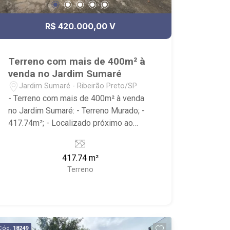
R$ 420.000,00 V
Terreno com mais de 400m² à
venda no Jardim Sumaré
Jardim Sumaré - Ribeirão Preto/SP
- Terreno com mais de 400m² à venda
no Jardim Sumaré: - Terreno Murado; -
417.74m²; - Localizado próximo ao
Shopping Santa Úrsula, Hospital São
Paulo e Droga Raia.
417.74 m²
Terreno
Cód.
18249