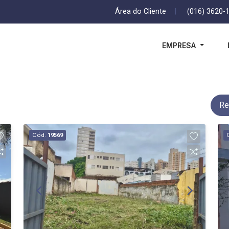
Área do Cliente
|
(016) 3620-
EMPRESA
Re
Cód.
19569