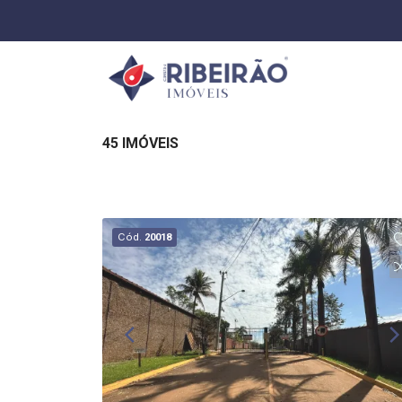
45 IMÓVEIS
Cód.
20018