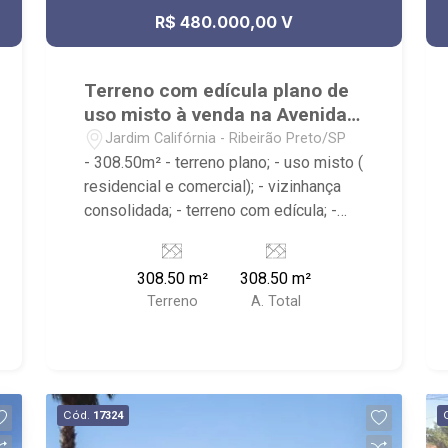
R$ 480.000,00 V
Terreno com edícula plano de
uso misto à venda na Avenida
Califórnia
Jardim Califórnia - Ribeirão Preto/SP
- 308.50m² - terreno plano; - uso misto (
residencial e comercial); - vizinhança
consolidada; - terreno com edícula; -
próximo À FAAP, Colégio Einstein, Barão
de Mauá
308.50 m²
308.50 m²
Terreno
A. Total
Cód.
17324