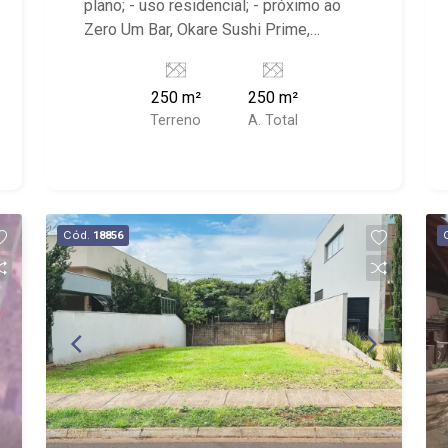
plano; - uso residencial; - próximo ao
Zero Um Bar, Okare Sushi Prime,
MAdreMia Restaurante
250 m²
250 m²
Terreno
A. Total
Cód.
18856