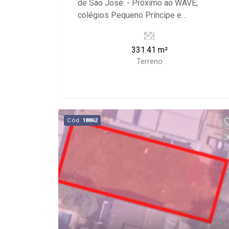
de São José: - Próximo ao WAVE,
colégios Pequeno Príncipe e
Cervantes, Cenourão, restaurantes e
farmácia; - Condomínio com portaria
331.41 m²
24h.
Terreno
Cód.
18862