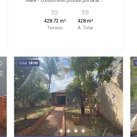
Mata - condomínio possui portaria
24hrs, clube privativo; - próximo à
VRStar Shop, Mata Santa Tereza,
428.72 m²
428 m²
Shopping Iguatemi e Ribeirão Shopping
Terreno
A. Total
Cód.
18190