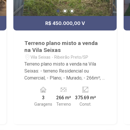
R$ 450.000,00 V
Terreno plano misto a venda
na Vila Seixas
Vila Seixas - Ribeirão Preto/SP
Terreno plano misto a venda na Vila
Seixas: - terreno Residencial ou
Comercial; - Plano; - Murado; - 266m²; -
Próximo à Av. independência e Praça 7
de Setembro. - Ribeirão Imóveis,
3
266 m²
375.69 m²
referência em venda, compra e locação.
Garagens
Terreno
Const.
- Sinta-se em casa na Ribeirão Imóveis,
afinal Somos e Vivemos Ribeirão: -
funcionários capacitados; - processos
rápidos e eficientes; - análise criteriosa