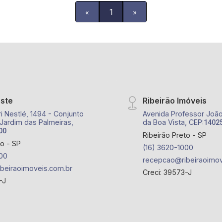
«
1
»
este
Ribeirão Imóveis
i Nestlé, 1494 - Conjunto
Avenida Professor João 
 Jardim das Palmeiras,
da Boa Vista, CEP:
1402
00
Ribeirão Preto - SP
to - SP
(16) 3620-1000
00
recepcao@ribeiraoimov
beiraoimoveis.com.br
Creci: 39573-J
-J