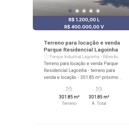
R$ 1.200,00 L
R$ 400.000,00 V
Terreno para locação e venda
Parque Residencial Lagoinha
Parque Industrial Lagoinha - Ribeirão
Preto/SP
Terreno para locação e venda Parque
Residencial Lagoinha - terreno para
venda e locação - 301.85 m² próximo à
FHENNIX - Saúde e bem estar,
xiaomibrasil, Buffet Infantil Universo
301.85 m²
301.85 m²
Feliz Ribeirão Preto
Terreno
A. Total