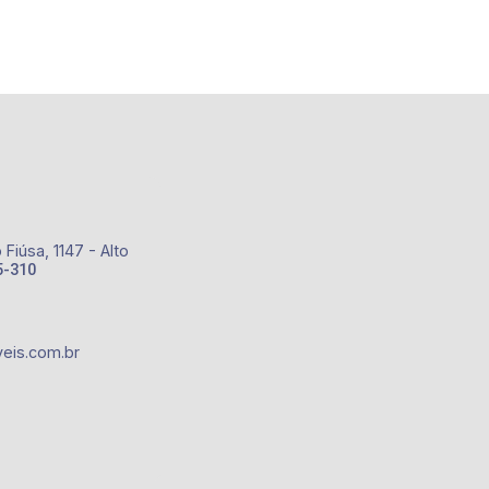
Fiúsa, 1147 - Alto
5-310
eis.com.br