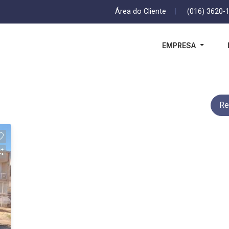
Área do Cliente
|
(016) 3620-
EMPRESA
Re