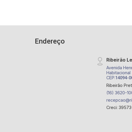
Endereço
Ribeirão L
Avenida Henr
Habitacional
CEP:
14094-0
Ribeirão Pre
(16) 3620-10
recepcao@ri
Creci: 39573