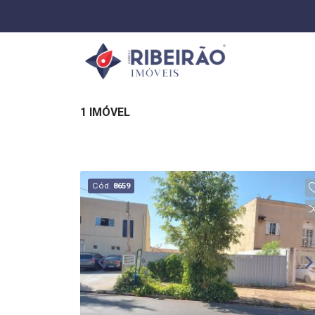
1 IMÓVEL
Cód.
8659