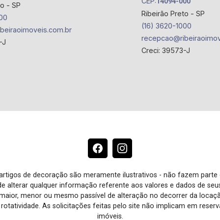
CEP:
14094-000
to - SP
Ribeirão Preto - SP
00
(16) 3620-1000
beiraoimoveis.com.br
recepcao@ribeiraoimov
-J
Creci: 39573-J
e artigos de decoração são meramente ilustrativos - não fazem parte
o de alterar qualquer informação referente aos valores e dados de se
aior, menor ou mesmo passível de alteração no decorrer da locaç
à rotatividade. As solicitações feitas pelo site não implicam em rese
imóveis.