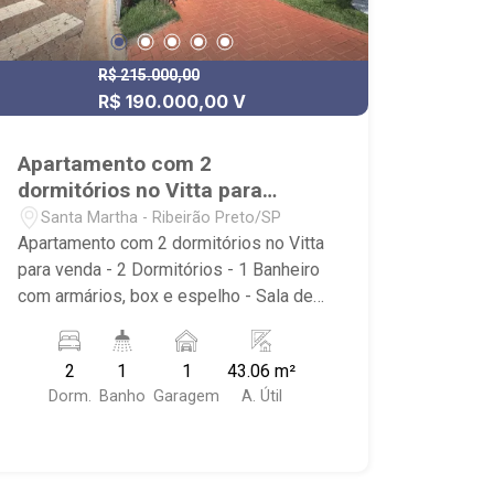
R$ 215.000,00
R$ 190.000,00 V
Apartamento com 2
dormitórios no Vitta para
venda
Santa Martha - Ribeirão Preto/SP
Apartamento com 2 dormitórios no Vitta
para venda - 2 Dormitórios - 1 Banheiro
com armários, box e espelho - Sala de
Jantar - Sala de TV - Cozinha Integrada
com armários - Área de Serviço -
2
1
1
43.06 m²
Condomínio com Piscina, Academia,
Dorm.
Banho
Garagem
A. Útil
Quadra poliesportiva, Bicicletário, Vaga
para visitantes, Salão de festas,
Brinquedoteca e Churrasqueira.