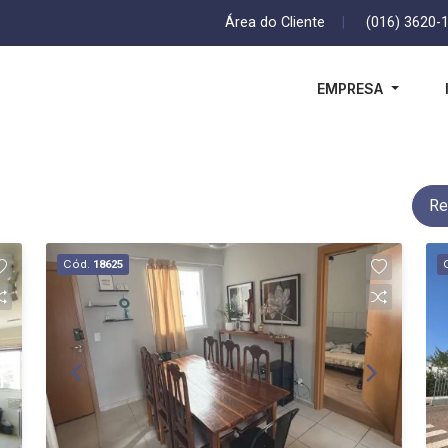
Área do Cliente
|
(016) 3620-
EMPRESA
Re
Cód.
18625