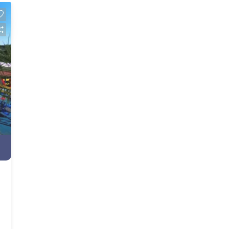
Ponto Ar Split, Praça de Encontro,
Quadra Poliesportiva, Salão de Festas,
Vaga Visitantes, Web Garden.