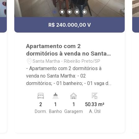
R$ 240.000,00 V
Apartamento com 2
dormitórios à venda no Santa
Martha
Santa Martha - Ribeirão Preto/SP
- Apartamento com 2 dormitórios à
venda no Santa Martha: - 02
dormitórios; - 01 banheiro; - 01 vaga de
garagem; - Sala de TV; - Próximo a
Praça Leo Gomes de Moraes, Rodovia
2
1
1
50.33 m²
José Fregonezi; - condomínio com
Dorm.
Banho
Garagem
A. Útil
bicicletário, Brinquedoteca,
Churrasqueira com Pergolado, Espaço
Fitness, Horta de Especiarias, Piscinas
com Solarium, Play Baby, Play Kids,