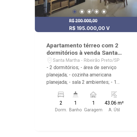
R$ 200.000,00
R$ 195.000,00 V
Apartamento térreo com 2
dormitórios à venda Santa
Martha
Santa Martha - Ribeirão Preto/SP
- 2 dormitórios; - área de serviço
planejada; - cozinha americana
planejada; - sala 2 ambientes; - 1
banheiro planejado com box e espelho;
- próximo ao Achei Multimarcas, Pico
2
1
1
43.06 m²
Bonfim
Dorm.
Banho
Garagem
A. Útil