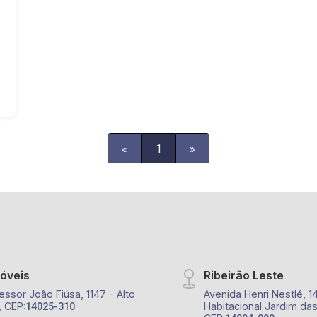
«
1
»
móveis
Ribeirão Leste
essor João Fiúsa, 1147 - Alto
Avenida Henri Nestlé, 1
, CEP:
Habitacional Jardim das
14025-310