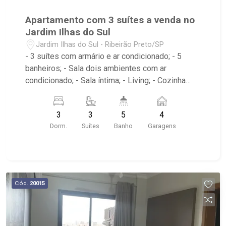
Apartamento com 3 suítes a venda no
Jardim Ilhas do Sul
Jardim Ilhas do Sul - Ribeirão Preto/SP
- 3 suítes com armário e ar condicionado; - 5
banheiros; - Sala dois ambientes com ar
condicionado; - Sala íntima; - Living; - Cozinha
tradicional planejada; - Despensa; - Escritório; -
Lavabo; - Área de serviço com banheiro; -
3
3
5
4
Varanda gourmet com churrasqueira; - Condômino
Dorm.
Suítes
Banho
Garagens
com Portaria 24hr,edifício com elevador Espaço
Gourmet, Piscina Adulto, Salão de Festa, Espaço
Pet, Piscina Infantil, Salão de Jogos, Playground,
Sauna, Fitness - Próximo ao Savegnago
Supermercado, Praça Mateus Nader Nemer e
Cód.
20015
Oba Hortifruti Farm;