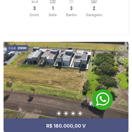
churrasqueira; - Corredor lateral; - Próximo ao
3
1
3
2
Espaço Bonfim, Waleli Hair, Coquet`s Creperia e
Dorm.
Suite
Banho
Garagens
EventosCabral Minimercado
Cód.
20000
R$ 180.000,00 V