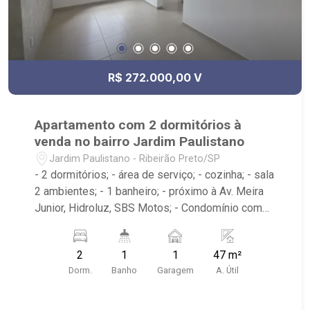
R$ 272.000,00 V
Apartamento com 2 dormitórios à
venda no bairro Jardim Paulistano
Jardim Paulistano - Ribeirão Preto/SP
- 2 dormitórios; - área de serviço; - cozinha; - sala
2 ambientes; - 1 banheiro; - próximo à Av. Meira
Junior, Hidroluz, SBS Motos; - Condomínio com
portaria 24h, piscinas, academia, quadra de
esportes, playground, churrasqueira, pet place
2
1
1
47 m²
entre outros
Dorm.
Banho
Garagem
A. Útil