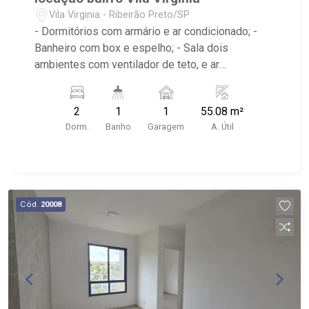
Vila Virginia - Ribeirão Preto/SP
- Dormitórios com armário e ar condicionado; -
Banheiro com box e espelho; - Sala dois
ambientes com ventilador de teto, e ar
condicionado; - Cozinha tradicional com armário; -
Área de serviço; - Iluminação; - Condomínio com
2
1
1
55.08 m²
portaria 24hr, Salão de festas, Playground,
Dorm.
Banho
Garagem
A. Útil
Espaço gourmet na área comum - Localizado
próximo ao Savegnago Supermercados Loja 08,
Academia & estúdio de Personal Ecos Fitness
Coach Bim e Avenida Professor João Fiuza.
Cód.
20008