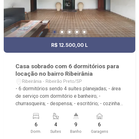
R$ 12.500,00 L
Casa sobrado com 6 dormitórios para
locação no bairro Ribeirânia
Ribeirânia - Ribeirão Preto/SP
- 6 dormitórios sendo 4 suítes planejadas; - área
de serviço com dormitório e banheiro; -
churrasqueira; - despensa; - escritório; - cozinha
planejada; - sala de estar; - sala de jantar; -
piscina; - 9 banheiros sendo 4 planejados com
6
4
9
6
box; - próximo ao Hospital São Francisco, Unaerp,
Dorm.
Suítes
Banho
Garagens
Parque Curipira