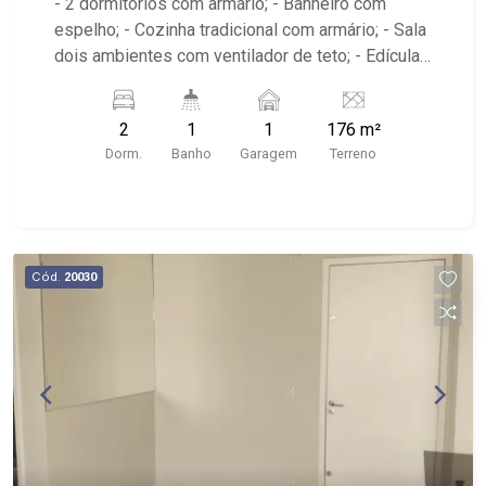
- 2 dormitórios com armário; - Banheiro com
espelho; - Cozinha tradicional com armário; - Sala
dois ambientes com ventilador de teto; - Edícula;
- Área de serviço; - iluminação; - Quintal
cimentado; - Próximo a avenida Itatiaia, Anshin
2
1
1
176 m²
Sushi Bar, Droga Raia, Invictus RP, Bar O
Dorm.
Banho
Garagem
Terreno
Português
Cód.
20030