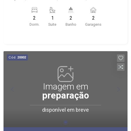
Av. do Café, USP, Hospital das Clínicas; -
Condomínio com roof top (piscina, academia
2
1
2
2
entre outros);
Dorm.
Suite
Banho
Garagens
Cód.
20002
Imagem em
preparação
disponível em breve