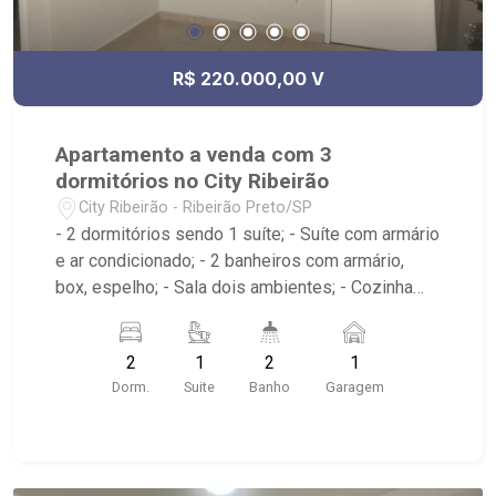
R$ 220.000,00 V
Apartamento a venda com 3
dormitórios no City Ribeirão
City Ribeirão - Ribeirão Preto/SP
- 2 dormitórios sendo 1 suíte; - Suíte com armário
e ar condicionado; - 2 banheiros com armário,
box, espelho; - Sala dois ambientes; - Cozinha
americana com armário; - Área de serviço com
armário; - Condomínio com Quadra poliesportiva,
2
1
2
1
Playground, Piscinas adulto e infantil, Área
Dorm.
Suite
Banho
Garagem
gourmet com churrasqueira, Salão de festas,
Portaria 24hrs; - Próximo ao Lojinha Bella Città
produção Pães Especiais, Casa da Flor | Creche
Pet | Banho e Tosa, City Pão Ribeirão Preto