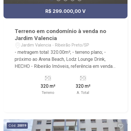
R$ 299.000,00 V
Terreno em condomínio à venda no
Jardim Valencia
Jardim Valencia - Ribeirão Preto/SP
- metragem total: 320.00m²; - terreno plano; -
próximo ao Arena Beach, Lodz Lounge Drink,
HECHO - Ribeirão Imóveis, referência em venda,
compra e locação. - Sinta-se em casa na Ribeirão
Imóveis, afinal Somos e Vivemos Ribeirão: -
320 m²
320 m²
funcionários capacitados; - processos rápidos e
Terreno
A. Total
eficientes; - análise criteriosa de documentação;
- com foco: Zona Sul, Zona Leste, Centro e
Bonfim Paulista; - para Venda, Compra e Locação,
imobiliária é Ribeirão Imóveis - sede na Av.
Professor João Fiusa;
Cód.
20019