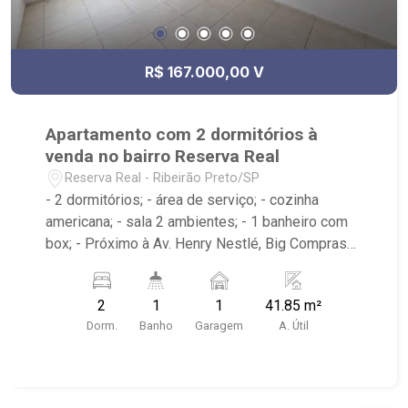
R$ 167.000,00 V
Apartamento com 2 dormitórios à
venda no bairro Reserva Real
Reserva Real - Ribeirão Preto/SP
- 2 dormitórios; - área de serviço; - cozinha
americana; - sala 2 ambientes; - 1 banheiro com
box; - Próximo à Av. Henry Nestlé, Big Compras
Supermercado; - Ribeirão Imóveis, referência em
venda, compra e locação. - Sinta-se em casa na
2
1
1
41.85 m²
Ribeirão Imóveis, afinal Somos e Vivemos
Dorm.
Banho
Garagem
A. Útil
Ribeirão: - funcionários capacitados; - processos
rápidos e eficientes; - análise criteriosa de
documentação; - com foco: Zona Sul, Zona Leste,
Centro e Bonfim Paulista; - para Venda, Compra e