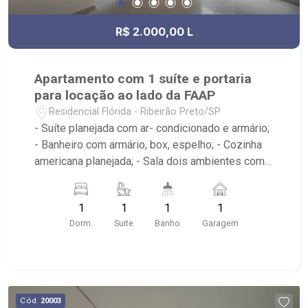
R$ 2.000,00 L
Apartamento com 1 suíte e portaria
para locação ao lado da FAAP
Residencial Flórida - Ribeirão Preto/SP
- Suíte planejada com ar- condicionado e armário;
- Banheiro com armário, box, espelho; - Cozinha
americana planejada; - Sala dois ambientes com
ar-condicionado - Varanda; - Área de serviço
planejada; - Condomínio: portaria 24hrs, piscina,
1
1
1
1
academia, sauna, quadra squash, área de
Dorm.
Suite
Banho
Garagem
churrasco, lavanderia; - Próximo a SBS Motors,
Colégio FAAP e Complexo de lojas e salas
comerciais, Independência Center.
Cód.
20003