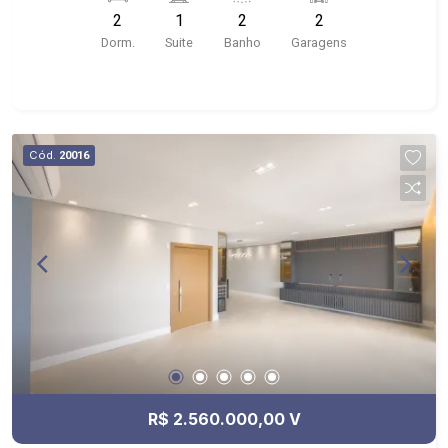
churrasqueira; - Localizado próximo ao Próximo a
2
1
2
2
Unaerp, Bar do Mineiro, Giacomo`s Pizza,Health
Dorm.
Suite
Banho
Garagens
Pharma Farmácia de Manipulação, Hotel Indi
Ribeirão
Cód.
20016
R$ 2.560.000,00 V