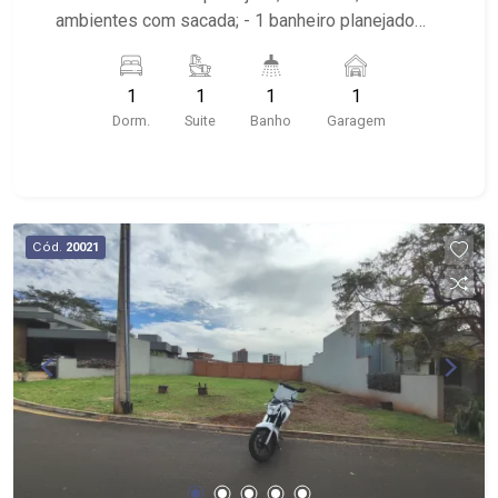
ambientes com sacada; - 1 banheiro planejado
com box e espelho; - próximo ao Ribeirão
Shopping, UNIP, Pizzaria Verace;
1
1
1
1
Dorm.
Suite
Banho
Garagem
Cód.
20021