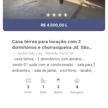
R$ 4.500,00 L
Casa térrea para locação com 3
dormitórios e churrasqueira Jd. São
Luiz
Jardim São Luiz - Ribeirão Preto/SP
- casa térrea; - 3 dormitórios com armário, -
sendo 01 suíte com ar condicionado. - sala para 2
ambientes, - sala de jantar, - escritório, - lavabo, -
cozinha planeja, - roupeiro, - área de serviço, -
garagem para 4 automóveis. - varanda gourmet -
3
1
3
4
quintal
Dorm.
Suite
Banho
Garagens