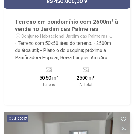
R$ 450.000,00 V
Terreno em condomínio com 2500m² à
venda no Jardim das Palmeiras
Conjunto Habitacional Jardim das Palmeiras -
Ribeirão Preto/SP
- Terreno com 50x50 área do terreno; - 2500m²
de área útil; - Plano e de esquina; próximo a
Panificadora Popular, Brava burguer, AmpArô
Embarium, V15 Sports, Parque das Gaivotas -
Ribeirão Imóveis, referência em venda, compra e
50.50 m²
2500 m²
locação. - Sinta-se em casa na Ribeirão Imóveis,
Terreno
A. Total
afinal Somos e Vivemos Ribeirão: - funcionários
capacitados; - processos rápidos e eficientes; -
análise criteriosa de documentação; - com foco:
Zona Sul, Zona Leste, Centro e Bonfim Paulista; -
para Venda, Compra e Locação, imobiliária é
Cód.
20017
Ribeirão Imóveis - sede na Av. Professor João
Fiusa;