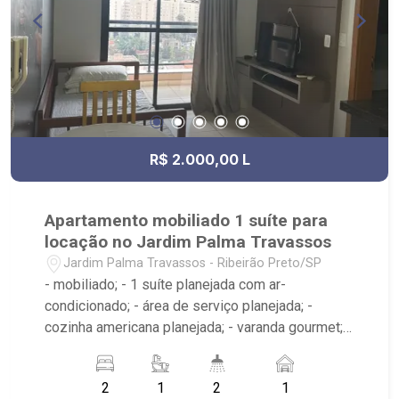
R$ 2.000,00 L
Apartamento mobiliado 1 suíte para
locação no Jardim Palma Travassos
Jardim Palma Travassos - Ribeirão Preto/SP
- mobiliado; - 1 suíte planejada com ar-
condicionado; - área de serviço planejada; -
cozinha americana planejada; - varanda gourmet; -
sala 2 ambientes; - 2 banheiros planejados com
box e espelho; - próximo ao Padaria Villa Sucreê,
2
1
2
1
Thikô Sushi, Academia Triatlon