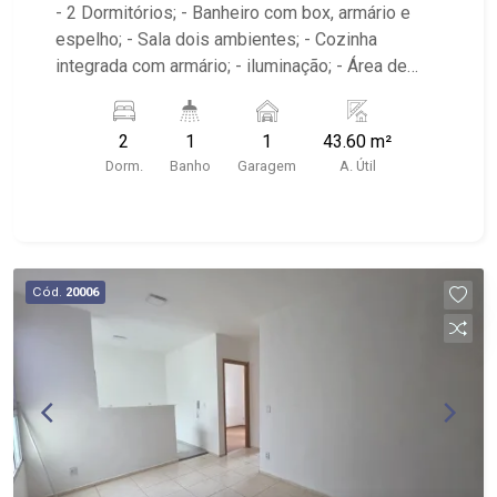
- 2 Dormitórios; - Banheiro com box, armário e
espelho; - Sala dois ambientes; - Cozinha
integrada com armário; - iluminação; - Área de
serviço; - Condomínio com lazer, portaria 24
horas, academia, piscina, quadra esportiva, salão
2
1
1
43.60 m²
de festas e playground; - Próximo ao espetinho
Dorm.
Banho
Garagem
A. Útil
pedra branca, Supermercado Rodrigues, Pizzaria
Cumpadis;
Cód.
20006