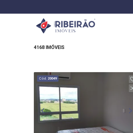
4168 IMÓVEIS
Cód.
20049