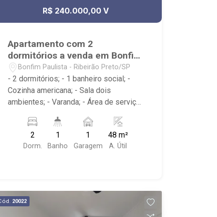
R$ 240.000,00 V
Apartamento com 2
dormitórios a venda em Bonfim
Paulista
Bonfim Paulista - Ribeirão Preto/SP
- 2 dormitórios; - 1 banheiro social; -
Cozinha americana; - Sala dois
ambientes; - Varanda; - Área de serviço;
- Condomínio com Portaria 24h, Piscina,
Campo de Futebol e Salão de Festas; -
2
1
1
48 m²
Próximo à DaniBe FullStore, Bola na
Dorm.
Banho
Garagem
A. Útil
Grama Bonfim, Baterias Batex,
supermercado Gricki e Centro de
Bonfim;
Cód.
20022