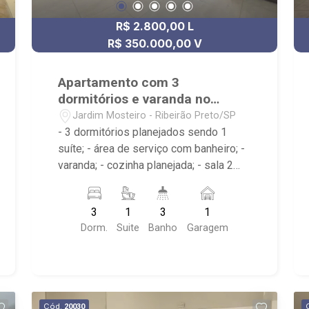
R$ 2.800,00 L
R$ 350.000,00 V
Apartamento com 3
dormitórios e varanda no
Jardim Mosteiro
Jardim Mosteiro - Ribeirão Preto/SP
- 3 dormitórios planejados sendo 1
suíte; - área de serviço com banheiro; -
varanda; - cozinha planejada; - sala 2
ambientes; - 3 banheiros com espelho
sendo 2 com box e 1 planejado; -
3
1
3
1
próximo ao Shopping Santa Ursula, Bar
Dorm.
Suite
Banho
Garagem
do Nelson, Stone Wall
Cód.
20030