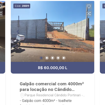
festas e academia; - Próximo a UNIP,
Cód.
20039
Novo Mercadão, Colégio Objetivo,
Ribeirão Shopping e Parque das Artes.
R$ 60.000,00 L
Galpão comercial com 4000m²
para locação no Cândido
Portinari
Parque Residencial Cândido Portinari -
Ribeirão Preto/SP
- Galpão com 4000m² - toalhete