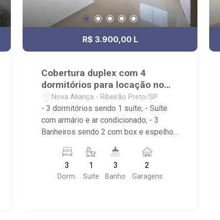
R$ 3.900,00 L
Cobertura duplex com 4
dormitórios para locação no
Nova Aliança
Nova Aliança - Ribeirão Preto/SP
- 3 dormitórios sendo 1 suíte; - Suíte
com armário e ar condicionado; - 3
Banheiros sendo 2 com box e espelho;
- Sala dois ambientes com ventilador
no teto; - Cozinha americana planejada;
3
1
3
2
- Cozinha já com cooktop e depurador; -
Dorm.
Suite
Banho
Garagens
Varanda gourmet com churrasqueira; -
Área de serviço; - Lavabo; - Iluminação;
- Condomínio com elevador, portaria
24h, piscina, brinquedoteca, salão de