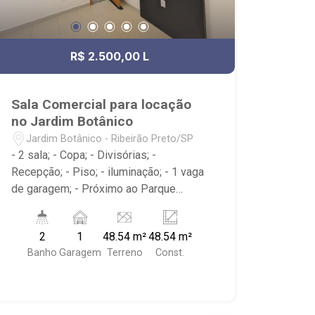
R$ 2.500,00 L
Sala Comercial para locação
no Jardim Botânico
Jardim Botânico - Ribeirão Preto/SP
- 2 sala; - Copa; - Divisórias; -
Recepção; - Piso; - iluminação; - 1 vaga
de garagem; - Próximo ao Parque
Municipal Dr. Luis Carlos Raya,
Savegnago Supermercados,
2
1
48.54 m²
48.54 m²
McDonald`s, Tibursiu`s - Botânico; -
Banho
Garagem
Terreno
Const.
Ribeirão Imóveis, referência em venda,
compra e locação. - Sinta-se em casa
na Ribeirão Imóveis, afinal Somos e
Vivemos Ribeirão: - funcionários