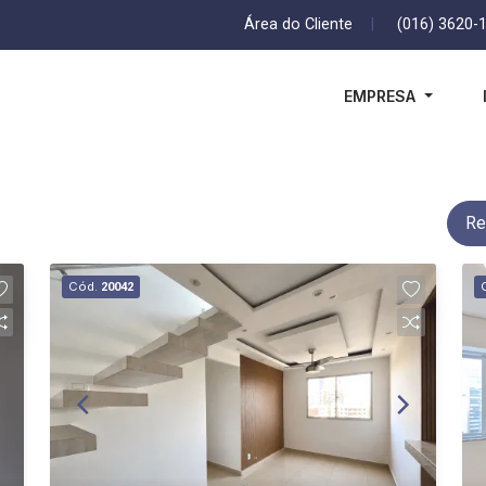
Área do Cliente
|
(016) 3620-
EMPRESA
Re
Cód.
20042