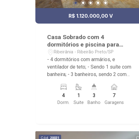
R$ 1.120.000,00 V
Casa Sobrado com 4
dormitórios e piscina para
venda na Ribeirânia
Ribeirânia - Ribeirão Preto/SP
- 4 dormitórios com armários, e
ventilador de teto; - Sendo 1 suíte com
banheira; - 3 banheiros, sendo 2 com
armários, box e espelho; - Sala dois
ambientes; - Ventilador de teto; -
4
1
3
7
Cozinha tradicional planejada; -
Dorm.
Suite
Banho
Garagens
Despensa; - Área de serviço; - Varanda;
- Lavabo; - Piscina com
hidromassagem e prainha; -
Aquecimento solar; - Sauna; - Canil; -
Iluminação; - Sobrado invertido. -
Cód.
20031