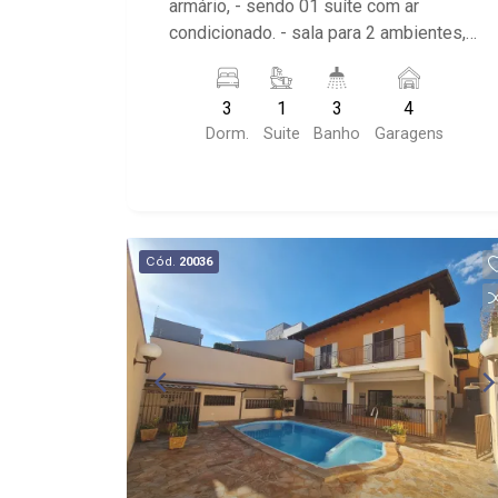
armário, - sendo 01 suíte com ar
condicionado. - sala para 2 ambientes, -
sala de jantar, - escritório, - lavabo, -
cozinha planeja, - roupeiro, - área de
3
1
3
4
serviço, - garagem para 4 automóveis. -
Dorm.
Suite
Banho
Garagens
varanda gourmet - quintal
Cód.
20036