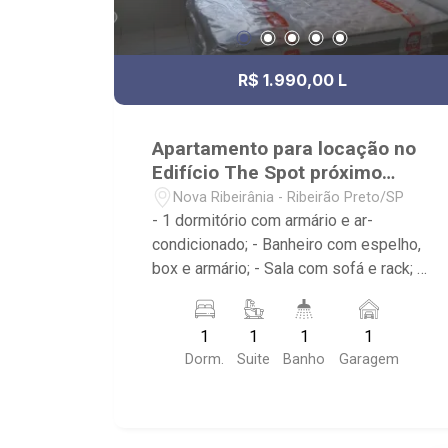
R$ 1.990,00 L
Apartamento para locação no
Edifício The Spot próximo
UNAERP
Nova Ribeirânia - Ribeirão Preto/SP
- 1 dormitório com armário e ar-
condicionado; - Banheiro com espelho,
box e armário; - Sala com sofá e rack; -
cozinha americana planejada com
geladeira, microondas e fogão; -
1
1
1
1
Condomínio com portaria 24 horas, sala
Dorm.
Suite
Banho
Garagem
de estudos, biblioteca, cozinha
gourmet, lavanderia, piscina e
churrasqueira; - Próximo ao Estádio
Santa Cruz -Hard Rock Café, Hospital