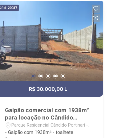
capacitados; - processos rápidos e
Cód.
20037
eficientes; - análise criteriosa de
documentação; - com foco: Zona Sul,
Zona Leste, Centro e Bonfim Paulista; -
para Venda, Compra e Locação,
imobiliária é Ribeirão Imóveis - sede na
Av. Professor João Fiusa;
R$ 30.000,00 L
Galpão comercial com 1938m²
para locação no Cândido
Portinari
Parque Residencial Cândido Portinari -
Ribeirão Preto/SP
- Galpão com 1938m² - toalhete