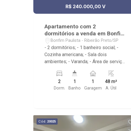
R$ 240.000,00 V
Apartamento com 2
dormitórios a venda em Bonfim
Paulista
Bonfim Paulista - Ribeirão Preto/SP
- 2 dormitórios; - 1 banheiro social; -
Cozinha americana; - Sala dois
ambientes; - Varanda; - Área de serviço;
- Condomínio com Portaria 24h, Piscina,
Campo de Futebol e Salão de Festas; -
2
1
1
48 m²
Próximo à DaniBe FullStore, Bola na
Dorm.
Banho
Garagem
A. Útil
Grama Bonfim, Baterias Batex,
supermercado Gricki e Centro de
Bonfim;
Cód.
20025