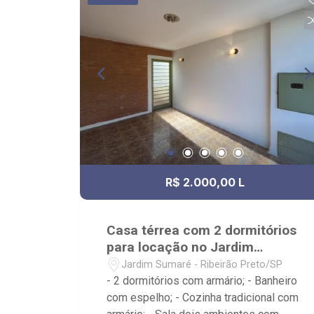
Próximo ao Novo Shopping, Salsa`s
Restaurante, Assaí Atacadista -
Ribeirão Preto Cantina da Picanha
Restaurante & Chopperia
R$ 2.000,00 L
Casa térrea com 2 dormitórios
para locação no Jardim
Sumaré
Jardim Sumaré - Ribeirão Preto/SP
- 2 dormitórios com armário; - Banheiro
com espelho; - Cozinha tradicional com