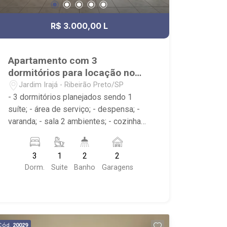
R$ 3.000,00 L
Apartamento com 3
dormitórios para locação no
Jardim Irajá
Jardim Irajá - Ribeirão Preto/SP
- 3 dormitórios planejados sendo 1
suíte; - área de serviço; - despensa; -
varanda; - sala 2 ambientes; - cozinha
planejada; - 2 banheiros planejados com
box e espelho; - próximo ao Josemar
3
1
2
2
Grill, Jasmin Restaurante, Burguer King
Dorm.
Suite
Banho
Garagens
Cód.
20029