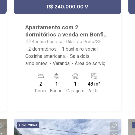
R$ 240.000,00 V
Apartamento com 2
dormitórios a venda em Bonfim
Paulista
Bonfim Paulista - Ribeirão Preto/SP
- 2 dormitórios; - 1 banheiro social; -
Cozinha americana; - Sala dois
ambientes; - Varanda; - Área de serviço;
- Condomínio com Portaria 24h, Piscina,
Campo de Futebol e Salão de Festas; -
2
1
1
48 m²
Próximo à DaniBe FullStore, Bola na
Dorm.
Banho
Garagem
A. Útil
Grama Bonfim, Baterias Batex,
supermercado Gricki e Centro de
Bonfim;
Cód.
20023