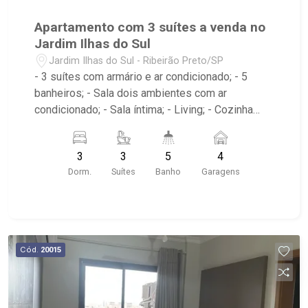
Apartamento com 3 suítes a venda no
Jardim Ilhas do Sul
Jardim Ilhas do Sul - Ribeirão Preto/SP
- 3 suítes com armário e ar condicionado; - 5
banheiros; - Sala dois ambientes com ar
condicionado; - Sala íntima; - Living; - Cozinha
tradicional planejada; - Despensa; - Escritório; -
Lavabo; - Área de serviço com banheiro; -
3
3
5
4
Varanda gourmet com churrasqueira; - Condômino
Dorm.
Suítes
Banho
Garagens
com Portaria 24hr,edifício com elevador Espaço
Gourmet, Piscina Adulto, Salão de Festa, Espaço
Pet, Piscina Infantil, Salão de Jogos, Playground,
Sauna, Fitness - Próximo ao Savegnago
Supermercado, Praça Mateus Nader Nemer e
Cód.
20015
Oba Hortifruti Farm;