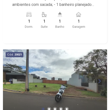
ambientes com sacada; - 1 banheiro planejado
com box e espelho; - próximo ao Ribeirão
Shopping, UNIP, Pizzaria Verace;
1
1
1
1
Dorm.
Suite
Banho
Garagem
Cód.
20021