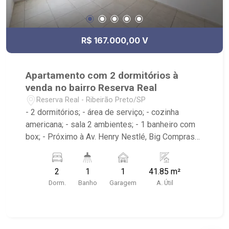
R$ 167.000,00 V
Apartamento com 2 dormitórios à
venda no bairro Reserva Real
Reserva Real - Ribeirão Preto/SP
- 2 dormitórios; - área de serviço; - cozinha
americana; - sala 2 ambientes; - 1 banheiro com
box; - Próximo à Av. Henry Nestlé, Big Compras
Supermercado; - Ribeirão Imóveis, referência em
venda, compra e locação. - Sinta-se em casa na
2
1
1
41.85 m²
Ribeirão Imóveis, afinal Somos e Vivemos
Dorm.
Banho
Garagem
A. Útil
Ribeirão: - funcionários capacitados; - processos
rápidos e eficientes; - análise criteriosa de
documentação; - com foco: Zona Sul, Zona Leste,
Centro e Bonfim Paulista; - para Venda, Compra e