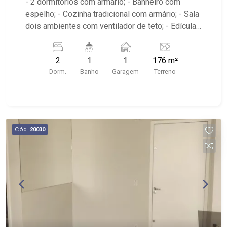
- 2 dormitórios com armário; - Banheiro com
espelho; - Cozinha tradicional com armário; - Sala
dois ambientes com ventilador de teto; - Edícula;
- Área de serviço; - iluminação; - Quintal
cimentado; - Próximo a avenida Itatiaia, Anshin
2
1
1
176 m²
Sushi Bar, Droga Raia, Invictus RP, Bar O
Dorm.
Banho
Garagem
Terreno
Português
Cód.
20030