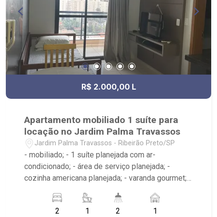
R$ 2.000,00 L
Apartamento mobiliado 1 suíte para
locação no Jardim Palma Travassos
Jardim Palma Travassos - Ribeirão Preto/SP
- mobiliado; - 1 suíte planejada com ar-
condicionado; - área de serviço planejada; -
cozinha americana planejada; - varanda gourmet; -
sala 2 ambientes; - 2 banheiros planejados com
box e espelho; - próximo ao Padaria Villa Sucreê,
2
1
2
1
Thikô Sushi, Academia Triatlon