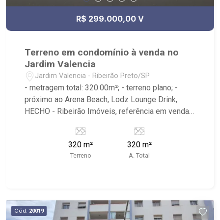
R$ 299.000,00 V
Terreno em condomínio à venda no
Jardim Valencia
Jardim Valencia - Ribeirão Preto/SP
- metragem total: 320.00m²; - terreno plano; -
próximo ao Arena Beach, Lodz Lounge Drink,
HECHO - Ribeirão Imóveis, referência em venda,
compra e locação. - Sinta-se em casa na Ribeirão
Imóveis, afinal Somos e Vivemos Ribeirão: -
320 m²
320 m²
funcionários capacitados; - processos rápidos e
Terreno
A. Total
eficientes; - análise criteriosa de documentação;
- com foco: Zona Sul, Zona Leste, Centro e
Bonfim Paulista; - para Venda, Compra e Locação,
imobiliária é Ribeirão Imóveis - sede na Av.
Professor João Fiusa;
Cód.
20019