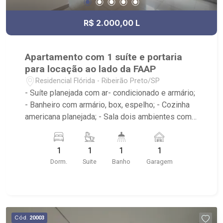
R$ 2.000,00 L
Apartamento com 1 suíte e portaria
para locação ao lado da FAAP
Residencial Flórida - Ribeirão Preto/SP
- Suíte planejada com ar- condicionado e armário;
- Banheiro com armário, box, espelho; - Cozinha
americana planejada; - Sala dois ambientes com
ar-condicionado - Varanda; - Área de serviço
planejada; - Condomínio: portaria 24hrs, piscina,
1
1
1
1
academia, sauna, quadra squash, área de
Dorm.
Suite
Banho
Garagem
churrasco, lavanderia; - Próximo a SBS Motors,
Colégio FAAP e Complexo de lojas e salas
comerciais, Independência Center.
Cód.
20003