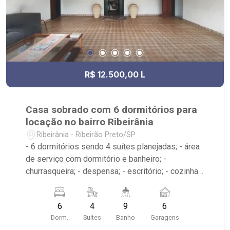
R$ 12.500,00 L
Casa sobrado com 6 dormitórios para
locação no bairro Ribeirânia
Ribeirânia - Ribeirão Preto/SP
- 6 dormitórios sendo 4 suítes planejadas; - área
de serviço com dormitório e banheiro; -
churrasqueira; - despensa; - escritório; - cozinha
planejada; - sala de estar; - sala de jantar; -
piscina; - 9 banheiros sendo 4 planejados com
6
4
9
6
box; - próximo ao Hospital São Francisco, Unaerp,
Dorm.
Suítes
Banho
Garagens
Parque Curipira