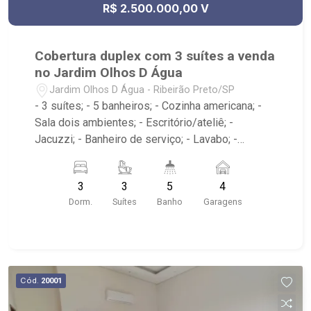
R$ 2.500.000,00 V
Cobertura duplex com 3 suítes a venda
no Jardim Olhos D Água
Jardim Olhos D Água - Ribeirão Preto/SP
- 3 suítes; - 5 banheiros; - Cozinha americana; -
Sala dois ambientes; - Escritório/ateliê; -
Jacuzzi; - Banheiro de serviço; - Lavabo; -
Varanda gourmet com churrasqueira; - Edifício
com elevador; - Condomínio com portaria 24h,
3
3
5
4
piscina, academia, salão de festas e playground;.
Dorm.
Suítes
Banho
Garagens
- Localizado na Avenida Professor João Fiusa,
próximo ao Colégio Pequeno Príncipe, Borelli,
Parque Olhos d?Água e Hospital Unimed;.
Cód.
20001