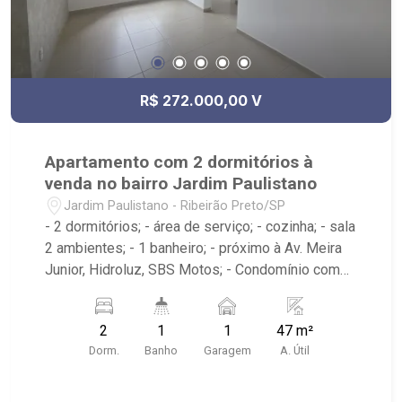
R$ 272.000,00 V
Apartamento com 2 dormitórios à
venda no bairro Jardim Paulistano
Jardim Paulistano - Ribeirão Preto/SP
- 2 dormitórios; - área de serviço; - cozinha; - sala
2 ambientes; - 1 banheiro; - próximo à Av. Meira
Junior, Hidroluz, SBS Motos; - Condomínio com
portaria 24h, piscinas, academia, quadra de
esportes, playground, churrasqueira, pet place
2
1
1
47 m²
entre outros
Dorm.
Banho
Garagem
A. Útil