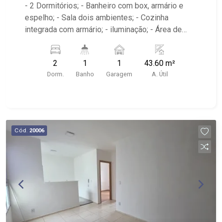
- 2 Dormitórios; - Banheiro com box, armário e
espelho; - Sala dois ambientes; - Cozinha
integrada com armário; - iluminação; - Área de
serviço; - Condomínio com lazer, portaria 24
horas, academia, piscina, quadra esportiva, salão
2
1
1
43.60 m²
de festas e playground; - Próximo ao espetinho
Dorm.
Banho
Garagem
A. Útil
pedra branca, Supermercado Rodrigues, Pizzaria
Cumpadis;
Cód.
20006