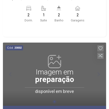
Av. do Café, USP, Hospital das Clínicas; -
Condomínio com roof top (piscina, academia
2
1
2
2
entre outros);
Dorm.
Suite
Banho
Garagens
Cód.
20002
Imagem em
preparação
disponível em breve