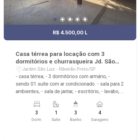
R$ 4.500,00 L
Casa térrea para locação com 3
dormitórios e churrasqueira Jd. São
Luiz
Jardim São Luiz - Ribeirão Preto/SP
- casa térrea; - 3 dormitórios com armário, -
sendo 01 suíte com ar condicionado. - sala para 2
ambientes, - sala de jantar, - escritório, - lavabo, -
cozinha planeja, - roupeiro, - área de serviço, -
garagem para 4 automóveis. - varanda gourmet -
3
1
3
4
quintal
Dorm.
Suite
Banho
Garagens