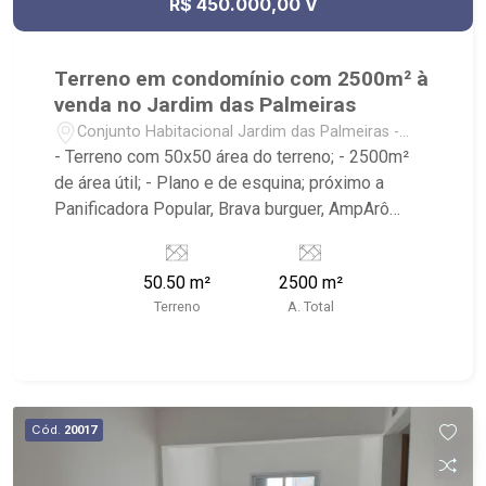
R$ 450.000,00 V
Terreno em condomínio com 2500m² à
venda no Jardim das Palmeiras
Conjunto Habitacional Jardim das Palmeiras -
Ribeirão Preto/SP
- Terreno com 50x50 área do terreno; - 2500m²
de área útil; - Plano e de esquina; próximo a
Panificadora Popular, Brava burguer, AmpArô
Embarium, V15 Sports, Parque das Gaivotas -
Ribeirão Imóveis, referência em venda, compra e
50.50 m²
2500 m²
locação. - Sinta-se em casa na Ribeirão Imóveis,
Terreno
A. Total
afinal Somos e Vivemos Ribeirão: - funcionários
capacitados; - processos rápidos e eficientes; -
análise criteriosa de documentação; - com foco:
Zona Sul, Zona Leste, Centro e Bonfim Paulista; -
para Venda, Compra e Locação, imobiliária é
Cód.
20017
Ribeirão Imóveis - sede na Av. Professor João
Fiusa;