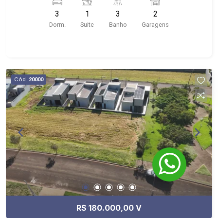
churrasqueira; - Corredor lateral; - Próximo ao
3
1
3
2
Espaço Bonfim, Waleli Hair, Coquet`s Creperia e
Dorm.
Suite
Banho
Garagens
EventosCabral Minimercado
Cód.
20000
R$ 180.000,00 V