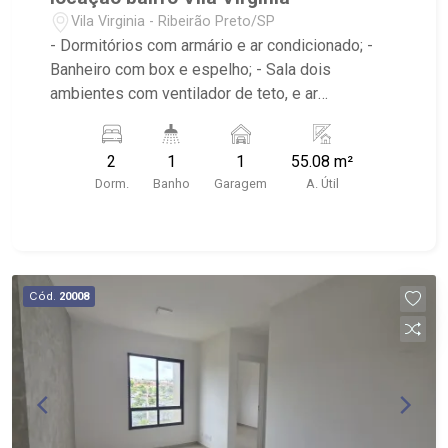
Vila Virginia - Ribeirão Preto/SP
- Dormitórios com armário e ar condicionado; -
Banheiro com box e espelho; - Sala dois
ambientes com ventilador de teto, e ar
condicionado; - Cozinha tradicional com armário; -
Área de serviço; - Iluminação; - Condomínio com
2
1
1
55.08 m²
portaria 24hr, Salão de festas, Playground,
Dorm.
Banho
Garagem
A. Útil
Espaço gourmet na área comum - Localizado
próximo ao Savegnago Supermercados Loja 08,
Academia & estúdio de Personal Ecos Fitness
Coach Bim e Avenida Professor João Fiuza.
Cód.
20008