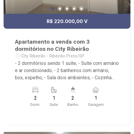
R$ 220.000,00 V
Apartamento a venda com 3
dormitórios no City Ribeirão
City Ribeirão - Ribeirão Preto/SP
- 2 dormitórios sendo 1 suíte; - Suíte com armário
e ar condicionado; - 2 banheiros com armário,
box, espelho; - Sala dois ambientes; - Cozinha
americana com armário; - Área de serviço com
armário; - Condomínio com Quadra poliesportiva,
2
1
2
1
Playground, Piscinas adulto e infantil, Área
Dorm.
Suite
Banho
Garagem
gourmet com churrasqueira, Salão de festas,
Portaria 24hrs; - Próximo ao Lojinha Bella Città
produção Pães Especiais, Casa da Flor | Creche
Pet | Banho e Tosa, City Pão Ribeirão Preto