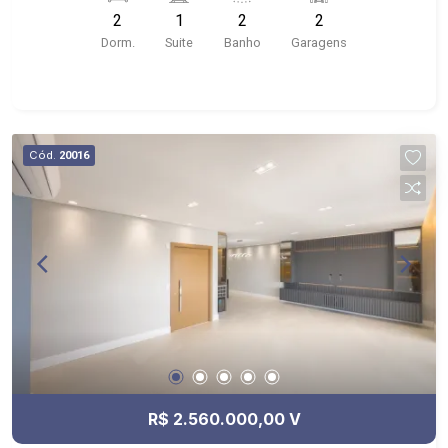
churrasqueira; - Localizado próximo ao Próximo a
2
1
2
2
Unaerp, Bar do Mineiro, Giacomo`s Pizza,Health
Dorm.
Suite
Banho
Garagens
Pharma Farmácia de Manipulação, Hotel Indi
Ribeirão
Cód.
20016
R$ 2.560.000,00 V