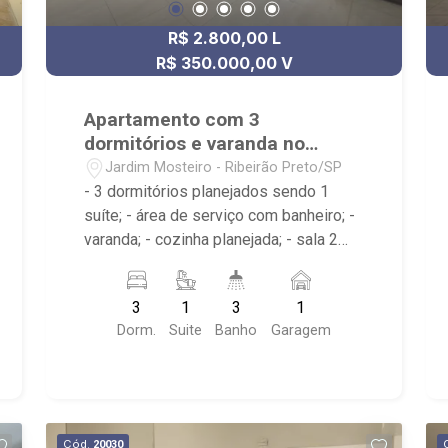
R$ 2.800,00 L
R$ 350.000,00 V
Apartamento com 3
dormitórios e varanda no
Jardim Mosteiro
Jardim Mosteiro - Ribeirão Preto/SP
- 3 dormitórios planejados sendo 1
suíte; - área de serviço com banheiro; -
varanda; - cozinha planejada; - sala 2
ambientes; - 3 banheiros com espelho
sendo 2 com box e 1 planejado; -
3
1
3
1
próximo ao Shopping Santa Ursula, Bar
Dorm.
Suite
Banho
Garagem
do Nelson, Stone Wall
Cód.
20030