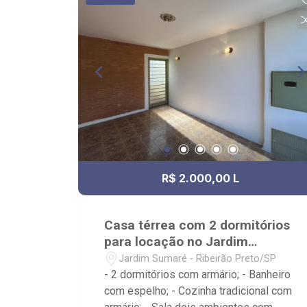
Próximo ao Novo Shopping, Salsa`s
Restaurante, Assaí Atacadista -
Ribeirão Preto Cantina da Picanha
Restaurante & Chopperia
R$ 2.000,00 L
Casa térrea com 2 dormitórios
para locação no Jardim
Sumaré
Jardim Sumaré - Ribeirão Preto/SP
- 2 dormitórios com armário; - Banheiro
com espelho; - Cozinha tradicional com