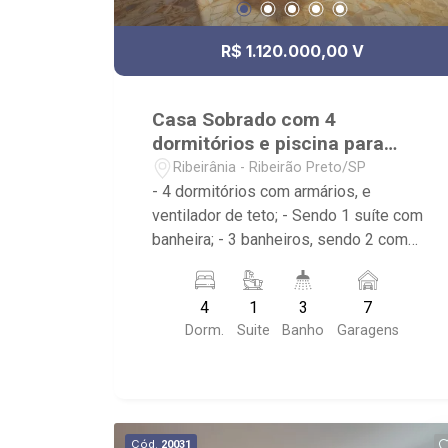
R$ 1.120.000,00 V
Casa Sobrado com 4
dormitórios e piscina para
venda na Ribeirânia
Ribeirânia - Ribeirão Preto/SP
- 4 dormitórios com armários, e
ventilador de teto; - Sendo 1 suíte com
banheira; - 3 banheiros, sendo 2 com
armários, box e espelho; - Sala dois
ambientes; - Ventilador de teto; -
4
1
3
7
Cozinha tradicional planejada; -
Dorm.
Suite
Banho
Garagens
Despensa; - Área de serviço; - Varanda;
- Lavabo; - Piscina com
hidromassagem e prainha; -
Aquecimento solar; - Sauna; - Canil; -
Iluminação; - Sobrado invertido. -
Cód.
20031