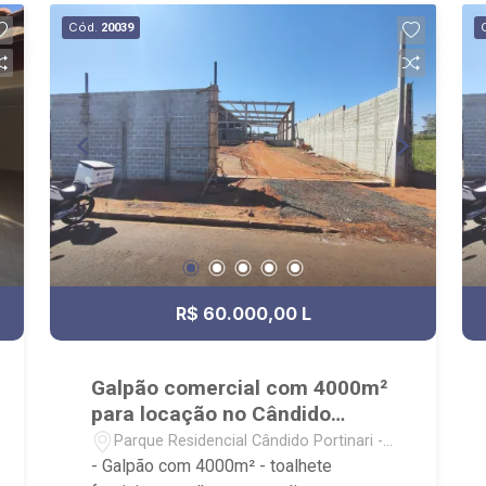
festas e academia; - Próximo a UNIP,
Cód.
20039
Novo Mercadão, Colégio Objetivo,
Ribeirão Shopping e Parque das Artes.
R$ 60.000,00 L
Galpão comercial com 4000m²
para locação no Cândido
Portinari
Parque Residencial Cândido Portinari -
Ribeirão Preto/SP
- Galpão com 4000m² - toalhete