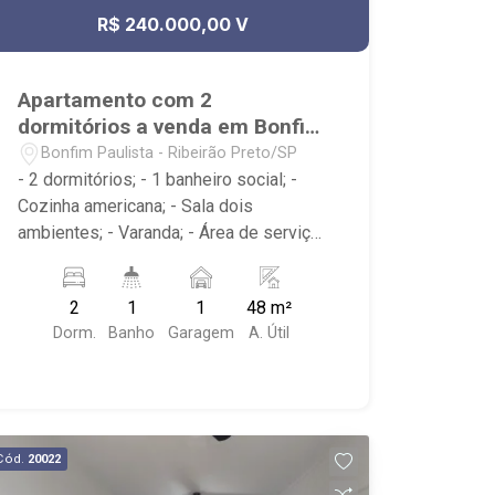
R$ 240.000,00 V
Apartamento com 2
dormitórios a venda em Bonfim
Paulista
Bonfim Paulista - Ribeirão Preto/SP
- 2 dormitórios; - 1 banheiro social; -
Cozinha americana; - Sala dois
ambientes; - Varanda; - Área de serviço;
- Condomínio com Portaria 24h, Piscina,
Campo de Futebol e Salão de Festas; -
2
1
1
48 m²
Próximo à DaniBe FullStore, Bola na
Dorm.
Banho
Garagem
A. Útil
Grama Bonfim, Baterias Batex,
supermercado Gricki e Centro de
Bonfim;
Cód.
20022