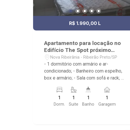
R$ 1.990,00 L
Apartamento para locação no
Edifício The Spot próximo
UNAERP
Nova Ribeirânia - Ribeirão Preto/SP
- 1 dormitório com armário e ar-
condicionado; - Banheiro com espelho,
box e armário; - Sala com sofá e rack; -
cozinha americana planejada com
geladeira, microondas e fogão; -
1
1
1
1
Condomínio com portaria 24 horas, sala
Dorm.
Suite
Banho
Garagem
de estudos, biblioteca, cozinha
gourmet, lavanderia, piscina e
churrasqueira; - Próximo ao Estádio
Santa Cruz -Hard Rock Café, Hospital