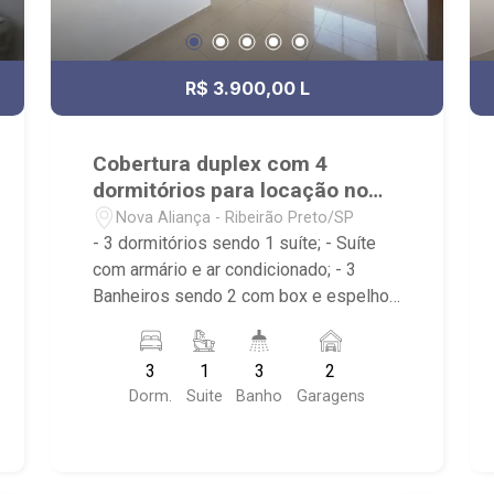
R$ 3.900,00 L
Cobertura duplex com 4
dormitórios para locação no
Nova Aliança
Nova Aliança - Ribeirão Preto/SP
- 3 dormitórios sendo 1 suíte; - Suíte
com armário e ar condicionado; - 3
Banheiros sendo 2 com box e espelho;
- Sala dois ambientes com ventilador
no teto; - Cozinha americana planejada;
3
1
3
2
- Cozinha já com cooktop e depurador; -
Dorm.
Suite
Banho
Garagens
Varanda gourmet com churrasqueira; -
Área de serviço; - Lavabo; - Iluminação;
- Condomínio com elevador, portaria
24h, piscina, brinquedoteca, salão de