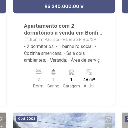
R$ 240.000,00 V
Apartamento com 2
dormitórios a venda em Bonfim
Paulista
Bonfim Paulista - Ribeirão Preto/SP
- 2 dormitórios; - 1 banheiro social; -
Cozinha americana; - Sala dois
ambientes; - Varanda; - Área de serviço;
- Condomínio com Portaria 24h, Piscina,
Campo de Futebol e Salão de Festas; -
2
1
1
48 m²
Próximo à DaniBe FullStore, Bola na
Dorm.
Banho
Garagem
A. Útil
Grama Bonfim, Baterias Batex,
supermercado Gricki e Centro de
Bonfim;
Cód.
20023