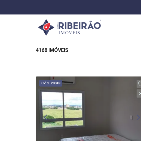
4168 IMÓVEIS
Cód.
20049