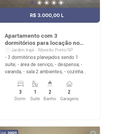
R$ 3.000,00 L
Apartamento com 3
dormitórios para locação no
Jardim Irajá
Jardim Irajá - Ribeirão Preto/SP
- 3 dormitórios planejados sendo 1
suíte; - área de serviço; - despensa; -
varanda; - sala 2 ambientes; - cozinha
planejada; - 2 banheiros planejados com
box e espelho; - próximo ao Josemar
3
1
2
2
Grill, Jasmin Restaurante, Burguer King
Dorm.
Suite
Banho
Garagens
Cód.
20029