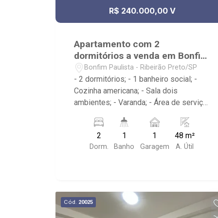
R$ 240.000,00 V
Apartamento com 2
dormitórios a venda em Bonfim
Paulista
Bonfim Paulista - Ribeirão Preto/SP
- 2 dormitórios; - 1 banheiro social; -
Cozinha americana; - Sala dois
ambientes; - Varanda; - Área de serviço;
- Condomínio com Portaria 24h, Piscina,
Campo de Futebol e Salão de Festas; -
2
1
1
48 m²
Próximo à DaniBe FullStore, Bola na
Dorm.
Banho
Garagem
A. Útil
Grama Bonfim, Baterias Batex,
supermercado Gricki e Centro de
Bonfim;
Cód.
20025