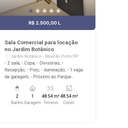
R$ 2.500,00 L
Sala Comercial para locação
no Jardim Botânico
Jardim Botânico - Ribeirão Preto/SP
- 2 sala; - Copa; - Divisórias; -
Recepção; - Piso; - iluminação; - 1 vaga
de garagem; - Próximo ao Parque
Municipal Dr. Luis Carlos Raya,
Savegnago Supermercados,
2
1
48.54 m²
48.54 m²
McDonald`s, Tibursiu`s - Botânico; -
Banho
Garagem
Terreno
Const.
Ribeirão Imóveis, referência em venda,
compra e locação. - Sinta-se em casa
na Ribeirão Imóveis, afinal Somos e
Vivemos Ribeirão: - funcionários