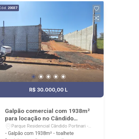
capacitados; - processos rápidos e
Cód.
20037
eficientes; - análise criteriosa de
documentação; - com foco: Zona Sul,
Zona Leste, Centro e Bonfim Paulista; -
para Venda, Compra e Locação,
imobiliária é Ribeirão Imóveis - sede na
Av. Professor João Fiusa;
R$ 30.000,00 L
Galpão comercial com 1938m²
para locação no Cândido
Portinari
Parque Residencial Cândido Portinari -
Ribeirão Preto/SP
- Galpão com 1938m² - toalhete