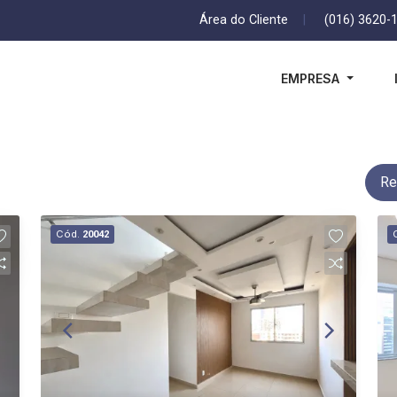
Área do Cliente
|
(016) 3620-
EMPRESA
Re
Cód.
20042