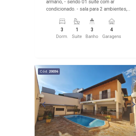
armário, - sendo 01 suíte com ar
condicionado. - sala para 2 ambientes, -
sala de jantar, - escritório, - lavabo, -
cozinha planeja, - roupeiro, - área de
3
1
3
4
serviço, - garagem para 4 automóveis. -
Dorm.
Suite
Banho
Garagens
varanda gourmet - quintal
Cód.
20036