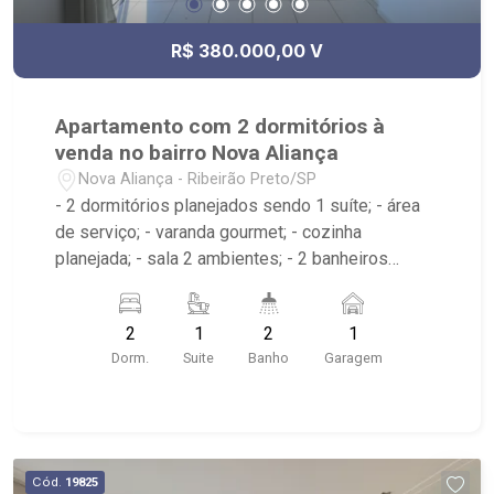
R$ 380.000,00 V
Apartamento com 2 dormitórios à
venda no bairro Nova Aliança
Nova Aliança - Ribeirão Preto/SP
- 2 dormitórios planejados sendo 1 suíte; - área
de serviço; - varanda gourmet; - cozinha
planejada; - sala 2 ambientes; - 2 banheiros
planejados com box e espelho; - próximo à
Pizzaria Verace, Unip
2
1
2
1
Dorm.
Suite
Banho
Garagem
Cód.
19825