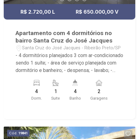
R$ 2.720,00 L
R$ 650.000,00 V
Apartamento com 4 dormitórios no
bairro Santa Cruz do José Jacques
Santa Cruz do José Jacques - Ribeirão Preto/SP
- 4 dormitórios planejados 3 com ar-condicionado
sendo 1 suíte; - área de serviço planejada com
dormitório e banheiro; - despensa; - lavabo; -
varanda; - cozinha planejada; - sala 2 ambientes; -
Condomínio: piscina, salão de festa e quadra
4
1
4
2
poliesportiva; Próximo ao Rei da Picanha, Av.
Dorm.
Suite
Banho
Garagens
Portugal, Bella Citta
Cód.
19841