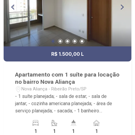
R$ 1.500,00 L
Apartamento com 1 suíte para locação
no bairro Nova Aliança
Nova Aliança - Ribeirão Preto/SP
- 1 suíte planejada; - sala de estar; - sala de
jantar; - cozinha americana planejada; - área de
serviço planejada; - sacada; - 1 banheiro
planejado com box e espelho; - próximo à
Pizzaria Verace, UNIP, Ribeirão Shopping; -
1
1
1
1
Condomínio com área de churrasco, salão de