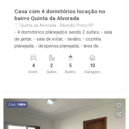
Casa com 4 dormitórios locação no
bairro Quinta da Alvorada
Quinta da Alvorada - Ribeirão Preto/SP
- 4 dormitórios planejados sendo 2 suítes; - sala
de jantar; - sala de estar; - lavabo; - cozinha
planejada; - despensa planejada; - área de
serviço com suíte planejada; - varanda gourmet; -
espaço gourmet; - churrasqueira; - sauna; -
4
2
5
10
piscina; - amplo salão de lazer; - 5 banheiros
Dorm.
Suítes
Banho
Garagens
planejados com box e espelho; - próximo ao
Shopping Iguatemi, Unimed, Ribeirão Shopping
Cód.
19836