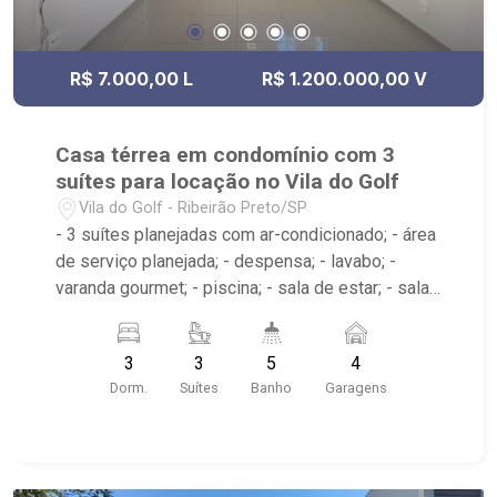
R$ 7.000,00 L
R$ 1.200.000,00 V
Casa térrea em condomínio com 3
suítes para locação no Vila do Golf
Vila do Golf - Ribeirão Preto/SP
- 3 suítes planejadas com ar-condicionado; - área
de serviço planejada; - despensa; - lavabo; -
varanda gourmet; - piscina; - sala de estar; - sala
de jantar; - 5 banheiros planejados com, box e
espelho - Condomínio com quadra de tênis,
3
3
5
4
playground, piscina, academia, quadra de
Dorm.
Suítes
Banho
Garagens
esportes, pet place, portaria 24hrs, beach tennis,
entre outros; - Próximo ao Taiwan Centro de
Eventos, Ladeira Por do Sol, Cenourão