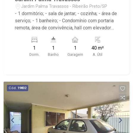
Jardim Palma Travassos - Ribeirão Preto/SP
- 1 dormitório; - sala de jantar; - cozinha; - área de
serviço; - 1 banheiro; - Condomínio com portaria
remota, área de convivência, hall com elevador
panorâmico, academia e piscina na cobertura.
1
1
1
40 m²
Dorm.
Banho
Garagem
A. Útil
Cód.
19832