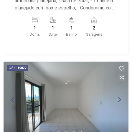
americana planejada; - sala de estar; - 1 banheiro
planejado com box e espelho; - Condomínio com
portaria remota, área de convivência, hall com
elevador panorâmico, academia e piscina na
1
1
1
2
cobertura.
Dorm.
Suite
Banho
Garagens
Cód.
19827