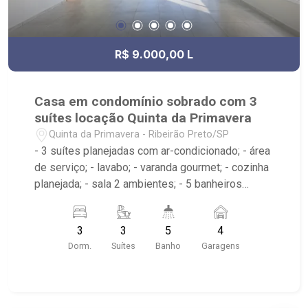
R$ 9.000,00 L
Casa em condomínio sobrado com 3
suítes locação Quinta da Primavera
Quinta da Primavera - Ribeirão Preto/SP
- 3 suítes planejadas com ar-condicionado; - área
de serviço; - lavabo; - varanda gourmet; - cozinha
planejada; - sala 2 ambientes; - 5 banheiros
planejados com box e espelho; - próximo ao
Skyfit CT Guaporé, Pacer Academia Mirante Sul,
3
3
5
4
Casa de Bolos
Dorm.
Suítes
Banho
Garagens