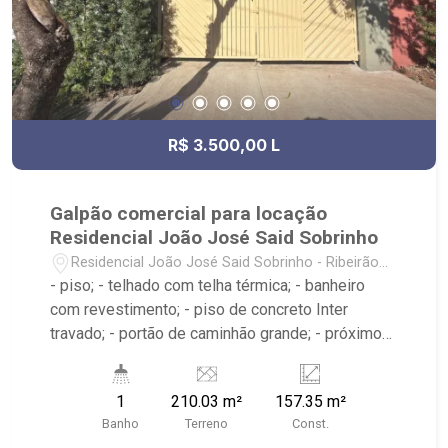
piso superior - sala - cozinha - sala de jantar - 03
dormitórios - sala - banheiro social - quintal -
estacionamento anexo com 20 vagas e guarita
com depósito. - sentido Independência
R$ 3.500,00 L
Galpão comercial para locação
Residencial João José Said Sobrinho
Residencial João José Said Sobrinho - Ribeirão
Preto/SP
- piso; - telhado com telha térmica; - banheiro
com revestimento; - piso de concreto Inter
travado; - portão de caminhão grande; - próximo
ao Supermercado Lufe, Mata Gaturamo, Baronesa
Shoes Loja Online; - Ribeirão Imóveis, referência
1
210.03 m²
157.35 m²
em venda, compra e locação. - Sinta-se em casa
Banho
Terreno
Const.
na Ribeirão Imóveis, afinal Somos e Vivemos