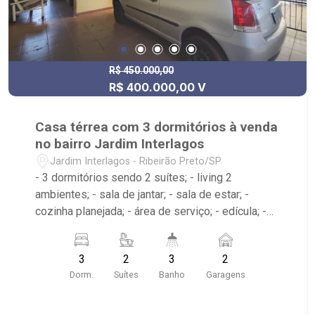
R$ 450.000,00
R$ 400.000,00 V
Casa térrea com 3 dormitórios à venda
no bairro Jardim Interlagos
Jardim Interlagos - Ribeirão Preto/SP
- 3 dormitórios sendo 2 suítes; - living 2
ambientes; - sala de jantar; - sala de estar; -
cozinha planejada; - área de serviço; - edícula; -
varanda; - 3 banheiros; - próximo ao Xis Brazil
016, Drogaria São Carlos, Goiano Baterias
3
2
3
2
Dorm.
Suítes
Banho
Garagens