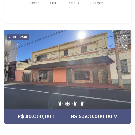
Dorm.
Suite
Banho
Garagem
festas, piscina, lavanderia coletiva e portaria 24
horas
Cód.
19835
R$ 40.000,00 L
R$ 5.500.000,00 V