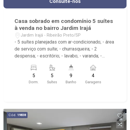
Consulte-nos
Casa sobrado em condomínio 5 suítes
à venda no bairro Jardim Irajá
Jardim Irajá - Ribeirão Preto/SP
- 5 suítes planejadas com ar-condicionado; - área
de serviço com suíte; - churrasqueira; - 2
despensa; - escritório; - lavabo; - varanda; -
cozinha; - piscina; - sala de estar; - sala de jantar;
- aquecedor piscina; - 9 banheiros planejados
5
5
9
4
com espelho; - próximo ao Oba Hortifruti, Irajá
Dorm.
Suítes
Banho
Garagens
Grill, Boteco do Paulim
Cód.
19838