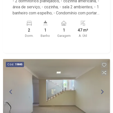
- 2 dormitórios planejados; - cozinha americana; -
área de serviço; - cozinha; - sala 2 ambientes; - 1
banheiro com espelho; - Condomínio com portaria
24 horas, quadra poliesportiva, playground e
salão de festa; - Próximo ao Mafiosa Comida de
2
1
1
47 m²
Rua, Bike Park, Vila Madá
Dorm.
Banho
Garagem
A. Útil
Cód.
19845