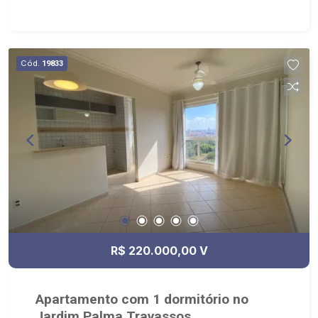
Ribeirão: - funcionários capacitados; - processos
rápidos e eficientes; - análise criteriosa de
documentação; - com foco: Zona Sul, Zona Leste,
Centro e Bonfim Paulista; - para Venda, Compra e
Cód.
19833
Locação, imobiliária é Ribeirão Imóveis - sede na
Av. Professor João Fiusa;
R$ 220.000,00 V
Apartamento com 1 dormitório no
Jardim Palma Travassos