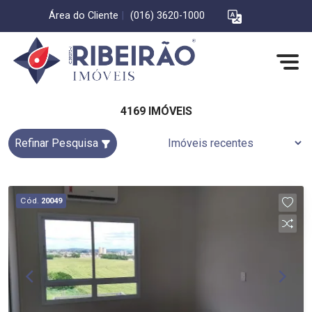
Área do Cliente
|
(016) 3620-1000
4169 IMÓVEIS
Refinar Pesquisa
Cód.
20049