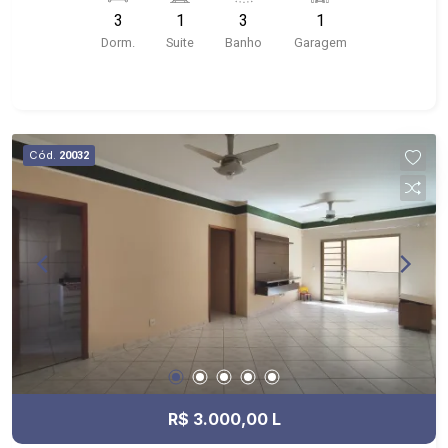
próximo ao Shopping Santa Ursula, Bar do
3
1
3
1
Nelson, Stone Wall
Dorm.
Suite
Banho
Garagem
Cód.
20032
R$ 3.000,00 L