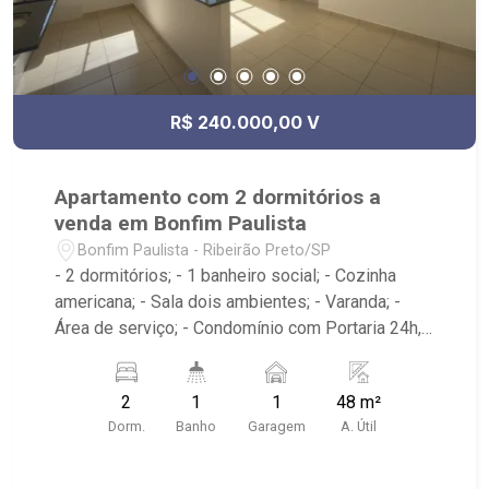
R$ 240.000,00 V
Apartamento com 2 dormitórios a
venda em Bonfim Paulista
Bonfim Paulista - Ribeirão Preto/SP
- 2 dormitórios; - 1 banheiro social; - Cozinha
americana; - Sala dois ambientes; - Varanda; -
Área de serviço; - Condomínio com Portaria 24h,
Piscina, Campo de Futebol e Salão de Festas; -
Próximo à DaniBe FullStore, Bola na Grama
2
1
1
48 m²
Bonfim, Baterias Batex, supermercado Gricki e
Dorm.
Banho
Garagem
A. Útil
Centro de Bonfim;