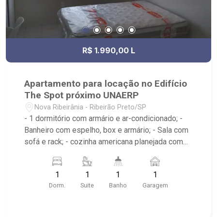
R$ 1.990,00 L
Apartamento para locação no Edifício
The Spot próximo UNAERP
Nova Ribeirânia - Ribeirão Preto/SP
- 1 dormitório com armário e ar-condicionado; -
Banheiro com espelho, box e armário; - Sala com
sofá e rack; - cozinha americana planejada com
geladeira, microondas e fogão; - Condomínio com
portaria 24 horas, sala de estudos, biblioteca,
1
1
1
1
cozinha gourmet, lavanderia, piscina e
Dorm.
Suite
Banho
Garagem
churrasqueira; - Próximo ao Estádio Santa Cruz -
Hard Rock Café, Hospital HapiVida, UNAERP e
Novo Shopping.