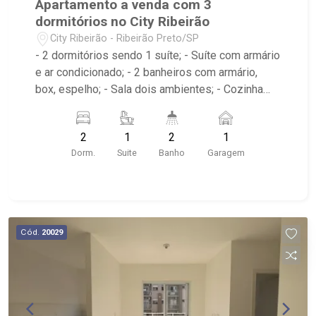
Apartamento a venda com 3
dormitórios no City Ribeirão
City Ribeirão - Ribeirão Preto/SP
- 2 dormitórios sendo 1 suíte; - Suíte com armário
e ar condicionado; - 2 banheiros com armário,
box, espelho; - Sala dois ambientes; - Cozinha
americana com armário; - Área de serviço com
armário; - Condomínio com Quadra poliesportiva,
2
1
2
1
Playground, Piscinas adulto e infantil, Área
Dorm.
Suite
Banho
Garagem
gourmet com churrasqueira, Salão de festas,
Portaria 24hrs; - Próximo ao Lojinha Bella Città
produção Pães Especiais, Casa da Flor | Creche
Pet | Banho e Tosa, City Pão Ribeirão Preto
Cód.
20029