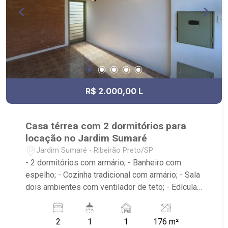
R$ 2.000,00 L
Casa térrea com 2 dormitórios para
locação no Jardim Sumaré
Jardim Sumaré - Ribeirão Preto/SP
- 2 dormitórios com armário; - Banheiro com
espelho; - Cozinha tradicional com armário; - Sala
dois ambientes com ventilador de teto; - Edícula;
- Área de serviço; - iluminação; - Quintal
cimentado; - Próximo a avenida Itatiaia, Anshin
2
1
1
176 m²
Sushi Bar, Droga Raia, Invictus RP, Bar O