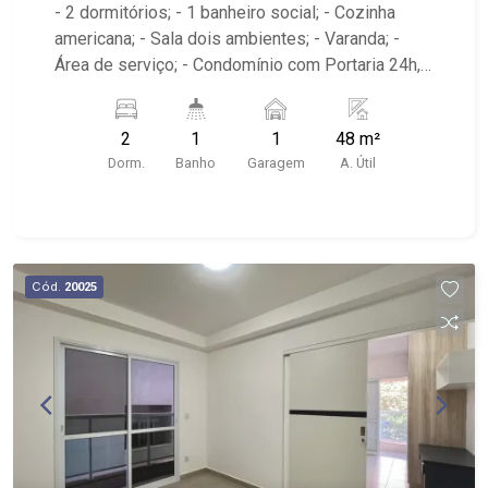
- 2 dormitórios; - 1 banheiro social; - Cozinha
americana; - Sala dois ambientes; - Varanda; -
Área de serviço; - Condomínio com Portaria 24h,
Piscina, Campo de Futebol e Salão de Festas; -
Próximo à DaniBe FullStore, Bola na Grama
2
1
1
48 m²
Bonfim, Baterias Batex, supermercado Gricki e
Dorm.
Banho
Garagem
A. Útil
Centro de Bonfim;
Cód.
20025