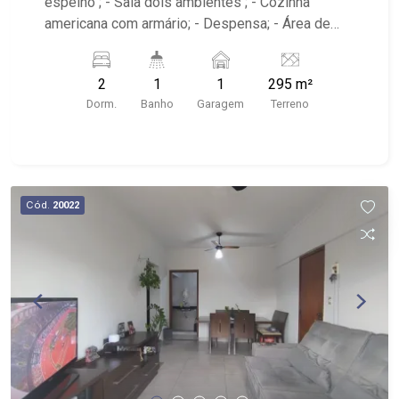
espelho ; - Sala dois ambientes ; - Cozinha
americana com armário; - Despensa; - Área de
serviço; - iluminação; - Quintal cimentado; -
Próximo A.P.Minelli de Souza Academia, DN
2
1
1
295 m²
Panificadora e Mercearia, Alfa Suplementos
Dorm.
Banho
Garagem
Terreno
Cód.
20022