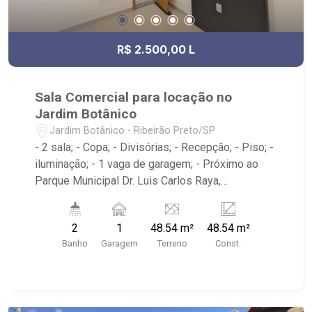
R$ 2.500,00 L
Sala Comercial para locação no
Jardim Botânico
Jardim Botânico - Ribeirão Preto/SP
- 2 sala; - Copa; - Divisórias; - Recepção; - Piso; -
iluminação; - 1 vaga de garagem; - Próximo ao
Parque Municipal Dr. Luis Carlos Raya,
Savegnago Supermercados, McDonald`s,
Tibursiu`s - Botânico; - Ribeirão Imóveis,
2
1
48.54 m²
48.54 m²
referência em venda, compra e locação. - Sinta-
Banho
Garagem
Terreno
Const.
se em casa na Ribeirão Imóveis, afinal Somos e
Vivemos Ribeirão: - funcionários capacitados; -
processos rápidos e eficientes; - análise
criteriosa de documentação; - com foco: Zona