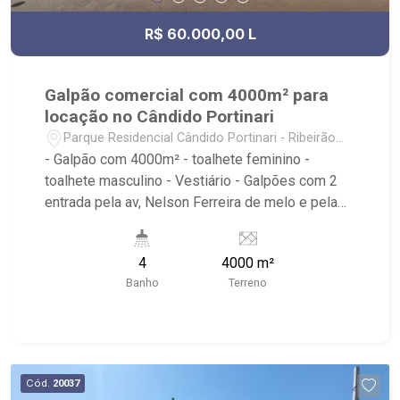
R$ 60.000,00 L
Galpão comercial com 4000m² para
locação no Cândido Portinari
Parque Residencial Cândido Portinari - Ribeirão
Preto/SP
- Galpão com 4000m² - toalhete feminino -
toalhete masculino - Vestiário - Galpões com 2
entrada pela av, Nelson Ferreira de melo e pela
rua Adenil som Tamega monteiro - Ribeirão
Imóveis, referência em venda, compra e locação.
4
4000 m²
- Sinta-se em casa na Ribeirão Imóveis, afinal
Banho
Terreno
Somos e Vivemos Ribeirão: - funcionários
capacitados; - processos rápidos e eficientes; -
análise criteriosa de documentação; - com foco:
Zona Sul, Zona Leste, Centro e Bonfim Paulista; -
para Venda, Compra e Locação, imobiliária é
Cód.
20037
Ribeirão Imóveis - sede na Av. Professor João