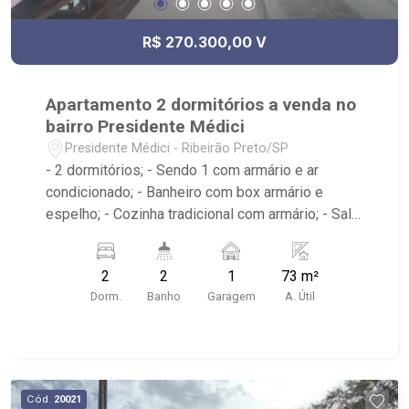
R$ 270.300,00 V
Apartamento 2 dormitórios a venda no
bairro Presidente Médici
Presidente Médici - Ribeirão Preto/SP
- 2 dormitórios; - Sendo 1 com armário e ar
condicionado; - Banheiro com box armário e
espelho; - Cozinha tradicional com armário; - Sala
de jantar; - Área de serviço; - Edifício com
elevador; - Sacada; - Próximo ao jotta burguer,
2
2
1
73 m²
Panificadora Vó Luzia, 3Fit Ribeirão Preto Luzia,
Dorm.
Banho
Garagem
A. Útil
Telepizza mineiro;
Cód.
20021