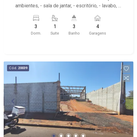
ambientes, - sala de jantar, - escritório, - lavabo, -
cozinha planeja, - roupeiro, - área de serviço, -
garagem para 4 automóveis. - varanda gourmet -
3
1
3
4
quintal
Dorm.
Suite
Banho
Garagens
Cód.
20039