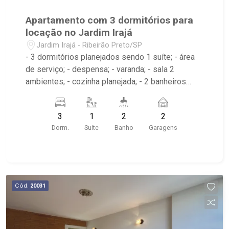
Apartamento com 3 dormitórios para
locação no Jardim Irajá
Jardim Irajá - Ribeirão Preto/SP
- 3 dormitórios planejados sendo 1 suíte; - área
de serviço; - despensa; - varanda; - sala 2
ambientes; - cozinha planejada; - 2 banheiros
planejados com box e espelho; - próximo ao
Josemar Grill, Jasmin Restaurante, Burguer King
3
1
2
2
Dorm.
Suite
Banho
Garagens
Cód.
20031