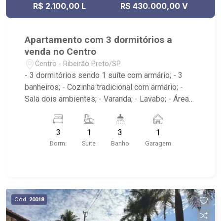
R$ 2.100,00 L
R$ 430.000,00 V
Apartamento com 3 dormitórios a
venda no Centro
Centro - Ribeirão Preto/SP
- 3 dormitórios sendo 1 suíte com armário; - 3
banheiros; - Cozinha tradicional com armário; -
Sala dois ambientes; - Varanda; - Lavabo; - Área
de serviço com banheiro e dormitório; - Edifício
com elevador; - Próximo ao Theatro Pedro II,
3
1
3
1
Choperia Pinguim, Praça XV de Novembro,
Dorm.
Suite
Banho
Garagem
Restaurante Ao Carioca, E.E. Fábio Barreto
Cód.
20018