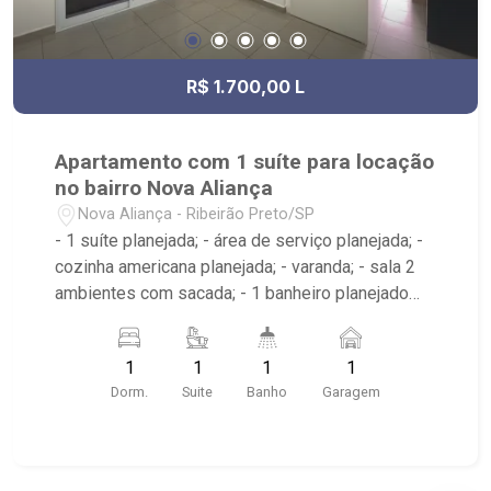
R$ 1.700,00 L
Apartamento com 1 suíte para locação
no bairro Nova Aliança
Nova Aliança - Ribeirão Preto/SP
- 1 suíte planejada; - área de serviço planejada; -
cozinha americana planejada; - varanda; - sala 2
ambientes com sacada; - 1 banheiro planejado
com box e espelho; - próximo ao Ribeirão
Shopping, UNIP, Pizzaria Verace;
1
1
1
1
Dorm.
Suite
Banho
Garagem