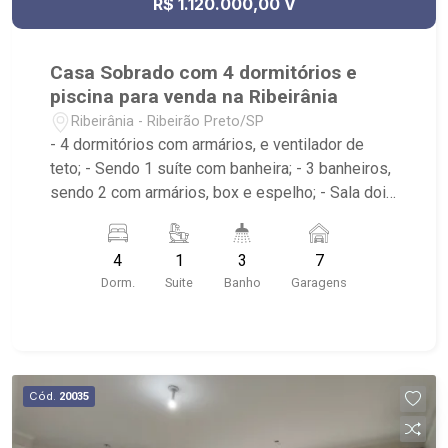
R$ 1.120.000,00 V
Casa Sobrado com 4 dormitórios e
piscina para venda na Ribeirânia
Ribeirânia - Ribeirão Preto/SP
- 4 dormitórios com armários, e ventilador de
teto; - Sendo 1 suíte com banheira; - 3 banheiros,
sendo 2 com armários, box e espelho; - Sala dois
ambientes; - Ventilador de teto; - Cozinha
tradicional planejada; - Despensa; - Área de
4
1
3
7
serviço; - Varanda; - Lavabo; - Piscina com
Dorm.
Suite
Banho
Garagens
hidromassagem e prainha; - Aquecimento solar; -
Sauna; - Canil; - Iluminação; - Sobrado invertido. -
Próximo ao Novo Shopping, Salsa`s Restaurante,
Assaí Atacadista - Ribeirão Preto Cantina da
Picanha Restaurante & Chopperia
Cód.
20035