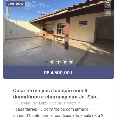
Sul, Zona Leste, Centro e Bonfim Paulista; - para
Cód.
20040
Venda, Compra e Locação, imobiliária é Ribeirão
Imóveis - sede na Av. Professor João Fiusa;
R$ 4.500,00 L
Casa térrea para locação com 3
dormitórios e churrasqueira Jd. São
Luiz
Jardim São Luiz - Ribeirão Preto/SP
- casa térrea; - 3 dormitórios com armário, -
sendo 01 suíte com ar condicionado. - sala para 2