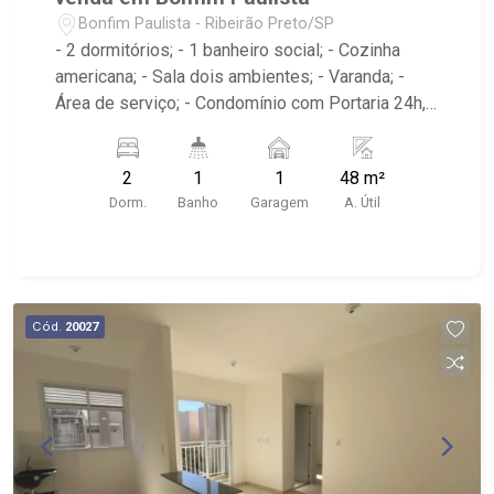
Bonfim Paulista - Ribeirão Preto/SP
- 2 dormitórios; - 1 banheiro social; - Cozinha
americana; - Sala dois ambientes; - Varanda; -
Área de serviço; - Condomínio com Portaria 24h,
Piscina, Campo de Futebol e Salão de Festas; -
Próximo à DaniBe FullStore, Bola na Grama
2
1
1
48 m²
Bonfim, Baterias Batex, supermercado Gricki e
Dorm.
Banho
Garagem
A. Útil
Centro de Bonfim;
Cód.
20027