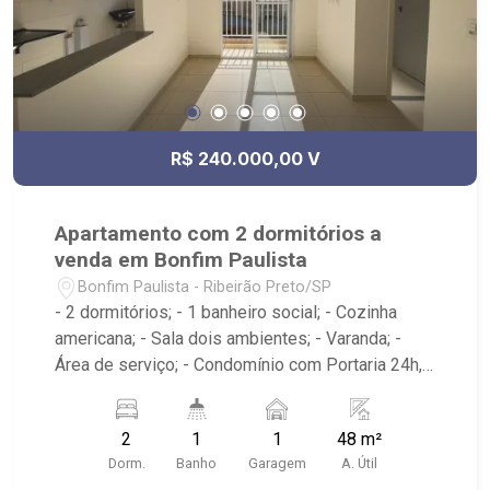
R$ 240.000,00 V
Apartamento com 2 dormitórios a
venda em Bonfim Paulista
Bonfim Paulista - Ribeirão Preto/SP
- 2 dormitórios; - 1 banheiro social; - Cozinha
americana; - Sala dois ambientes; - Varanda; -
Área de serviço; - Condomínio com Portaria 24h,
Piscina, Campo de Futebol e Salão de Festas; -
Próximo à DaniBe FullStore, Bola na Grama
2
1
1
48 m²
Bonfim, Baterias Batex, supermercado Gricki e
Dorm.
Banho
Garagem
A. Útil
Centro de Bonfim;