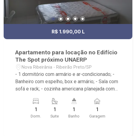
R$ 1.990,00 L
Apartamento para locação no Edifício
The Spot próximo UNAERP
Nova Ribeirânia - Ribeirão Preto/SP
- 1 dormitório com armário e ar-condicionado; -
Banheiro com espelho, box e armário; - Sala com
sofá e rack; - cozinha americana planejada com
geladeira, microondas e fogão; - Condomínio com
portaria 24 horas, sala de estudos, biblioteca,
1
1
1
1
cozinha gourmet, lavanderia, piscina e
Dorm.
Suite
Banho
Garagem
churrasqueira; - Próximo ao Estádio Santa Cruz -
Hard Rock Café, Hospital HapiVida, UNAERP e
Novo Shopping.