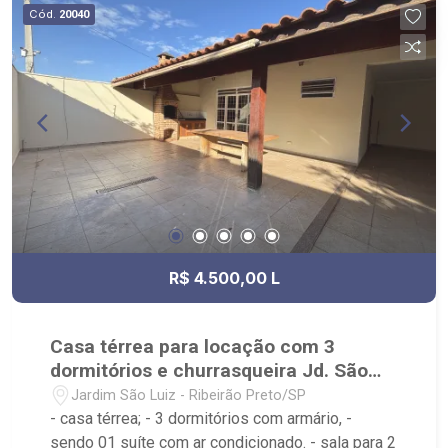
Sul, Zona Leste, Centro e Bonfim Paulista; - para
Cód.
20040
Venda, Compra e Locação, imobiliária é Ribeirão
Imóveis - sede na Av. Professor João Fiusa;
R$ 4.500,00 L
Casa térrea para locação com 3
dormitórios e churrasqueira Jd. São
Luiz
Jardim São Luiz - Ribeirão Preto/SP
- casa térrea; - 3 dormitórios com armário, -
sendo 01 suíte com ar condicionado. - sala para 2