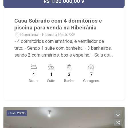
R$ 1.120.000,00 V
Casa Sobrado com 4 dormitórios e
piscina para venda na Ribeirânia
Ribeirânia - Ribeirão Preto/SP
- 4 dormitórios com armários, e ventilador de
teto; - Sendo 1 suíte com banheira; - 3 banheiros,
sendo 2 com armários, box e espelho; - Sala dois
ambientes; - Ventilador de teto; - Cozinha
tradicional planejada; - Despensa; - Área de
4
1
3
7
serviço; - Varanda; - Lavabo; - Piscina com
Dorm.
Suite
Banho
Garagens
hidromassagem e prainha; - Aquecimento solar; -
Sauna; - Canil; - Iluminação; - Sobrado invertido. -
Próximo ao Novo Shopping, Salsa`s Restaurante,
Assaí Atacadista - Ribeirão Preto Cantina da
Picanha Restaurante & Chopperia
Cód.
20035