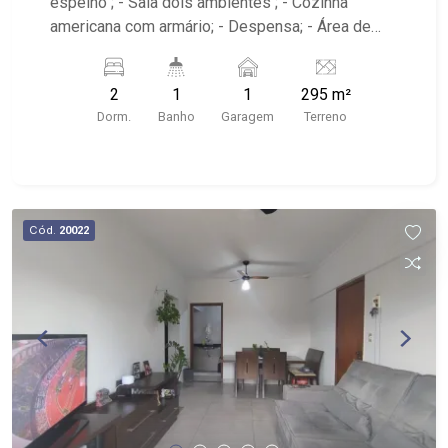
espelho ; - Sala dois ambientes ; - Cozinha
americana com armário; - Despensa; - Área de
serviço; - iluminação; - Quintal cimentado; -
Próximo A.P.Minelli de Souza Academia, DN
2
1
1
295 m²
Panificadora e Mercearia, Alfa Suplementos
Dorm.
Banho
Garagem
Terreno
Cód.
20022