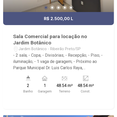
R$ 2.500,00 L
Sala Comercial para locação no
Jardim Botânico
Jardim Botânico - Ribeirão Preto/SP
- 2 sala; - Copa; - Divisórias; - Recepção; - Piso; -
iluminação; - 1 vaga de garagem; - Próximo ao
Parque Municipal Dr. Luis Carlos Raya,
Savegnago Supermercados, McDonald`s,
Tibursiu`s - Botânico; - Ribeirão Imóveis,
2
1
48.54 m²
48.54 m²
referência em venda, compra e locação. - Sinta-
Banho
Garagem
Terreno
Const.
se em casa na Ribeirão Imóveis, afinal Somos e
Vivemos Ribeirão: - funcionários capacitados; -
processos rápidos e eficientes; - análise
criteriosa de documentação; - com foco: Zona