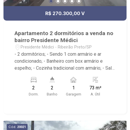
R$ 270.300,00 V
Apartamento 2 dormitórios a venda no
bairro Presidente Médici
Presidente Médici - Ribeirão Preto/SP
- 2 dormitórios; - Sendo 1 com armário e ar
condicionado; - Banheiro com box armário e
espelho; - Cozinha tradicional com armário; - Sala
de jantar; - Área de serviço; - Edifício com
elevador; - Sacada; - Próximo ao jotta burguer,
2
2
1
73 m²
Panificadora Vó Luzia, 3Fit Ribeirão Preto Luzia,
Dorm.
Banho
Garagem
A. Útil
Telepizza mineiro;
Cód.
20021