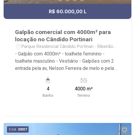
R$ 60.000,00 L
Galpão comercial com 4000m² para
locação no Cândido Portinari
Parque Residencial Cândido Portinari - Ribeirão
Preto/SP
- Galpão com 4000m² - toalhete feminino -
toalhete masculino - Vestiário - Galpões com 2
entrada pela av, Nelson Ferreira de melo e pela
rua Adenil som Tamega monteiro - Ribeirão
Imóveis, referência em venda, compra e locação.
4
4000 m²
- Sinta-se em casa na Ribeirão Imóveis, afinal
Banho
Terreno
Somos e Vivemos Ribeirão: - funcionários
capacitados; - processos rápidos e eficientes; -
análise criteriosa de documentação; - com foco:
Zona Sul, Zona Leste, Centro e Bonfim Paulista; -
para Venda, Compra e Locação, imobiliária é
Cód.
20037
Ribeirão Imóveis - sede na Av. Professor João