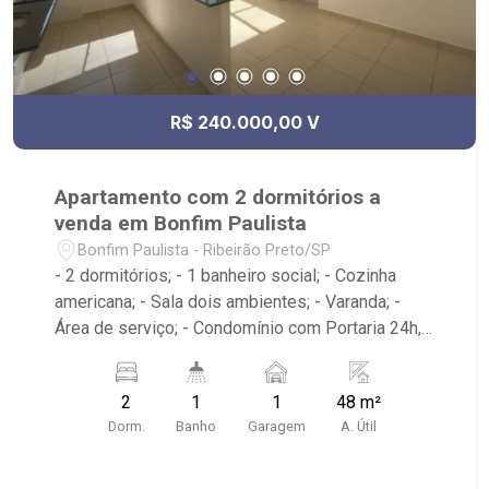
R$ 240.000,00 V
Apartamento com 2 dormitórios a
venda em Bonfim Paulista
Bonfim Paulista - Ribeirão Preto/SP
- 2 dormitórios; - 1 banheiro social; - Cozinha
americana; - Sala dois ambientes; - Varanda; -
Área de serviço; - Condomínio com Portaria 24h,
Piscina, Campo de Futebol e Salão de Festas; -
Próximo à DaniBe FullStore, Bola na Grama
2
1
1
48 m²
Bonfim, Baterias Batex, supermercado Gricki e
Dorm.
Banho
Garagem
A. Útil
Centro de Bonfim;