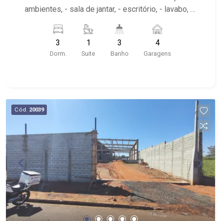
ambientes, - sala de jantar, - escritório, - lavabo, -
cozinha planeja, - roupeiro, - área de serviço, -
garagem para 4 automóveis. - varanda gourmet -
3
1
3
4
quintal
Dorm.
Suite
Banho
Garagens
Cód.
20039