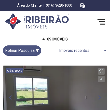
Área do Cliente
|
(016) 3620-1000
4169 IMÓVEIS
Refinar Pesquisa
Cód.
20049