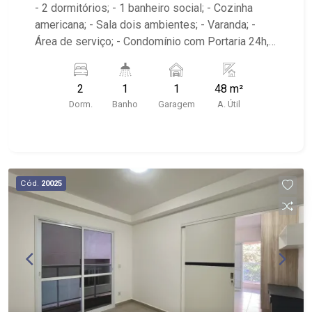
- 2 dormitórios; - 1 banheiro social; - Cozinha
americana; - Sala dois ambientes; - Varanda; -
Área de serviço; - Condomínio com Portaria 24h,
Piscina, Campo de Futebol e Salão de Festas; -
Próximo à DaniBe FullStore, Bola na Grama
2
1
1
48 m²
Bonfim, Baterias Batex, supermercado Gricki e
Dorm.
Banho
Garagem
A. Útil
Centro de Bonfim;
Cód.
20025