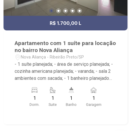
R$ 1.700,00 L
Apartamento com 1 suíte para locação
no bairro Nova Aliança
Nova Aliança - Ribeirão Preto/SP
- 1 suíte planejada; - área de serviço planejada; -
cozinha americana planejada; - varanda; - sala 2
ambientes com sacada; - 1 banheiro planejado
com box e espelho; - próximo ao Ribeirão
Shopping, UNIP, Pizzaria Verace;
1
1
1
1
Dorm.
Suite
Banho
Garagem