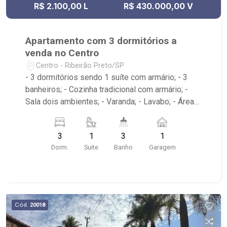
R$ 2.100,00 L
R$ 430.000,00 V
Apartamento com 3 dormitórios a
venda no Centro
Centro - Ribeirão Preto/SP
- 3 dormitórios sendo 1 suíte com armário; - 3
banheiros; - Cozinha tradicional com armário; -
Sala dois ambientes; - Varanda; - Lavabo; - Área
de serviço com banheiro e dormitório; - Edifício
com elevador; - Próximo ao Theatro Pedro II,
3
1
3
1
Choperia Pinguim, Praça XV de Novembro,
Dorm.
Suite
Banho
Garagem
Restaurante Ao Carioca, E.E. Fábio Barreto
Cód.
20018