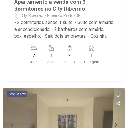
Apartamento a venda com 3
dormitórios no City Ribeirão
City Ribeirão - Ribeirão Preto/SP
- 2 dormitórios sendo 1 suíte; - Suíte com armário
e ar condicionado; - 2 banheiros com armário,
box, espelho; - Sala dois ambientes; - Cozinha
americana com armário; - Área de serviço com
armário; - Condomínio com Quadra poliesportiva,
2
1
2
1
Playground, Piscinas adulto e infantil, Área
Dorm.
Suite
Banho
Garagem
gourmet com churrasqueira, Salão de festas,
Portaria 24hrs; - Próximo ao Lojinha Bella Città
produção Pães Especiais, Casa da Flor | Creche
Pet | Banho e Tosa, City Pão Ribeirão Preto
Cód.
20029