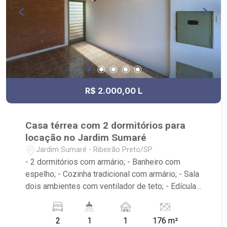
R$ 2.000,00 L
Casa térrea com 2 dormitórios para
locação no Jardim Sumaré
Jardim Sumaré - Ribeirão Preto/SP
- 2 dormitórios com armário; - Banheiro com
espelho; - Cozinha tradicional com armário; - Sala
dois ambientes com ventilador de teto; - Edícula;
- Área de serviço; - iluminação; - Quintal
cimentado; - Próximo a avenida Itatiaia, Anshin
2
1
1
176 m²
Sushi Bar, Droga Raia, Invictus RP, Bar O