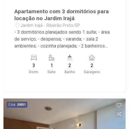
Apartamento com 3 dormitórios para
locação no Jardim Irajá
Jardim Irajá - Ribeirão Preto/SP
- 3 dormitórios planejados sendo 1 suíte; - área
de serviço; - despensa; - varanda; - sala 2
ambientes; - cozinha planejada; - 2 banheiros
planejados com box e espelho; - próximo ao
Josemar Grill, Jasmin Restaurante, Burguer King
3
1
2
2
Dorm.
Suite
Banho
Garagens
Cód.
20031