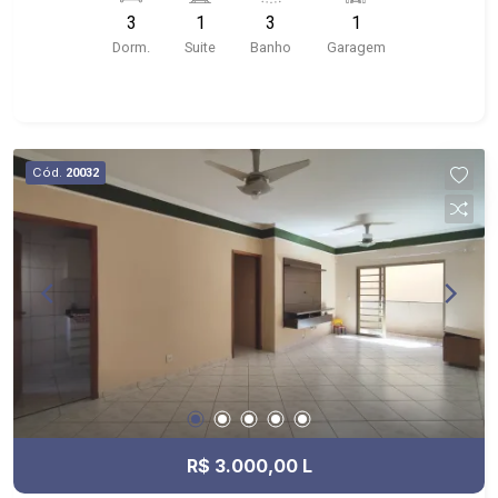
próximo ao Shopping Santa Ursula, Bar do
3
1
3
1
Nelson, Stone Wall
Dorm.
Suite
Banho
Garagem
Cód.
20032
R$ 3.000,00 L