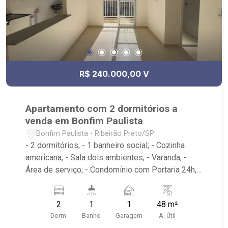
R$ 240.000,00 V
Apartamento com 2 dormitórios a
venda em Bonfim Paulista
Bonfim Paulista - Ribeirão Preto/SP
- 2 dormitórios; - 1 banheiro social; - Cozinha
americana; - Sala dois ambientes; - Varanda; -
Área de serviço; - Condomínio com Portaria 24h,
Piscina, Campo de Futebol e Salão de Festas; -
Próximo à DaniBe FullStore, Bola na Grama
2
1
1
48 m²
Bonfim, Baterias Batex, supermercado Gricki e
Dorm.
Banho
Garagem
A. Útil
Centro de Bonfim;