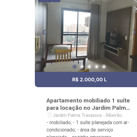
de documentação; - com foco: Zona Sul,
Zona Leste, Centro e Bonfim Paulista; -
para Venda, Compra e Locação,
imobiliária é Ribeirão Imóveis - sede na
Av. Professor João Fiusa;
R$ 2.000,00 L
Apartamento mobiliado 1 suíte
para locação no Jardim Palma
Travassos
Jardim Palma Travassos - Ribeirão
Preto/SP
- mobiliado; - 1 suíte planejada com ar-
condicionado; - área de serviço