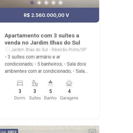
R$ 2.560.000,00 V
Apartamento com 3 suítes a
venda no Jardim Ilhas do Sul
Jardim Ilhas do Sul - Ribeirão Preto/SP
- 3 suítes com armário e ar
condicionado; - 5 banheiros; - Sala dois
ambientes com ar condicionado; - Sala
íntima; - Living; - Cozinha tradicional
planejada; - Despensa; - Escritório; -
3
3
5
4
Lavabo; - Área de serviço com banheiro;
Dorm.
Suítes
Banho
Garagens
- Varanda gourmet com churrasqueira; -
Condômino com Portaria 24hr,edifício
com elevador Espaço Gourmet, Piscina
Adulto, Salão de Festa, Espaço Pet,
Piscina Infantil, Salão de Jogos,
Cód.
20012