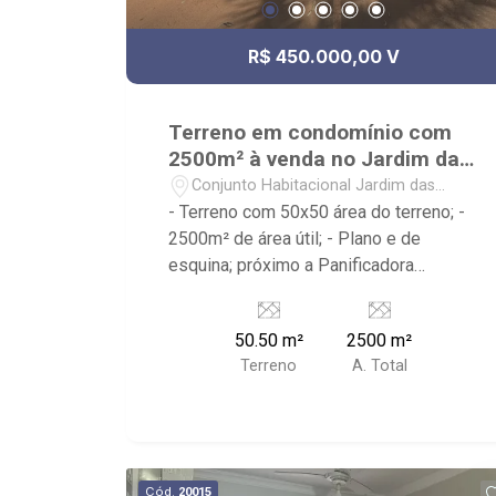
R$ 450.000,00 V
Terreno em condomínio com
2500m² à venda no Jardim das
Palmeiras
Conjunto Habitacional Jardim das
Palmeiras - Ribeirão Preto/SP
- Terreno com 50x50 área do terreno; -
2500m² de área útil; - Plano e de
esquina; próximo a Panificadora
Popular, Brava burguer, AmpArô
Embarium, V15 Sports, Parque das
50.50 m²
2500 m²
Gaivotas - Ribeirão Imóveis, referência
Terreno
A. Total
em venda, compra e locação. - Sinta-se
em casa na Ribeirão Imóveis, afinal
Somos e Vivemos Ribeirão: -
funcionários capacitados; - processos
rápidos e eficientes; - análise criteriosa
Cód.
20015