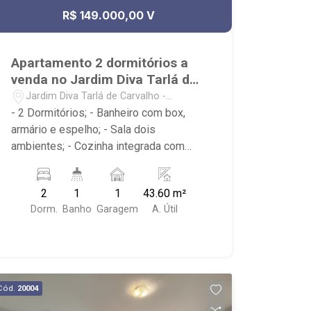
R$ 149.000,00 V
Apartamento 2 dormitórios a
venda no Jardim Diva Tarlá de
Carvalho
Jardim Diva Tarlá de Carvalho -
Ribeirão Preto/SP
- 2 Dormitórios; - Banheiro com box,
armário e espelho; - Sala dois
ambientes; - Cozinha integrada com
armário; - iluminação; - Área de serviço;
- Condomínio com lazer, portaria 24
2
1
1
43.60 m²
horas, academia, piscina, quadra
Dorm.
Banho
Garagem
A. Útil
esportiva, salão de festas e
playground; - Próximo ao espetinho
pedra branca, Supermercado Rodrigues,
Pizzaria Cumpadis;
Cód.
20004