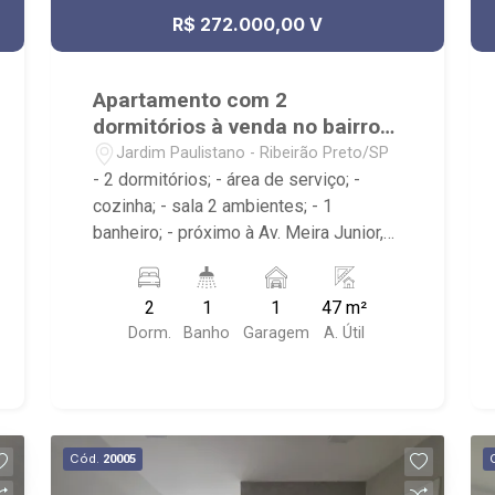
R$ 272.000,00 V
Apartamento com 2
dormitórios à venda no bairro
Jardim Paulistano
Jardim Paulistano - Ribeirão Preto/SP
- 2 dormitórios; - área de serviço; -
cozinha; - sala 2 ambientes; - 1
banheiro; - próximo à Av. Meira Junior,
Hidroluz, SBS Motos; - Condomínio
com portaria 24h, piscinas, academia,
2
1
1
47 m²
quadra de esportes, playground,
Dorm.
Banho
Garagem
A. Útil
churrasqueira, pet place entre outros
Cód.
20005