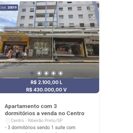
Bella Città produção Pães Especiais,
Cód.
20019
Casa da Flor | Creche Pet | Banho e
Tosa, City Pão Ribeirão Preto
R$ 2.100,00 L
R$ 430.000,00 V
Apartamento com 3
dormitórios a venda no Centro
Centro - Ribeirão Preto/SP
- 3 dormitórios sendo 1 suíte com