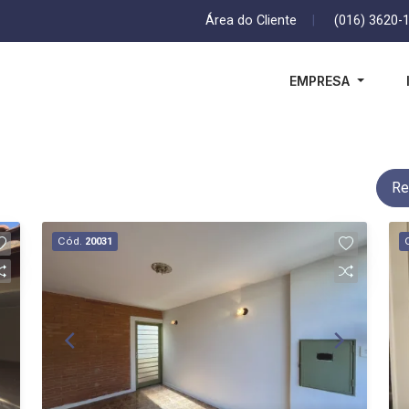
Área do Cliente
|
(016) 3620-
EMPRESA
Re
Cód.
20031