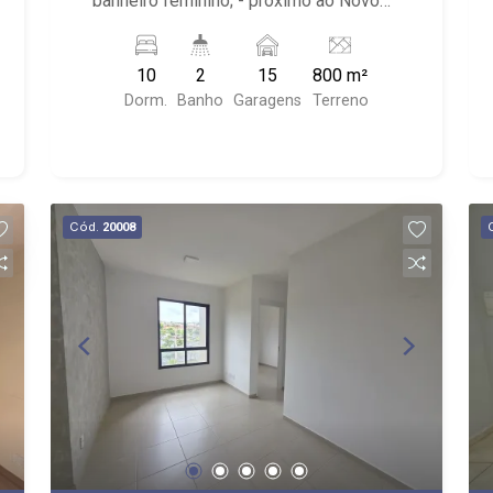
banheiro feminino; - próximo ao Novo
Shopping, Faculdade UNAERP
10
2
15
800 m²
Dorm.
Banho
Garagens
Terreno
Cód.
20008