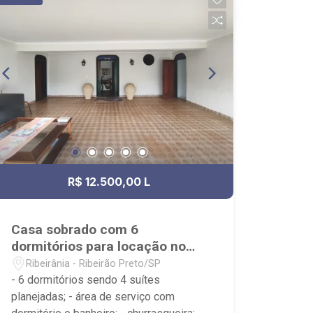
Playground, Sauna, Fitness - Próximo
ao Savegnago Supermercado, Praça
Mateus Nader Nemer e Oba Hortifruti
Farm;
R$ 12.500,00 L
Casa sobrado com 6
dormitórios para locação no
bairro Ribeirânia
Ribeirânia - Ribeirão Preto/SP
- 6 dormitórios sendo 4 suítes
planejadas; - área de serviço com