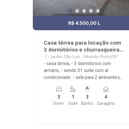
R$ 4.500,00 L
Casa térrea para locação com
3 dormitórios e churrasqueira
Jd. São Luiz
Jardim São Luiz - Ribeirão Preto/SP
- casa térrea; - 3 dormitórios com
armário, - sendo 01 suíte com ar
condicionado. - sala para 2 ambientes, -
sala de jantar, - escritório, - lavabo, -
cozinha planeja, - roupeiro, - área de
3
1
3
4
serviço, - garagem para 4 automóveis. -
Dorm.
Suite
Banho
Garagens
varanda gourmet - quintal