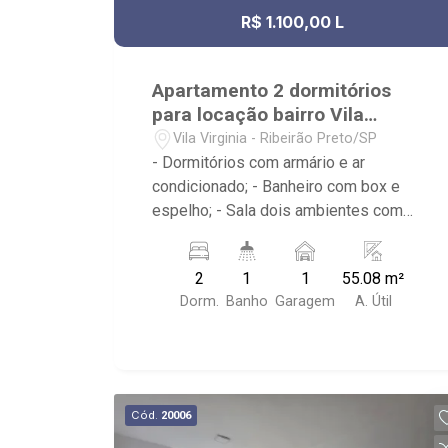
R$ 1.100,00 L
Apartamento 2 dormitórios
para locação bairro Vila
Virgínia
Vila Virginia - Ribeirão Preto/SP
- Dormitórios com armário e ar
condicionado; - Banheiro com box e
espelho; - Sala dois ambientes com
ventilador de teto, e ar condicionado; -
Cozinha tradicional com armário; - Área
2
1
1
55.08 m²
de serviço; - Iluminação; - Condomínio
Dorm.
Banho
Garagem
A. Útil
com portaria 24hr, Salão de festas,
Playground, Espaço gourmet na área
comum - Localizado próximo ao
Savegnago Supermercados Loja 08,
Academia & estúdio de Personal Ecos
Cód.
20006
Fitness Coach Bim e Avenida