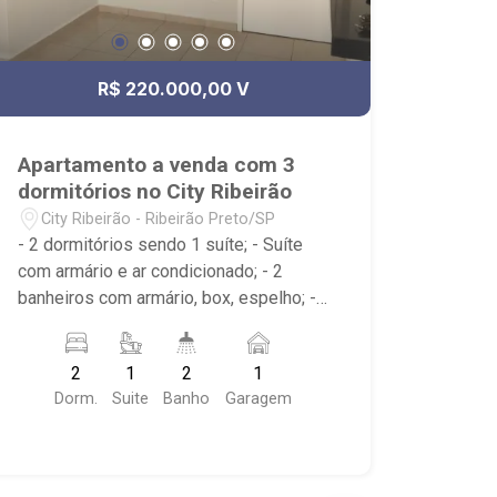
R$ 220.000,00 V
Apartamento a venda com 3
dormitórios no City Ribeirão
City Ribeirão - Ribeirão Preto/SP
- 2 dormitórios sendo 1 suíte; - Suíte
com armário e ar condicionado; - 2
banheiros com armário, box, espelho; -
Sala dois ambientes; - Cozinha
americana com armário; - Área de
2
1
2
1
serviço com armário; - Condomínio com
Dorm.
Suite
Banho
Garagem
Quadra poliesportiva, Playground,
Piscinas adulto e infantil, Área gourmet
com churrasqueira, Salão de festas,
Portaria 24hrs; - Próximo ao Lojinha