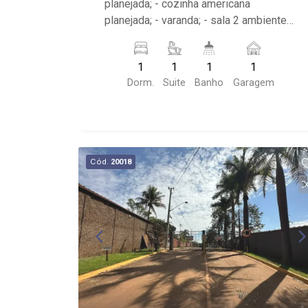
planejada; - cozinha americana
planejada; - varanda; - sala 2 ambientes
com sacada; - 1 banheiro planejado com
box e espelho; - próximo ao Ribeirão
1
1
1
1
Shopping, UNIP, Pizzaria Verace;
Dorm.
Suite
Banho
Garagem
Cód.
20018