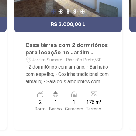
R$ 2.000,00 L
Casa térrea com 2 dormitórios
para locação no Jardim
Sumaré
Jardim Sumaré - Ribeirão Preto/SP
- 2 dormitórios com armário; - Banheiro
com espelho; - Cozinha tradicional com
armário; - Sala dois ambientes com
ventilador de teto; - Edícula; - Área de
serviço; - iluminação; - Quintal
2
1
1
176 m²
cimentado; - Próximo a avenida Itatiaia,
Dorm.
Banho
Garagem
Terreno
Anshin Sushi Bar, Droga Raia, Invictus
RP, Bar O Português