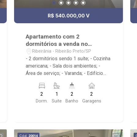
R$ 540.000,00 V
Apartamento com 2
dormitórios a venda no
Ribeirânia
Ribeirânia - Ribeirão Preto/SP
- 2 dormitórios sendo 1 suíte; - Cozinha
americana; - Sala dois ambientes; -
Área de serviço; - Varanda; - Edifício
novo com Portaria24h, elevador,
academia, salão de festas,
2
1
2
2
churrasqueira; - Localizado próximo ao
Dorm.
Suite
Banho
Garagens
Próximo a Unaerp, Bar do Mineiro,
Giacomo`s Pizza,Health Pharma
Farmácia de Manipulação, Hotel Indi
Ribeirão
Cód.
20014