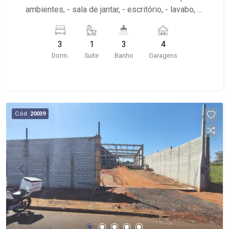
ambientes, - sala de jantar, - escritório, - lavabo, -
cozinha planeja, - roupeiro, - área de serviço, -
garagem para 4 automóveis. - varanda gourmet -
3
1
3
4
quintal
Dorm.
Suite
Banho
Garagens
Cód.
20039