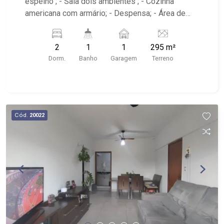
espelho ; - Sala dois ambientes ; - Cozinha
americana com armário; - Despensa; - Área de
serviço; - iluminação; - Quintal cimentado; -
Próximo A.P.Minelli de Souza Academia, DN
2
1
1
295 m²
Panificadora e Mercearia, Alfa Suplementos
Dorm.
Banho
Garagem
Terreno
Cód.
20022