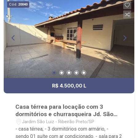
Sul, Zona Leste, Centro e Bonfim Paulista; - para
Cód.
20040
Venda, Compra e Locação, imobiliária é Ribeirão
Imóveis - sede na Av. Professor João Fiusa;
R$ 4.500,00 L
Casa térrea para locação com 3
dormitórios e churrasqueira Jd. São
Luiz
Jardim São Luiz - Ribeirão Preto/SP
- casa térrea; - 3 dormitórios com armário, -
sendo 01 suíte com ar condicionado. - sala para 2