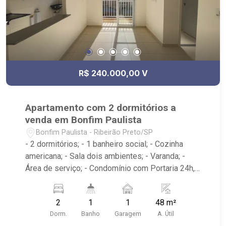
R$ 240.000,00 V
Apartamento com 2 dormitórios a
venda em Bonfim Paulista
Bonfim Paulista - Ribeirão Preto/SP
- 2 dormitórios; - 1 banheiro social; - Cozinha
americana; - Sala dois ambientes; - Varanda; -
Área de serviço; - Condomínio com Portaria 24h,
Piscina, Campo de Futebol e Salão de Festas; -
Próximo à DaniBe FullStore, Bola na Grama
2
1
1
48 m²
Bonfim, Baterias Batex, supermercado Gricki e
Dorm.
Banho
Garagem
A. Útil
Centro de Bonfim;