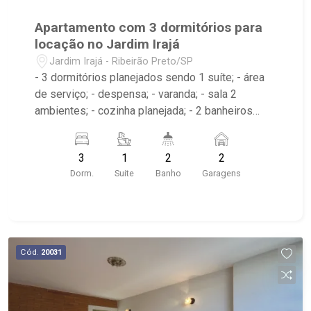
Apartamento com 3 dormitórios para
locação no Jardim Irajá
Jardim Irajá - Ribeirão Preto/SP
- 3 dormitórios planejados sendo 1 suíte; - área
de serviço; - despensa; - varanda; - sala 2
ambientes; - cozinha planejada; - 2 banheiros
planejados com box e espelho; - próximo ao
Josemar Grill, Jasmin Restaurante, Burguer King
3
1
2
2
Dorm.
Suite
Banho
Garagens
Cód.
20031