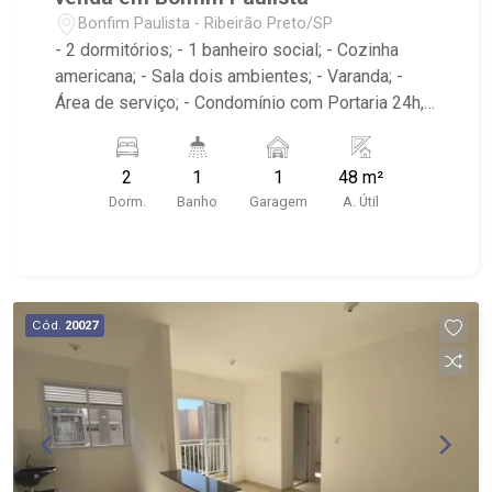
Bonfim Paulista - Ribeirão Preto/SP
- 2 dormitórios; - 1 banheiro social; - Cozinha
americana; - Sala dois ambientes; - Varanda; -
Área de serviço; - Condomínio com Portaria 24h,
Piscina, Campo de Futebol e Salão de Festas; -
Próximo à DaniBe FullStore, Bola na Grama
2
1
1
48 m²
Bonfim, Baterias Batex, supermercado Gricki e
Dorm.
Banho
Garagem
A. Útil
Centro de Bonfim;
Cód.
20027