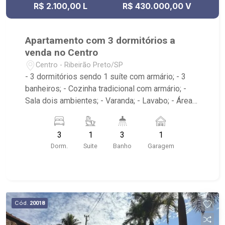
R$ 2.100,00 L
R$ 430.000,00 V
Apartamento com 3 dormitórios a
venda no Centro
Centro - Ribeirão Preto/SP
- 3 dormitórios sendo 1 suíte com armário; - 3
banheiros; - Cozinha tradicional com armário; -
Sala dois ambientes; - Varanda; - Lavabo; - Área
de serviço com banheiro e dormitório; - Edifício
com elevador; - Próximo ao Theatro Pedro II,
3
1
3
1
Choperia Pinguim, Praça XV de Novembro,
Dorm.
Suite
Banho
Garagem
Restaurante Ao Carioca, E.E. Fábio Barreto
Cód.
20018