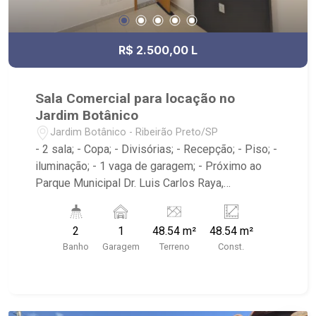
R$ 2.500,00 L
Sala Comercial para locação no
Jardim Botânico
Jardim Botânico - Ribeirão Preto/SP
- 2 sala; - Copa; - Divisórias; - Recepção; - Piso; -
iluminação; - 1 vaga de garagem; - Próximo ao
Parque Municipal Dr. Luis Carlos Raya,
Savegnago Supermercados, McDonald`s,
Tibursiu`s - Botânico; - Ribeirão Imóveis,
2
1
48.54 m²
48.54 m²
referência em venda, compra e locação. - Sinta-
Banho
Garagem
Terreno
Const.
se em casa na Ribeirão Imóveis, afinal Somos e
Vivemos Ribeirão: - funcionários capacitados; -
processos rápidos e eficientes; - análise
criteriosa de documentação; - com foco: Zona