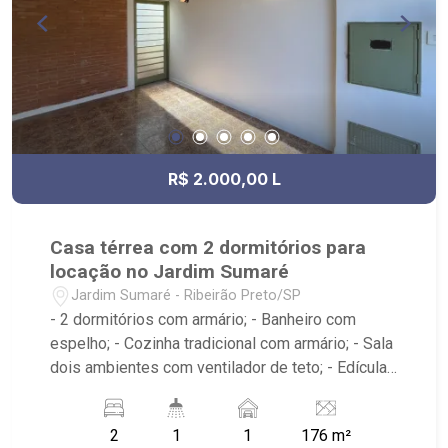
R$ 2.000,00 L
Casa térrea com 2 dormitórios para
locação no Jardim Sumaré
Jardim Sumaré - Ribeirão Preto/SP
- 2 dormitórios com armário; - Banheiro com
espelho; - Cozinha tradicional com armário; - Sala
dois ambientes com ventilador de teto; - Edícula;
- Área de serviço; - iluminação; - Quintal
cimentado; - Próximo a avenida Itatiaia, Anshin
2
1
1
176 m²
Sushi Bar, Droga Raia, Invictus RP, Bar O