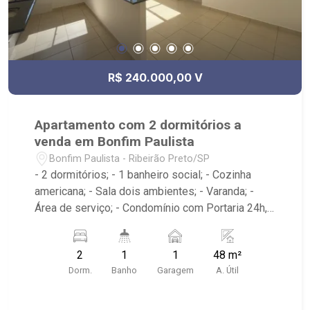
R$ 240.000,00 V
Apartamento com 2 dormitórios a
venda em Bonfim Paulista
Bonfim Paulista - Ribeirão Preto/SP
- 2 dormitórios; - 1 banheiro social; - Cozinha
americana; - Sala dois ambientes; - Varanda; -
Área de serviço; - Condomínio com Portaria 24h,
Piscina, Campo de Futebol e Salão de Festas; -
Próximo à DaniBe FullStore, Bola na Grama
2
1
1
48 m²
Bonfim, Baterias Batex, supermercado Gricki e
Dorm.
Banho
Garagem
A. Útil
Centro de Bonfim;