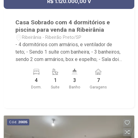
R$ 1.120.000,00 V
Casa Sobrado com 4 dormitórios e
piscina para venda na Ribeirânia
Ribeirânia - Ribeirão Preto/SP
- 4 dormitórios com armários, e ventilador de
teto; - Sendo 1 suíte com banheira; - 3 banheiros,
sendo 2 com armários, box e espelho; - Sala dois
ambientes; - Ventilador de teto; - Cozinha
tradicional planejada; - Despensa; - Área de
4
1
3
7
serviço; - Varanda; - Lavabo; - Piscina com
Dorm.
Suite
Banho
Garagens
hidromassagem e prainha; - Aquecimento solar; -
Sauna; - Canil; - Iluminação; - Sobrado invertido. -
Próximo ao Novo Shopping, Salsa`s Restaurante,
Assaí Atacadista - Ribeirão Preto Cantina da
Picanha Restaurante & Chopperia
Cód.
20035