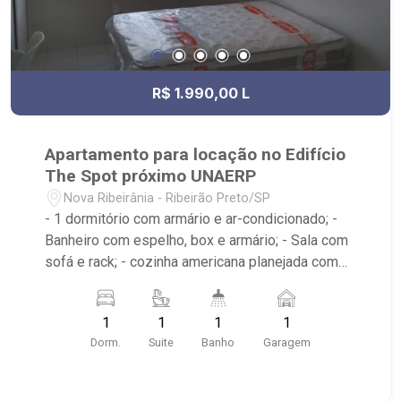
R$ 1.990,00 L
Apartamento para locação no Edifício
The Spot próximo UNAERP
Nova Ribeirânia - Ribeirão Preto/SP
- 1 dormitório com armário e ar-condicionado; -
Banheiro com espelho, box e armário; - Sala com
sofá e rack; - cozinha americana planejada com
geladeira, microondas e fogão; - Condomínio com
portaria 24 horas, sala de estudos, biblioteca,
1
1
1
1
cozinha gourmet, lavanderia, piscina e
Dorm.
Suite
Banho
Garagem
churrasqueira; - Próximo ao Estádio Santa Cruz -
Hard Rock Café, Hospital HapiVida, UNAERP e
Novo Shopping.