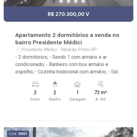
R$ 270.300,00 V
Apartamento 2 dormitórios a venda no
bairro Presidente Médici
Presidente Médici - Ribeirão Preto/SP
- 2 dormitórios; - Sendo 1 com armário e ar
condicionado; - Banheiro com box armário e
espelho; - Cozinha tradicional com armário; - Sala
de jantar; - Área de serviço; - Edifício com
elevador; - Sacada; - Próximo ao jotta burguer,
2
2
1
73 m²
Panificadora Vó Luzia, 3Fit Ribeirão Preto Luzia,
Dorm.
Banho
Garagem
A. Útil
Telepizza mineiro;
Cód.
20021