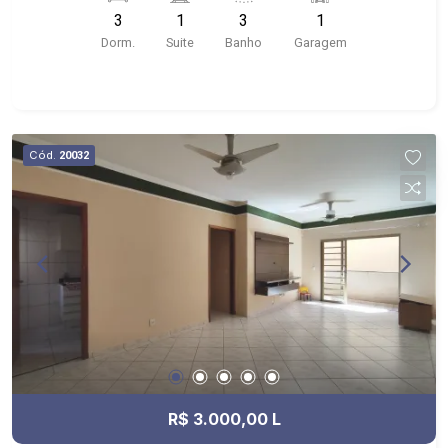
próximo ao Shopping Santa Ursula, Bar do
3
1
3
1
Nelson, Stone Wall
Dorm.
Suite
Banho
Garagem
Cód.
20032
R$ 3.000,00 L