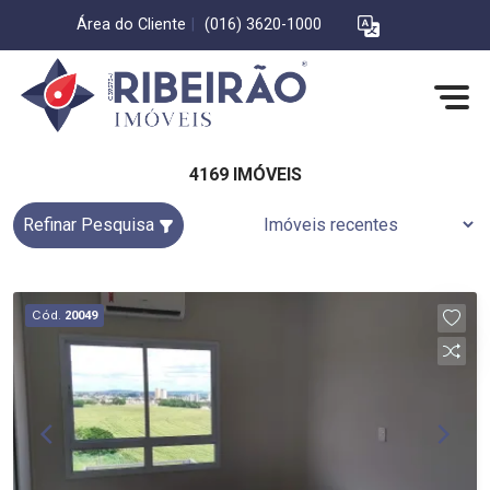
Área do Cliente
|
(016) 3620-1000
4169 IMÓVEIS
Refinar Pesquisa
Cód.
20049