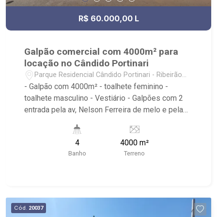
R$ 60.000,00 L
Galpão comercial com 4000m² para
locação no Cândido Portinari
Parque Residencial Cândido Portinari - Ribeirão
Preto/SP
- Galpão com 4000m² - toalhete feminino -
toalhete masculino - Vestiário - Galpões com 2
entrada pela av, Nelson Ferreira de melo e pela
rua Adenil som Tamega monteiro - Ribeirão
Imóveis, referência em venda, compra e locação.
4
4000 m²
- Sinta-se em casa na Ribeirão Imóveis, afinal
Banho
Terreno
Somos e Vivemos Ribeirão: - funcionários
capacitados; - processos rápidos e eficientes; -
análise criteriosa de documentação; - com foco:
Zona Sul, Zona Leste, Centro e Bonfim Paulista; -
para Venda, Compra e Locação, imobiliária é
Cód.
20037
Ribeirão Imóveis - sede na Av. Professor João