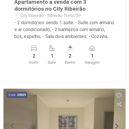
Apartamento a venda com 3
dormitórios no City Ribeirão
City Ribeirão - Ribeirão Preto/SP
- 2 dormitórios sendo 1 suíte; - Suíte com armário
e ar condicionado; - 2 banheiros com armário,
box, espelho; - Sala dois ambientes; - Cozinha
americana com armário; - Área de serviço com
armário; - Condomínio com Quadra poliesportiva,
2
1
2
1
Playground, Piscinas adulto e infantil, Área
Dorm.
Suite
Banho
Garagem
gourmet com churrasqueira, Salão de festas,
Portaria 24hrs; - Próximo ao Lojinha Bella Città
produção Pães Especiais, Casa da Flor | Creche
Pet | Banho e Tosa, City Pão Ribeirão Preto
Cód.
20029