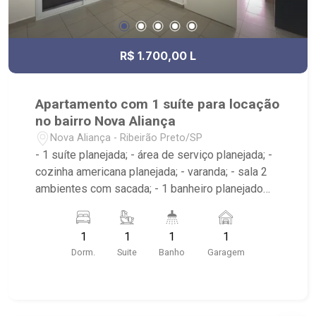
R$ 1.700,00 L
Apartamento com 1 suíte para locação
no bairro Nova Aliança
Nova Aliança - Ribeirão Preto/SP
- 1 suíte planejada; - área de serviço planejada; -
cozinha americana planejada; - varanda; - sala 2
ambientes com sacada; - 1 banheiro planejado
com box e espelho; - próximo ao Ribeirão
Shopping, UNIP, Pizzaria Verace;
1
1
1
1
Dorm.
Suite
Banho
Garagem