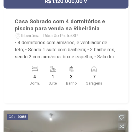
R$ 1.120.000,00 V
Casa Sobrado com 4 dormitórios e
piscina para venda na Ribeirânia
Ribeirânia - Ribeirão Preto/SP
- 4 dormitórios com armários, e ventilador de
teto; - Sendo 1 suíte com banheira; - 3 banheiros,
sendo 2 com armários, box e espelho; - Sala dois
ambientes; - Ventilador de teto; - Cozinha
tradicional planejada; - Despensa; - Área de
4
1
3
7
serviço; - Varanda; - Lavabo; - Piscina com
Dorm.
Suite
Banho
Garagens
hidromassagem e prainha; - Aquecimento solar; -
Sauna; - Canil; - Iluminação; - Sobrado invertido. -
Próximo ao Novo Shopping, Salsa`s Restaurante,
Assaí Atacadista - Ribeirão Preto Cantina da
Picanha Restaurante & Chopperia
Cód.
20035