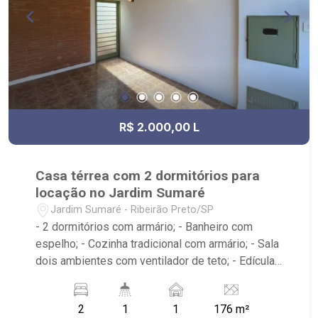
R$ 2.000,00 L
Casa térrea com 2 dormitórios para
locação no Jardim Sumaré
Jardim Sumaré - Ribeirão Preto/SP
- 2 dormitórios com armário; - Banheiro com
espelho; - Cozinha tradicional com armário; - Sala
dois ambientes com ventilador de teto; - Edícula;
- Área de serviço; - iluminação; - Quintal
cimentado; - Próximo a avenida Itatiaia, Anshin
2
1
1
176 m²
Sushi Bar, Droga Raia, Invictus RP, Bar O