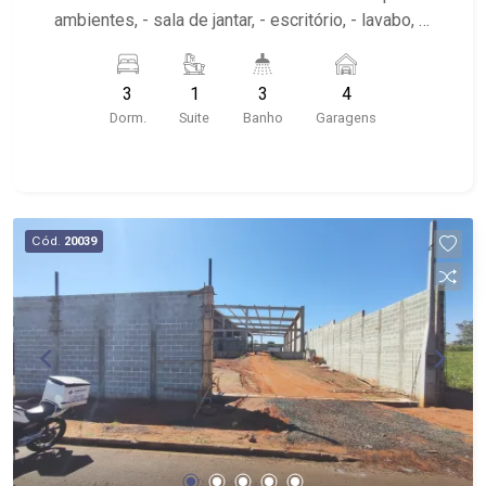
ambientes, - sala de jantar, - escritório, - lavabo, -
cozinha planeja, - roupeiro, - área de serviço, -
garagem para 4 automóveis. - varanda gourmet -
3
1
3
4
quintal
Dorm.
Suite
Banho
Garagens
Cód.
20039