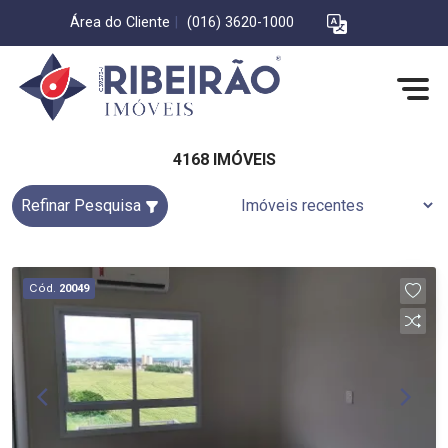
Área do Cliente
|
(016) 3620-1000
4168 IMÓVEIS
Refinar Pesquisa
Cód.
20049