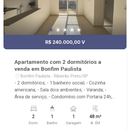
R$ 240.000,00 V
Apartamento com 2 dormitórios a
venda em Bonfim Paulista
Bonfim Paulista - Ribeirão Preto/SP
- 2 dormitórios; - 1 banheiro social; - Cozinha
americana; - Sala dois ambientes; - Varanda; -
Área de serviço; - Condomínio com Portaria 24h,
Piscina, Campo de Futebol e Salão de Festas; -
Próximo à DaniBe FullStore, Bola na Grama
2
1
1
48 m²
Bonfim, Baterias Batex, supermercado Gricki e
Dorm.
Banho
Garagem
A. Útil
Centro de Bonfim;