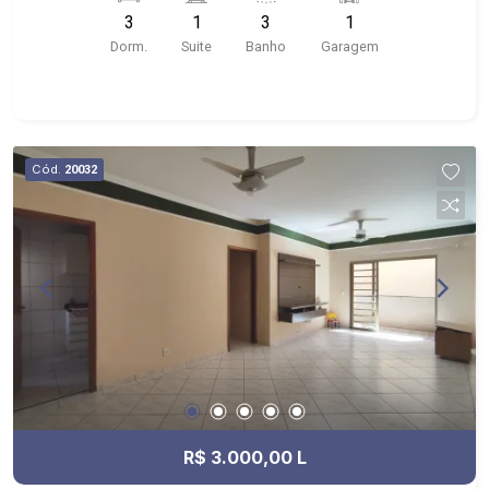
próximo ao Shopping Santa Ursula, Bar do
3
1
3
1
Nelson, Stone Wall
Dorm.
Suite
Banho
Garagem
Cód.
20032
R$ 3.000,00 L