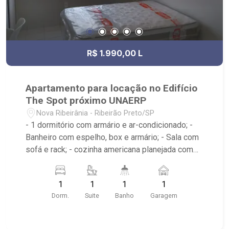
R$ 1.990,00 L
Apartamento para locação no Edifício
The Spot próximo UNAERP
Nova Ribeirânia - Ribeirão Preto/SP
- 1 dormitório com armário e ar-condicionado; -
Banheiro com espelho, box e armário; - Sala com
sofá e rack; - cozinha americana planejada com
geladeira, microondas e fogão; - Condomínio com
portaria 24 horas, sala de estudos, biblioteca,
1
1
1
1
cozinha gourmet, lavanderia, piscina e
Dorm.
Suite
Banho
Garagem
churrasqueira; - Próximo ao Estádio Santa Cruz -
Hard Rock Café, Hospital HapiVida, UNAERP e
Novo Shopping.