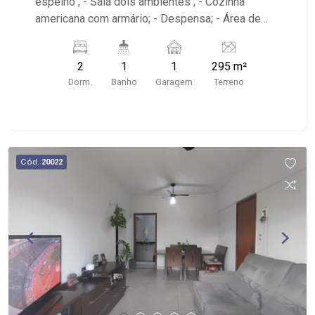
espelho ; - Sala dois ambientes ; - Cozinha
americana com armário; - Despensa; - Área de
serviço; - iluminação; - Quintal cimentado; -
Próximo A.P.Minelli de Souza Academia, DN
2
1
1
295 m²
Panificadora e Mercearia, Alfa Suplementos
Dorm.
Banho
Garagem
Terreno
Cód.
20022