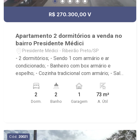
R$ 270.300,00 V
Apartamento 2 dormitórios a venda no
bairro Presidente Médici
Presidente Médici - Ribeirão Preto/SP
- 2 dormitórios; - Sendo 1 com armário e ar
condicionado; - Banheiro com box armário e
espelho; - Cozinha tradicional com armário; - Sala
de jantar; - Área de serviço; - Edifício com
elevador; - Sacada; - Próximo ao jotta burguer,
2
2
1
73 m²
Panificadora Vó Luzia, 3Fit Ribeirão Preto Luzia,
Dorm.
Banho
Garagem
A. Útil
Telepizza mineiro;
Cód.
20021