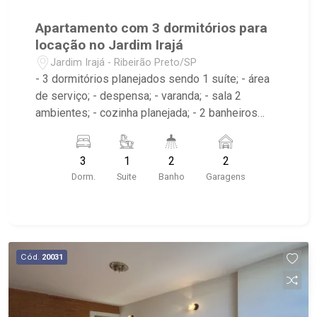
Apartamento com 3 dormitórios para
locação no Jardim Irajá
Jardim Irajá - Ribeirão Preto/SP
- 3 dormitórios planejados sendo 1 suíte; - área
de serviço; - despensa; - varanda; - sala 2
ambientes; - cozinha planejada; - 2 banheiros
planejados com box e espelho; - próximo ao
Josemar Grill, Jasmin Restaurante, Burguer King
3
1
2
2
Dorm.
Suite
Banho
Garagens
Cód.
20031