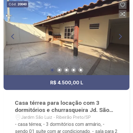
Sul, Zona Leste, Centro e Bonfim Paulista; - para
Cód.
20040
Venda, Compra e Locação, imobiliária é Ribeirão
Imóveis - sede na Av. Professor João Fiusa;
R$ 4.500,00 L
Casa térrea para locação com 3
dormitórios e churrasqueira Jd. São
Luiz
Jardim São Luiz - Ribeirão Preto/SP
- casa térrea; - 3 dormitórios com armário, -
sendo 01 suíte com ar condicionado. - sala para 2