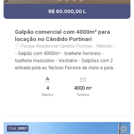
R$ 60.000,00 L
Galpão comercial com 4000m² para
locação no Cândido Portinari
Parque Residencial Cândido Portinari - Ribeirão
Preto/SP
- Galpão com 4000m² - toalhete feminino -
toalhete masculino - Vestiário - Galpões com 2
entrada pela av, Nelson Ferreira de melo e pela
rua Adenil som Tamega monteiro - Ribeirão
Imóveis, referência em venda, compra e locação.
4
4000 m²
- Sinta-se em casa na Ribeirão Imóveis, afinal
Banho
Terreno
Somos e Vivemos Ribeirão: - funcionários
capacitados; - processos rápidos e eficientes; -
análise criteriosa de documentação; - com foco:
Zona Sul, Zona Leste, Centro e Bonfim Paulista; -
para Venda, Compra e Locação, imobiliária é
Cód.
20037
Ribeirão Imóveis - sede na Av. Professor João