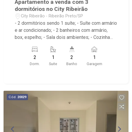
Apartamento a venda com 3
dormitórios no City Ribeirão
City Ribeirão - Ribeirão Preto/SP
- 2 dormitórios sendo 1 suíte; - Suíte com armário
e ar condicionado; - 2 banheiros com armário,
box, espelho; - Sala dois ambientes; - Cozinha
americana com armário; - Área de serviço com
armário; - Condomínio com Quadra poliesportiva,
2
1
2
1
Playground, Piscinas adulto e infantil, Área
Dorm.
Suite
Banho
Garagem
gourmet com churrasqueira, Salão de festas,
Portaria 24hrs; - Próximo ao Lojinha Bella Città
produção Pães Especiais, Casa da Flor | Creche
Pet | Banho e Tosa, City Pão Ribeirão Preto
Cód.
20029