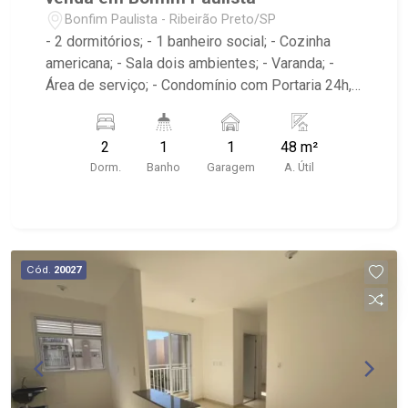
Bonfim Paulista - Ribeirão Preto/SP
- 2 dormitórios; - 1 banheiro social; - Cozinha
americana; - Sala dois ambientes; - Varanda; -
Área de serviço; - Condomínio com Portaria 24h,
Piscina, Campo de Futebol e Salão de Festas; -
Próximo à DaniBe FullStore, Bola na Grama
2
1
1
48 m²
Bonfim, Baterias Batex, supermercado Gricki e
Dorm.
Banho
Garagem
A. Útil
Centro de Bonfim;
Cód.
20027