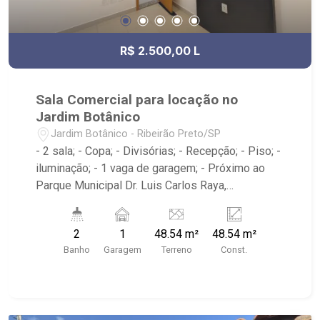
R$ 2.500,00 L
Sala Comercial para locação no
Jardim Botânico
Jardim Botânico - Ribeirão Preto/SP
- 2 sala; - Copa; - Divisórias; - Recepção; - Piso; -
iluminação; - 1 vaga de garagem; - Próximo ao
Parque Municipal Dr. Luis Carlos Raya,
Savegnago Supermercados, McDonald`s,
Tibursiu`s - Botânico; - Ribeirão Imóveis,
2
1
48.54 m²
48.54 m²
referência em venda, compra e locação. - Sinta-
Banho
Garagem
Terreno
Const.
se em casa na Ribeirão Imóveis, afinal Somos e
Vivemos Ribeirão: - funcionários capacitados; -
processos rápidos e eficientes; - análise
criteriosa de documentação; - com foco: Zona