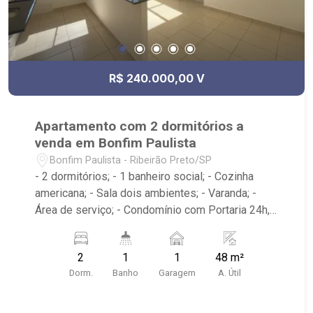
R$ 240.000,00 V
Apartamento com 2 dormitórios a
venda em Bonfim Paulista
Bonfim Paulista - Ribeirão Preto/SP
- 2 dormitórios; - 1 banheiro social; - Cozinha
americana; - Sala dois ambientes; - Varanda; -
Área de serviço; - Condomínio com Portaria 24h,
Piscina, Campo de Futebol e Salão de Festas; -
Próximo à DaniBe FullStore, Bola na Grama
2
1
1
48 m²
Bonfim, Baterias Batex, supermercado Gricki e
Dorm.
Banho
Garagem
A. Útil
Centro de Bonfim;