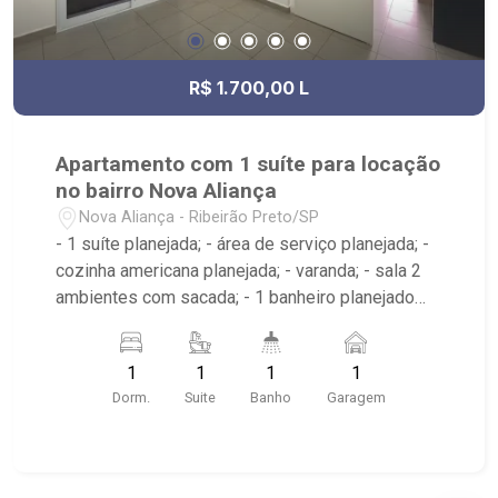
R$ 1.700,00 L
Apartamento com 1 suíte para locação
no bairro Nova Aliança
Nova Aliança - Ribeirão Preto/SP
- 1 suíte planejada; - área de serviço planejada; -
cozinha americana planejada; - varanda; - sala 2
ambientes com sacada; - 1 banheiro planejado
com box e espelho; - próximo ao Ribeirão
Shopping, UNIP, Pizzaria Verace;
1
1
1
1
Dorm.
Suite
Banho
Garagem