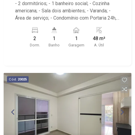
- 2 dormitórios; - 1 banheiro social; - Cozinha
americana; - Sala dois ambientes; - Varanda; -
Área de serviço; - Condomínio com Portaria 24h,
Piscina, Campo de Futebol e Salão de Festas; -
Próximo à DaniBe FullStore, Bola na Grama
2
1
1
48 m²
Bonfim, Baterias Batex, supermercado Gricki e
Dorm.
Banho
Garagem
A. Útil
Centro de Bonfim;
Cód.
20025