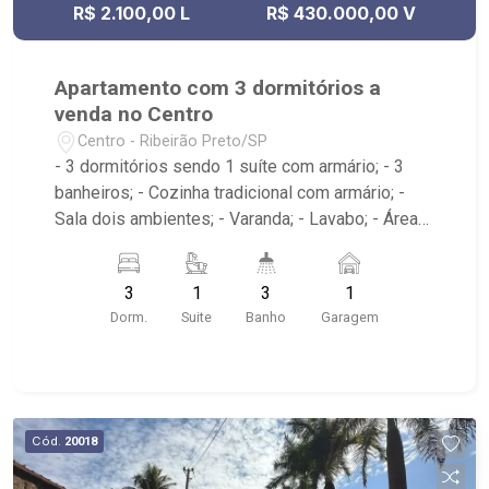
R$ 2.100,00 L
R$ 430.000,00 V
Apartamento com 3 dormitórios a
venda no Centro
Centro - Ribeirão Preto/SP
- 3 dormitórios sendo 1 suíte com armário; - 3
banheiros; - Cozinha tradicional com armário; -
Sala dois ambientes; - Varanda; - Lavabo; - Área
de serviço com banheiro e dormitório; - Edifício
com elevador; - Próximo ao Theatro Pedro II,
3
1
3
1
Choperia Pinguim, Praça XV de Novembro,
Dorm.
Suite
Banho
Garagem
Restaurante Ao Carioca, E.E. Fábio Barreto
Cód.
20018