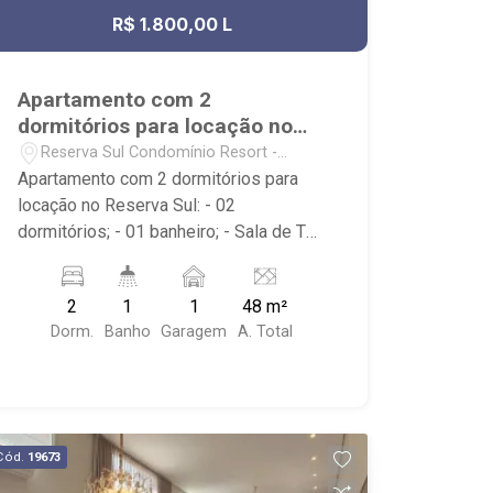
R$ 1.800,00 L
Apartamento com 2
dormitórios para locação no
Reserva Sul
Reserva Sul Condomínio Resort -
Ribeirão Preto/SP
Apartamento com 2 dormitórios para
locação no Reserva Sul: - 02
dormitórios; - 01 banheiro; - Sala de TV;
- Ventilador de teto no imóvel; -
Cozinha tradicional; - Área de Serviço; -
2
1
1
48 m²
01 vaga de garagem; - Condomínio:
Dorm.
Banho
Garagem
A. Total
Portaria 24hrs, Área de Churrasco,
Quadra Poliesportiva, Playground, Mini
Campo de Futebol, Quadra de Areia e
Mercadinho; - Localizado Próximo ao
Jaú Serve Supermercados, Pão de
Cód.
19673
Açúcar, Panificadora Bella Città, Colégio