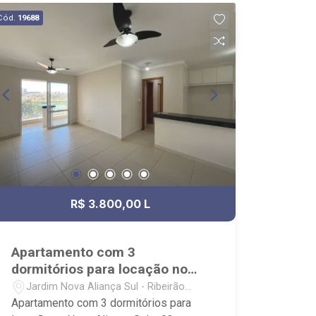
festa, pet wash, academia, piscina,
Cód.
19688
churrasqueira, lavanderia e salão de
jogos; - Próximo ao Hospital São
Francisco e faculdade UNAERP.
R$ 3.800,00 L
Apartamento com 3
dormitórios para locação no
Nova Aliança Sul
Jardim Nova Aliança Sul - Ribeirão
Preto/SP
Apartamento com 3 dormitórios para