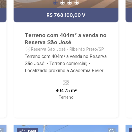
R$ 768.100,00 V
Terreno com 404m² a venda no
Reserva São José
Reserva São José - Ribeirão Preto/SP
Terreno com 404m² a venda no Reserva
São José: - Terreno comercial; -
Localizado próximo à Academia Riviera
Arena fit e MB Fit Academia. - Ribeirão
Imóveis, referência em venda, compra e
404.25 m²
locação. - Sinta-se em casa na Ribeirão
Terreno
Imóveis, afinal Somos e Vivemos
Ribeirão: - funcionários capacitados; -
processos rápidos e eficientes; -
análise criteriosa de documentação; -
com foco: Zona Sul, Zona Leste, Centro
Cód.
19681