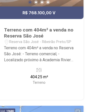
R$ 768.100,00 V
Terreno com 404m² a venda no
Reserva São José
Reserva São José - Ribeirão Preto/SP
Terreno com 404m² a venda no Reserva
São José: - Terreno comercial; -
Localizado próximo à Academia Riviera
Arena fit e MB Fit Academia. - Ribeirão
Imóveis, referência em venda, compra e
404.25 m²
locação. - Sinta-se em casa na Ribeirão
Terreno
Imóveis, afinal Somos e Vivemos
Ribeirão: - funcionários capacitados; -
processos rápidos e eficientes; -
análise criteriosa de documentação; -
com foco: Zona Sul, Zona Leste, Centro
Cód.
19680