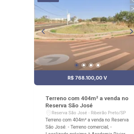
garagem, sendo duas cobertas; -
Próximo ao Hospital Fundação
Penteado, Copacabana motel e Trevus
Bar e Lanchonete.
R$ 768.100,00 V
Terreno com 404m² a venda no
Reserva São José
Reserva São José - Ribeirão Preto/SP
Terreno com 404m² a venda no Reserva
São José: - Terreno comercial; -