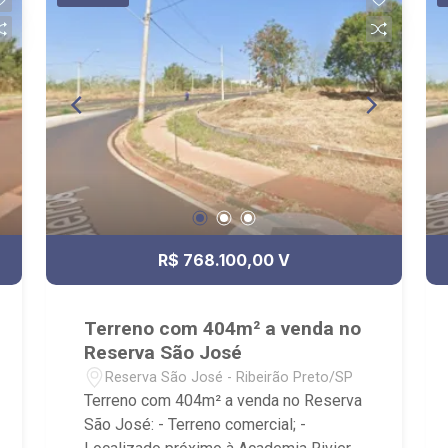
e Bonfim Paulista; - para Venda, Compra
e Locação, imobiliária é Ribeirão
Imóveis - sede na Av. Professor João
Fiusa;
R$ 768.100,00 V
Terreno com 404m² a venda no
Reserva São José
Reserva São José - Ribeirão Preto/SP
Terreno com 404m² a venda no Reserva
São José: - Terreno comercial; -