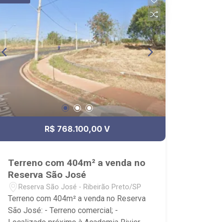
e Bonfim Paulista; - para Venda, Compra
e Locação, imobiliária é Ribeirão
Imóveis - sede na Av. Professor João
Fiusa;
R$ 768.100,00 V
Terreno com 404m² a venda no
Reserva São José
Reserva São José - Ribeirão Preto/SP
Terreno com 404m² a venda no Reserva
São José: - Terreno comercial; -