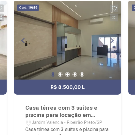
Zona Leste, Centro e Bonfim Paulista; -
Cód.
19689
para Venda, Compra e Locação,
imobiliária é Ribeirão Imóveis - sede na
Av. Professor João Fiusa;
R$ 8.500,00 L
Casa térrea com 3 suítes e
piscina para locação em
Bonfim Paulista
Jardim Valencia - Ribeirão Preto/SP
Casa térrea com 3 suítes e piscina para