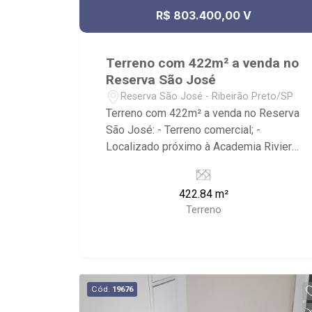
R$ 803.400,00 V
Terreno com 422m² a venda no
Reserva São José
Reserva São José - Ribeirão Preto/SP
Terreno com 422m² a venda no Reserva
São José: - Terreno comercial; -
Localizado próximo à Academia Riviera
Arena fit e MB Fit Academia. - Ribeirão
Imóveis, referência em venda, compra e
422.84 m²
locação. - Sinta-se em casa na Ribeirão
Terreno
Imóveis, afinal Somos e Vivemos
Ribeirão: - funcionários capacitados; -
processos rápidos e eficientes; -
análise criteriosa de documentação; -
com foco: Zona Sul, Zona Leste, Centro
Cód.
19676
e Bonfim Paulista; - para Venda, Compra