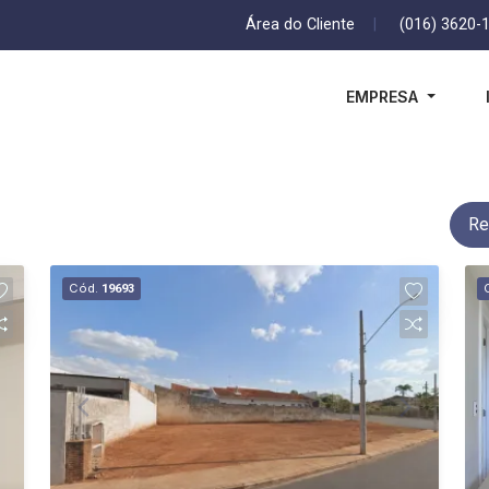
Área do Cliente
|
(016) 3620-
EMPRESA
Re
Cód.
19693