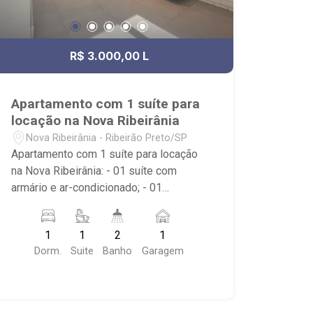
R$ 3.000,00 L
Apartamento com 1 suíte para
locação na Nova Ribeirânia
Nova Ribeirânia - Ribeirão Preto/SP
Apartamento com 1 suíte para locação
na Nova Ribeirânia: - 01 suíte com
armário e ar-condicionado; - 01
banheiro com armário, espelho e box
em vidro; - Lavabo; - Sala dois
1
1
2
1
ambientes com ar-condicionado; -
Dorm.
Suite
Banho
Garagem
Cozinha com cooktop; - Sacada com
fechamento em vidro; - Condomínio
com sistema de segurança facial,
portaria remota, coworking, salão de