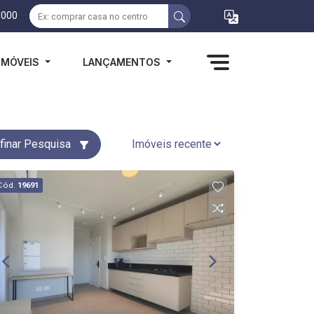
1000
IMÓVEIS
LANÇAMENTOS
finar Pesquisa
Cód.
19691