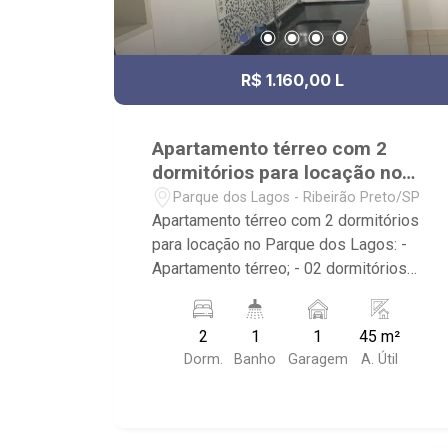
R$ 1.160,00 L
Apartamento térreo com 2
dormitórios para locação no
Parque dos Lagos
Parque dos Lagos - Ribeirão Preto/SP
Apartamento térreo com 2 dormitórios
para locação no Parque dos Lagos: -
Apartamento térreo; - 02 dormitórios
com armário; - 01 banheiro com armário,
espelho e box; - 01 vaga coberta de
2
1
1
45 m²
garagem; - Cozinha planejada; -
Dorm.
Banho
Garagem
A. Útil
Condomínio com portaria 24horas,
salão de festas, churrasqueira,
mercadinho, espaço gourmet,
playground e quadra poliesportiva; -