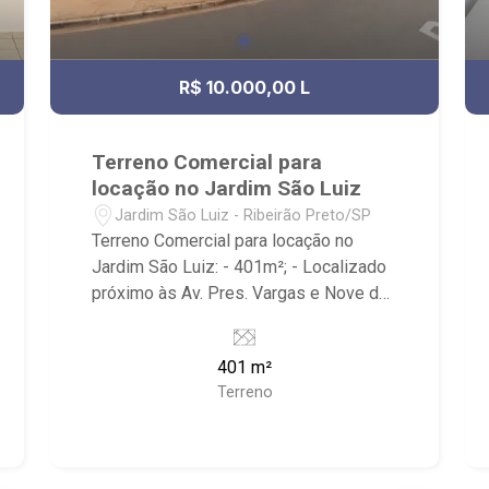
R$ 10.000,00 L
Terreno Comercial para
locação no Jardim São Luiz
Jardim São Luiz - Ribeirão Preto/SP
Terreno Comercial para locação no
Jardim São Luiz: - 401m²; - Localizado
próximo às Av. Pres. Vargas e Nove de
Julho. - Ribeirão Imóveis, referência em
venda, compra e locação. - Sinta-se em
401 m²
casa na Ribeirão Imóveis, afinal Somos
Terreno
e Vivemos Ribeirão: - funcionários
capacitados; - processos rápidos e
eficientes; - análise criteriosa de
documentação; - com foco: Zona Sul,