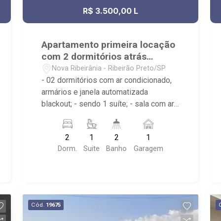
R$ 3.500,00 L
Apartamento primeira locação
com 2 dormitórios atrás
hospital São Francisco
Nova Ribeirânia - Ribeirão Preto/SP
- 02 dormitórios com ar condicionado,
armários e janela automatizada
blackout; - sendo 1 suíte; - sala com ar
condicionado; - cozinha americana
planejada; - já com fogão, geladeira,
2
1
2
1
microondas e forno; - sacada gourmet
Dorm.
Suite
Banho
Garagem
com fechamento em vidro; - banheiro
social; - área de serviço; - total de 3
aparelhos de ar condicionado,
fechadura eletrônica, torneiras
monocomando, micro ondas de embutir,
Cód.
19675
tv de 43`, sofá, cooktop de 5 bocas,