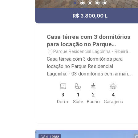
R$ 3.800,00 L
Casa térrea com 3 dormitórios
para locação no Parque
Residencial Lagoinha
Parque Residencial Lagoinha - Ribeirão
Preto/SP
Casa térrea com 3 dormitórios para
locação no Parque Residencial
Lagoinha: - 03 dormitórios com armário,
sendo uma suíte com ar-condicionado; -
02 banheiros com armário, espelho e
3
1
2
4
box; - Sala de Jantar; - Sala de Estar; -
Dorm.
Suite
Banho
Garagens
Sala dois ambientes; - Cozinha
planejada; - Varanda gourmet; -
Churrasqueira; - Quintal cimentado; -
Depósito; - Área de Serviço; - Jardim
com paisagismo; - 04 vagas de
Cód.
19682