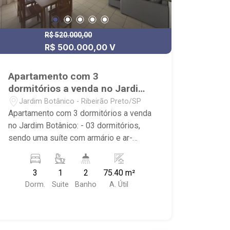
R$ 520.000,00
R$ 500.000,00 V
Apartamento com 3
dormitórios a venda no Jardim
Botânico
Jardim Botânico - Ribeirão Preto/SP
Apartamento com 3 dormitórios a venda
no Jardim Botânico: - 03 dormitórios,
sendo uma suíte com armário e ar-
condicionado; - 02 banheiros; - Sala
dois ambientes; - Área de Serviço; -
3
1
2
75.40 m²
Condomínio: Portaria 24hrs, Piscina
Dorm.
Suite
Banho
A. Útil
(Adulto / Infantil), Sauna, Campo de
Futebol, Playground, 2 Áreas de
Churrasco, Salão de Festas, Salão de
Jogos, Academia; - Localizado próximo