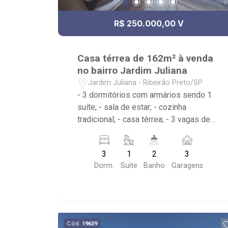
R$ 250.000,00 V
Casa térrea de 162m² à venda
no bairro Jardim Juliana
Jardim Juliana - Ribeirão Preto/SP
- 3 dormitórios com armários sendo 1
suíte; - sala de estar; - cozinha
tradicional; - casa térrea; - 3 vagas de
garagem cobertas; - área de serviço; -
corredor lateral; - 2 banheiros; -
3
1
2
3
Próximo ao Supermercado Big Compra,
Dorm.
Suite
Banho
Garagens
Av. Alfredo Ravaneli e Av. Henri Nestlé;
Cód.
19639