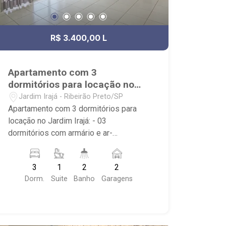
R$ 3.400,00 L
Apartamento com 3
dormitórios para locação no
Jardim Irajá
Jardim Irajá - Ribeirão Preto/SP
Apartamento com 3 dormitórios para
locação no Jardim Irajá: - 03
dormitórios com armário e ar-
condicionado, sendo uma suíte; - 02
banheiros com armário, box em vidro e
3
1
2
2
espelho; - 02 vagas de garagem; - Sala
Dorm.
Suite
Banho
Garagens
dois ambientes com ar-condicionado; -
Ventilador de teto no imóvel; - Cozinha
planejada; - Varanda gourmet; -
Despensa; - Área de Serviço planejada;