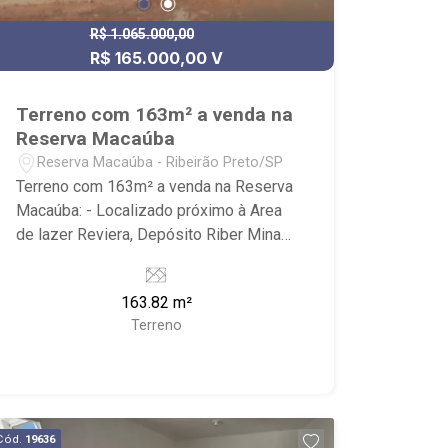
R$ 1.065.000,00
R$ 165.000,00 V
Terreno com 163m² a venda na
Reserva Macaúba
Reserva Macaúba - Ribeirão Preto/SP
Terreno com 163m² a venda na Reserva
Macaúba: - Localizado próximo à Area
de lazer Reviera, Depósito Riber Minas
e West Clube do Tiro. - Ribeirão
Imóveis, referência em venda, compra e
163.82 m²
locação. - Sinta-se em casa na Ribeirão
Terreno
Imóveis, afinal Somos e Vivemos
Ribeirão: - funcionários capacitados; -
processos rápidos e eficientes; -
análise criteriosa de documentação; -
com foco: Zona Sul, Zona Leste, Centro
Cód.
19636