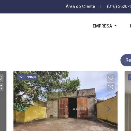
Área do Cliente
|
(016) 3620-
EMPRESA
Re
Cód.
19658