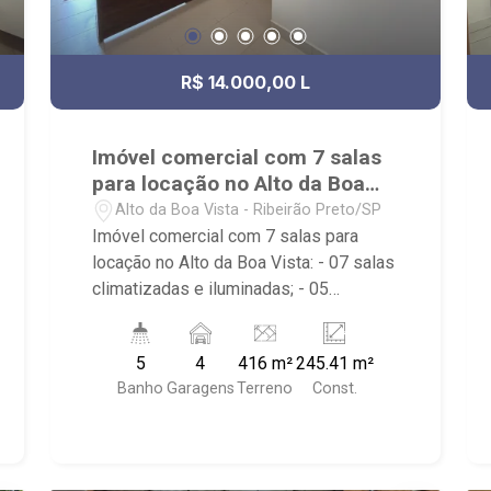
Preto.
R$ 14.000,00 L
Imóvel comercial com 7 salas
para locação no Alto da Boa
Vista
Alto da Boa Vista - Ribeirão Preto/SP
Imóvel comercial com 7 salas para
locação no Alto da Boa Vista: - 07 salas
climatizadas e iluminadas; - 05
banheiros; - Quintal amplo; - Despensa;
- Recepção; - Sala de espera; -
5
4
416 m²
245.41 m²
Divisórias; - Escritório; - Cozinha; -
Banho
Garagens
Terreno
Const.
Depósito; - Rampa de Acesso
Pedestre; - Piso, iluminação e ar-
condicionado no imóvel; - Próximo ao
Av. João Fiúza e Av. Independência.