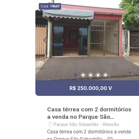
praça central; - Térreo com lojas,
Cód.
19647
serviços e conveniência; - Próximo a
UNIP, Ribeirão Shopping, Novo
Mercadão e Parque das artes;
R$ 250.000,00 V
Casa térrea com 2 dormitórios
a venda no Parque São
Sebastião
Parque São Sebastião - Ribeirão
Preto/SP
Casa térrea com 2 dormitórios a venda