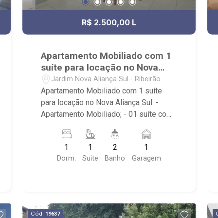
R$ 2.500,00 L
Apartamento Mobiliado com 1
suíte para locação no Nova
Aliança Sul
Jardim Nova Aliança Sul - Ribeirão
Preto/SP
Apartamento Mobiliado com 1 suíte
para locação no Nova Aliança Sul: -
Apartamento Mobiliado; - 01 suíte com
armário e ar-condicionado; - 02
banheiros com armário, espelho e box
1
1
2
1
em vidro; - 01 vaga de garagem; - Sala
Dorm.
Suite
Banho
Garagem
dois ambientes; - Cozinha tradicional; -
Área de Serviço planejada; - Edifício
com elevador e sem portaria; - Próximo
ao Shopping Iguatemi, supermercado
Pão de Açúcar e academia Pacer.
Cód.
19637