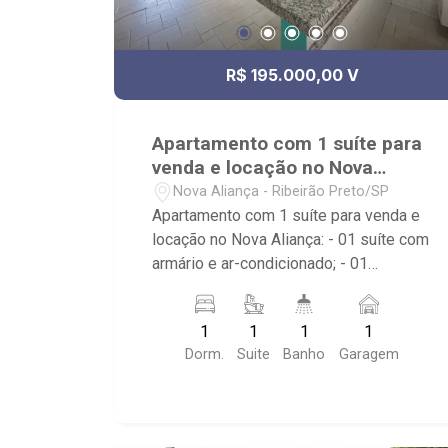
R$ 195.000,00 V
Apartamento com 1 suíte para
venda e locação no Nova
Aliança
Nova Aliança - Ribeirão Preto/SP
Apartamento com 1 suíte para venda e
locação no Nova Aliança: - 01 suíte com
armário e ar-condicionado; - 01
banheiro com armário, espelho e box; -
01 vaga coberta de garagem; - Cozinha
1
1
1
1
Americana planejada; - Ventilador de
Dorm.
Suite
Banho
Garagem
teto no imóvel; - Condomínio com
portaria 24h, piscina, academia,
lavanderia coletiva no andar
(agendamento), elevador panorâmico e