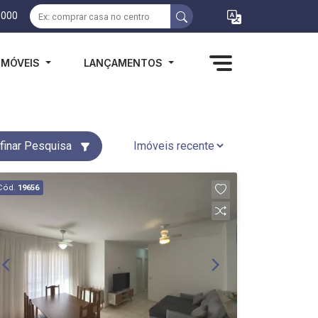
1000
IMÓVEIS
LANÇAMENTOS
finar Pesquisa
Cód.
19656