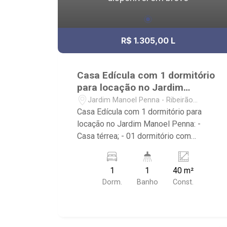
R$ 1.305,00 L
Casa Edícula com 1 dormitório
para locação no Jardim
Manoel Penna
Jardim Manoel Penna - Ribeirão
Preto/SP
Casa Edícula com 1 dormitório para
locação no Jardim Manoel Penna: -
Casa térrea; - 01 dormitório com
armário; - 01 banheiro com box e
espelho; - Cozinha Americana; - Área de
1
1
40 m²
Serviço; - Próximo ao Novo Shopping,
Dorm.
Banho
Const.
Av. Pres. Castelo Branco e Rod.
Anhangüera