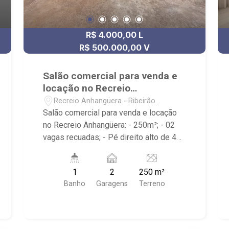
R$ 4.000,00 L
R$ 500.000,00 V
Salão comercial para venda e
locação no Recreio
Anhangüera
Recreio Anhangüera - Ribeirão
Preto/SP
Salão comercial para venda e locação
no Recreio Anhangüera: - 250m²; - 02
vagas recuadas; - Pé direito alto de 4m;
- Vão livre; - 01 banheiro; - Localizado
próximo ao Novo Shopping, Av. Pres.
1
2
250 m²
Castelo Branco e Rod. Anhangüera.
Banho
Garagens
Terreno