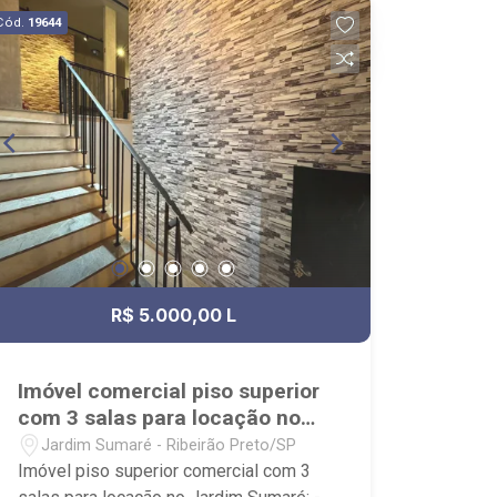
- Condomínio possui portaria 24hrs,
Cód.
19644
elevador e área de lazer completa; -
Próximo ao Savegnago Supermercado,
Avenida Cesar Vergueiro, Avenida
Portugual e Cenourão.
R$ 5.000,00 L
Imóvel comercial piso superior
com 3 salas para locação no
Jardim Sumaré
Jardim Sumaré - Ribeirão Preto/SP
Imóvel piso superior comercial com 3