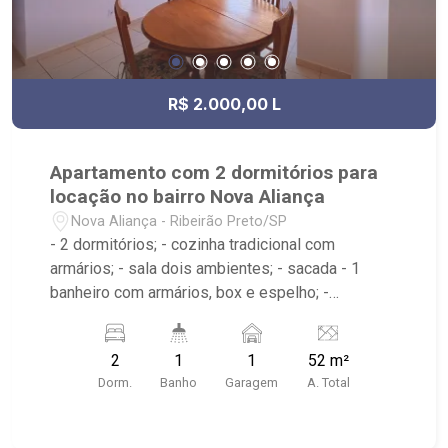
R$ 2.000,00 L
Apartamento com 2 dormitórios para
locação no bairro Nova Aliança
Nova Aliança - Ribeirão Preto/SP
- 2 dormitórios; - cozinha tradicional com
armários; - sala dois ambientes; - sacada - 1
banheiro com armários, box e espelho; -
ventilador de teto; - área de serviço planejada; - 1
vaga de garagem coberta; - Condomínio com
2
1
1
52 m²
playground, piscina, quadra poliesportiva e
Dorm.
Banho
Garagem
A. Total
portaria 24h; - Próximo ao Novo Mercadão, UNIP,
Parque das Artes, Ribeirão Shopping e Colégio
Objetivo;