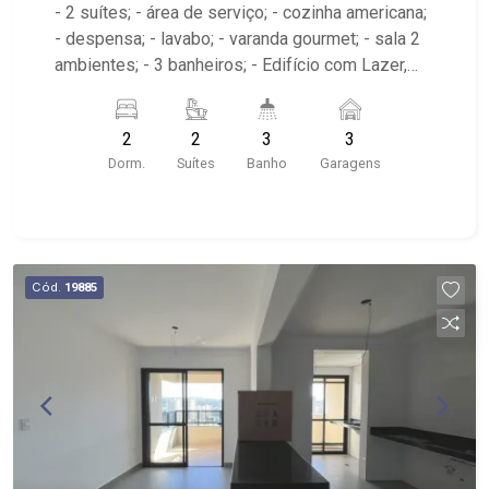
- 2 suítes; - área de serviço; - cozinha americana;
- despensa; - lavabo; - varanda gourmet; - sala 2
ambientes; - 3 banheiros; - Edifício com Lazer,
portaria 24hrs, portão eletrônico e elevador.
2
2
3
3
Dorm.
Suítes
Banho
Garagens
Cód.
19885