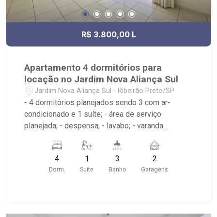
R$ 3.800,00 L
Apartamento 4 dormitórios para
locação no Jardim Nova Aliança Sul
Jardim Nova Aliança Sul - Ribeirão Preto/SP
- 4 dormitórios planejados sendo 3 com ar-
condicionado e 1 suíte; - área de serviço
planejada; - despensa; - lavabo; - varanda
gourmet; - cozinha planejada; - sala 2 ambientes;
- 3 banheiros planejados com box e espelho; -
4
1
3
2
Condomínio com piscina, academia, salões de
Dorm.
Suite
Banho
Garagens
festa, quadra de esportes e playground. -
próximo ao Shopping Iguatemi, SPOT, Pão de
Açúcar