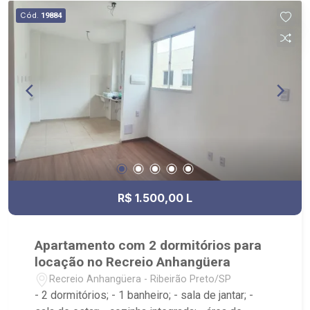
Cód.
19884
R$ 1.500,00 L
Apartamento com 2 dormitórios para
locação no Recreio Anhangüera
Recreio Anhangüera - Ribeirão Preto/SP
- 2 dormitórios; - 1 banheiro; - sala de jantar; -