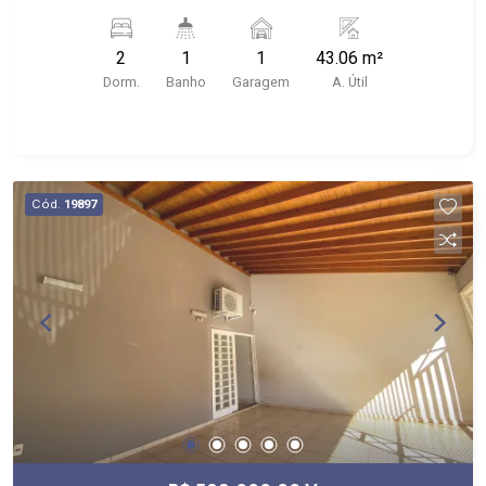
próximo ao Achei Multimarcas, Pico Bonfim
2
1
1
43.06 m²
Dorm.
Banho
Garagem
A. Útil
Cód.
19897