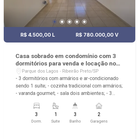
R$ 4.500,00 L
R$ 780.000,00 V
Casa sobrado em condomínio com 3
dormitórios para venda e locação no
Parque dos Lagos
Parque dos Lagos - Ribeirão Preto/SP
- 3 dormitórios com armários e ar-condicionado
sendo 1 suíte; - cozinha tradicional com armários;
- varanda gourmet; - sala dois ambientes; - 3
banheiros com armários, box e espelho; - lavabo;
- jardim com paisagismo; - quintal cimentado; - 2
3
1
3
2
vagas de garagem sendo 1 coberta; - área de
Dorm.
Suite
Banho
Garagens
serviço com armários; - Condomínio com portaria
24h, Piscina e Quadra de Esportes; - Próximo à
Prime Academia, Atacadão, UBS e Toca do Urso