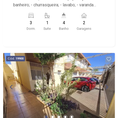
banheiro; - churrasqueira; - lavabo; - varanda
gourmet; - sala 2 ambientes; - cozinha planejada;
- 4 banheiros planejados com box e espelho; -
3
1
4
2
Condomínio com portaria 24h; - próximo à AABB,
Dorm.
Suite
Banho
Garagens
Savegnago, Cenourão, parque Raya
Cód.
19900