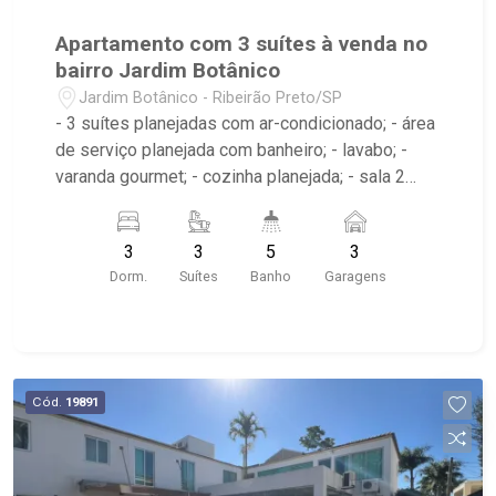
Apartamento com 3 suítes à venda no
bairro Jardim Botânico
Jardim Botânico - Ribeirão Preto/SP
- 3 suítes planejadas com ar-condicionado; - área
de serviço planejada com banheiro; - lavabo; -
varanda gourmet; - cozinha planejada; - sala 2
ambientes; - 5 banheiros planejados com box e
espelho; - Condomínio com portaria 24h, piscina,
3
3
5
3
fitness e salão de festas;
Dorm.
Suítes
Banho
Garagens
Cód.
19891