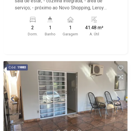
sala de estar; - cozinha integrada; - área de
serviço; - próximo ao Novo Shopping, Leroy
Merlin
2
1
1
41.48 m²
Dorm.
Banho
Garagem
A. Útil
Cód.
19883