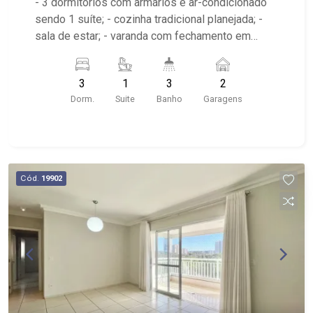
- 3 dormitórios com armários e ar-condicionado
sendo 1 suíte; - cozinha tradicional planejada; -
sala de estar; - varanda com fechamento em
vidro; - 3 banheiros com armários, box e espelho;
- lavabo; - área de serviço com armários; - 2
3
1
3
2
vagas de garagem cobertas; - Condomínio:
Dorm.
Suite
Banho
Garagens
Portaria 24hrs, Elevador, Piscina, Salão de
Festas, Academia; - Localizado próximo ao
Ribeirão Shopping, Cervejaria Walfänger, Maple
Bear, Hospital Unimed.
Cód.
19902