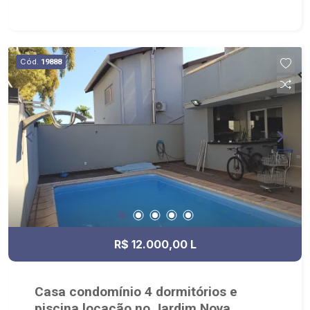
24h com piscina adulta e piscina infantil, sauna,
quadra esportiva, espaço fitness, área para
churrasco, salão de festas, espaço gourmet,
salão de jogos, brinquedoteca e playground; -
Cód.
19888
Próximo ao Ribeirão Shopping, faculdade Unip e
parque Raya;
R$ 12.000,00 L
Casa condomínio 4 dormitórios e
piscina locação no Jardim Nova