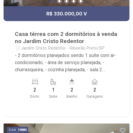
R$ 330.000,00 V
Casa térrea com 2 dormitórios à venda
no Jardim Cristo Redentor
Jardim Cristo Redentor - Ribeirão Preto/SP
- 2 dormitórios planejados sendo 1 suíte com ar-
condicionado; - área de serviço planejada; -
churrasqueira; - cozinha planejada; - sala 2
ambientes; - corredor lateral; - 2 banheiros
planejados com box e espelho; - próximo ao Disk
2
1
2
2
Pizza, UBS Cristo Redentor, Afonso Serve
Dorm.
Suite
Banho
Garagens
Cód.
19880