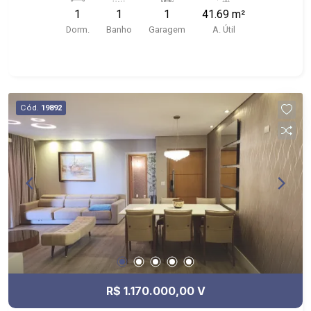
de Açúcar, McDonald`s, Blend Coliving
1
1
1
41.69 m²
Dorm.
Banho
Garagem
A. Útil
Cód.
19892
R$ 1.170.000,00 V