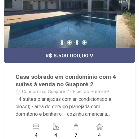
R$ 6.500.000,00 V
Casa sobrado em condomínio com 4
suítes à venda no Guaporé 2
Condomínio Guaporé 2 - Ribeirão Preto/SP
- 4 suítes planejadas com ar-condicionado e
closet; - área de serviço planejada com
dormitório e banheiro; - cozinha americana
planejada; - depósito; - energia fotovoltaica; -
churrasqueira; - cozinha gourmet planejada; -
4
4
7
4
despensa; - escritório; - lavabo; - sala 2