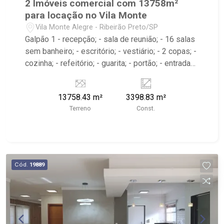
2 Imóveis comercial com 13758m²
para locação no Vila Monte
Vila Monte Alegre - Ribeirão Preto/SP
Galpão 1 - recepção; - sala de reunião; - 16 salas
sem banheiro; - escritório; - vestiário; - 2 copas; -
cozinha; - refeitório; - guarita; - portão; - entrada
para caminhões; - pátio para manobras; - carga e
descarga; - depósito; - lava rápido para caminhão
13758.43 m²
3398.83 m²
e ônibus; - área de serviço; - sacadas com
Terreno
Const.
banheiro; - barracão; Galpão 2 - sala de reunião; -
8 salas; - divisórias; - escritório; - vestiário; -
copas; - cozinha; - guarita; - portão; - entrada para
caminhões; - pátio para manobras; - carga e
descarga; - depósito; - barracão; - Próximo à
Cód.
19889
Avenida Bandeirantes, USP e Academia
LPFitness;