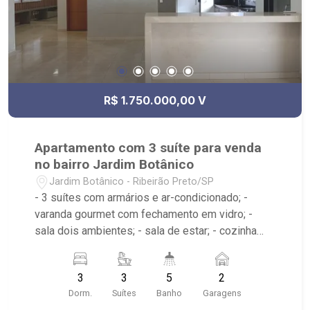
R$ 1.750.000,00 V
Apartamento com 3 suíte para venda
no bairro Jardim Botânico
Jardim Botânico - Ribeirão Preto/SP
- 3 suítes com armários e ar-condicionado; -
varanda gourmet com fechamento em vidro; -
sala dois ambientes; - sala de estar; - cozinha
americana planejada; - área de serviço com
armários; - 5 banheiros com armários, box e
3
3
5
2
espelho; - lavabo; - banheiro de serviço; - 2 vagas
Dorm.
Suítes
Banho
Garagens
de garagem cobertas; - Condomínio com portaria