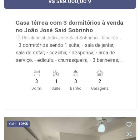
R$ 589.000,00 V
Casa térrea com 3 dormitórios à venda
no João José Said Sobrinho
Residencial João José Said Sobrinho - Ribeirão
Preto/SP
- 3 dormitórios sendo 1 suíte; - sala de jantar; -
sala de estar; - cozinha; - despensa; - área de
serviço; - edícula; - churrasqueira; - 3 banheiras; -
próximo ao Supermercado Lufe, Pacer Academia,
Caruso Imports
3
1
3
2
Dorm.
Suite
Banho
Garagens
Cód.
19895