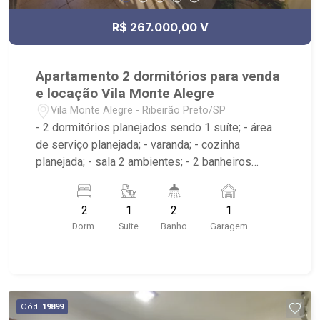
R$ 267.000,00 V
Apartamento 2 dormitórios para venda
e locação Vila Monte Alegre
Vila Monte Alegre - Ribeirão Preto/SP
- 2 dormitórios planejados sendo 1 suíte; - área
de serviço planejada; - varanda; - cozinha
planejada; - sala 2 ambientes; - 2 banheiros
planejados com box e espelho; - próximo ao
Panificadora Dal Ben, Palácio Das Pipas,
2
1
2
1
Supermercado Bom de Compra
Dorm.
Suite
Banho
Garagem
Cód.
19899