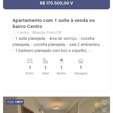
R$ 170.500,00 V
Apartamento com 1 suíte à venda no
bairro Centro
Centro - Ribeirão Preto/SP
- 1 suíte planejada; - área de serviço; - cozinha
planejada; - cozinha planejada; - sala 2 ambientes;
- 1 banheiro planejado com box e espelho; -
Condomínio com elevador e portaria;
1
1
1
1
Dorm.
Suite
Banho
Garagem
Cód.
19877