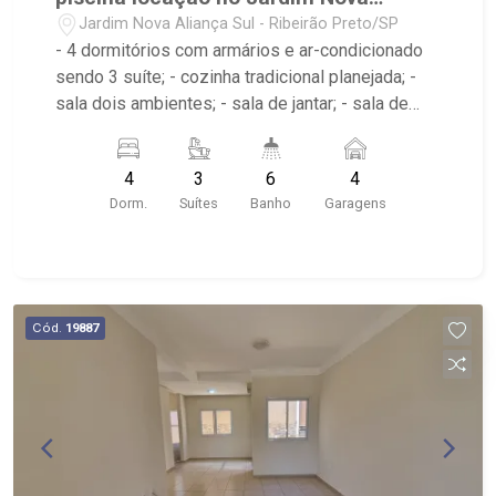
Aliança Sul
Jardim Nova Aliança Sul - Ribeirão Preto/SP
- 4 dormitórios com armários e ar-condicionado
sendo 3 suíte; - cozinha tradicional planejada; -
sala dois ambientes; - sala de jantar; - sala de
estar; - varanda gourmet; - piscina aquecida com
hidro e prainha; - quintal cimentado; - escritório; -
4
3
6
4
6 banheiros com armários, box e espelho; -
Dorm.
Suítes
Banho
Garagens
lavabo; - banheiro de serviço; - energia
fotovoltaica; - 4 vagas de garagem com 2
cobertas; - jardim com paisagismo; - área de
serviço planejada; - condomínio com portaria 24h,
ronda motorizada, praça central com campo de
Cód.
19887
futebol, quadra de esportes, playground,
academia ao ar livre e salão de festas. - muito
próximo a supermercado Dia e Pão de açúcar,
faculdade Metropolitana, padaria Donna Fiuca,
Buffet Carambola Espaço, Droga Raia e apenas
950m do Shopping Iguatemi.