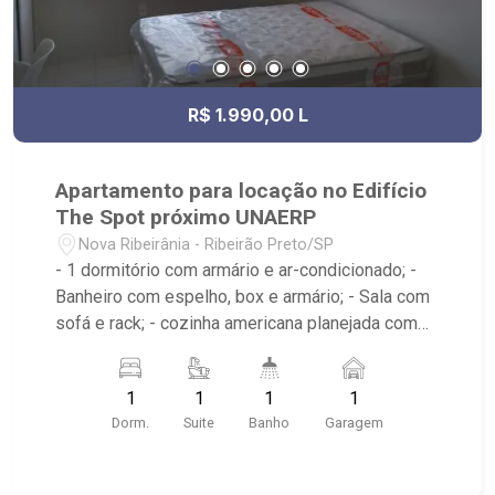
R$ 1.990,00 L
Apartamento para locação no Edifício
The Spot próximo UNAERP
Nova Ribeirânia - Ribeirão Preto/SP
- 1 dormitório com armário e ar-condicionado; -
Banheiro com espelho, box e armário; - Sala com
sofá e rack; - cozinha americana planejada com
geladeira, microondas e fogão; - Condomínio com
portaria 24 horas, sala de estudos, biblioteca,
1
1
1
1
cozinha gourmet, lavanderia, piscina e
Dorm.
Suite
Banho
Garagem
churrasqueira; - Próximo ao Estádio Santa Cruz -
Hard Rock Café, Hospital HapiVida, UNAERP e
Novo Shopping.