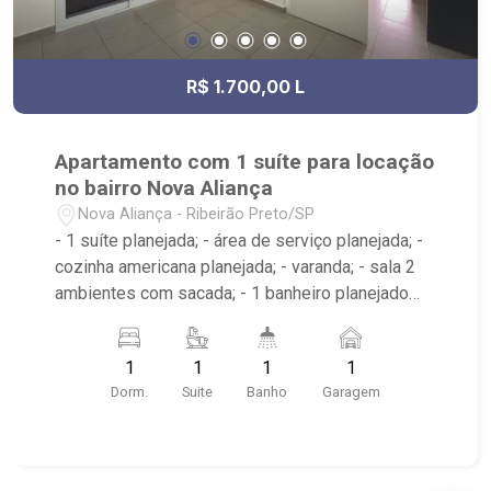
R$ 1.700,00 L
Apartamento com 1 suíte para locação
no bairro Nova Aliança
Nova Aliança - Ribeirão Preto/SP
- 1 suíte planejada; - área de serviço planejada; -
cozinha americana planejada; - varanda; - sala 2
ambientes com sacada; - 1 banheiro planejado
com box e espelho; - próximo ao Ribeirão
Shopping, UNIP, Pizzaria Verace;
1
1
1
1
Dorm.
Suite
Banho
Garagem