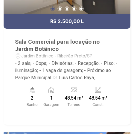
R$ 2.500,00 L
Sala Comercial para locação no
Jardim Botânico
Jardim Botânico - Ribeirão Preto/SP
- 2 sala; - Copa; - Divisórias; - Recepção; - Piso; -
iluminação; - 1 vaga de garagem; - Próximo ao
Parque Municipal Dr. Luis Carlos Raya,
Savegnago Supermercados, McDonald`s,
Tibursiu`s - Botânico; - Ribeirão Imóveis,
2
1
48.54 m²
48.54 m²
referência em venda, compra e locação. - Sinta-
Banho
Garagem
Terreno
Const.
se em casa na Ribeirão Imóveis, afinal Somos e
Vivemos Ribeirão: - funcionários capacitados; -
processos rápidos e eficientes; - análise
criteriosa de documentação; - com foco: Zona