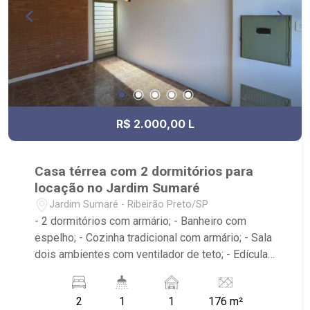
R$ 2.000,00 L
Casa térrea com 2 dormitórios para
locação no Jardim Sumaré
Jardim Sumaré - Ribeirão Preto/SP
- 2 dormitórios com armário; - Banheiro com
espelho; - Cozinha tradicional com armário; - Sala
dois ambientes com ventilador de teto; - Edícula;
- Área de serviço; - iluminação; - Quintal
cimentado; - Próximo a avenida Itatiaia, Anshin
2
1
1
176 m²
Sushi Bar, Droga Raia, Invictus RP, Bar O