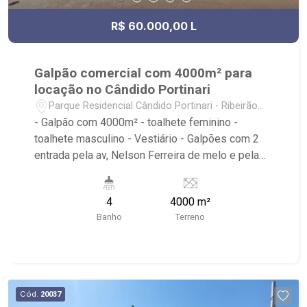
R$ 60.000,00 L
Galpão comercial com 4000m² para
locação no Cândido Portinari
Parque Residencial Cândido Portinari - Ribeirão
Preto/SP
- Galpão com 4000m² - toalhete feminino -
toalhete masculino - Vestiário - Galpões com 2
entrada pela av, Nelson Ferreira de melo e pela
rua Adenil som Tamega monteiro - Ribeirão
Imóveis, referência em venda, compra e locação.
4
4000 m²
- Sinta-se em casa na Ribeirão Imóveis, afinal
Banho
Terreno
Somos e Vivemos Ribeirão: - funcionários
capacitados; - processos rápidos e eficientes; -
análise criteriosa de documentação; - com foco:
Zona Sul, Zona Leste, Centro e Bonfim Paulista; -
para Venda, Compra e Locação, imobiliária é
Cód.
20037
Ribeirão Imóveis - sede na Av. Professor João