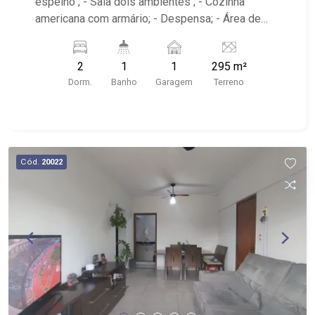
espelho ; - Sala dois ambientes ; - Cozinha
americana com armário; - Despensa; - Área de
serviço; - iluminação; - Quintal cimentado; -
Próximo A.P.Minelli de Souza Academia, DN
2
1
1
295 m²
Panificadora e Mercearia, Alfa Suplementos
Dorm.
Banho
Garagem
Terreno
Cód.
20022