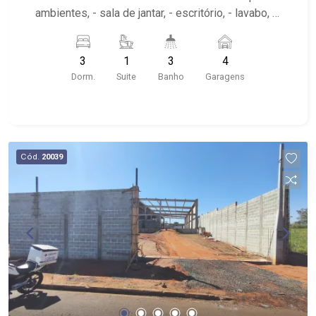
ambientes, - sala de jantar, - escritório, - lavabo, -
cozinha planeja, - roupeiro, - área de serviço, -
garagem para 4 automóveis. - varanda gourmet -
3
1
3
4
quintal
Dorm.
Suite
Banho
Garagens
Cód.
20039