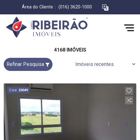
Área do Cliente
|
(016) 3620-1000
4168 IMÓVEIS
Refinar Pesquisa
Cód.
20049