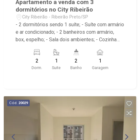
Apartamento a venda com 3
dormitórios no City Ribeirão
City Ribeirão - Ribeirão Preto/SP
- 2 dormitórios sendo 1 suíte; - Suíte com armário
e ar condicionado; - 2 banheiros com armário,
box, espelho; - Sala dois ambientes; - Cozinha
americana com armário; - Área de serviço com
armário; - Condomínio com Quadra poliesportiva,
2
1
2
1
Playground, Piscinas adulto e infantil, Área
Dorm.
Suite
Banho
Garagem
gourmet com churrasqueira, Salão de festas,
Portaria 24hrs; - Próximo ao Lojinha Bella Città
produção Pães Especiais, Casa da Flor | Creche
Pet | Banho e Tosa, City Pão Ribeirão Preto
Cód.
20029