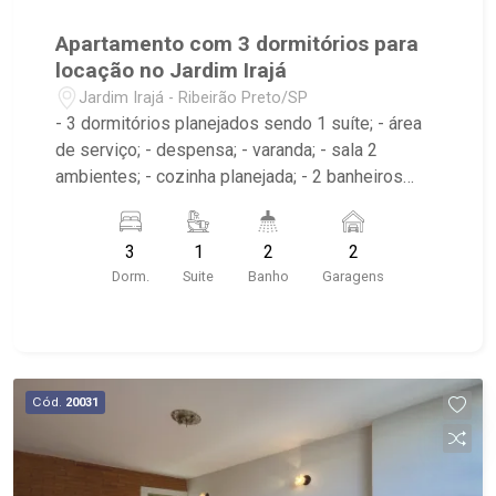
Apartamento com 3 dormitórios para
locação no Jardim Irajá
Jardim Irajá - Ribeirão Preto/SP
- 3 dormitórios planejados sendo 1 suíte; - área
de serviço; - despensa; - varanda; - sala 2
ambientes; - cozinha planejada; - 2 banheiros
planejados com box e espelho; - próximo ao
Josemar Grill, Jasmin Restaurante, Burguer King
3
1
2
2
Dorm.
Suite
Banho
Garagens
Cód.
20031