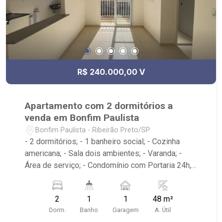
R$ 240.000,00 V
Apartamento com 2 dormitórios a
venda em Bonfim Paulista
Bonfim Paulista - Ribeirão Preto/SP
- 2 dormitórios; - 1 banheiro social; - Cozinha
americana; - Sala dois ambientes; - Varanda; -
Área de serviço; - Condomínio com Portaria 24h,
Piscina, Campo de Futebol e Salão de Festas; -
Próximo à DaniBe FullStore, Bola na Grama
2
1
1
48 m²
Bonfim, Baterias Batex, supermercado Gricki e
Dorm.
Banho
Garagem
A. Útil
Centro de Bonfim;