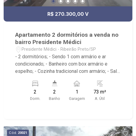
R$ 270.300,00 V
Apartamento 2 dormitórios a venda no
bairro Presidente Médici
Presidente Médici - Ribeirão Preto/SP
- 2 dormitórios; - Sendo 1 com armário e ar
condicionado; - Banheiro com box armário e
espelho; - Cozinha tradicional com armário; - Sala
de jantar; - Área de serviço; - Edifício com
elevador; - Sacada; - Próximo ao jotta burguer,
2
2
1
73 m²
Panificadora Vó Luzia, 3Fit Ribeirão Preto Luzia,
Dorm.
Banho
Garagem
A. Útil
Telepizza mineiro;
Cód.
20021