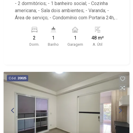
- 2 dormitórios; - 1 banheiro social; - Cozinha
americana; - Sala dois ambientes; - Varanda; -
Área de serviço; - Condomínio com Portaria 24h,
Piscina, Campo de Futebol e Salão de Festas; -
Próximo à DaniBe FullStore, Bola na Grama
2
1
1
48 m²
Bonfim, Baterias Batex, supermercado Gricki e
Dorm.
Banho
Garagem
A. Útil
Centro de Bonfim;
Cód.
20025