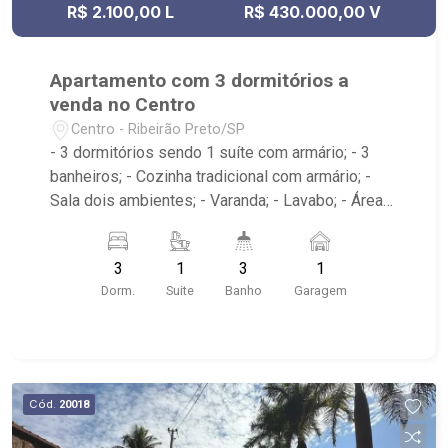
R$ 2.100,00 L
R$ 430.000,00 V
Apartamento com 3 dormitórios a
venda no Centro
Centro - Ribeirão Preto/SP
- 3 dormitórios sendo 1 suíte com armário; - 3
banheiros; - Cozinha tradicional com armário; -
Sala dois ambientes; - Varanda; - Lavabo; - Área
de serviço com banheiro e dormitório; - Edifício
com elevador; - Próximo ao Theatro Pedro II,
3
1
3
1
Choperia Pinguim, Praça XV de Novembro,
Dorm.
Suite
Banho
Garagem
Restaurante Ao Carioca, E.E. Fábio Barreto
Cód.
20018