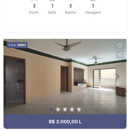
próximo ao Shopping Santa Ursula, Bar do
3
1
3
1
Nelson, Stone Wall
Dorm.
Suite
Banho
Garagem
Cód.
20032
R$ 3.000,00 L