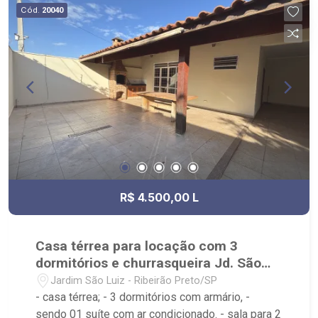
Sul, Zona Leste, Centro e Bonfim Paulista; - para
Cód.
20040
Venda, Compra e Locação, imobiliária é Ribeirão
Imóveis - sede na Av. Professor João Fiusa;
R$ 4.500,00 L
Casa térrea para locação com 3
dormitórios e churrasqueira Jd. São
Luiz
Jardim São Luiz - Ribeirão Preto/SP
- casa térrea; - 3 dormitórios com armário, -
sendo 01 suíte com ar condicionado. - sala para 2