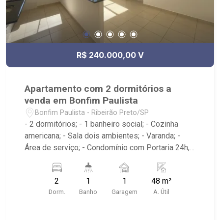
R$ 240.000,00 V
Apartamento com 2 dormitórios a
venda em Bonfim Paulista
Bonfim Paulista - Ribeirão Preto/SP
- 2 dormitórios; - 1 banheiro social; - Cozinha
americana; - Sala dois ambientes; - Varanda; -
Área de serviço; - Condomínio com Portaria 24h,
Piscina, Campo de Futebol e Salão de Festas; -
Próximo à DaniBe FullStore, Bola na Grama
2
1
1
48 m²
Bonfim, Baterias Batex, supermercado Gricki e
Dorm.
Banho
Garagem
A. Útil
Centro de Bonfim;