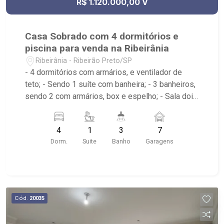
R$ 1.120.000,00 V
Casa Sobrado com 4 dormitórios e
piscina para venda na Ribeirânia
Ribeirânia - Ribeirão Preto/SP
- 4 dormitórios com armários, e ventilador de
teto; - Sendo 1 suíte com banheira; - 3 banheiros,
sendo 2 com armários, box e espelho; - Sala dois
ambientes; - Ventilador de teto; - Cozinha
tradicional planejada; - Despensa; - Área de
4
1
3
7
serviço; - Varanda; - Lavabo; - Piscina com
Dorm.
Suite
Banho
Garagens
hidromassagem e prainha; - Aquecimento solar; -
Sauna; - Canil; - Iluminação; - Sobrado invertido. -
Próximo ao Novo Shopping, Salsa`s Restaurante,
Assaí Atacadista - Ribeirão Preto Cantina da
Picanha Restaurante & Chopperia
Cód.
20035