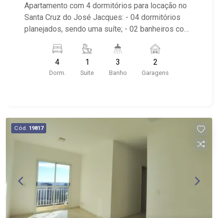
Apartamento com 4 dormitórios para locação no
Santa Cruz do José Jacques: - 04 dormitórios
planejados, sendo uma suíte; - 02 banheiros com
armário e espelho; - Lavabo; - 02 vagas cobertas
de garagem paralelas; - Sala dois ambientes; -
4
1
3
2
Ventilador de teto no imóvel; - Cozinha planejada;
Dorm.
Suite
Banho
Garagens
- Varanda; - Área de Serviço planejada; -
Condomínio com portaria 24 hrs, elevador,
piscina, academia, salão para festas, espaço
gourmet e espaço para crianças; - Próximo à Av.
César Vergueiro e Av. Portugal.
Cód.
19817