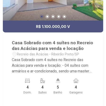
R$ 1.100.000,00 V
Casa Sobrado com 4 suítes no Recreio
das Acácias para venda e locação
Recreio das Acácias - Ribeirão Preto/SP
Casa Sobrado com 4 suítes no Recreio das
Acácias para venda e locação: - 04 suítes com
armários e ar-condicionado, sendo uma master
com closet; - living para 2 ambientes; - Home
office / Ateliê; - Lavabo; - Cozinha tradicional
4
4
5
4
planejada e área de serviço planejadas; - Varanda
Dorm.
Suítes
Banho
Garagens
gourmet com churrasqueira; - Piscina e Vestiário;
- Quintal; - 4 vagas de garagem sendo 2 cobertas;
- Condomínio com portaria 24h, ronda motorizada,