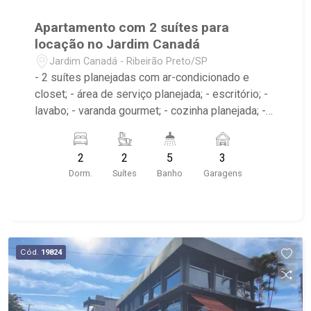
Apartamento com 2 suítes para
locação no Jardim Canadá
Jardim Canadá - Ribeirão Preto/SP
- 2 suítes planejadas com ar-condicionado e
closet; - área de serviço planejada; - escritório; -
lavabo; - varanda gourmet; - cozinha planejada; -
sala 2 ambientes; - 5 banheiros planejados com
box e espelho; - Condomínio com portaria 24
2
2
5
3
horas, playground, piscina, piscina aquecida raia,
Dorm.
Suítes
Banho
Garagens
home office, academia salão para festas e quadra
de esportes;
Cód.
19824