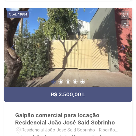
cozinha, 2 salas, acesso ao elevador monta-
carga - apartamento entrada privativa térreo: - 1
Cód.
19834
apartamento com 4 salas (cômodos pode ser
dormitórios) - cozinha - banheiro - apartamento I
entrada privativa piso superior - sala - cozinha -
sala de jantar - 03 dormitórios - sala - banheiro
social - quintal - apartamento II entrada privativa
piso superior - sala - cozinha - sala de jantar - 03
dormitórios - sala - banheiro social - quintal -
estacionamento anexo com 20 vagas e guarita
com depósito. - sentido Independência
R$ 3.500,00 L
Galpão comercial para locação
Residencial João José Said Sobrinho
Residencial João José Said Sobrinho - Ribeirão