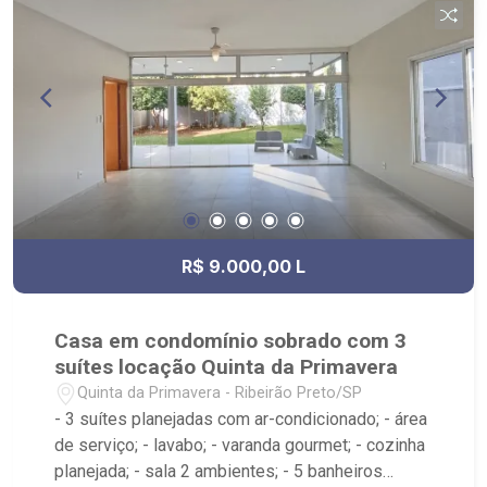
Sul, Zona Leste, Centro e Bonfim Paulista; - para
Venda, Compra e Locação, imobiliária é Ribeirão
Imóveis - sede na Av. Professor João Fiusa;
R$ 9.000,00 L
Casa em condomínio sobrado com 3
suítes locação Quinta da Primavera
Quinta da Primavera - Ribeirão Preto/SP
- 3 suítes planejadas com ar-condicionado; - área
de serviço; - lavabo; - varanda gourmet; - cozinha
planejada; - sala 2 ambientes; - 5 banheiros