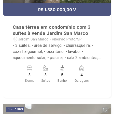
R$ 1.380.000,00 V
Casa térrea em condomínio com 3
suítes à venda Jardim San Marco
Jardim San Marco - Ribeirão Preto/SP
- 3 suítes; - área de serviço; - churrasqueira; -
cozinha gourmet; - escritório; - lavabo; -
aquecimento solar; - piscina; - sala 2 ambientes; -
5 banheiros planejados com box e espelho; -
Próximo ao Lodz Lounge Drink, Picanha Fatiada,
3
3
5
4
HECHO Restaurante; - condomínio com portaria
Dorm.
Suítes
Banho
Garagens
24h, praça de convivência; - Ribeirão Imóveis,
referência em venda, compra e locação. - Sinta-
se em casa na Ribeirão Imóveis, afinal Somos e
Vivemos Ribeirão: - funcionários capacitados; -
processos rápidos e eficientes; - análise
Cód.
19829
criteriosa de documentação; - com foco: Zona