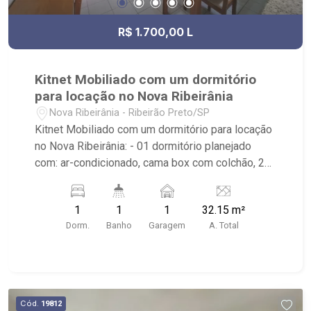
R$ 1.700,00 L
Kitnet Mobiliado com um dormitório
para locação no Nova Ribeirânia
Nova Ribeirânia - Ribeirão Preto/SP
Kitnet Mobiliado com um dormitório para locação
no Nova Ribeirânia: - 01 dormitório planejado
com: ar-condicionado, cama box com colchão, 2
tapetes trançados novos, 1 jogo de cama casal
novo(1 lençol, 1 lençol de baixo com elástico e 2
1
1
1
32.15 m²
fronhas), 1 manta de casal nova, um quadro com
Dorm.
Banho
Garagem
A. Total
frase motivacional, mesa escrivaninha em
madeira, saia de colchão cama box e 1 luminária
110v de mesa Plástica; - 01 banheiro com: box
em alumínio e vidro 8mm novo, vaso com ducha
higiênica, Chuveiro Lorenzetti TOP JET, Escova
Cód.
19812