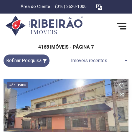
Área do Cliente
|
(016) 3620-1000
4168 IMÓVEIS - PÁGINA 7
Refinar Pesquisa
Cód.
19835