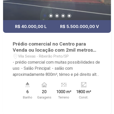
R$ 40.000,00 L
R$ 5.500.000,00 V
Prédio comercial no Centro para
Venda ou locação com 2mil metros
quadrados
Vila Seixas - Ribeirão Preto/SP
- prédio comercial com muitas possibilidades de
uso: - Salão Principal: - salão com
aproximadamente 800m², térreo e pé direito alto
- ar condicionado, câmeras, iluminação -
backoffice com cozinha industrial, espaço para
6
20
1000 m²
1800 m²
estoque, espaço para câmera fria - mezanino
Banho
Garagens
Terreno
Const.
com 2 escritórios e almoxarife - elevador monta-
carga - banheiros para funcionários e clientes -
20 metros de testada - Piso superior do salão -