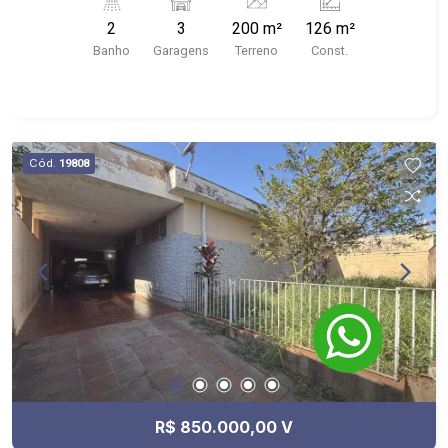
Portugal, Av. Nove de Julho, Oba Hortifruti,
2
3
200 m²
126 m²
Habib`s e McDonald`s.
Banho
Garagens
Terreno
Const.
Cód.
19808
R$ 850.000,00 V