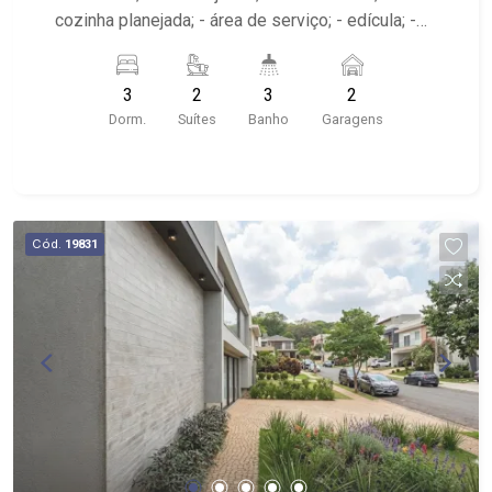
cozinha planejada; - área de serviço; - edícula; -
varanda; - 3 banheiros; - próximo ao Xis Brazil
016, Drogaria São Carlos, Goiano Baterias
3
2
3
2
Dorm.
Suítes
Banho
Garagens
Cód.
19831