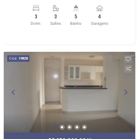
planejados com box e espelho; - próximo ao
Skyfit CT Guaporé, Pacer Academia Mirante Sul,
3
3
5
4
Casa de Bolos
Dorm.
Suítes
Banho
Garagens
Cód.
19828