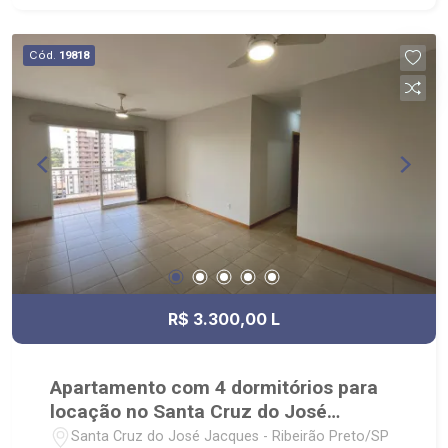
piscina, quadra poliesportiva, playground,
academia e salão de festas; - Próximo ao Novo
Cód.
19818
Shopping, Colégio Marista Champagnat e
Rodovia Antônio Machado Sant`Anna.
R$ 3.300,00 L
Apartamento com 4 dormitórios para
locação no Santa Cruz do José
Jacques
Santa Cruz do José Jacques - Ribeirão Preto/SP