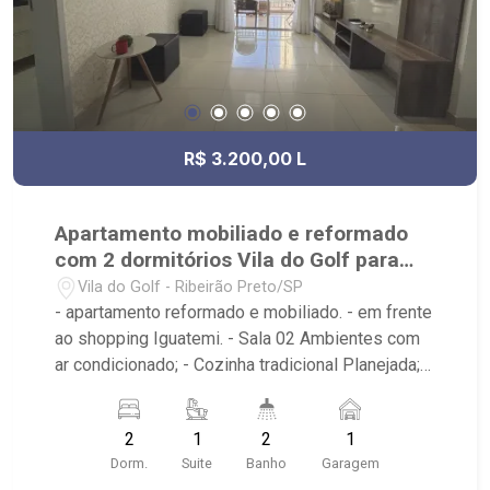
R$ 3.200,00 L
Apartamento mobiliado e reformado
com 2 dormitórios Vila do Golf para
locação
Vila do Golf - Ribeirão Preto/SP
- apartamento reformado e mobiliado. - em frente
ao shopping Iguatemi. - Sala 02 Ambientes com
ar condicionado; - Cozinha tradicional Planejada; -
Sacada Gourmet; - Área de Serviço; - 02
dormitórios com armário sendo 01 suíte; - 02
2
1
2
1
Banheiros com armários, box e espelho; - 01
Dorm.
Suite
Banho
Garagem
vaga de garagem; - andar baixo face sombra; -