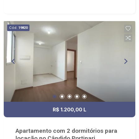
mobiliado. Mobilia pode ser alterada sem prévio
aviso. - Condomínio com piscinas (biribol,
prainha, infantil e adulto), quadra de vôlei de areia
e beach tenis, campo de futebol sintético,
Cód.
19820
playground, cinema, 5 salões de festas, salões
de jogos infantil e adulto, home Office, espaço
mulher, espaço Pet, academia, sauna entre
outros. - De Frente ao shopping Iguatemi e hotel
Íbis. Em uma distância de até 900m encontra-se;
Escola Sabin, Supermercados Savegnago e Pão
de Açúcar, farmácia Drogão Super, Caixa
Econômica Federal, hortifrúti Cenourão, faculdade
Metropolitana e complexo de esportes Spot.
R$ 1.200,00 L
Apartamento com 2 dormitórios para
locação no Cândido Portinari