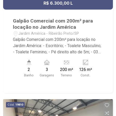
R$ 6.300,00 L
Galpão Comercial com 200m² para
locação no Jardim América
Jardim América - Ribeirão Preto/SP
Galpão Comercial com 200m² para locação no
Jardim América: - Escritório; - Toalete Masculino;
- Toalete Feminino; - Pé direito alto de 5m; - 03
vagas recuadas; - Localizado próximo à Av.
Portugal, Av. Nove de Julho, Oba Hortifruti,
2
3
200 m²
126 m²
Habib`s e McDonald`s.
Banho
Garagens
Terreno
Const.
Cód.
19810