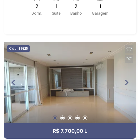
Pizzaria Verace, Unip
2
1
2
1
Dorm.
Suite
Banho
Garagem
Cód.
19825
R$ 7.700,00 L