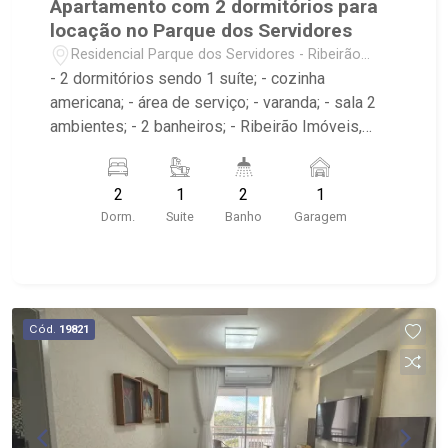
Apartamento com 2 dormitórios para
locação no Parque dos Servidores
Residencial Parque dos Servidores - Ribeirão
Preto/SP
- 2 dormitórios sendo 1 suíte; - cozinha
americana; - área de serviço; - varanda; - sala 2
ambientes; - 2 banheiros; - Ribeirão Imóveis,
referência em venda, compra e locação. - Sinta-
se em casa na Ribeirão Imóveis, afinal Somos e
2
1
2
1
Vivemos Ribeirão: - funcionários capacitados; -
Dorm.
Suite
Banho
Garagem
processos rápidos e eficientes; - análise
criteriosa de documentação; - com foco: Zona
Sul, Zona Leste, Centro e Bonfim Paulista; - para
Venda, Compra e Locação, imobiliária é Ribeirão
Imóveis - sede na Av. Professor João Fiusa;
Cód.
19821