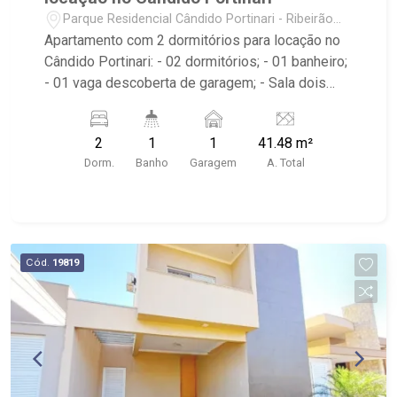
Parque Residencial Cândido Portinari - Ribeirão
Preto/SP
Apartamento com 2 dormitórios para locação no
Cândido Portinari: - 02 dormitórios; - 01 banheiro;
- 01 vaga descoberta de garagem; - Sala dois
ambientes; - Cozinha Americana; - Área de
Serviço; - Condomínio com Portaria 24h, elevador,
2
1
1
41.48 m²
playground, salão de festas, área churrasco,
Dorm.
Banho
Garagem
A. Total
piscina, pet place e quadra de areia; - Localizado
próximo ao Supermercados Mialich, Espaço Nyna
Medeiros e Depósito de Bebidas Vioti.
Cód.
19819