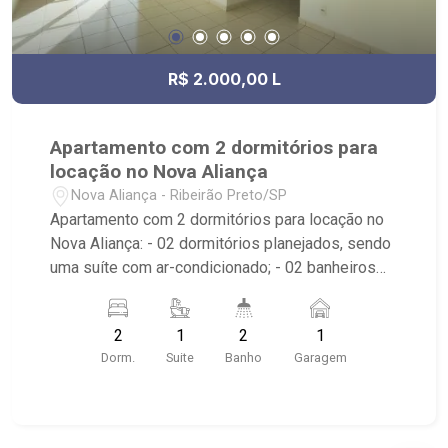
R$ 2.000,00 L
Apartamento com 2 dormitórios para
locação no Nova Aliança
Nova Aliança - Ribeirão Preto/SP
Apartamento com 2 dormitórios para locação no
Nova Aliança: - 02 dormitórios planejados, sendo
uma suíte com ar-condicionado; - 02 banheiros
com armário, espelho e box em vidro; - 01 vaga
coberta de garagem; - Sala dois ambientes; -
2
1
2
1
Cozinha planejada; - Varanda; - Área de Serviço
Dorm.
Suite
Banho
Garagem
planejada; - Condomínio com elevador,
playground, piscina, quadra poliesportiva e
portaria 24h; - Localizado próximo ao Ribeirão
Shopping, Novo Mercadão, Faculdade UNIP e