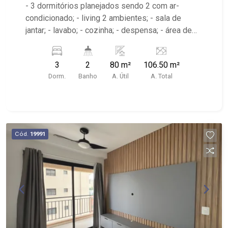
- 3 dormitórios planejados sendo 2 com ar-
condicionado; - living 2 ambientes; - sala de
jantar; - lavabo; - cozinha; - despensa; - área de
serviço; - sacada; - 2 banheiros planejados com
box e espelho; - próximo ao Shopping Santa
3
2
80 m²
106.50 m²
Úrsula, Bar do Nelson
Dorm.
Banho
A. Útil
A. Total
Cód.
19991