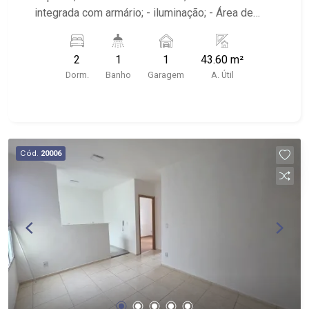
integrada com armário; - iluminação; - Área de
serviço; - Condomínio com lazer, portaria 24
horas, academia, piscina, quadra esportiva, salão
2
1
1
43.60 m²
de festas e playground; - Próximo ao espetinho
Dorm.
Banho
Garagem
A. Útil
pedra branca, Supermercado Rodrigues, Pizzaria
Cumpadis;
Cód.
20006