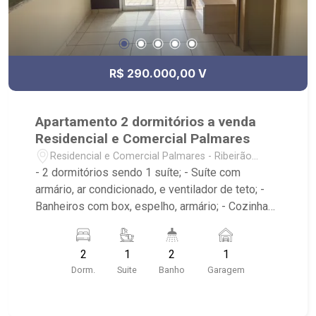
R$ 290.000,00 V
Apartamento 2 dormitórios a venda
Residencial e Comercial Palmares
Residencial e Comercial Palmares - Ribeirão
Preto/SP
- 2 dormitórios sendo 1 suíte; - Suíte com
armário, ar condicionado, e ventilador de teto; -
Banheiros com box, espelho, armário; - Cozinha
tradicional com armário; - Sala dois ambientes
com ventilador no teto; - Varanda; - Próximo à
2
1
2
1
Rod. Anhanguera, Atacadão e Novo Shopping,
Dorm.
Suite
Banho
Garagem
Pacaembu Autopeças Ltda; - Edifício com
elevador, churrasqueira, elevador, bicicletário,
espaço gourmet;