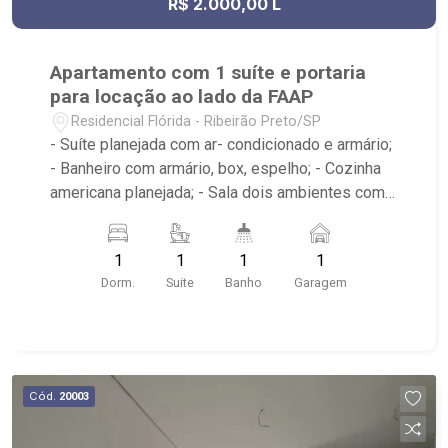
R$ 2.000,00 L
Apartamento com 1 suíte e portaria
para locação ao lado da FAAP
Residencial Flórida - Ribeirão Preto/SP
- Suíte planejada com ar- condicionado e armário;
- Banheiro com armário, box, espelho; - Cozinha
americana planejada; - Sala dois ambientes com
ar-condicionado - Varanda; - Área de serviço
planejada; - Condomínio: portaria 24hrs, piscina,
1
1
1
1
academia, sauna, quadra squash, área de
Dorm.
Suite
Banho
Garagem
churrasco, lavanderia; - Próximo a SBS Motors,
Colégio FAAP e Complexo de lojas e salas
comerciais, Independência Center.
Cód.
20003