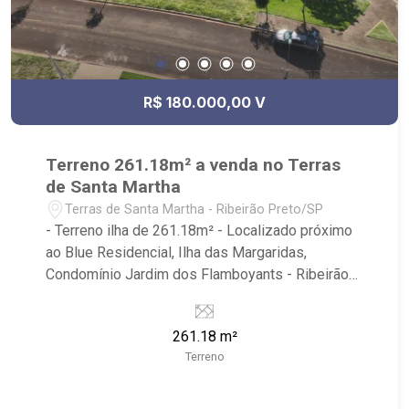
R$ 180.000,00 V
Terreno 261.18m² a venda no Terras
de Santa Martha
Terras de Santa Martha - Ribeirão Preto/SP
- Terreno ilha de 261.18m² - Localizado próximo
ao Blue Residencial, Ilha das Margaridas,
Condomínio Jardim dos Flamboyants - Ribeirão
Imóveis, referência em venda, compra e locação.
- Sinta-se em casa na Ribeirão Imóveis, afinal
261.18 m²
Somos e Vivemos Ribeirão: - funcionários
Terreno
capacitados; - processos rápidos e eficientes; -
análise criteriosa de documentação; - com foco:
Zona Sul, Zona Leste, Centro e Bonfim Paulista; -