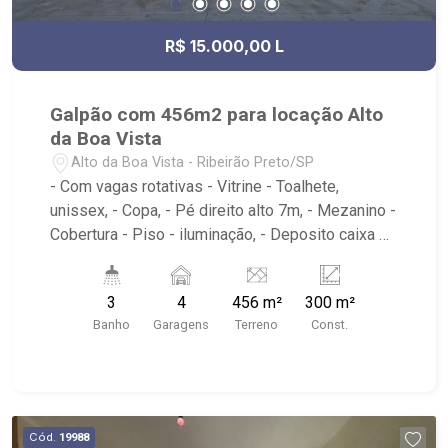
R$ 15.000,00 L
Galpão com 456m2 para locação Alto
da Boa Vista
Alto da Boa Vista - Ribeirão Preto/SP
- Com vagas rotativas - Vitrine - Toalhete,
unissex, - Copa, - Pé direito alto 7m, - Mezanino -
Cobertura - Piso - iluminação, - Deposito caixa de
agua 500 litros - Próximo a Madre Farma,
LINDACOR TINTAS, Trinity Despachante,
3
4
456 m²
300 m²
Paulistão Atacadista, Jet Oil
Banho
Garagens
Terreno
Const.
Cód.
19988