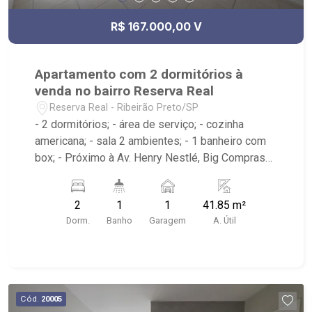
R$ 167.000,00 V
Apartamento com 2 dormitórios à
venda no bairro Reserva Real
Reserva Real - Ribeirão Preto/SP
- 2 dormitórios; - área de serviço; - cozinha
americana; - sala 2 ambientes; - 1 banheiro com
box; - Próximo à Av. Henry Nestlé, Big Compras
Supermercado; - Ribeirão Imóveis, referência em
venda, compra e locação. - Sinta-se em casa na
2
1
1
41.85 m²
Ribeirão Imóveis, afinal Somos e Vivemos
Dorm.
Banho
Garagem
A. Útil
Ribeirão: - funcionários capacitados; - processos
rápidos e eficientes; - análise criteriosa de
documentação; - com foco: Zona Sul, Zona Leste,
Centro e Bonfim Paulista; - para Venda, Compra e
Locação, imobiliária é Ribeirão Imóveis - sede na
Cód.
20005
Av. Professor João Fiusa;