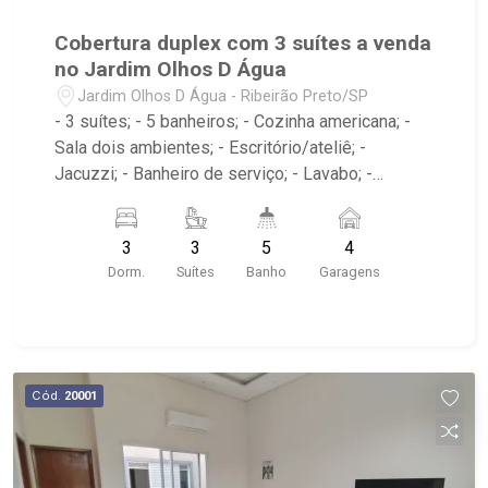
Cobertura duplex com 3 suítes a venda
no Jardim Olhos D Água
Jardim Olhos D Água - Ribeirão Preto/SP
- 3 suítes; - 5 banheiros; - Cozinha americana; -
Sala dois ambientes; - Escritório/ateliê; -
Jacuzzi; - Banheiro de serviço; - Lavabo; -
Varanda gourmet com churrasqueira; - Edifício
com elevador; - Condomínio com portaria 24h,
3
3
5
4
piscina, academia, salão de festas e playground;.
Dorm.
Suítes
Banho
Garagens
- Localizado na Avenida Professor João Fiusa,
próximo ao Colégio Pequeno Príncipe, Borelli,
Parque Olhos d?Água e Hospital Unimed;.
Cód.
20001