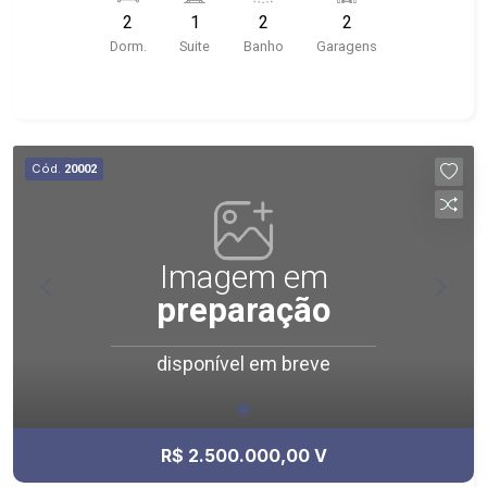
Condomínio com roof top (piscina, academia
2
1
2
2
entre outros);
Dorm.
Suite
Banho
Garagens
Cód.
20002
Imagem em
preparação
disponível em breve
R$ 2.500.000,00 V