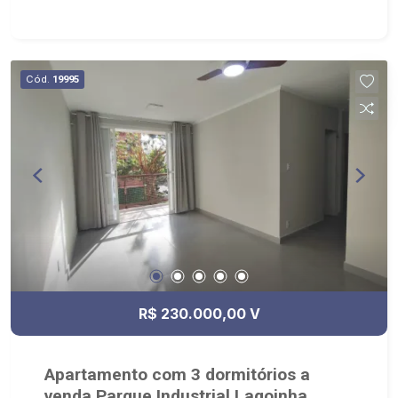
churrasqueira, piscina, academia, salão de festas,
praça, quadra poliesportiva, salão de jogos, e
portaria 24 horas; - Próximo ao Best Center,
Kikito`s Grill e Zenak Papelaria, Praça Mário
Cód.
19995
Pascarelli Filho
R$ 230.000,00 V
Apartamento com 3 dormitórios a
venda Parque Industrial Lagoinha