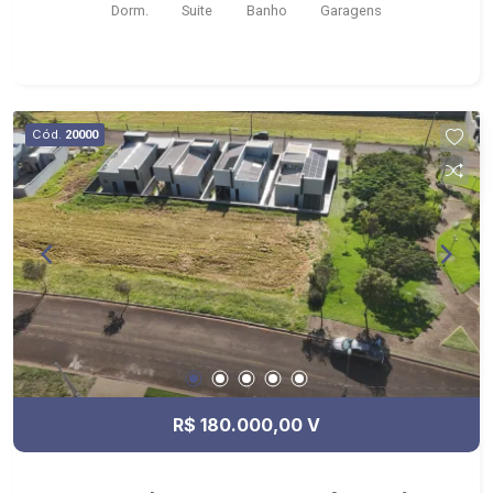
Dorm.
Suite
Banho
Garagens
EventosCabral Minimercado
Cód.
20000
R$ 180.000,00 V