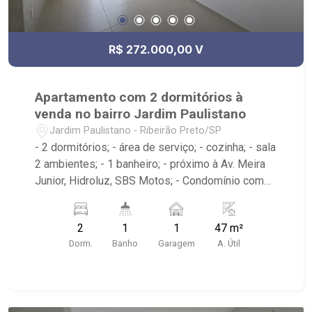
R$ 272.000,00 V
Apartamento com 2 dormitórios à
venda no bairro Jardim Paulistano
Jardim Paulistano - Ribeirão Preto/SP
- 2 dormitórios; - área de serviço; - cozinha; - sala
2 ambientes; - 1 banheiro; - próximo à Av. Meira
Junior, Hidroluz, SBS Motos; - Condomínio com
portaria 24h, piscinas, academia, quadra de
esportes, playground, churrasqueira, pet place
2
1
1
47 m²
entre outros
Dorm.
Banho
Garagem
A. Útil