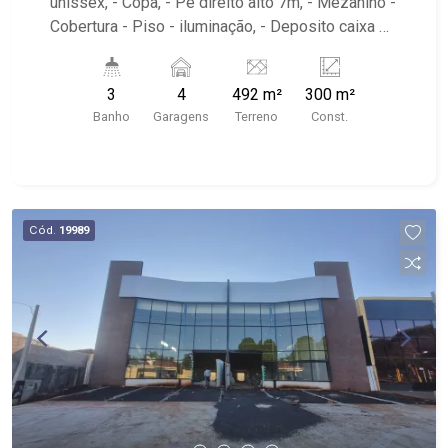
unissex, - Copa, - Pé direito alto 7m, - Mezanino -
Cobertura - Piso - iluminação, - Deposito caixa de
agua 500 litros - Próximo a Madre Farma,
LINDACOR TINTAS, Trinity Despachante,
3
4
492 m²
300 m²
Paulistão Atacadista, Jet Oil
Banho
Garagens
Terreno
Const.
Cód.
19989