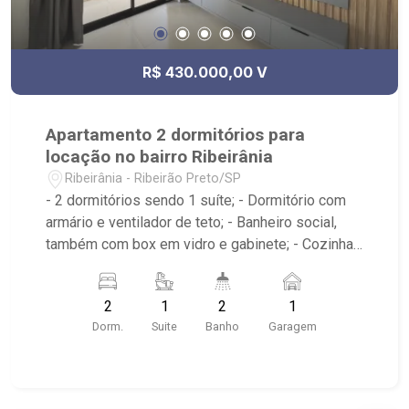
R$ 430.000,00 V
Apartamento 2 dormitórios para
locação no bairro Ribeirânia
Ribeirânia - Ribeirão Preto/SP
- 2 dormitórios sendo 1 suíte; - Dormitório com
armário e ventilador de teto; - Banheiro social,
também com box em vidro e gabinete; - Cozinha
americana planejada, e com Cooktop; - Área de
serviço planejada; - Edifício com elevador; -
2
1
2
1
Condomínio com academia, bike sharing, espaço
Dorm.
Suite
Banho
Garagem
kids, salão de festas; gourmet e solarium com
spa no terraço; - Próximo Verace Pizza,
Superatacado Tonin, Bar do Mineiro, Empório Leal
Beer, UNAERP e Novo Shopping;