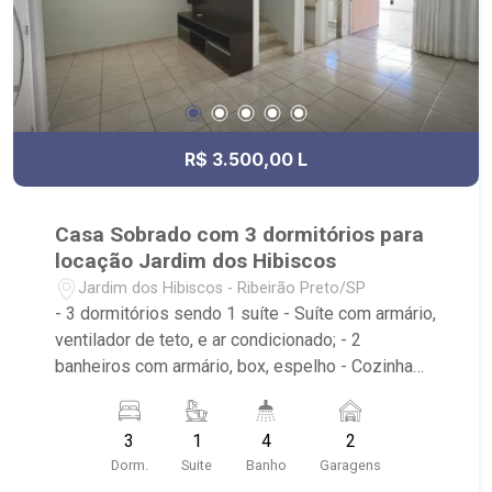
R$ 3.500,00 L
Casa Sobrado com 3 dormitórios para
locação Jardim dos Hibiscos
Jardim dos Hibiscos - Ribeirão Preto/SP
- 3 dormitórios sendo 1 suíte - Suíte com armário,
ventilador de teto, e ar condicionado; - 2
banheiros com armário, box, espelho - Cozinha
tradicional planejada - Sala dois ambientes - Área
de serviço com armarios - Varanda gourmet com
3
1
4
2
churrasqueira - Lavabo - Iluminação - Quintal
Dorm.
Suite
Banho
Garagens
cimentado - Condomínio com playground,