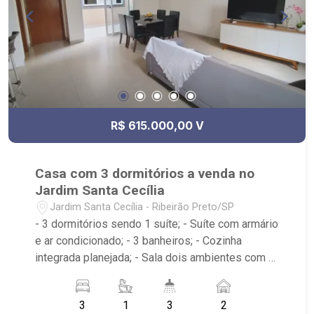
R$ 615.000,00 V
Casa com 3 dormitórios a venda no
Jardim Santa Cecília
Jardim Santa Cecília - Ribeirão Preto/SP
- 3 dormitórios sendo 1 suíte; - Suíte com armário
e ar condicionado; - 3 banheiros; - Cozinha
integrada planejada; - Sala dois ambientes com ar
condicionado; - Aquecedor solar; - Quintal com
churrasqueira; - Corredor lateral; - Próximo ao
3
1
3
2
Espaço Bonfim, Waleli Hair, Coquet`s Creperia e