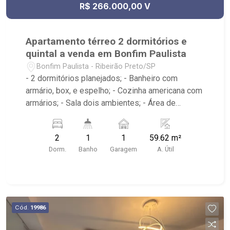
R$ 266.000,00 V
Apartamento térreo 2 dormitórios e
quintal a venda em Bonfim Paulista
Bonfim Paulista - Ribeirão Preto/SP
- 2 dormitórios planejados; - Banheiro com
armário, box, e espelho; - Cozinha americana com
armários; - Sala dois ambientes; - Área de
serviço; - Quintal; - Condomínio com Portaria 24h,
Piscina, Campo de Futebol e Salão de Festas. -
2
1
1
59.62 m²
Próximo à DaniBe FullStore, Bola na Grama
Dorm.
Banho
Garagem
A. Útil
Bonfim e Baterias Batex Bonfim Paulista,
Supermercado lufe, Avanzi & Co.
Cód.
19986