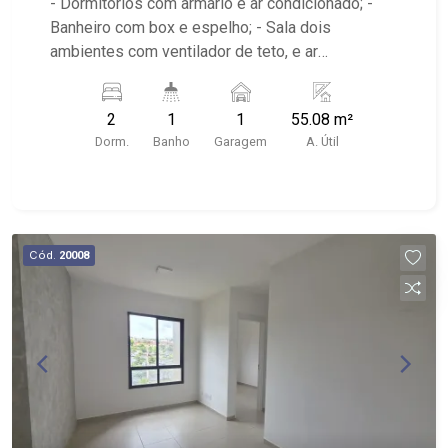
- Dormitórios com armário e ar condicionado; -
Banheiro com box e espelho; - Sala dois
ambientes com ventilador de teto, e ar
condicionado; - Cozinha tradicional com armário; -
Área de serviço; - Iluminação; - Condomínio com
2
1
1
55.08 m²
portaria 24hr, Salão de festas, Playground,
Dorm.
Banho
Garagem
A. Útil
Espaço gourmet na área comum - Localizado
próximo ao Savegnago Supermercados Loja 08,
Academia & estúdio de Personal Ecos Fitness
Coach Bim e Avenida Professor João Fiuza.
Cód.
20008