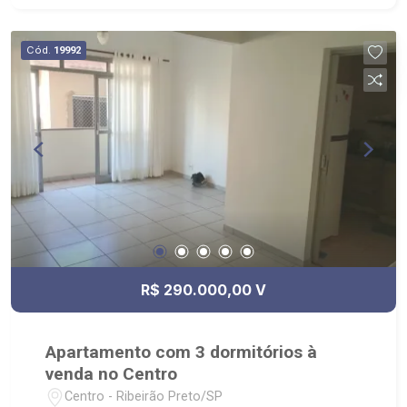
para Venda, Compra e Locação, imobiliária é
Ribeirão Imóveis - sede na Av. Professor João
Cód.
19992
Fiusa;
R$ 290.000,00 V
Apartamento com 3 dormitórios à
venda no Centro
Centro - Ribeirão Preto/SP