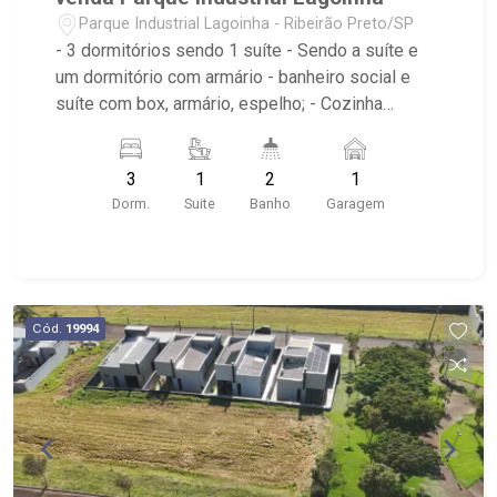
Parque Industrial Lagoinha - Ribeirão Preto/SP
- 3 dormitórios sendo 1 suíte - Sendo a suíte e
um dormitório com armário - banheiro social e
suíte com box, armário, espelho; - Cozinha
americana com armário; - Sala dois ambientes
com ventilador de teto; - Varanda; - Área de
3
1
2
1
serviço; - Elevador com edifício; - Condomínio
Dorm.
Suite
Banho
Garagem
com: Portaria 24hrs, Campo de Futebol,
Churrasqueira Espaço Gourmet, Piscina Adulto,
Piscina Infantil, Playground, Quadra Poliesportiva,
Salão de Festa e Salão de Jogos; - Próximo a
Pizzaria Maquepizza, Droga Raia, Sesi 298
Cód.
19994
Ribeirão Preto e Tonin Superatacado.