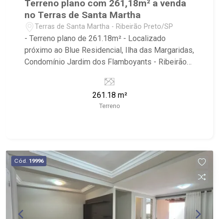
Terreno plano com 261,18m² a venda
no Terras de Santa Martha
Terras de Santa Martha - Ribeirão Preto/SP
- Terreno plano de 261.18m² - Localizado
próximo ao Blue Residencial, Ilha das Margaridas,
Condomínio Jardim dos Flamboyants - Ribeirão
Imóveis, referência em venda, compra e locação.
- Sinta-se em casa na Ribeirão Imóveis, afinal
261.18 m²
Somos e Vivemos Ribeirão: - funcionários
Terreno
capacitados; - processos rápidos e eficientes; -
análise criteriosa de documentação; - com foco:
Zona Sul, Zona Leste, Centro e Bonfim Paulista; -
para Venda, Compra e Locação, imobiliária é
Ribeirão Imóveis - sede na Av. Professor João
Cód.
19996
Fiusa;