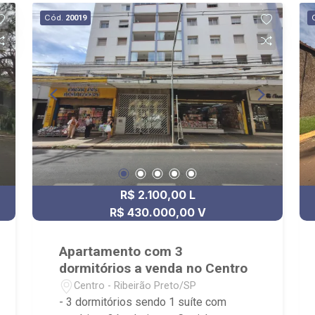
Bella Città produção Pães Especiais,
Cód.
20019
Casa da Flor | Creche Pet | Banho e
Tosa, City Pão Ribeirão Preto
R$ 2.100,00 L
R$ 430.000,00 V
Apartamento com 3
dormitórios a venda no Centro
Centro - Ribeirão Preto/SP
- 3 dormitórios sendo 1 suíte com