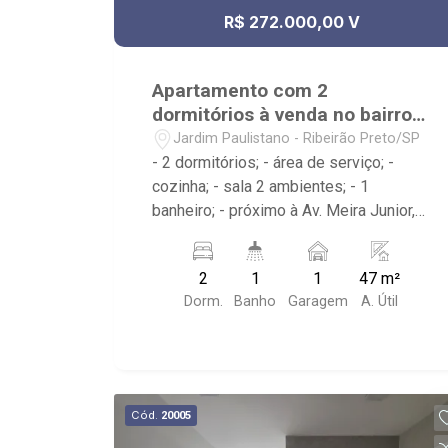
R$ 272.000,00 V
Apartamento com 2
dormitórios à venda no bairro
Jardim Paulistano
Jardim Paulistano - Ribeirão Preto/SP
- 2 dormitórios; - área de serviço; -
cozinha; - sala 2 ambientes; - 1
banheiro; - próximo à Av. Meira Junior,
Hidroluz, SBS Motos; - Condomínio
com portaria 24h, piscinas, academia,
2
1
1
47 m²
quadra de esportes, playground,
Dorm.
Banho
Garagem
A. Útil
churrasqueira, pet place entre outros
Cód.
20005