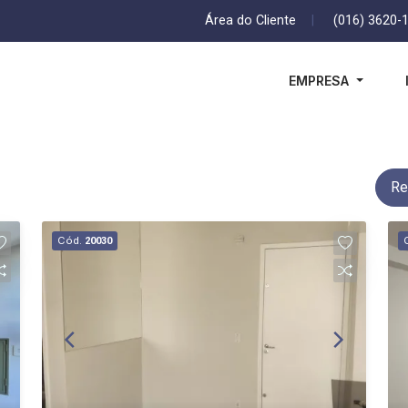
Área do Cliente
|
(016) 3620-
EMPRESA
Re
Cód.
20030