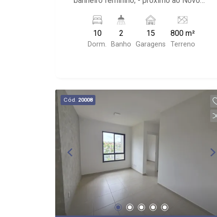
banheiro feminino; - próximo ao Novo
Shopping, Faculdade UNAERP
10
2
15
800 m²
Dorm.
Banho
Garagens
Terreno
Cód.
20008