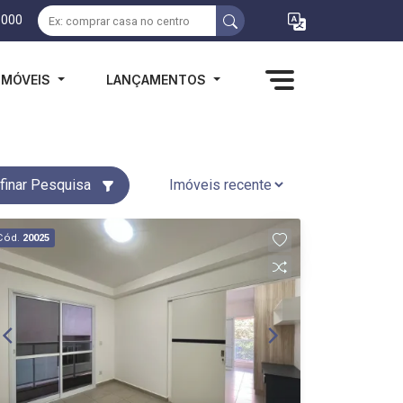
1000
IMÓVEIS
LANÇAMENTOS
finar Pesquisa
Cód.
20025