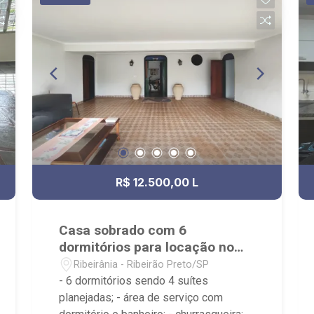
Playground, Sauna, Fitness - Próximo
ao Savegnago Supermercado, Praça
Mateus Nader Nemer e Oba Hortifruti
Farm;
R$ 12.500,00 L
Casa sobrado com 6
dormitórios para locação no
bairro Ribeirânia
Ribeirânia - Ribeirão Preto/SP
- 6 dormitórios sendo 4 suítes
planejadas; - área de serviço com