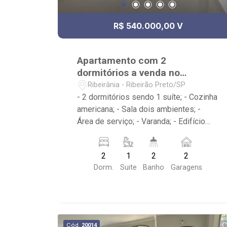
R$ 540.000,00 V
Apartamento com 2
dormitórios a venda no
Ribeirânia
Ribeirânia - Ribeirão Preto/SP
- 2 dormitórios sendo 1 suíte; - Cozinha
americana; - Sala dois ambientes; -
Área de serviço; - Varanda; - Edifício
novo com Portaria24h, elevador,
academia, salão de festas,
2
1
2
2
churrasqueira; - Localizado próximo ao
Dorm.
Suite
Banho
Garagens
Próximo a Unaerp, Bar do Mineiro,
Giacomo`s Pizza,Health Pharma
Farmácia de Manipulação, Hotel Indi
Ribeirão
Cód.
20014