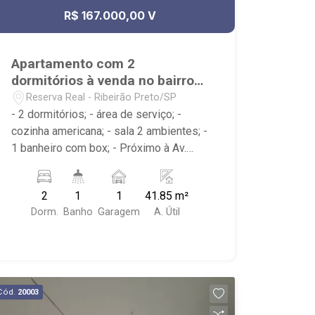
R$ 167.000,00 V
Apartamento com 2
dormitórios à venda no bairro
Reserva Real
Reserva Real - Ribeirão Preto/SP
- 2 dormitórios; - área de serviço; -
cozinha americana; - sala 2 ambientes; -
1 banheiro com box; - Próximo à Av.
Henry Nestlé, Big Compras
Supermercado; - Ribeirão Imóveis,
2
1
1
41.85 m²
referência em venda, compra e locação.
Dorm.
Banho
Garagem
A. Útil
- Sinta-se em casa na Ribeirão Imóveis,
afinal Somos e Vivemos Ribeirão: -
funcionários capacitados; - processos
rápidos e eficientes; - análise criteriosa
de documentação; - com foco: Zona Sul,
Cód.
20003
Zona Leste, Centro e Bonfim Paulista; -