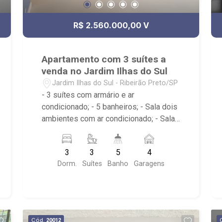
R$ 2.560.000,00 V
Apartamento com 3 suítes a
venda no Jardim Ilhas do Sul
Jardim Ilhas do Sul - Ribeirão Preto/SP
- 3 suítes com armário e ar
condicionado; - 5 banheiros; - Sala dois
ambientes com ar condicionado; - Sala
íntima; - Living; - Cozinha tradicional
planejada; - Despensa; - Escritório; -
3
3
5
4
Lavabo; - Área de serviço com banheiro;
Dorm.
Suítes
Banho
Garagens
- Varanda gourmet com churrasqueira; -
Condômino com Portaria 24hr,edifício
com elevador Espaço Gourmet, Piscina
Adulto, Salão de Festa, Espaço Pet,
Piscina Infantil, Salão de Jogos,
Cód.
20012