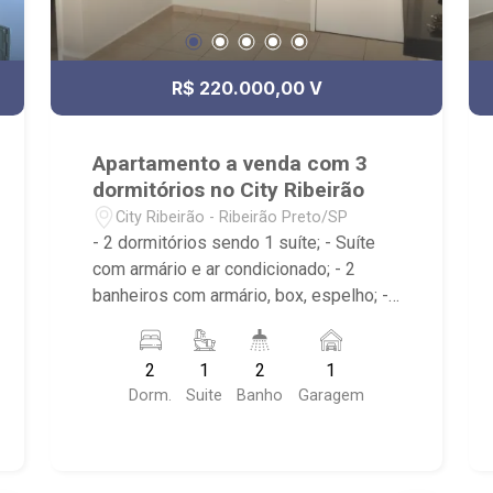
R$ 220.000,00 V
Apartamento a venda com 3
dormitórios no City Ribeirão
City Ribeirão - Ribeirão Preto/SP
- 2 dormitórios sendo 1 suíte; - Suíte
com armário e ar condicionado; - 2
banheiros com armário, box, espelho; -
Sala dois ambientes; - Cozinha
americana com armário; - Área de
2
1
2
1
serviço com armário; - Condomínio com
Dorm.
Suite
Banho
Garagem
Quadra poliesportiva, Playground,
Piscinas adulto e infantil, Área gourmet
com churrasqueira, Salão de festas,
Portaria 24hrs; - Próximo ao Lojinha