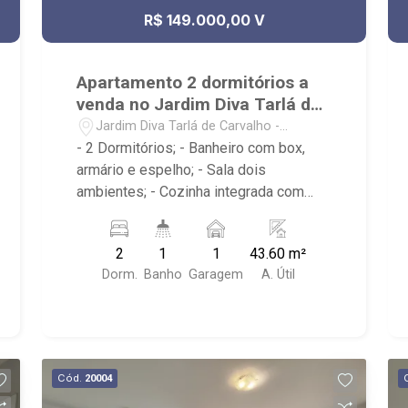
R$ 149.000,00 V
Apartamento 2 dormitórios a
venda no Jardim Diva Tarlá de
Carvalho
Jardim Diva Tarlá de Carvalho -
Ribeirão Preto/SP
- 2 Dormitórios; - Banheiro com box,
armário e espelho; - Sala dois
ambientes; - Cozinha integrada com
armário; - iluminação; - Área de serviço;
- Condomínio com lazer, portaria 24
2
1
1
43.60 m²
horas, academia, piscina, quadra
Dorm.
Banho
Garagem
A. Útil
esportiva, salão de festas e
playground; - Próximo ao espetinho
pedra branca, Supermercado Rodrigues,
Pizzaria Cumpadis;
Cód.
20004