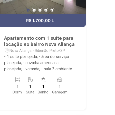
R$ 1.700,00 L
Apartamento com 1 suíte para
locação no bairro Nova Aliança
Nova Aliança - Ribeirão Preto/SP
- 1 suíte planejada; - área de serviço
planejada; - cozinha americana
planejada; - varanda; - sala 2 ambientes
com sacada; - 1 banheiro planejado com
box e espelho; - próximo ao Ribeirão
1
1
1
1
Shopping, UNIP, Pizzaria Verace;
Dorm.
Suite
Banho
Garagem