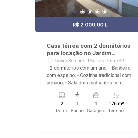
R$ 2.000,00 L
Casa térrea com 2 dormitórios
para locação no Jardim
Sumaré
Jardim Sumaré - Ribeirão Preto/SP
- 2 dormitórios com armário; - Banheiro
com espelho; - Cozinha tradicional com
armário; - Sala dois ambientes com
ventilador de teto; - Edícula; - Área de
serviço; - iluminação; - Quintal
2
1
1
176 m²
cimentado; - Próximo a avenida Itatiaia,
Dorm.
Banho
Garagem
Terreno
Anshin Sushi Bar, Droga Raia, Invictus
RP, Bar O Português