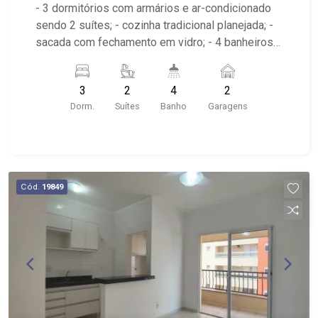
- 3 dormitórios com armários e ar-condicionado
sendo 2 suítes; - cozinha tradicional planejada; -
sacada com fechamento em vidro; - 4 banheiros
com armários e espelho; - lavabo; - área de
serviço planejada; - 2 vagas de garagem
3
2
4
2
cobertas; - Valor do aluguel já incluso com
Dorm.
Suítes
Banho
Garagens
condomínio e iptu, sujeito a alteração sem prévio
aviso; - Condomínio com piscina, academia,
playground, salão de jogos, forno de pizza, sauna,
quadra poliesportiva, salão de festas, varandas
gourmet e portaria 24h; - próximo ao São Pitanga
Cód.
19849
Bar e Grill, Quintal Niger, Magro e Barriga;