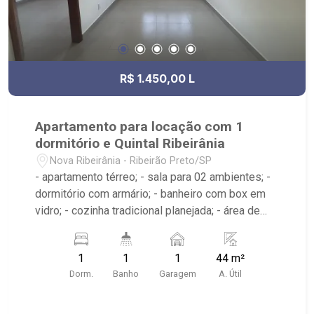
R$ 1.450,00 L
Apartamento para locação com 1
dormitório e Quintal Ribeirânia
Nova Ribeirânia - Ribeirão Preto/SP
- apartamento térreo; - sala para 02 ambientes; -
dormitório com armário; - banheiro com box em
vidro; - cozinha tradicional planejada; - área de
serviço; - quintal junto a área de serviço; - 01
vaga de garagem. - apartamento reformado,
1
1
1
44 m²
pintado e aconchegante. - Poucas quadras de
Dorm.
Banho
Garagem
A. Útil
distância do Hospital São Francisco, faculdade
Unaerp, Fórum de Ribeirão Preto e Novo
Shopping.