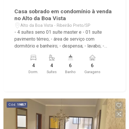
Casa sobrado em condomínio à venda
no Alto da Boa Vista
Alto da Boa Vista - Ribeirão Preto/SP
- 4 suítes seno 01 suíte master e - 01 suíte
pavimento térreo; - área de serviço com
dormitório e banheiro; - despensa; - lavabo; -
varanda; - banheira; - cozinha; - piscina com
aquecedor; - sala 2 ambientes; - home theater; -
4
4
6
6
sala de estar; - sala de jantar; - 6 banheiros; -
Dorm.
Suítes
Banho
Garagens
Condomínio com praça de convivência, portaria
24hrs, quadra poliesportiva e playground; -
poucos metros de distância do Colégio Santa
Ursula, Praça da Bicicleta, hortifruti Oba,
supermercado Pão de Açúcar e Assaí e Burguer
Cód.
19857
King av. Presidente Vargas.