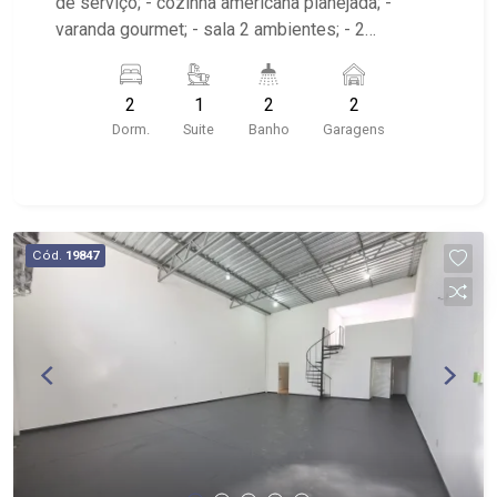
de serviço; - cozinha americana planejada; -
varanda gourmet; - sala 2 ambientes; - 2
banheiros planejados com box e espelho; -
próximo ao Ribeirão Shopping, Novo Mercadão
2
1
2
2
Dorm.
Suite
Banho
Garagens
Cód.
19847