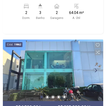
ambientes; - mobiliado; - 3 banheiros planejados
com box e espelho;
2
3
2
64.04 m²
Dorm.
Banho
Garagens
A. Útil
Cód.
19862