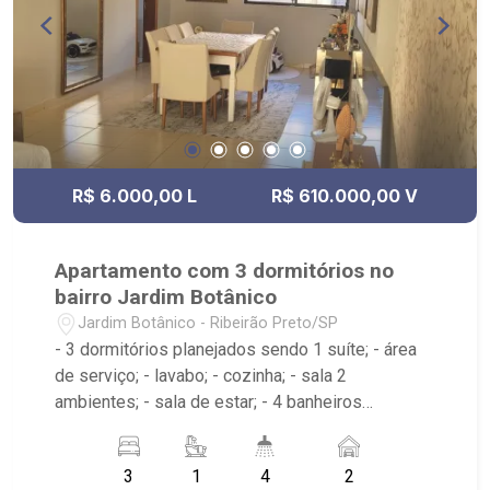
R$ 6.000,00 L
R$ 610.000,00 V
Apartamento com 3 dormitórios no
bairro Jardim Botânico
Jardim Botânico - Ribeirão Preto/SP
- 3 dormitórios planejados sendo 1 suíte; - área
de serviço; - lavabo; - cozinha; - sala 2
ambientes; - sala de estar; - 4 banheiros
planejados com box e espelho; - condomínio com
piscina e área de churrasco; - próximo ao Móveis
3
1
4
2
La Cazza, Lanchonete AABB, Padaria Bella Citta