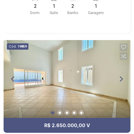
UNAERP, Hospital São Francisco e Novo
2
1
2
1
Shopping.
Dorm.
Suite
Banho
Garagem
Cód.
19859
R$ 2.650.000,00 V