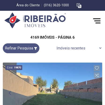
Área do Cliente
|
(016) 3620-1000
4169 IMÓVEIS - PÁGINA 6
Refinar Pesquisa
Cód.
19870