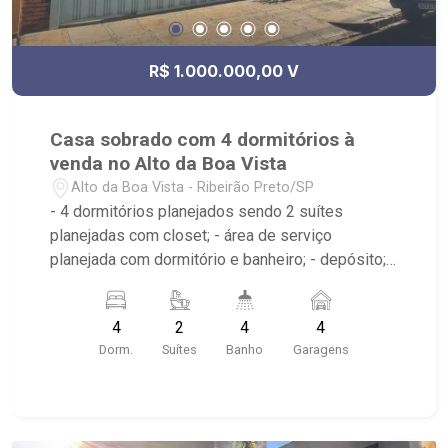
R$ 1.000.000,00 V
Casa sobrado com 4 dormitórios à
venda no Alto da Boa Vista
Alto da Boa Vista - Ribeirão Preto/SP
- 4 dormitórios planejados sendo 2 suítes
planejadas com closet; - área de serviço
planejada com dormitório e banheiro; - depósito; -
despensa; - escritório; - lavabo; - cozinha
planejada; - sala de estar; - sala de jantar; - 4
4
2
4
4
banheiros planejados com box e espelho; -
Dorm.
Suítes
Banho
Garagens
próximo ao Estãncia Caipira, MCDonald`s, La
Francese