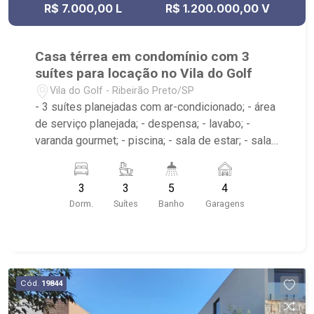
R$ 7.000,00 L
R$ 1.200.000,00 V
Casa térrea em condomínio com 3
suítes para locação no Vila do Golf
Vila do Golf - Ribeirão Preto/SP
- 3 suítes planejadas com ar-condicionado; - área
de serviço planejada; - despensa; - lavabo; -
varanda gourmet; - piscina; - sala de estar; - sala
de jantar; - 5 banheiros planejados com, box e
espelho - Condomínio com quadra de tênis,
3
3
5
4
playground, piscina, academia, quadra de
Dorm.
Suítes
Banho
Garagens
esportes, pet place, portaria 24hrs, beach tennis,
entre outros; - Próximo ao Taiwan Centro de
Eventos, Ladeira Por do Sol, Cenourão
Cód.
19844