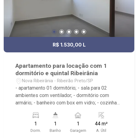
R$ 1.530,00 L
Apartamento para locação com 1
dormitório e quintal Ribeirânia
Nova Ribeirânia - Ribeirão Preto/SP
- apartamento 01 dormitório; - sala para 02
ambientes com ventilador; - dormitório com
armário; - banheiro com box em vidro; - cozinha
tradicional planejada; - área de serviço; - 01 vaga
de garagem. - apartamento reformado, pintado e
1
1
1
44 m²
aconchegante. - Poucas quadras de distância do
Dorm.
Banho
Garagem
A. Útil
Hospital São Francisco, faculdade Unaerp, Fórum