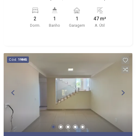
24 horas, quadra poliesportiva, playground e
salão de festa; - Próximo ao Mafiosa Comida de
2
1
1
47 m²
Rua, Bike Park, Vila Madá
Dorm.
Banho
Garagem
A. Útil
Cód.
19845