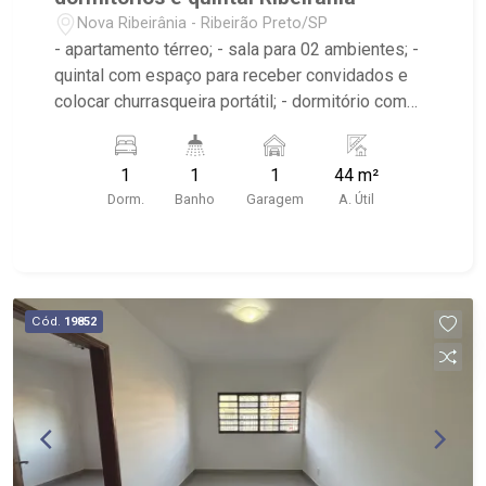
Nova Ribeirânia - Ribeirão Preto/SP
- apartamento térreo; - sala para 02 ambientes; -
quintal com espaço para receber convidados e
colocar churrasqueira portátil; - dormitório com
armário; - banheiro com box em vidro; - cozinha
tradicional planejada; - área de serviço; - quintal
1
1
1
44 m²
junto a área de serviço; - 01 vaga de garagem. -
Dorm.
Banho
Garagem
A. Útil
apartamento reformado, pintado e aconchegante.
- Poucas quadras de distância do Hospital São
Francisco, faculdade Unaerp, Fórum de Ribeirão
Preto e Novo Shopping.
Cód.
19852