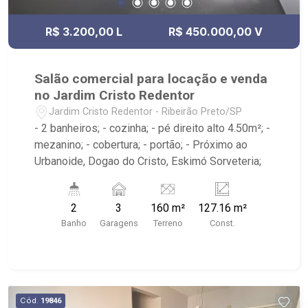
R$ 3.200,00 L
R$ 450.000,00 V
Salão comercial para locação e venda
no Jardim Cristo Redentor
Jardim Cristo Redentor - Ribeirão Preto/SP
- 2 banheiros; - cozinha; - pé direito alto 4.50m²; -
mezanino; - cobertura; - portão; - Próximo ao
Urbanoide, Dogao do Cristo, Eskimó Sorveteria;
2
3
160 m²
127.16 m²
Banho
Garagens
Terreno
Const.
Cód.
19846