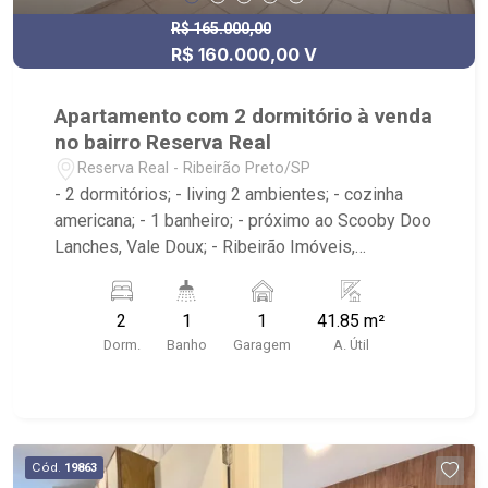
R$ 165.000,00
R$ 160.000,00 V
Apartamento com 2 dormitório à venda
no bairro Reserva Real
Reserva Real - Ribeirão Preto/SP
- 2 dormitórios; - living 2 ambientes; - cozinha
americana; - 1 banheiro; - próximo ao Scooby Doo
Lanches, Vale Doux; - Ribeirão Imóveis,
referência em venda, compra e locação. - Sinta-
se em casa na Ribeirão Imóveis, afinal Somos e
2
1
1
41.85 m²
Vivemos Ribeirão: - funcionários capacitados; -
Dorm.
Banho
Garagem
A. Útil
processos rápidos e eficientes; - análise
criteriosa de documentação; - com foco: Zona
Sul, Zona Leste, Centro e Bonfim Paulista; - para
Venda, Compra e Locação, imobiliária é Ribeirão
Imóveis - sede na Av. Professor João Fiusa;
Cód.
19863