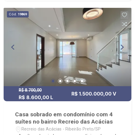
processos rápidos e eficientes; - análise
criteriosa de documentação; - com foco: Zona
Cód.
19869
Sul, Zona Leste, Centro e Bonfim Paulista; - para
Venda, Compra e Locação, imobiliária é Ribeirão
Imóveis - sede na Av. Professor João Fiusa;
R$ 8.700,00
R$ 1.500.000,00 V
R$ 8.600,00 L
Casa sobrado em condomínio com 4
suítes no bairro Recreio das Acácias
Recreio das Acácias - Ribeirão Preto/SP