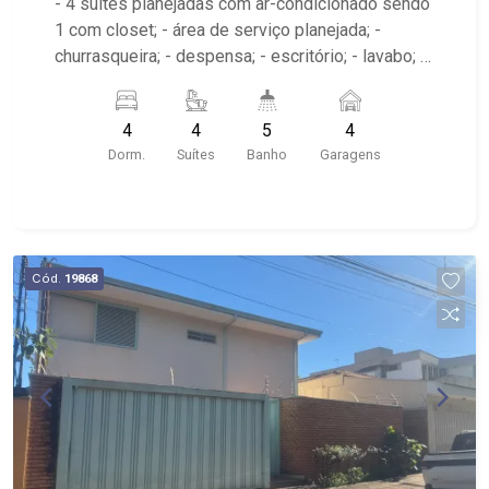
- 4 suítes planejadas com ar-condicionado sendo
1 com closet; - área de serviço planejada; -
churrasqueira; - despensa; - escritório; - lavabo; -
varanda gourmet; - cozinha planejada; - piscina; -
sala 2 ambientes com ar-condicionado; - 5
4
4
5
4
banheiros planejados com box e espelho; -
Dorm.
Suítes
Banho
Garagens
próximo ao Yakin, Villa Sucreê, MB Fit Academia
Cód.
19868