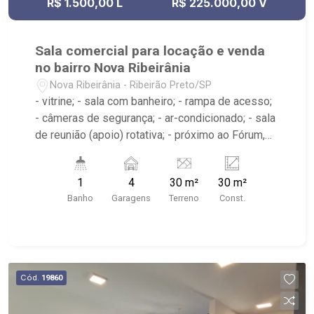
R$ 1.500,00 L
R$ 225.000,00 V
Sala comercial para locação e venda
no bairro Nova Ribeirânia
Nova Ribeirânia - Ribeirão Preto/SP
- vitrine; - sala com banheiro; - rampa de acesso;
- câmeras de segurança; - ar-condicionado; - sala
de reunião (apoio) rotativa; - próximo ao Fórum,
Novo Shopping
1
4
30 m²
30 m²
Banho
Garagens
Terreno
Const.
Cód.
19860