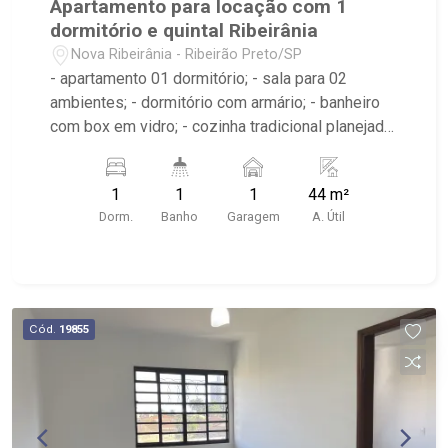
Apartamento para locação com 1
dormitório e quintal Ribeirânia
Nova Ribeirânia - Ribeirão Preto/SP
- apartamento 01 dormitório; - sala para 02
ambientes; - dormitório com armário; - banheiro
com box em vidro; - cozinha tradicional planejada;
- área de serviço; - 01 vaga de garagem. -
apartamento reformado, pintado e aconchegante.
1
1
1
44 m²
- Poucas quadras de distância do Hospital São
Dorm.
Banho
Garagem
A. Útil
Francisco, faculdade Unaerp, Fórum de Ribeirão
Preto e Novo Shopping.
Cód.
19855