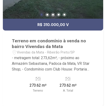
R$ 310.000,00 V
Terreno em condomínio à venda no
bairro Vivendas da Mata
Vivendas da Mata - Ribeirão Preto/SP
- metragem total: 273,62m²; - próximo ao
Armazém Sebastiana, Padoca da Mata, VR Star
Shop; - Condomínio com Club House: Portaria
24hrs, Piscina, Área de Churrasco, Quadra
Poliesportiva, Quadra de Tênis, Beach Tenis,
273.62 m²
273.62 m²
Brinquedoteca, Academia; - Ribeirão Imóveis,
Terreno
A. Total
referência em venda, compra e locação. - Sinta-
se em casa na Ribeirão Imóveis, afinal Somos e
Vivemos Ribeirão: - funcionários capacitados; -