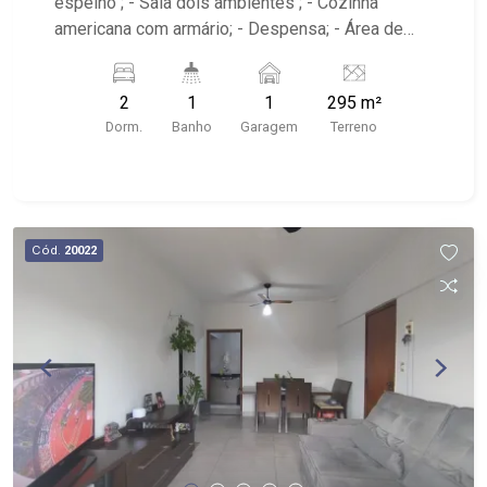
espelho ; - Sala dois ambientes ; - Cozinha
americana com armário; - Despensa; - Área de
serviço; - iluminação; - Quintal cimentado; -
Próximo A.P.Minelli de Souza Academia, DN
2
1
1
295 m²
Panificadora e Mercearia, Alfa Suplementos
Dorm.
Banho
Garagem
Terreno
Cód.
20022