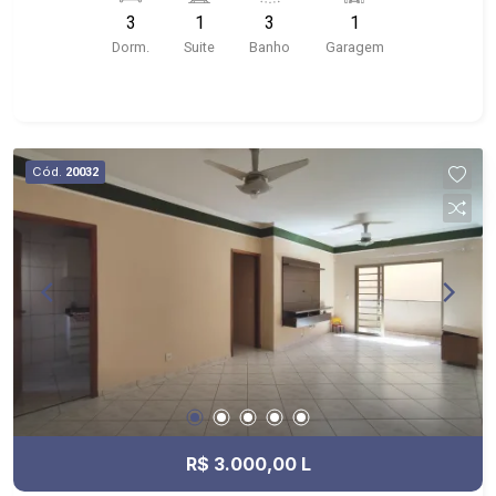
próximo ao Shopping Santa Ursula, Bar do
3
1
3
1
Nelson, Stone Wall
Dorm.
Suite
Banho
Garagem
Cód.
20032
R$ 3.000,00 L