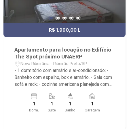
R$ 1.990,00 L
Apartamento para locação no Edifício
The Spot próximo UNAERP
Nova Ribeirânia - Ribeirão Preto/SP
- 1 dormitório com armário e ar-condicionado; -
Banheiro com espelho, box e armário; - Sala com
sofá e rack; - cozinha americana planejada com
geladeira, microondas e fogão; - Condomínio com
portaria 24 horas, sala de estudos, biblioteca,
1
1
1
1
cozinha gourmet, lavanderia, piscina e
Dorm.
Suite
Banho
Garagem
churrasqueira; - Próximo ao Estádio Santa Cruz -
Hard Rock Café, Hospital HapiVida, UNAERP e
Novo Shopping.