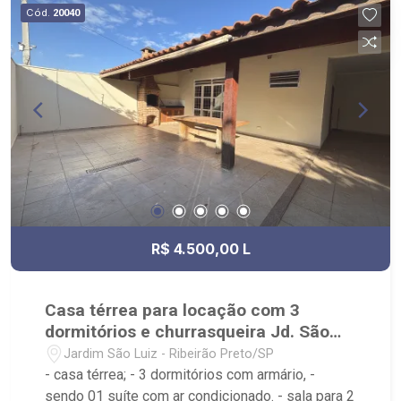
Sul, Zona Leste, Centro e Bonfim Paulista; - para
Cód.
20040
Venda, Compra e Locação, imobiliária é Ribeirão
Imóveis - sede na Av. Professor João Fiusa;
R$ 4.500,00 L
Casa térrea para locação com 3
dormitórios e churrasqueira Jd. São
Luiz
Jardim São Luiz - Ribeirão Preto/SP
- casa térrea; - 3 dormitórios com armário, -
sendo 01 suíte com ar condicionado. - sala para 2