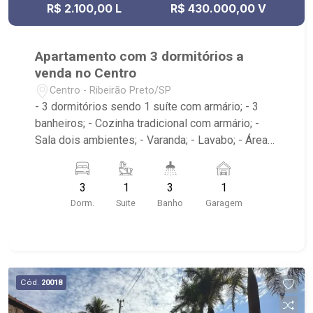
R$ 2.100,00 L
R$ 430.000,00 V
Apartamento com 3 dormitórios a
venda no Centro
Centro - Ribeirão Preto/SP
- 3 dormitórios sendo 1 suíte com armário; - 3
banheiros; - Cozinha tradicional com armário; -
Sala dois ambientes; - Varanda; - Lavabo; - Área
de serviço com banheiro e dormitório; - Edifício
com elevador; - Próximo ao Theatro Pedro II,
3
1
3
1
Choperia Pinguim, Praça XV de Novembro,
Dorm.
Suite
Banho
Garagem
Restaurante Ao Carioca, E.E. Fábio Barreto
Cód.
20018