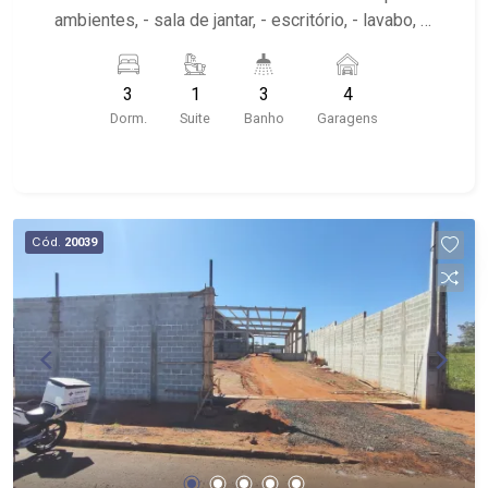
ambientes, - sala de jantar, - escritório, - lavabo, -
cozinha planeja, - roupeiro, - área de serviço, -
garagem para 4 automóveis. - varanda gourmet -
3
1
3
4
quintal
Dorm.
Suite
Banho
Garagens
Cód.
20039