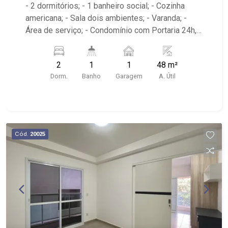
- 2 dormitórios; - 1 banheiro social; - Cozinha
americana; - Sala dois ambientes; - Varanda; -
Área de serviço; - Condomínio com Portaria 24h,
Piscina, Campo de Futebol e Salão de Festas; -
Próximo à DaniBe FullStore, Bola na Grama
2
1
1
48 m²
Bonfim, Baterias Batex, supermercado Gricki e
Dorm.
Banho
Garagem
A. Útil
Centro de Bonfim;
Cód.
20025