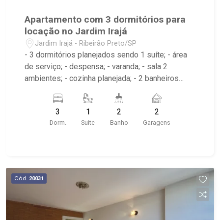
Apartamento com 3 dormitórios para
locação no Jardim Irajá
Jardim Irajá - Ribeirão Preto/SP
- 3 dormitórios planejados sendo 1 suíte; - área
de serviço; - despensa; - varanda; - sala 2
ambientes; - cozinha planejada; - 2 banheiros
planejados com box e espelho; - próximo ao
Josemar Grill, Jasmin Restaurante, Burguer King
3
1
2
2
Dorm.
Suite
Banho
Garagens
Cód.
20031