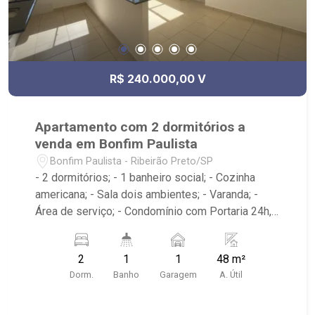
R$ 240.000,00 V
Apartamento com 2 dormitórios a
venda em Bonfim Paulista
Bonfim Paulista - Ribeirão Preto/SP
- 2 dormitórios; - 1 banheiro social; - Cozinha
americana; - Sala dois ambientes; - Varanda; -
Área de serviço; - Condomínio com Portaria 24h,
Piscina, Campo de Futebol e Salão de Festas; -
Próximo à DaniBe FullStore, Bola na Grama
2
1
1
48 m²
Bonfim, Baterias Batex, supermercado Gricki e
Dorm.
Banho
Garagem
A. Útil
Centro de Bonfim;