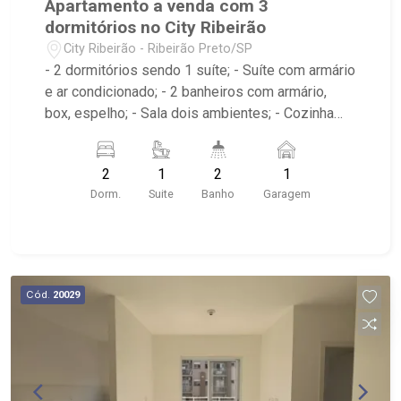
Apartamento a venda com 3
dormitórios no City Ribeirão
City Ribeirão - Ribeirão Preto/SP
- 2 dormitórios sendo 1 suíte; - Suíte com armário
e ar condicionado; - 2 banheiros com armário,
box, espelho; - Sala dois ambientes; - Cozinha
americana com armário; - Área de serviço com
armário; - Condomínio com Quadra poliesportiva,
2
1
2
1
Playground, Piscinas adulto e infantil, Área
Dorm.
Suite
Banho
Garagem
gourmet com churrasqueira, Salão de festas,
Portaria 24hrs; - Próximo ao Lojinha Bella Città
produção Pães Especiais, Casa da Flor | Creche
Pet | Banho e Tosa, City Pão Ribeirão Preto
Cód.
20029