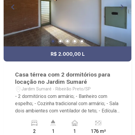
R$ 2.000,00 L
Casa térrea com 2 dormitórios para
locação no Jardim Sumaré
Jardim Sumaré - Ribeirão Preto/SP
- 2 dormitórios com armário; - Banheiro com
espelho; - Cozinha tradicional com armário; - Sala
dois ambientes com ventilador de teto; - Edícula;
- Área de serviço; - iluminação; - Quintal
cimentado; - Próximo a avenida Itatiaia, Anshin
2
1
1
176 m²
Sushi Bar, Droga Raia, Invictus RP, Bar O