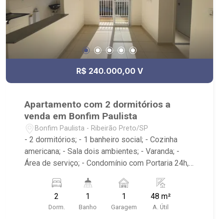
R$ 240.000,00 V
Apartamento com 2 dormitórios a
venda em Bonfim Paulista
Bonfim Paulista - Ribeirão Preto/SP
- 2 dormitórios; - 1 banheiro social; - Cozinha
americana; - Sala dois ambientes; - Varanda; -
Área de serviço; - Condomínio com Portaria 24h,
Piscina, Campo de Futebol e Salão de Festas; -
Próximo à DaniBe FullStore, Bola na Grama
2
1
1
48 m²
Bonfim, Baterias Batex, supermercado Gricki e
Dorm.
Banho
Garagem
A. Útil
Centro de Bonfim;