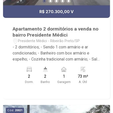
R$ 270.300,00 V
Apartamento 2 dormitórios a venda no
bairro Presidente Médici
Presidente Médici - Ribeirão Preto/SP
- 2 dormitórios; - Sendo 1 com armário e ar
condicionado; - Banheiro com box armário e
espelho; - Cozinha tradicional com armário; - Sala
de jantar; - Área de serviço; - Edifício com
elevador; - Sacada; - Próximo ao jotta burguer,
2
2
1
73 m²
Panificadora Vó Luzia, 3Fit Ribeirão Preto Luzia,
Dorm.
Banho
Garagem
A. Útil
Telepizza mineiro;
Cód.
20021