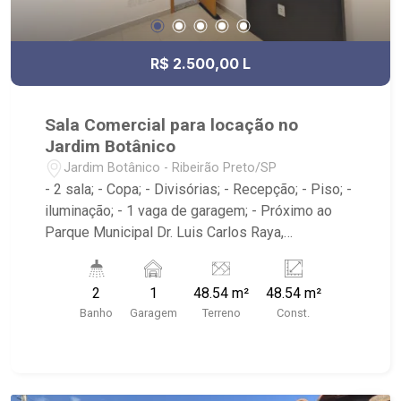
R$ 2.500,00 L
Sala Comercial para locação no
Jardim Botânico
Jardim Botânico - Ribeirão Preto/SP
- 2 sala; - Copa; - Divisórias; - Recepção; - Piso; -
iluminação; - 1 vaga de garagem; - Próximo ao
Parque Municipal Dr. Luis Carlos Raya,
Savegnago Supermercados, McDonald`s,
Tibursiu`s - Botânico; - Ribeirão Imóveis,
2
1
48.54 m²
48.54 m²
referência em venda, compra e locação. - Sinta-
Banho
Garagem
Terreno
Const.
se em casa na Ribeirão Imóveis, afinal Somos e
Vivemos Ribeirão: - funcionários capacitados; -
processos rápidos e eficientes; - análise
criteriosa de documentação; - com foco: Zona