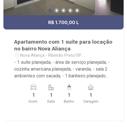
R$ 1.700,00 L
Apartamento com 1 suíte para locação
no bairro Nova Aliança
Nova Aliança - Ribeirão Preto/SP
- 1 suíte planejada; - área de serviço planejada; -
cozinha americana planejada; - varanda; - sala 2
ambientes com sacada; - 1 banheiro planejado
com box e espelho; - próximo ao Ribeirão
Shopping, UNIP, Pizzaria Verace;
1
1
1
1
Dorm.
Suite
Banho
Garagem