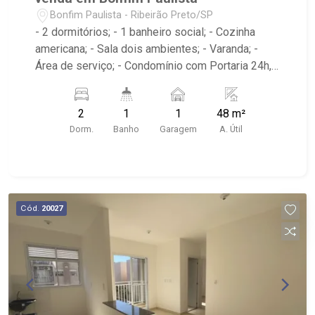
Bonfim Paulista - Ribeirão Preto/SP
- 2 dormitórios; - 1 banheiro social; - Cozinha
americana; - Sala dois ambientes; - Varanda; -
Área de serviço; - Condomínio com Portaria 24h,
Piscina, Campo de Futebol e Salão de Festas; -
Próximo à DaniBe FullStore, Bola na Grama
2
1
1
48 m²
Bonfim, Baterias Batex, supermercado Gricki e
Dorm.
Banho
Garagem
A. Útil
Centro de Bonfim;
Cód.
20027