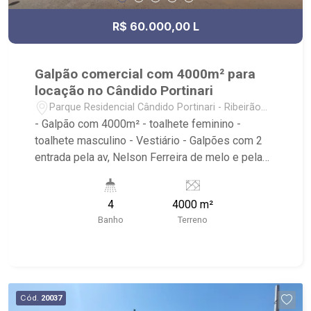
R$ 60.000,00 L
Galpão comercial com 4000m² para
locação no Cândido Portinari
Parque Residencial Cândido Portinari - Ribeirão
Preto/SP
- Galpão com 4000m² - toalhete feminino -
toalhete masculino - Vestiário - Galpões com 2
entrada pela av, Nelson Ferreira de melo e pela
rua Adenil som Tamega monteiro - Ribeirão
Imóveis, referência em venda, compra e locação.
4
4000 m²
- Sinta-se em casa na Ribeirão Imóveis, afinal
Banho
Terreno
Somos e Vivemos Ribeirão: - funcionários
capacitados; - processos rápidos e eficientes; -
análise criteriosa de documentação; - com foco:
Zona Sul, Zona Leste, Centro e Bonfim Paulista; -
para Venda, Compra e Locação, imobiliária é
Cód.
20037
Ribeirão Imóveis - sede na Av. Professor João