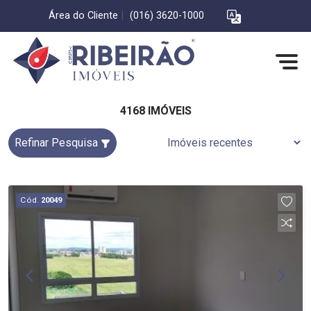
Área do Cliente
|
(016) 3620-1000
4168 IMÓVEIS
Refinar Pesquisa
Cód.
20049