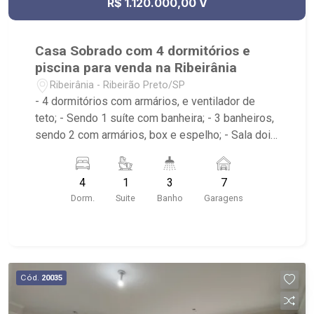
R$ 1.120.000,00 V
Casa Sobrado com 4 dormitórios e
piscina para venda na Ribeirânia
Ribeirânia - Ribeirão Preto/SP
- 4 dormitórios com armários, e ventilador de
teto; - Sendo 1 suíte com banheira; - 3 banheiros,
sendo 2 com armários, box e espelho; - Sala dois
ambientes; - Ventilador de teto; - Cozinha
tradicional planejada; - Despensa; - Área de
4
1
3
7
serviço; - Varanda; - Lavabo; - Piscina com
Dorm.
Suite
Banho
Garagens
hidromassagem e prainha; - Aquecimento solar; -
Sauna; - Canil; - Iluminação; - Sobrado invertido. -
Próximo ao Novo Shopping, Salsa`s Restaurante,
Assaí Atacadista - Ribeirão Preto Cantina da
Picanha Restaurante & Chopperia
Cód.
20035